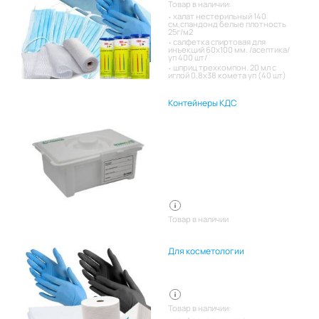
Товар в наличии:
халат нестерильный 140
см,спандонд белые плотность
25г/м2
салфетка спиртовая для
инъекций 60х100 мм. /асептика/
уп 400 шт/
шприц трехкомпон. 20 мл с
иглой 0,8х38 комета уп (40 шт)
Контейнеры КДС
Товар в наличии
Для косметологии
Товар в наличии: