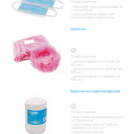
Товар в наличии:
маска для лица одноразовая 3х-
слойная 50 шт
маска для лица, защитная
многоразовая на резинках
Шапочки
Товар в наличии:
шапочка шарлотта - белая (уп.
100 шт.)
шапочка шарлотта - желтая (уп.
100 шт.)
шапочка шарлотта черная (уп.
100 шт.)
Воротнички парикмахерские
Товар в наличии:
воротнички бумажные в рулоне
(уп 5 рулонов)
воротнички мягкие 7х40 см
спанлейс (уп. 100 шт)
воротнички мягкие