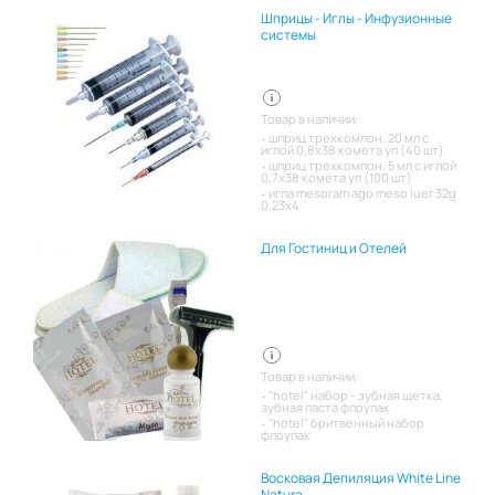
Шприцы - Иглы - Инфузионные
системы
Товар в наличии:
шприц трехкомпон. 20 мл с
иглой 0,8х38 комета уп (40 шт)
шприц трехкомпон. 5 мл с иглой
0,7х38 комета уп (100 шт)
игла mesoram ago meso luer 32g
0,23x4
Для Гостиниц и Отелей
Товар в наличии:
"hotel" набор - зубная щетка,
зубная паста флоупак
"hotel" бритвенный набор
флоупак
Восковая Депиляция White Line
Natura