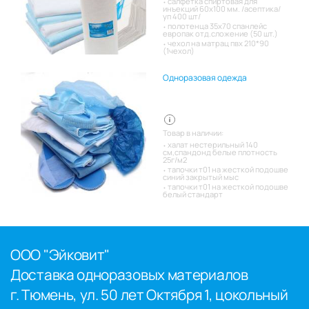
салфетка спиртовая для
инъекций 60х100 мм. /асептика/
уп 400 шт/
полотенца 35х70 спанлейс
европак отд.сложение (50 шт.)
чехол на матрац пвх 210*90
(1чехол)
Одноразовая одежда
Товар в наличии:
халат нестерильный 140
см,спандонд белые плотность
25г/м2
тапочки т01 на жесткой подошве
синий закрытый мыс
тапочки т01 на жесткой подошве
белый стандарт
ООО "Эйковит"
Доставка одноразовых материалов
г. Тюмень, ул. 50 лет Октября 1, цокольный