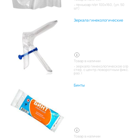
пеньюар п/эт 100х160, (уп. 50
шт)
Зеркала гинекологические
Товар в наличии:
зеркало гинекологическое о/р
стер. с центр.поворотным фикс.
раз. l
Бинты
Товар в наличии