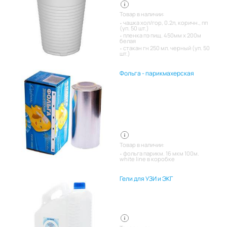
Товар в наличии:
чашка хол/гор, 0.2л, коричн., пп
(уп. 50 шт.)
пленка пэ пищ. 450мм х 200м
белая
стакан гн 250 мл. черный (уп. 50
шт.)
Фольга - парикмахерская
Товар в наличии:
фольга парикм. 16 мкм 100м.
white line в коробке
Гели для УЗИ и ЭКГ