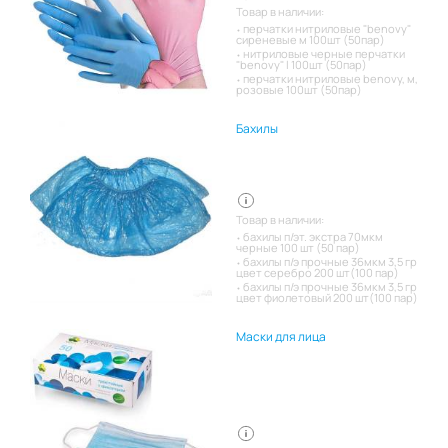
Товар в наличии:
перчатки нитриловые "benovy"
сиреневые м 100шт (50пар)
нитриловые черные перчатки
"benovy" l 100шт (50пар)
перчатки нитриловые benovy, м,
розовые 100шт (50пар)
Бахилы
Товар в наличии:
бахилы п/эт. экстра 70мкм
черные 100 шт (50 пар)
бахилы п/э прочные 36мкм 3,5 гр
цвет серебро 200 шт(100 пар)
бахилы п/э прочные 36мкм 3,5 гр
цвет фиолетовый 200 шт(100 пар)
Маски для лица