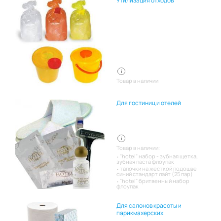
Утилизация отходов
Товар в наличии
Для гостиниц и отелей
Товар в наличии:
"hotel" набор - зубная щетка,
зубная паста флоупак
тапочки на жесткой подошве
синий стандарт лайт (25 пар)
"hotel" бритвенный набор
флоупак
Для салонов красоты и
парикмахерских