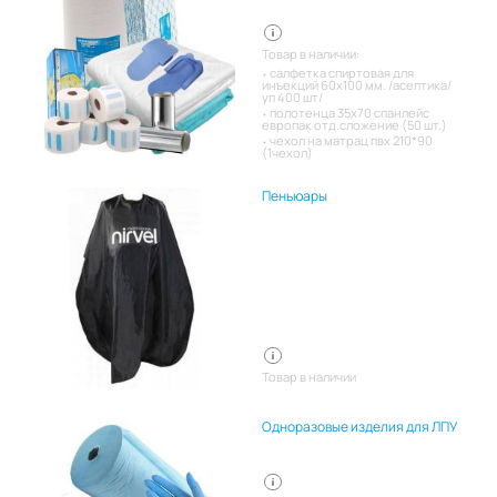
Товар в наличии:
салфетка спиртовая для
инъекций 60х100 мм. /асептика/
уп 400 шт/
полотенца 35х70 спанлейс
европак отд.сложение (50 шт.)
чехол на матрац пвх 210*90
(1чехол)
Пеньюары
Товар в наличии
Одноразовые изделия для ЛПУ