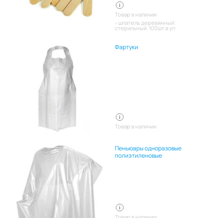
Товар в наличии:
шпатель деревянный
стерильный. 100шт в уп
Фартуки
Товар в наличии
Пеньюары одноразовые
полиэтиленовые
Товар в наличии: