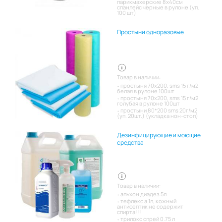
парикмахерские 8х40см
спанлейс черные в рулоне (уп.
100 шт)
Простыни одноразовые
Товар в наличии:
простыня 70х200, sms 15 г/м2
белая в рулоне 100шт
простыня 70х200, sms 15 г/м2
голубая в рулоне 100шт
простыни 80*200 sms 20г/м2
(уп. 20шт.) (укладка нон-стоп)
Дезинфицирующие и моющие
средства
Товар в наличии:
альхон диадез 5л
тефлекс а 1л, кожный
антисептик не содержит
спирта!!!
трилокс спрей 0.75 л