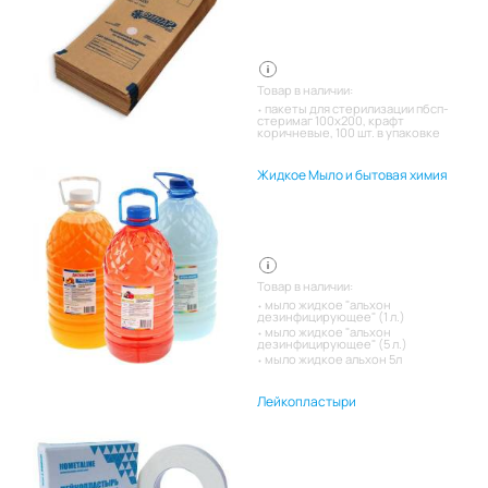
Товар в наличии:
пакеты для стерилизации пбсп-
стеримаг 100х200, крафт
коричневые, 100 шт. в упаковке
Жидкое Мыло и бытовая химия
Товар в наличии:
мыло жидкое "альхон
дезинфицирующее" (1 л.)
мыло жидкое "альхон
дезинфицирующее" (5 л.)
мыло жидкое альхон 5л
Лейкопластыри