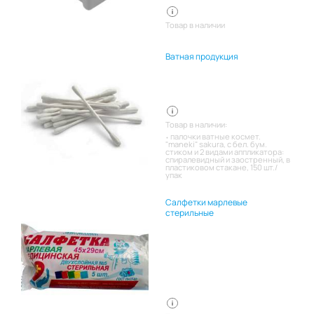
Товар в наличии
Ватная продукция
Товар в наличии:
палочки ватные космет.
"maneki" sakura, с бел. бум.
стиком и 2 видами аппликатора:
спиралевидный и заостренный, в
пластиковом стакане, 150 шт./
упак
Салфетки марлевые
стерильные