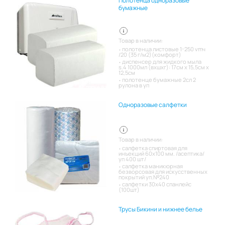
Полотенца одноразовые
бумажные
Товар в наличии:
полотенца листовые 1-250 vmч
/20 (35 г/м2)(комфорт)
диспенсер для жидкого мыла
s.4 1000мл (вхшхг): 17см x 15,5см x
12,5см
полотенце бумажные 2сл 2
рулона в уп
Одноразовые салфетки
Товар в наличии:
салфетка спиртовая для
инъекций 60х100 мм. /асептика/
уп 400 шт/
салфетка маникюрная
безворсовая для искусственных
покрытий уп.№240
салфетки 30х40 спанлейс
(100шт)
Трусы Бикини и нижнее белье