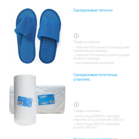
Одноразовые тапочки
Товар в наличии:
тапочки т01 на жесткой подошве
синий закрытый мыс
тапочки т01 на жесткой подошве
белый стандарт
одноразовые водолей
Одноразовые полотенца
спанлейс
Товар в наличии:
полотенца 35х70 спанлейс
европак отд.сложение (50 шт.)
полотенца 35х70 спанлейс
рулон (100 шт.)