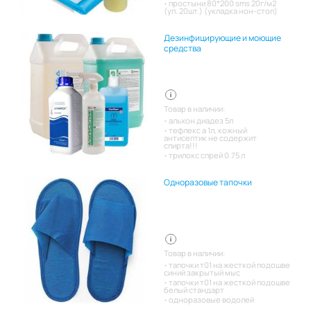
простыни 80*200 sms 20г/м2
(уп. 20шт.) (укладка нон-стоп)
Дезинфицирующие и моющие
средства
Товар в наличии:
альхон диадез 5л
тефлекс а 1л, кожный
антисептик не содержит
спирта!!!
трилокс спрей 0.75 л
Одноразовые тапочки
Товар в наличии:
тапочки т01 на жесткой подошве
синий закрытый мыс
тапочки т01 на жесткой подошве
белый стандарт
одноразовые водолей