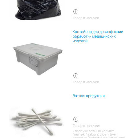
Товар в наличии
Контейнер для дезинфекции
обработки медицинских
изделий
Товар в наличии
Ватная продукция
Товар в наличии:
палочки ватные космет.
"maneki" sakura, с бел. бум.
стиком и 2 видами аппликатора: