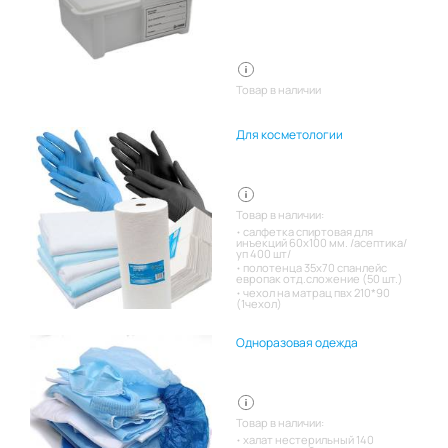
Товар в наличии
Для косметологии
Товар в наличии:
салфетка спиртовая для
инъекций 60х100 мм. /асептика/
уп 400 шт/
полотенца 35х70 спанлейс
европак отд.сложение (50 шт.)
чехол на матрац пвх 210*90
(1чехол)
Одноразовая одежда
Товар в наличии:
халат нестерильный 140