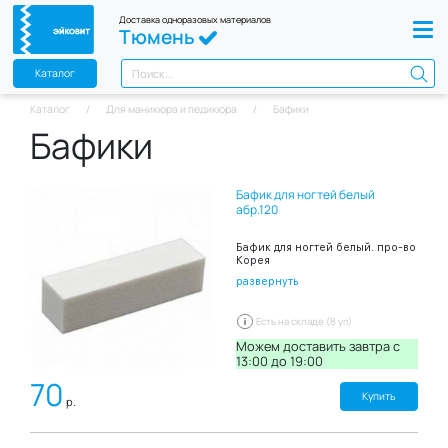
Доставка одноразовых материалов
Тюмень
Каталог
Каталог
Для маникюра и педикюра
Бафики
Бафики
Бафик для ногтей белый
абр.120
Бафик для ногтей белый. про-во
Корея
развернуть
Есть на складе (8 уп)
Можем доставить завтра c
13:00 до 19:00
70
Купить
р.