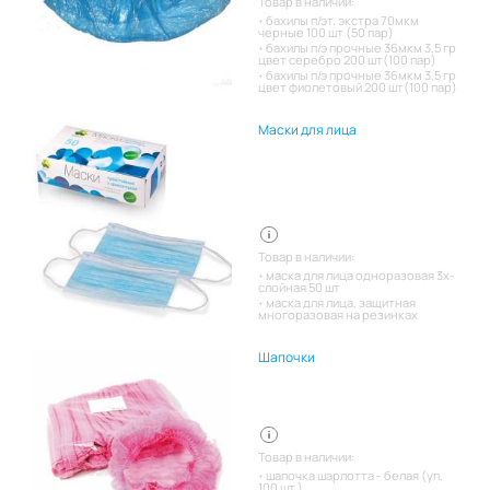
Товар в наличии:
бахилы п/эт. экстра 70мкм
черные 100 шт (50 пар)
бахилы п/э прочные 36мкм 3,5 гр
цвет серебро 200 шт(100 пар)
бахилы п/э прочные 36мкм 3,5 гр
цвет фиолетовый 200 шт(100 пар)
Маски для лица
Товар в наличии:
маска для лица одноразовая 3х-
слойная 50 шт
маска для лица, защитная
многоразовая на резинках
Шапочки
Товар в наличии:
шапочка шарлотта - белая (уп.
100 шт.)