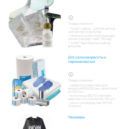
Товар в наличии:
"hotel" набор - зубная щетка,
зубная паста флоупак
тапочки на жесткой подошве
синий стандарт лайт (25 пар)
"hotel" бритвенный набор
флоупак
Для салонов красоты и
парикмахерских
Товар в наличии:
салфетка спиртовая для
инъекций 60х100 мм. /асептика/
уп 400 шт/
полотенца 35х70 спанлейс
европак отд.сложение (50 шт.)
чехол на матрац пвх 210*90
(1чехол)
Пеньюары