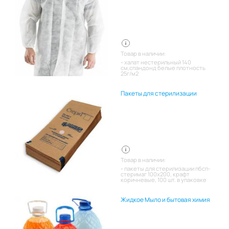
Товар в наличии:
халат нестерильный 140
см,спандонд белые плотность
25г/м2
Пакеты для стерилизации
Товар в наличии:
пакеты для стерилизации пбсп-
стеримаг 100х200, крафт
коричневые, 100 шт. в упаковке
Жидкое Мыло и бытовая химия