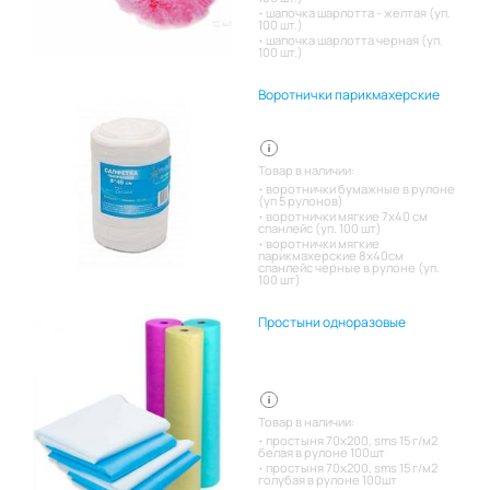
шапочка шарлотта - желтая (уп.
100 шт.)
шапочка шарлотта черная (уп.
100 шт.)
Воротнички парикмахерские
Товар в наличии:
воротнички бумажные в рулоне
(уп 5 рулонов)
воротнички мягкие 7х40 см
спанлейс (уп. 100 шт)
воротнички мягкие
парикмахерские 8х40см
спанлейс черные в рулоне (уп.
100 шт)
Простыни одноразовые
Товар в наличии:
простыня 70х200, sms 15 г/м2
белая в рулоне 100шт
простыня 70х200, sms 15 г/м2
голубая в рулоне 100шт