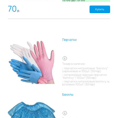
70
Купить
р.
Перчатки
Товар в наличии:
перчатки нитриловые "benovy"
сиреневые м 100шт (50пар)
нитриловые черные перчатки
"benovy" l 100шт (50пар)
перчатки нитриловые benovy, м,
розовые 100шт (50пар)
Бахилы