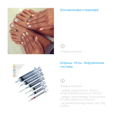
Для маникюра и педикюра
Товар в наличии
Шприцы - Иглы - Инфузионные
системы
Товар в наличии:
шприц трехкомпон. 20 мл с
иглой 0,8х38 комета уп (40 шт)
шприц трехкомпон. 5 мл с иглой
0,7х38 комета уп (100 шт)
игла mesoram ago meso luer 32g
0,23x4