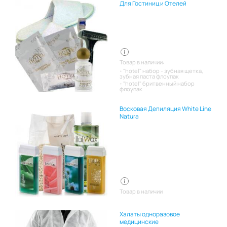
Для Гостиниц и Отелей
Товар в наличии:
"hotel" набор - зубная щетка,
зубная паста флоупак
"hotel" бритвенный набор
флоупак
Восковая Депиляция White Line
Natura
Товар в наличии
Халаты одноразовое
медицинские