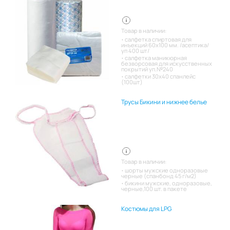
Товар в наличии:
салфетка спиртовая для
инъекций 60х100 мм. /асептика/
уп 400 шт/
салфетка маникюрная
безворсовая для искусственных
покрытий уп.№240
салфетки 30х40 спанлейс
(100шт)
Трусы Бикини и нижнее белье
Товар в наличии:
шорты мужские одноразовые
черные (спанбонд 45 г/м2)
бикини мужские, одноразовые,
черные,100 шт. в пакете
Костюмы для LPG