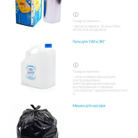
Товар в наличии:
фольга парикм. 16 мкм 100м.
white line в коробке
Гели для УЗИ и ЭКГ
Товар в наличии:
гель универсальный для
ультразвуковых,
электрофизиологических
исследований и терапии
"ультрагель" средней вязкости 5
л.
Мешки для мусора