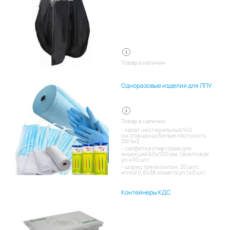
Товар в наличии
Одноразовые изделия для ЛПУ
Товар в наличии:
халат нестерильный 140
см,спандонд белые плотность
25г/м2
салфетка спиртовая для
инъекций 60х100 мм. /асептика/
уп 400 шт/
шприц трехкомпон. 20 мл с
иглой 0,8х38 комета уп (40 шт)
Контейнеры КДС