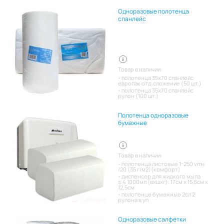
Одноразовые полотенца
спанлейс
Товар в наличии:
полотенца 35х70 спанлейс
европак отд.сложение (50 шт.)
полотенца 35х70 спанлейс
рулон (100 шт.)
Полотенца одноразовые
бумажные
Товар в наличии:
полотенца листовые 1-250 vmч
/20 (35 г/м2)(комфорт)
диспенсер для жидкого мыла
s.4 1000мл (вхшхг): 17см x 15,5см x
12,5см
полотенце бумажные 2сл 2
рулона в уп
Одноразовые салфетки