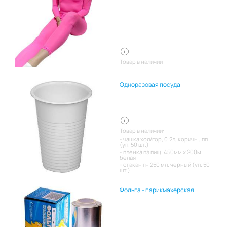
Товар в наличии
Одноразовая посуда
Товар в наличии:
чашка хол/гор, 0.2л, коричн., пп
(уп. 50 шт.)
пленка пэ пищ. 450мм х 200м
белая
стакан гн 250 мл. черный (уп. 50
шт.)
Фольга - парикмахерская