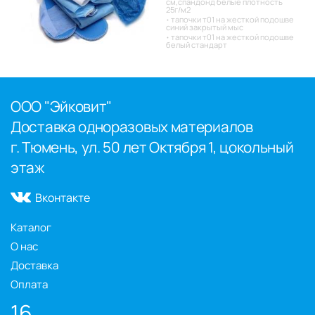
см,спандонд белые плотность
25г/м2
тапочки т01 на жесткой подошве
синий закрытый мыс
тапочки т01 на жесткой подошве
белый стандарт
ООО "Эйковит"
Доставка одноразовых материалов
г. Тюмень, ул. 50 лет Октября 1, цокольный
этаж
Вконтакте
Каталог
О нас
Доставка
Оплата
16