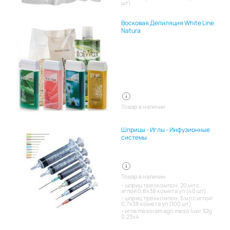
шт)
Восковая Депиляция White Line
Natura
Товар в наличии
Шприцы - Иглы - Инфузионные
системы
Товар в наличии:
шприц трехкомпон. 20 мл с
иглой 0,8х38 комета уп (40 шт)
шприц трехкомпон. 5 мл с иглой
0,7х38 комета уп (100 шт)
игла mesoram ago meso luer 32g
0,23x4