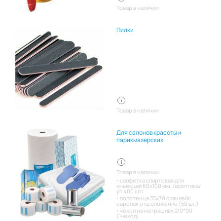
Товар в наличии
Пилки
Товар в наличии
Для салонов красоты и
парикмахерских
Товар в наличии:
салфетка спиртовая для
инъекций 60х100 мм. /асептика/
уп 400 шт/
полотенца 35х70 спанлейс
европак отд.сложение (50 шт.)
чехол на матрац пвх 210*90
(1чехол)