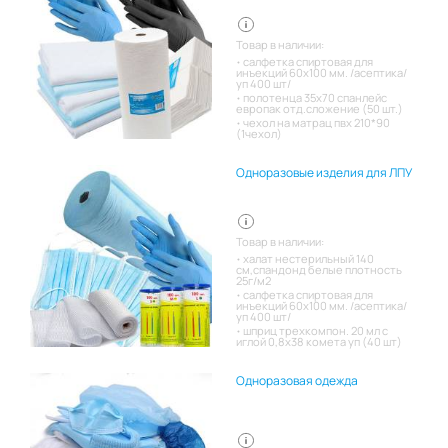
Товар в наличии:
салфетка спиртовая для
инъекций 60х100 мм. /асептика/
уп 400 шт/
полотенца 35х70 спанлейс
европак отд.сложение (50 шт.)
чехол на матрац пвх 210*90
(1чехол)
Одноразовые изделия для ЛПУ
Товар в наличии:
халат нестерильный 140
см,спандонд белые плотность
25г/м2
салфетка спиртовая для
инъекций 60х100 мм. /асептика/
уп 400 шт/
шприц трехкомпон. 20 мл с
иглой 0,8х38 комета уп (40 шт)
Одноразовая одежда