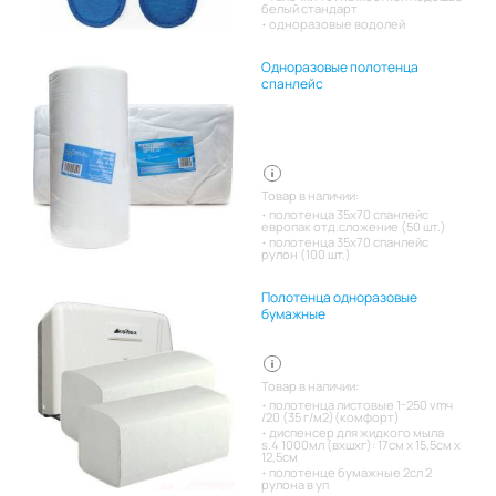
белый стандарт
одноразовые водолей
Одноразовые полотенца
спанлейс
Товар в наличии:
полотенца 35х70 спанлейс
европак отд.сложение (50 шт.)
полотенца 35х70 спанлейс
рулон (100 шт.)
Полотенца одноразовые
бумажные
Товар в наличии:
полотенца листовые 1-250 vmч
/20 (35 г/м2)(комфорт)
диспенсер для жидкого мыла
s.4 1000мл (вхшхг): 17см x 15,5см x
12,5см
полотенце бумажные 2сл 2
рулона в уп