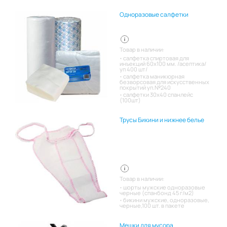
Одноразовые салфетки
Товар в наличии:
салфетка спиртовая для
инъекций 60х100 мм. /асептика/
уп 400 шт/
салфетка маникюрная
безворсовая для искусственных
покрытий уп.№240
салфетки 30х40 спанлейс
(100шт)
Трусы Бикини и нижнее белье
Товар в наличии:
шорты мужские одноразовые
черные (спанбонд 45 г/м2)
бикини мужские, одноразовые,
черные,100 шт. в пакете
Мешки для мусора