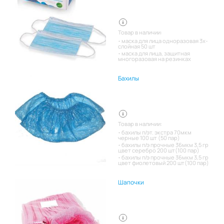
Товар в наличии:
маска для лица одноразовая 3х-
слойная 50 шт
маска для лица, защитная
многоразовая на резинках
Бахилы
Товар в наличии:
бахилы п/эт. экстра 70мкм
черные 100 шт (50 пар)
бахилы п/э прочные 36мкм 3,5 гр
цвет серебро 200 шт(100 пар)
бахилы п/э прочные 36мкм 3,5 гр
цвет фиолетовый 200 шт(100 пар)
Шапочки