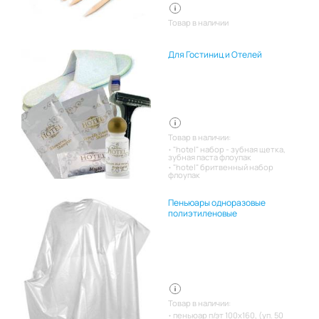
Товар в наличии
Для Гостиниц и Отелей
Товар в наличии:
"hotel" набор - зубная щетка,
зубная паста флоупак
"hotel" бритвенный набор
флоупак
Пеньюары одноразовые
полиэтиленовые
Товар в наличии:
пеньюар п/эт 100х160, (уп. 50