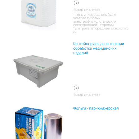
Товар в наличии:
гель универсальный для
ультразвуковых,
электрофизиологических
исследований и терапии
"ультрагель" средней вязкости 5
л.
Контейнер для дезинфекции
обработки медицинских
изделий
Товар в наличии
Фольга - парикмахерская