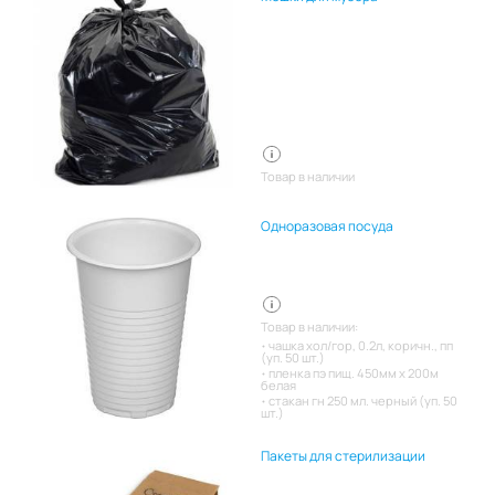
Товар в наличии
Одноразовая посуда
Товар в наличии:
чашка хол/гор, 0.2л, коричн., пп
(уп. 50 шт.)
пленка пэ пищ. 450мм х 200м
белая
стакан гн 250 мл. черный (уп. 50
шт.)
Пакеты для стерилизации