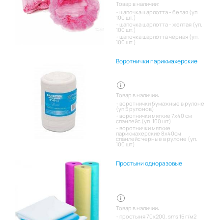
Товар в наличии:
шапочка шарлотта - белая (уп.
100 шт.)
шапочка шарлотта - желтая (уп.
100 шт.)
шапочка шарлотта черная (уп.
100 шт.)
Воротнички парикмахерские
Товар в наличии:
воротнички бумажные в рулоне
(уп 5 рулонов)
воротнички мягкие 7х40 см
спанлейс (уп. 100 шт)
воротнички мягкие
парикмахерские 8х40см
спанлейс черные в рулоне (уп.
100 шт)
Простыни одноразовые
Товар в наличии:
простыня 70х200, sms 15 г/м2