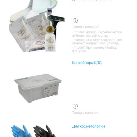
Товар в наличии:
"hotel" набор - зубная щетка,
зубная паста флоупак
тапочки на жесткой подошве
синий стандарт лайт (25 пар)
"hotel" бритвенный набор
флоупак
Контейнеры КДС
Товар в наличии
Для косметологии