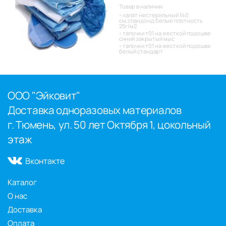
Товар в наличии:
халат нестерильный 140
см,спандонд белые плотность
25г/м2
тапочки т01 на жесткой подошве
синий закрытый мыс
тапочки т01 на жесткой подошве
белый стандарт
ООО "Эйковит"
Доставка одноразовых материалов
г. Тюмень, ул. 50 лет Октября 1, цокольный
этаж
Вконтакте
Каталог
О нас
Доставка
Оплата