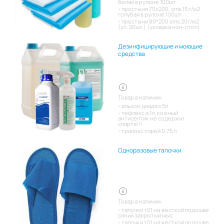
белая в рулоне 100шт
простыня 70х200, sms 15 г/м2
голубая в рулоне 100шт
простыни 80*200 sms 20г/м2
(уп. 20шт.) (укладка нон-стоп)
Дезинфицирующие и моющие
средства
Товар в наличии:
альхон диадез 5л
тефлекс а 1л, кожный
антисептик не содержит
спирта!!!
трилокс спрей 0.75 л
Одноразовые тапочки
Товар в наличии:
тапочки т01 на жесткой подошве
синий закрытый мыс
тапочки т01 на жесткой подошве