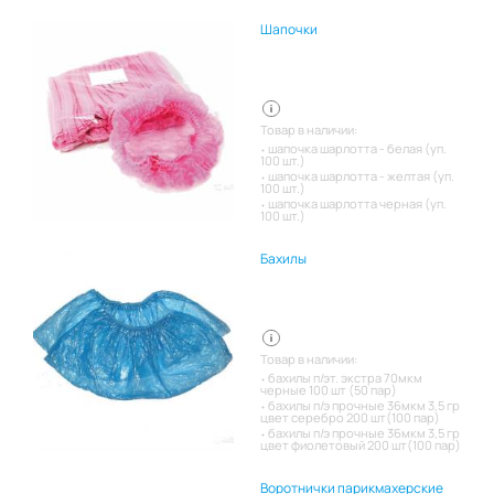
Шапочки
Товар в наличии:
шапочка шарлотта - белая (уп.
100 шт.)
шапочка шарлотта - желтая (уп.
100 шт.)
шапочка шарлотта черная (уп.
100 шт.)
Бахилы
Товар в наличии:
бахилы п/эт. экстра 70мкм
черные 100 шт (50 пар)
бахилы п/э прочные 36мкм 3,5 гр
цвет серебро 200 шт(100 пар)
бахилы п/э прочные 36мкм 3,5 гр
цвет фиолетовый 200 шт(100 пар)
Воротнички парикмахерские