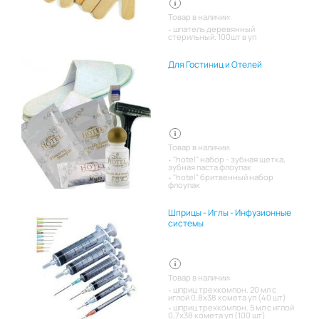
Товар в наличии:
шпатель деревянный
стерильный. 100шт в уп
Для Гостиниц и Отелей
Товар в наличии:
"hotel" набор - зубная щетка,
зубная паста флоупак
"hotel" бритвенный набор
флоупак
Шприцы - Иглы - Инфузионные
системы
Товар в наличии:
шприц трехкомпон. 20 мл с
иглой 0,8х38 комета уп (40 шт)
шприц трехкомпон. 5 мл с иглой
0,7х38 комета уп (100 шт)