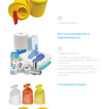
Товар в наличии
Для салонов красоты и
парикмахерских
Товар в наличии:
салфетка спиртовая для
инъекций 60х100 мм. /асептика/
уп 400 шт/
полотенца 35х70 спанлейс
европак отд.сложение (50 шт.)
чехол на матрац пвх 210*90
(1чехол)
Утилизация отходов