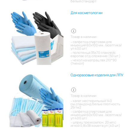
белый стандарт
Для косметологии
Товар в наличии:
салфетка спиртовая для
инъекций 60х100 мм. /асептика/
уп 400 шт/
полотенца 35х70 спанлейс
европак отд.сложение (50 шт.)
чехол на матрац пвх 210*90
(1чехол)
Одноразовые изделия для ЛПУ
Товар в наличии:
халат нестерильный 140
см,спандонд белые плотность
25г/м2
салфетка спиртовая для
инъекций 60х100 мм. /асептика/
уп 400 шт/
шприц трехкомпон. 20 мл с
иглой 0,8х38 комета уп (40 шт)