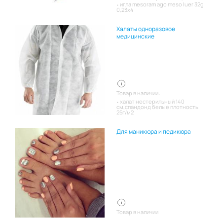
игла mesoram ago meso luer 32g
0,23x4
Халаты одноразовое
медицинские
Товар в наличии:
халат нестерильный 140
см,спандонд белые плотность
25г/м2
Для маникюра и педикюра
Товар в наличии