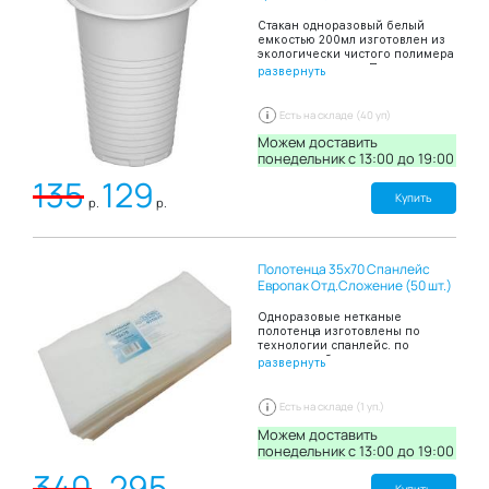
Стакан одноразовый белый
емкостью 200мл изготовлен из
экологически чистого полимера
– полипропилена. Подходит для
развернуть
офисных столовых,
предприятий общественного
питания, а также для
Есть на складе (40 уп)
организаций,
специализирующихся на
Можем доставить
торговле одноразовой посудой.
понедельник c 13:00 до 19:00
Цвет: белый В упаковке: 100
135
129
штук.
Купить
р.
р.
Полотенца 35х70 Спанлейс
Европак Отд.Сложение (50 шт.)
Одноразовые нетканые
полотенца изготовлены по
технологии спанлейс. по
структуре, безворсовые
развернуть
полотенца, обеспечивают
деликатный контакт с кожей, что
обеспечивает комфортность
Есть на складе (1 уп.)
проведения процедуры.
Используются для одноразового
Можем доставить
применения, обеспечивая
понедельник c 13:00 до 19:00
индивидуальный подход к
340
295
каждому клиенту или пациенту,
а также исключают риск
Купить