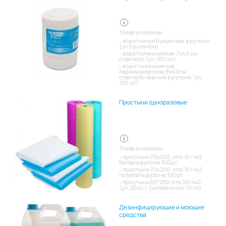
Товар в наличии:
воротнички бумажные в рулоне
(уп 5 рулонов)
воротнички мягкие 7х40 см
спанлейс (уп. 100 шт)
воротнички мягкие
парикмахерские 8х40см
спанлейс черные в рулоне (уп.
100 шт)
Простыни одноразовые
Товар в наличии:
простыня 70х200, sms 15 г/м2
белая в рулоне 100шт
простыня 70х200, sms 15 г/м2
голубая в рулоне 100шт
простыни 80*200 sms 20г/м2
(уп. 20шт.) (укладка нон-стоп)
Дезинфицирующие и моющие
средства