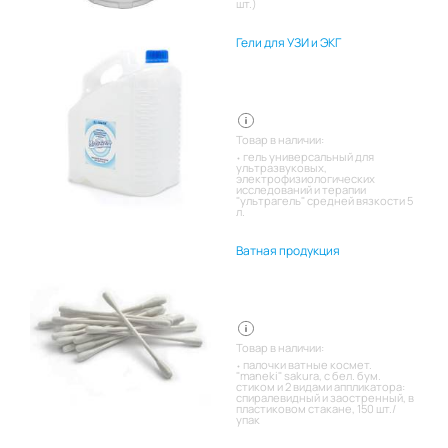
шт.)
Гели для УЗИ и ЭКГ
Товар в наличии:
гель универсальный для
ультразвуковых,
электрофизиологических
исследований и терапии
"ультрагель" средней вязкости 5
л.
Ватная продукция
Товар в наличии:
палочки ватные космет.
"maneki" sakura, с бел. бум.
стиком и 2 видами аппликатора:
спиралевидный и заостренный, в
пластиковом стакане, 150 шт./
упак