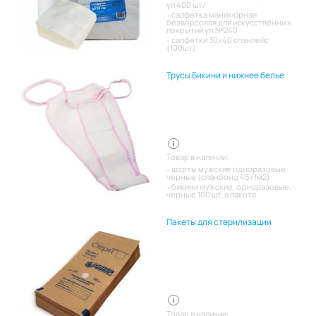
уп 400 шт/
салфетка маникюрная
безворсовая для искусственных
покрытий уп.№240
салфетки 30х40 спанлейс
(100шт)
Трусы Бикини и нижнее белье
Товар в наличии:
шорты мужские одноразовые
черные (спанбонд 45 г/м2)
бикини мужские, одноразовые,
черные,100 шт. в пакете
Пакеты для стерилизации
Товар в наличии: