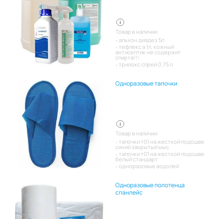
Товар в наличии:
альхон диадез 5л
тефлекс а 1л, кожный
антисептик не содержит
спирта!!!
трилокс спрей 0.75 л
Одноразовые тапочки
Товар в наличии:
тапочки т01 на жесткой подошве
синий закрытый мыс
тапочки т01 на жесткой подошве
белый стандарт
одноразовые водолей
Одноразовые полотенца
спанлейс