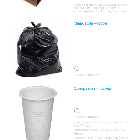
пакеты для стерилизации пбсп-
стеримаг 100х200, крафт
коричневые, 100 шт. в упаковке
Мешки для мусора
Товар в наличии
Одноразовая посуда
Товар в наличии:
чашка хол/гор, 0.2л, коричн., пп
(уп. 50 шт.)
пленка пэ пищ. 450мм х 200м
белая
стакан гн 250 мл. черный (уп. 50