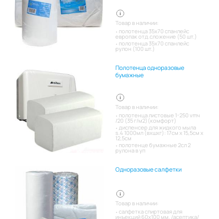
Товар в наличии:
полотенца 35х70 спанлейс
европак отд.сложение (50 шт.)
полотенца 35х70 спанлейс
рулон (100 шт.)
Полотенца одноразовые
бумажные
Товар в наличии:
полотенца листовые 1-250 vmч
/20 (35 г/м2)(комфорт)
диспенсер для жидкого мыла
s.4 1000мл (вхшхг): 17см x 15,5см x
12,5см
полотенце бумажные 2сл 2
рулона в уп
Одноразовые салфетки
Товар в наличии:
салфетка спиртовая для
инъекций 60х100 мм. /асептика/