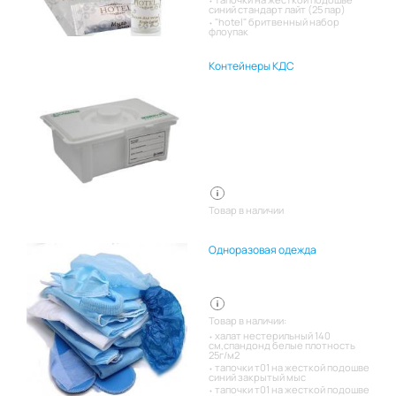
синий стандарт лайт (25 пар)
"hotel" бритвенный набор
флоупак
Контейнеры КДС
Товар в наличии
Одноразовая одежда
Товар в наличии:
халат нестерильный 140
см,спандонд белые плотность
25г/м2
тапочки т01 на жесткой подошве
синий закрытый мыс
тапочки т01 на жесткой подошве