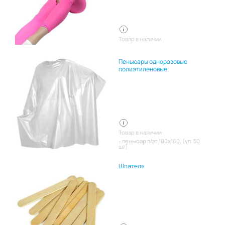
Товар в наличии
Пеньюары одноразовые
полиэтиленовые
Товар в наличии:
пеньюар п/эт 100х160, (уп. 50
шт)
Шпателя