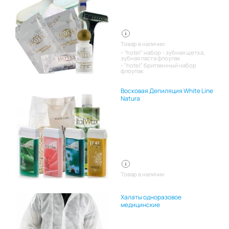
Товар в наличии:
"hotel" набор - зубная щетка,
зубная паста флоупак
"hotel" бритвенный набор
флоупак
Восковая Депиляция White Line
Natura
Товар в наличии
Халаты одноразовое
медицинские