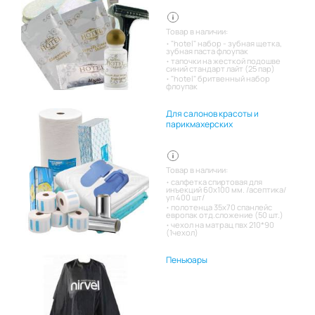
Товар в наличии:
"hotel" набор - зубная щетка,
зубная паста флоупак
тапочки на жесткой подошве
синий стандарт лайт (25 пар)
"hotel" бритвенный набор
флоупак
Для салонов красоты и
парикмахерских
Товар в наличии:
салфетка спиртовая для
инъекций 60х100 мм. /асептика/
уп 400 шт/
полотенца 35х70 спанлейс
европак отд.сложение (50 шт.)
чехол на матрац пвх 210*90
(1чехол)
Пеньюары