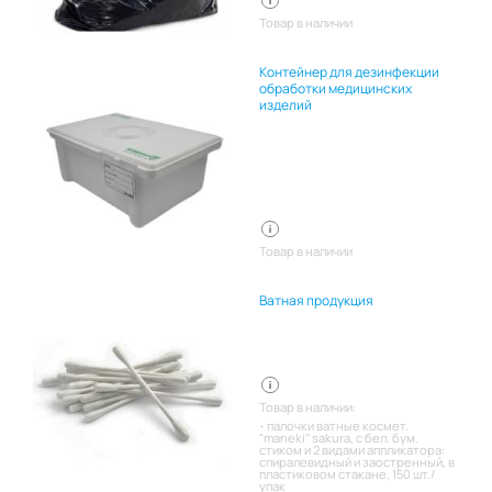
Товар в наличии
Контейнер для дезинфекции
обработки медицинских
изделий
Товар в наличии
Ватная продукция
Товар в наличии:
палочки ватные космет.
"maneki" sakura, с бел. бум.
стиком и 2 видами аппликатора:
спиралевидный и заостренный, в
пластиковом стакане, 150 шт./
упак