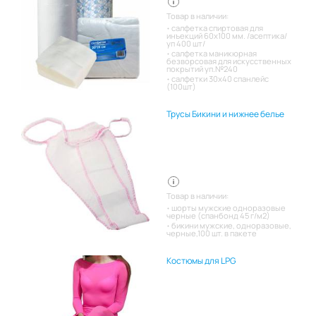
Товар в наличии:
салфетка спиртовая для
инъекций 60х100 мм. /асептика/
уп 400 шт/
салфетка маникюрная
безворсовая для искусственных
покрытий уп.№240
салфетки 30х40 спанлейс
(100шт)
Трусы Бикини и нижнее белье
Товар в наличии:
шорты мужские одноразовые
черные (спанбонд 45 г/м2)
бикини мужские, одноразовые,
черные,100 шт. в пакете
Костюмы для LPG