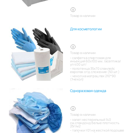
Товар в наличии
Для косметологии
Товар в наличии:
салфетка спиртовая для
инъекций 60х100 мм. /асептика/
уп 400 шт/
полотенца 35х70 спанлейс
европак отд.сложение (50 шт.)
чехол на матрац пвх 210*90
(1чехол)
Одноразовая одежда
Товар в наличии:
халат нестерильный 140
см,спандонд белые плотность
25г/м2
тапочки т01 на жесткой подошве