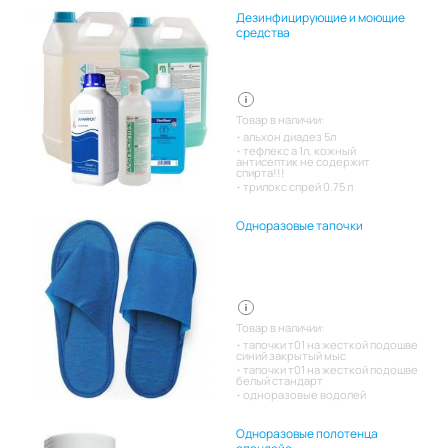
Дезинфицирующие и моющие
средства
Товар в наличии:
альхон диадез 5л
тефлекс а 1л, кожный
антисептик не содержит
спирта!!!
трилокс спрей 0.75 л
Одноразовые тапочки
Товар в наличии:
тапочки т01 на жесткой подошве
синий закрытый мыс
тапочки т01 на жесткой подошве
белый стандарт
одноразовые водолей
Одноразовые полотенца