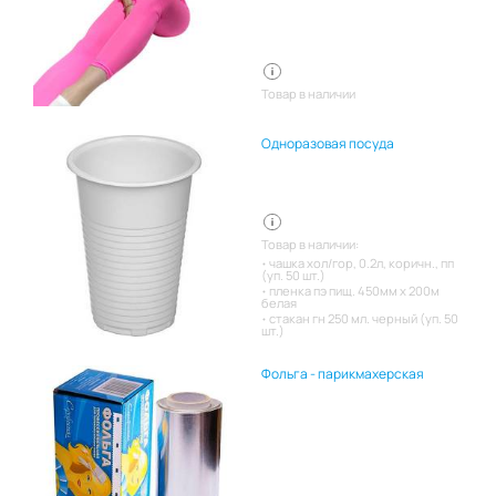
Товар в наличии
Одноразовая посуда
Товар в наличии:
чашка хол/гор, 0.2л, коричн., пп
(уп. 50 шт.)
пленка пэ пищ. 450мм х 200м
белая
стакан гн 250 мл. черный (уп. 50
шт.)
Фольга - парикмахерская