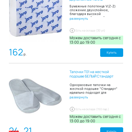
Бумажные полотенца V(Z-Z)
сложение двухслойное,
благодаря высокой
впитывающей способности
развернуть
эффективно и быстро
высушивают руки. В пачке 150
листов.
Есть на складе (30 уп)
Можем доставить сегодня c
13:00 до 19:00
162
Купить
р.
Тапочки Т01 на жесткой
подошве БЕЛЫЙ Стандарт
Одноразовые тапочки на
жесткой подошве “Стандарт”
идеально подходят для
использования в условиях
развернуть
“скользких полов” в SPA-
центрах, саунах, бассейнах,
массажных кабинетов. Тапочки
Есть на складе (150 пар.)
изготавливаются из
нетоксичного прочного
Можем доставить сегодня c
материала, который идеально
13:00 до 19:00
держит форму, комфортен в
24
21
использовании, не натирает и
не вызывает раздражения.
Купить