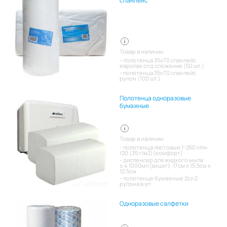
спанлейс
Товар в наличии:
полотенца 35х70 спанлейс
европак отд.сложение (50 шт.)
полотенца 35х70 спанлейс
рулон (100 шт.)
Полотенца одноразовые
бумажные
Товар в наличии:
полотенца листовые 1-250 vmч
/20 (35 г/м2)(комфорт)
диспенсер для жидкого мыла
s.4 1000мл (вхшхг): 17см x 15,5см x
12,5см
полотенце бумажные 2сл 2
рулона в уп
Одноразовые салфетки