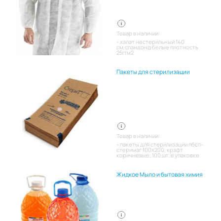
Товар в наличии:
халат нестерильный 140
см,спандонд белые плотность
25г/м2
Пакеты для стерилизации
Товар в наличии:
пакеты для стерилизации пбсп-
стеримаг 100х200, крафт
коричневые, 100 шт. в упаковке
Жидкое Мыло и бытовая химия