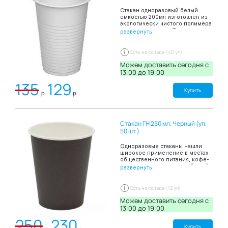
Стакан одноразовый белый
емкостью 200мл изготовлен из
экологически чистого полимера
– полипропилена. Подходит для
развернуть
офисных столовых,
предприятий общественного
питания, а также для
Есть на складе (40 уп)
организаций,
специализирующихся на
Можем доставить сегодня c
торговле одноразовой посудой.
13:00 до 19:00
Цвет: белый В упаковке: 100
135
129
штук.
Купить
р.
р.
Стакан ГН 250 мл. Черный (уп.
50 шт.)
Одноразовые стаканы нашли
широкое применение в местах
общественного питания, кофе-
шопов, киосков с уличной едой,
развернуть
офисных столовых а также при
проведении праздников в
домашних условиях, выездов на
Есть на складе (12 уп)
пикники. Стакан бумажный
емкостью в 300 мл
Можем доставить сегодня c
предназначен для подачи
13:00 до 19:00
горячего чая, кофе, горячего
250
230
шоколада, газированных
напитков и молочных
Купить