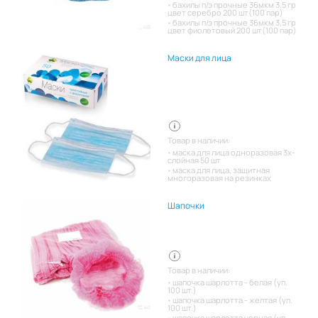
бахилы п/э прочные 36мкм 3,5 гр
цвет серебро 200 шт(100 пар)
бахилы п/э прочные 36мкм 3,5 гр
цвет фиолетовый 200 шт(100 пар)
Маски для лица
Товар в наличии:
маска для лица одноразовая 3х-
слойная 50 шт
маска для лица, защитная
многоразовая на резинках
Шапочки
Товар в наличии:
шапочка шарлотта - белая (уп.
100 шт.)
шапочка шарлотта - желтая (уп.
100 шт.)
шапочка шарлотта черная (уп.