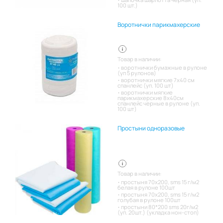
100 шт.)
Воротнички парикмахерские
Товар в наличии:
воротнички бумажные в рулоне
(уп 5 рулонов)
воротнички мягкие 7х40 см
спанлейс (уп. 100 шт)
воротнички мягкие
парикмахерские 8х40см
спанлейс черные в рулоне (уп.
100 шт)
Простыни одноразовые
Товар в наличии:
простыня 70х200, sms 15 г/м2
белая в рулоне 100шт
простыня 70х200, sms 15 г/м2
голубая в рулоне 100шт
простыни 80*200 sms 20г/м2
(уп. 20шт.) (укладка нон-стоп)