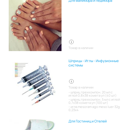
Для маникюра и педикюра
Товар в наличии
Шприцы - Иглы - Инфузионные
системы
Товар в наличии:
шприц трехкомпон. 20 мл с
иглой 0,8х38 комета уп (40 шт)
шприц трехкомпон. 5 мл с иглой
0,7х38 комета уп (100 шт)
игла mesoram ago meso luer 32g
0,23x4
Для Гостиниц и Отелей