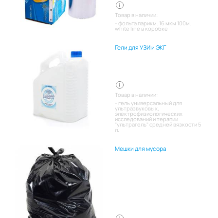
Товар в наличии:
фольга парикм. 16 мкм 100м.
white line в коробке
Гели для УЗИ и ЭКГ
Товар в наличии:
гель универсальный для
ультразвуковых,
электрофизиологических
исследований и терапии
"ультрагель" средней вязкости 5
л.
Мешки для мусора