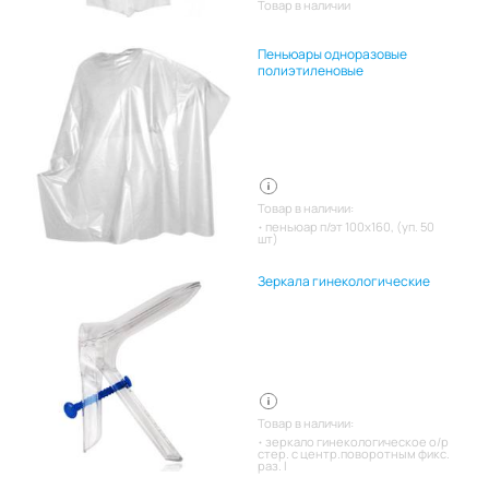
Товар в наличии
Пеньюары одноразовые
полиэтиленовые
Товар в наличии:
пеньюар п/эт 100х160, (уп. 50
шт)
Зеркала гинекологические
Товар в наличии:
зеркало гинекологическое о/р
стер. с центр.поворотным фикс.
раз. l