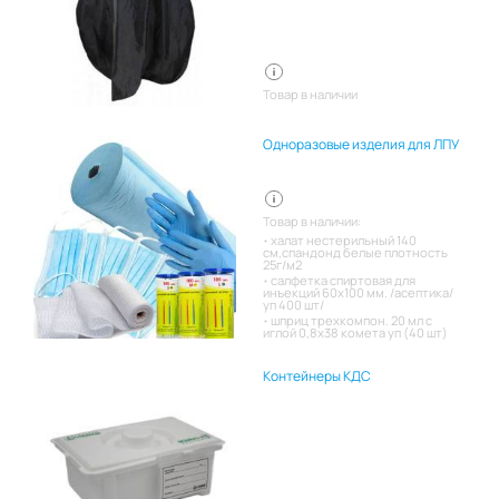
Товар в наличии
Одноразовые изделия для ЛПУ
Товар в наличии:
халат нестерильный 140
см,спандонд белые плотность
25г/м2
салфетка спиртовая для
инъекций 60х100 мм. /асептика/
уп 400 шт/
шприц трехкомпон. 20 мл с
иглой 0,8х38 комета уп (40 шт)
Контейнеры КДС