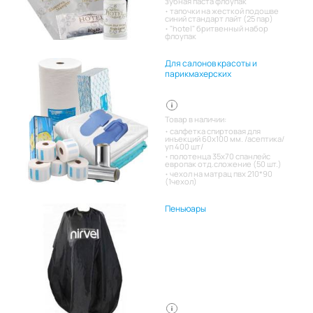
зубная паста флоупак
тапочки на жесткой подошве
синий стандарт лайт (25 пар)
"hotel" бритвенный набор
флоупак
Для салонов красоты и
парикмахерских
Товар в наличии:
салфетка спиртовая для
инъекций 60х100 мм. /асептика/
уп 400 шт/
полотенца 35х70 спанлейс
европак отд.сложение (50 шт.)
чехол на матрац пвх 210*90
(1чехол)
Пеньюары