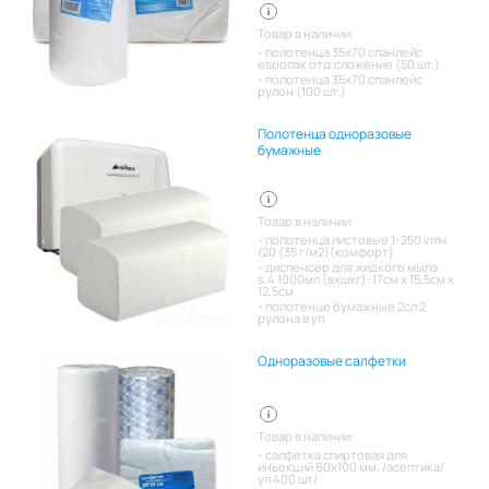
Товар в наличии:
полотенца 35х70 спанлейс
европак отд.сложение (50 шт.)
полотенца 35х70 спанлейс
рулон (100 шт.)
Полотенца одноразовые
бумажные
Товар в наличии:
полотенца листовые 1-250 vmч
/20 (35 г/м2)(комфорт)
диспенсер для жидкого мыла
s.4 1000мл (вхшхг): 17см x 15,5см x
12,5см
полотенце бумажные 2сл 2
рулона в уп
Одноразовые салфетки
Товар в наличии:
салфетка спиртовая для
инъекций 60х100 мм. /асептика/
уп 400 шт/