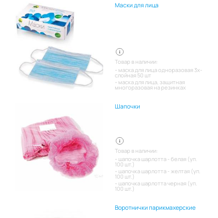
Маски для лица
Товар в наличии:
маска для лица одноразовая 3х-
слойная 50 шт
маска для лица, защитная
многоразовая на резинках
Шапочки
Товар в наличии:
шапочка шарлотта - белая (уп.
100 шт.)
шапочка шарлотта - желтая (уп.
100 шт.)
шапочка шарлотта черная (уп.
100 шт.)
Воротнички парикмахерские