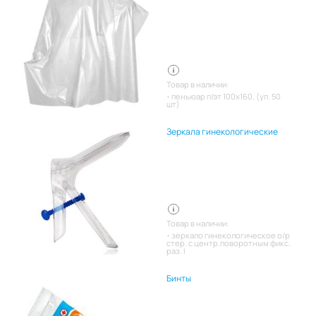
Товар в наличии:
пеньюар п/эт 100х160, (уп. 50
шт)
Зеркала гинекологические
Товар в наличии:
зеркало гинекологическое о/р
стер. с центр.поворотным фикс.
раз. l
Бинты