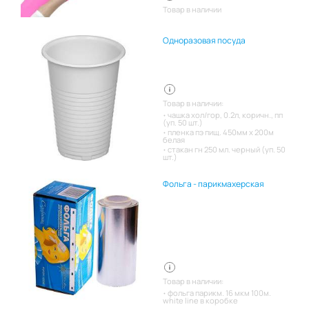
Товар в наличии
Одноразовая посуда
Товар в наличии:
чашка хол/гор, 0.2л, коричн., пп
(уп. 50 шт.)
пленка пэ пищ. 450мм х 200м
белая
стакан гн 250 мл. черный (уп. 50
шт.)
Фольга - парикмахерская
Товар в наличии:
фольга парикм. 16 мкм 100м.
white line в коробке