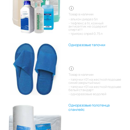
Товар в наличии:
альхон диадез 5л
тефлекс а 1л, кожный
антисептик не содержит
спирта!!!
трилокс спрей 0.75 л
Одноразовые тапочки
Товар в наличии:
тапочки т01 на жесткой подошве
синий закрытый мыс
тапочки т01 на жесткой подошве
белый стандарт
одноразовые водолей
Одноразовые полотенца
спанлейс