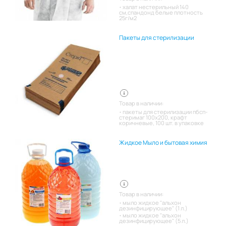
халат нестерильный 140
см,спандонд белые плотность
25г/м2
Пакеты для стерилизации
Товар в наличии:
пакеты для стерилизации пбсп-
стеримаг 100х200, крафт
коричневые, 100 шт. в упаковке
Жидкое Мыло и бытовая химия
Товар в наличии:
мыло жидкое "альхон
дезинфицирующее" (1 л.)
мыло жидкое "альхон
дезинфицирующее" (5 л.)