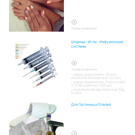
Товар в наличии
Шприцы - Иглы - Инфузионные
системы
Товар в наличии:
шприц трехкомпон. 20 мл с
иглой 0,8х38 комета уп (40 шт)
шприц трехкомпон. 5 мл с иглой
0,7х38 комета уп (100 шт)
игла mesoram ago meso luer 32g
0,23x4
Для Гостиниц и Отелей