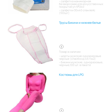
салфетка маникюрная
безворсовая для искусственных
покрытий уп.№240
салфетки 30х40 спанлейс
(100шт)
Трусы Бикини и нижнее белье
Товар в наличии:
шорты мужские одноразовые
черные (спанбонд 45 г/м2)
бикини мужские, одноразовые,
черные,100 шт. в пакете
Костюмы для LPG