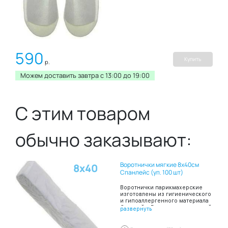
590
Купить
р.
Можем доставить завтра c 13:00 до 19:00
С этим товаром
обычно заказывают:
Воротнички мягкие 8х40см
8х40
Спанлейс (уп. 100 шт)
Воротнички парикмахерские
изготовлены из гигиенического
и гипоаллергенного материала
Спанлейс, Воротнички шириной
развернуть
8 и длиной 40 сантиметров
сложены в пачку по 100 штук.
Благодаря таким свойствам