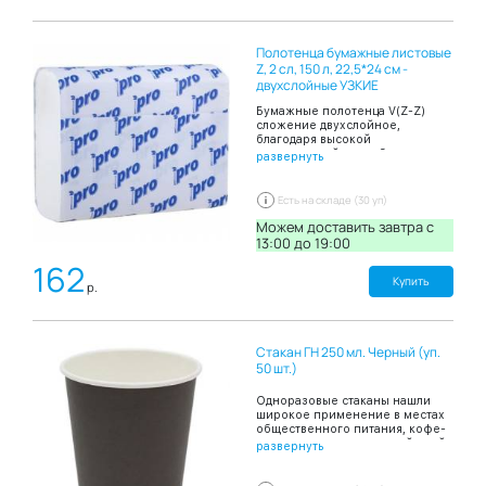
поверхностей от попадания
биологических жидкостей,
косметических средств, а также
Полотенца бумажные листовые
для гигиеничного и
комфортного проведения
Z, 2 сл, 150 л, 22,5*24 см -
процедур. Упаковка в форме
двухслойные УЗКИЕ
рулона удобна в применении и
хранении. Цвет: белый. Размер:
Бумажные полотенца V(Z-Z)
80х200 см. В рулоне: 100
сложение двухслойное,
простыней. разделены
благодаря высокой
перфорацией.
впитывающей способности
развернуть
эффективно и быстро
высушивают руки. В пачке 150
листов.
Есть на складе (30 уп)
Можем доставить завтра c
13:00 до 19:00
162
Купить
р.
Стакан ГН 250 мл. Черный (уп.
50 шт.)
Одноразовые стаканы нашли
широкое применение в местах
общественного питания, кофе-
шопов, киосков с уличной едой,
развернуть
офисных столовых а также при
проведении праздников в
домашних условиях, выездов на