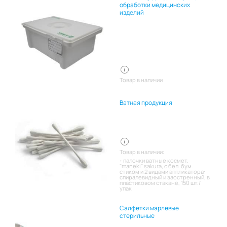
обработки медицинских
изделий
Товар в наличии
Ватная продукция
Товар в наличии:
палочки ватные космет.
"maneki" sakura, с бел. бум.
стиком и 2 видами аппликатора:
спиралевидный и заостренный, в
пластиковом стакане, 150 шт./
упак
Салфетки марлевые
стерильные