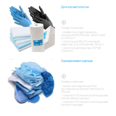
Для косметологии
Товар в наличии:
салфетка спиртовая для
инъекций 60х100 мм. /асептика/
уп 400 шт/
полотенца 35х70 спанлейс
европак отд.сложение (50 шт.)
чехол на матрац пвх 210*90
(1чехол)
Одноразовая одежда
Товар в наличии:
халат нестерильный 140
см,спандонд белые плотность
25г/м2
тапочки т01 на жесткой подошве
синий закрытый мыс
тапочки т01 на жесткой подошве
белый стандарт