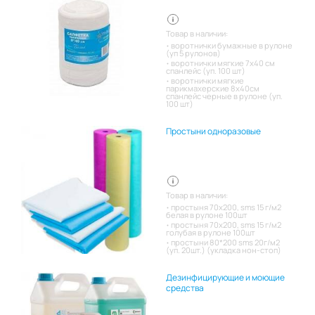
Товар в наличии:
воротнички бумажные в рулоне
(уп 5 рулонов)
воротнички мягкие 7х40 см
спанлейс (уп. 100 шт)
воротнички мягкие
парикмахерские 8х40см
спанлейс черные в рулоне (уп.
100 шт)
Простыни одноразовые
Товар в наличии:
простыня 70х200, sms 15 г/м2
белая в рулоне 100шт
простыня 70х200, sms 15 г/м2
голубая в рулоне 100шт
простыни 80*200 sms 20г/м2
(уп. 20шт.) (укладка нон-стоп)
Дезинфицирующие и моющие
средства