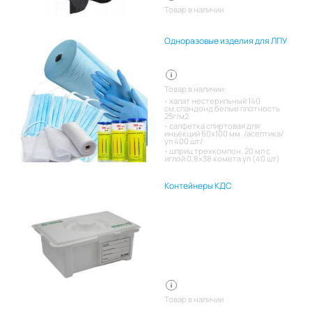
Товар в наличии
Одноразовые изделия для ЛПУ
Товар в наличии:
халат нестерильный 140
см,спандонд белые плотность
25г/м2
салфетка спиртовая для
инъекций 60х100 мм. /асептика/
уп 400 шт/
шприц трехкомпон. 20 мл с
иглой 0,8х38 комета уп (40 шт)
Контейнеры КДС
Товар в наличии