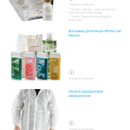
Товар в наличии:
"hotel" набор - зубная щетка,
зубная паста флоупак
"hotel" бритвенный набор
флоупак
Восковая Депиляция White Line
Natura
Товар в наличии
Халаты одноразовое
медицинские
Товар в наличии: