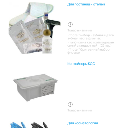
Для гостиниц и отелей
Товар в наличии:
"hotel" набор - зубная щетка,
зубная паста флоупак
тапочки на жесткой подошве
синий стандарт лайт (25 пар)
"hotel" бритвенный набор
флоупак
Контейнеры КДС
Товар в наличии
Для косметологии