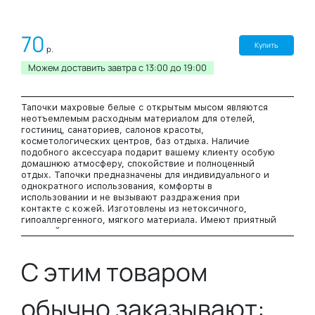
70
Купить
р.
Можем доставить завтра c 13:00 до 19:00
Тапочки махровые белые с открытым мысом являются
неотъемлемым расходным материалом для отелей,
гостиниц, санаториев, салонов красоты,
косметологических центров, баз отдыха. Наличие
подобного аксессуара подарит вашему клиенту особую
домашнюю атмосферу, спокойствие и полноценный
отдых. Тапочки предназначены для индивидуального и
однократного использования, комфорты в
использовании и не вызывают раздражения при
контакте с кожей. Изготовлены из нетоксичного,
гипоаллергенного, мягкого материала. Имеют приятный
внешний вид.
Цвет: белый
Подошва : рифленая ЭВА 5 мм, поролон, картон, махра.
С этим товаром
Мыс: махра, поролон.
Размеры: универсальный до 43
обычно заказывают: