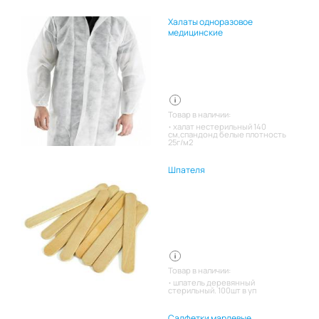
Халаты одноразовое
медицинские
Товар в наличии:
халат нестерильный 140
см,спандонд белые плотность
25г/м2
Шпателя
Товар в наличии:
шпатель деревянный
стерильный. 100шт в уп
Салфетки марлевые