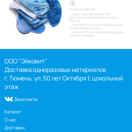
Товар в наличии:
халат нестерильный 140
см,спандонд белые плотность
25г/м2
тапочки т01 на жесткой подошве
синий закрытый мыс
тапочки т01 на жесткой подошве
белый стандарт
ООО "Эйковит"
Доставка одноразовых материалов
г. Тюмень, ул. 50 лет Октября 1, цокольный
этаж
Вконтакте
Каталог
О нас
Доставка