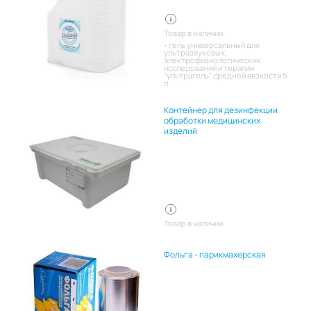
Товар в наличии:
гель универсальный для
ультразвуковых,
электрофизиологических
исследований и терапии
"ультрагель" средней вязкости 5
л.
Контейнер для дезинфекции
обработки медицинских
изделий
Товар в наличии
Фольга - парикмахерская