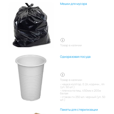
Мешки для мусора
Товар в наличии
Одноразовая посуда
Товар в наличии:
чашка хол/гор, 0.2л, коричн., пп
(уп. 50 шт.)
пленка пэ пищ. 450мм х 200м
белая
стакан гн 250 мл. черный (уп. 50
шт.)
Пакеты для стерилизации