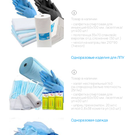
Товар в наличии:
салфетка спиртовая для
инъекций 60х100 мм. /асептика/
уп 400 шт/
полотенца 35х70 спанлейс
европак отд.сложение (50 шт.)
чехол на матрац пвх 210*90
(1чехол)
Одноразовые изделия для ЛПУ
Товар в наличии:
халат нестерильный 140
см,спандонд белые плотность
25г/м2
салфетка спиртовая для
инъекций 60х100 мм. /асептика/
уп 400 шт/
шприц трехкомпон. 20 мл с
иглой 0,8х38 комета уп (40 шт)
Одноразовая одежда