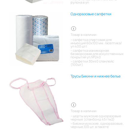
рулона в уп
Одноразовые салфетки
Товар в наличии:
салфетка спиртовая для
инъекций 60х100 мм. /асептика/
уп 400 шт/
салфетка маникюрная
безворсовая для искусственных
покрытий уп.№240
салфетки 30х40 спанлейс
(100шт)
Трусы Бикини и нижнее белье
Товар в наличии:
шорты мужские одноразовые
черные (спанбонд 45 г/м2)
бикини мужские, одноразовые,
черные,100 шт. в пакете