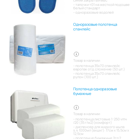
синий закрытый мыс
тапочки т01 на жесткой подошве
белый стандарт
одноразовые водолей
Одноразовые полотенца
спанлейс
Товар в наличии:
полотенца 35х70 спанлейс
европак отд.сложение (50 шт.)
полотенца 35х70 спанлейс
рулон (100 шт.)
Полотенца одноразовые
бумажные
Товар в наличии:
полотенца листовые 1-250 vmч
/20 (35 г/м2)(комфорт)
диспенсер для жидкого мыла
s.4 1000мл (вхшхг): 17см x 15,5см x
12,5см
полотенце бумажные 2сл 2