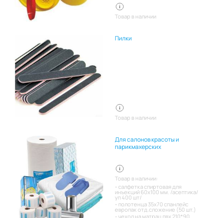
Товар в наличии
Пилки
Товар в наличии
Для салонов красоты и
парикмахерских
Товар в наличии:
салфетка спиртовая для
инъекций 60х100 мм. /асептика/
уп 400 шт/
полотенца 35х70 спанлейс
европак отд.сложение (50 шт.)
чехол на матрац пвх 210*90