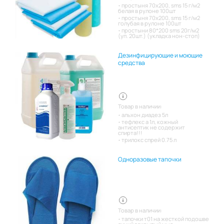
простыня 70х200, sms 15 г/м2
белая в рулоне 100шт
простыня 70х200, sms 15 г/м2
голубая в рулоне 100шт
простыни 80*200 sms 20г/м2
(уп. 20шт.) (укладка нон-стоп)
Дезинфицирующие и моющие
средства
Товар в наличии:
альхон диадез 5л
тефлекс а 1л, кожный
антисептик не содержит
спирта!!!
трилокс спрей 0.75 л
Одноразовые тапочки
Товар в наличии:
тапочки т01 на жесткой подошве