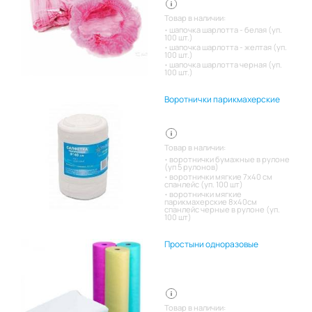
Товар в наличии:
шапочка шарлотта - белая (уп.
100 шт.)
шапочка шарлотта - желтая (уп.
100 шт.)
шапочка шарлотта черная (уп.
100 шт.)
Воротнички парикмахерские
Товар в наличии:
воротнички бумажные в рулоне
(уп 5 рулонов)
воротнички мягкие 7х40 см
спанлейс (уп. 100 шт)
воротнички мягкие
парикмахерские 8х40см
спанлейс черные в рулоне (уп.
100 шт)
Простыни одноразовые
Товар в наличии: