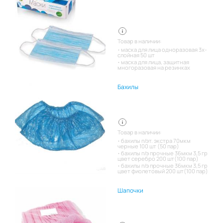
Товар в наличии:
маска для лица одноразовая 3х-
слойная 50 шт
маска для лица, защитная
многоразовая на резинках
Бахилы
Товар в наличии:
бахилы п/эт. экстра 70мкм
черные 100 шт (50 пар)
бахилы п/э прочные 36мкм 3,5 гр
цвет серебро 200 шт(100 пар)
бахилы п/э прочные 36мкм 3,5 гр
цвет фиолетовый 200 шт(100 пар)
Шапочки