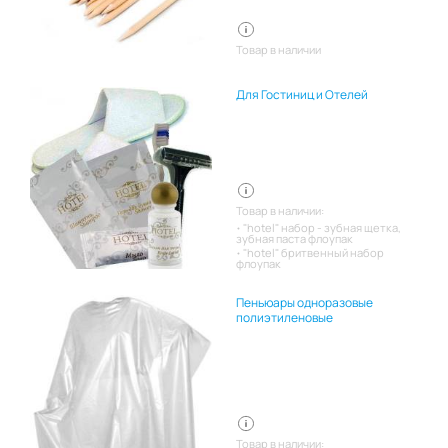
Товар в наличии
Для Гостиниц и Отелей
Товар в наличии:
"hotel" набор - зубная щетка,
зубная паста флоупак
"hotel" бритвенный набор
флоупак
Пеньюары одноразовые
полиэтиленовые
Товар в наличии: