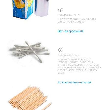
Товар в наличии:
фольга парикм. 16 мкм 100м.
white line в коробке
Ватная продукция
Товар в наличии:
палочки ватные космет.
"maneki" sakura, с бел. бум.
стиком и 2 видами аппликатора:
спиралевидный и заостренный, в
пластиковом стакане, 150 шт./
упак
Апельсиновые палочки