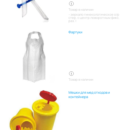
Товар в наличии:
зеркало гинекологическое о/р
стер. с центр.поворотным фикс.
раз. l
Фартуки
Товар в наличии
Мешки для мед отходов и
контейнера