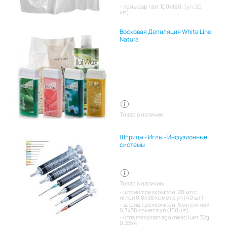
пеньюар п/эт 100х160, (уп. 50
шт)
Восковая Депиляция White Line
Natura
Товар в наличии
Шприцы - Иглы - Инфузионные
системы
Товар в наличии:
шприц трехкомпон. 20 мл с
иглой 0,8х38 комета уп (40 шт)
шприц трехкомпон. 5 мл с иглой
0,7х38 комета уп (100 шт)
игла mesoram ago meso luer 32g
0,23x4