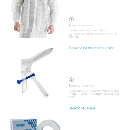
Товар в наличии:
халат нестерильный 140
см,спандонд белые плотность
25г/м2
Зеркала гинекологические
Товар в наличии:
зеркало гинекологическое о/р
стер. с центр.поворотным фикс.
раз. l
Лейкопластыри