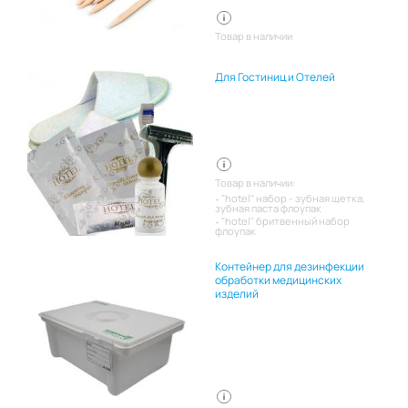
Товар в наличии
Для Гостиниц и Отелей
Товар в наличии:
"hotel" набор - зубная щетка,
зубная паста флоупак
"hotel" бритвенный набор
флоупак
Контейнер для дезинфекции
обработки медицинских
изделий