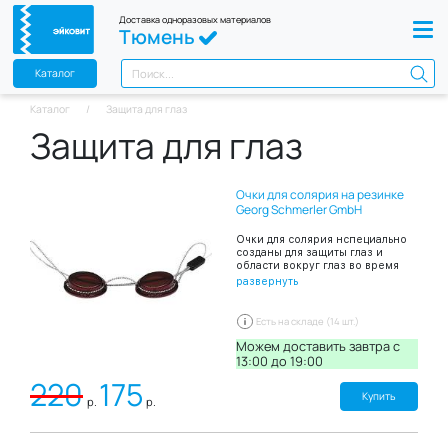
Доставка одноразовых материалов
Тюмень
Каталог
Каталог
Защита для глаз
Защита для глаз
Очки для солярия на резинке
Georg Schmerler GmbH
Очки для солярия нспециально
созданы для защиты глаз и
области вокруг глаз во время
загара в солярии.
развернуть
Необходимость использования
очков диктует тот факт, что
ультрафиолетовые лучи
Есть на складе (14 шт.)
проникают даже сквозь
закрытые веки, которые
Можем доставить завтра c
блокируют менее чем 25% этих
13:00 до 19:00
опасных воздействий. Что бы
220
175
избежать неприятных
последствий загара, но при этом
Купить
р.
р.
приобрести золотистый оттенок
кожи, были разработаны очки
для солярия на резинке Georg
Schmerler GmbH. Очки не