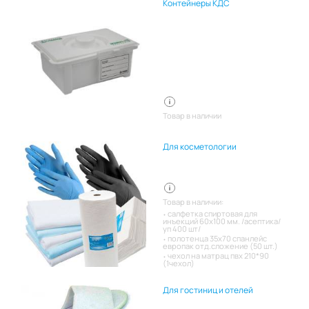
Контейнеры КДС
Товар в наличии
Для косметологии
Товар в наличии:
салфетка спиртовая для
инъекций 60х100 мм. /асептика/
уп 400 шт/
полотенца 35х70 спанлейс
европак отд.сложение (50 шт.)
чехол на матрац пвх 210*90
(1чехол)
Для гостиниц и отелей