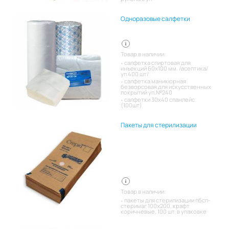
Одноразовые салфетки
Товар в наличии:
салфетка спиртовая для
инъекций 60х100 мм. /асептика/
уп 400 шт/
салфетка маникюрная
безворсовая для искусственных
покрытий уп.№240
салфетки 30х40 спанлейс
(100шт)
Пакеты для стерилизации
Товар в наличии:
пакеты для стерилизации пбсп-
стеримаг 100х200, крафт
коричневые, 100 шт. в упаковке