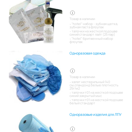
Товар в наличии:
"hotel" набор - зубная щетка,
зубная паста флоупак
тапочки на жесткой подошве
синий стандарт лайт (25 пар)
"hotel" бритвенный набор
флоупак
Одноразовая одежда
Товар в наличии:
халат нестерильный 140
см,спандонд белые плотность
25г/м2
тапочки т01 на жесткой подошве
синий закрытый мыс
тапочки т01 на жесткой подошве
белый стандарт
Одноразовые изделия для ЛПУ