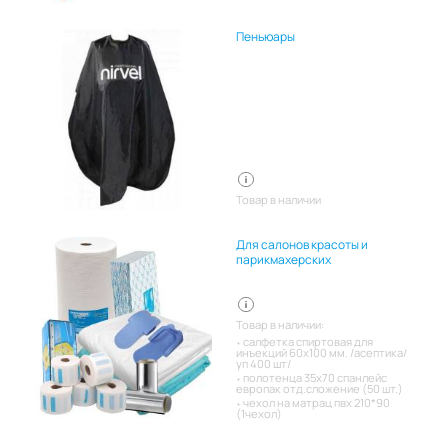
Пеньюары
Товар в наличии
Для салонов красоты и
парикмахерских
Товар в наличии:
салфетка спиртовая для
инъекций 60х100 мм. /асептика/
уп 400 шт/
полотенца 35х70 спанлейс
европак отд.сложение (50 шт.)
чехол на матрац пвх 210*90
(1чехол)