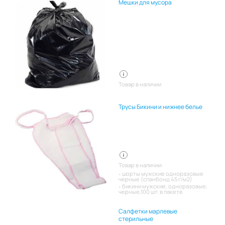
Мешки для мусора
Товар в наличии
Трусы Бикини и нижнее белье
Товар в наличии:
шорты мужские одноразовые
черные (спанбонд 45 г/м2)
бикини мужские, одноразовые,
черные,100 шт. в пакете
Салфетки марлевые
стерильные