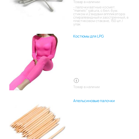
Товар в наличии:
палочки ватные космет.
"maneki" sakura, с бел. бум.
стиком и 2 видами аппликатора:
спиралевидный и заостренный, в
пластиковом стакане, 150 шт./
упак
Костюмы для LPG
Товар в наличии
Апельсиновые палочки