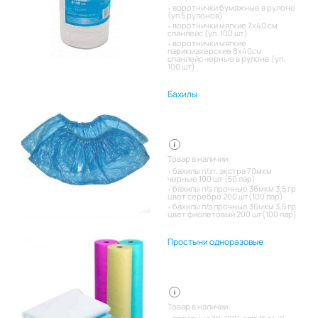
воротнички бумажные в рулоне
(уп 5 рулонов)
воротнички мягкие 7х40 см
спанлейс (уп. 100 шт)
воротнички мягкие
парикмахерские 8х40см
спанлейс черные в рулоне (уп.
100 шт)
Бахилы
Товар в наличии:
бахилы п/эт. экстра 70мкм
черные 100 шт (50 пар)
бахилы п/э прочные 36мкм 3,5 гр
цвет серебро 200 шт(100 пар)
бахилы п/э прочные 36мкм 3,5 гр
цвет фиолетовый 200 шт(100 пар)
Простыни одноразовые
Товар в наличии: