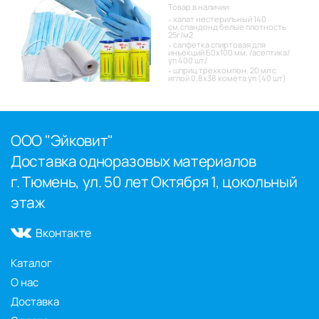
Товар в наличии:
халат нестерильный 140
см,спандонд белые плотность
25г/м2
салфетка спиртовая для
инъекций 60х100 мм. /асептика/
уп 400 шт/
шприц трехкомпон. 20 мл с
иглой 0,8х38 комета уп (40 шт)
ООО "Эйковит"
Доставка одноразовых материалов
г. Тюмень, ул. 50 лет Октября 1, цокольный
этаж
Вконтакте
Каталог
О нас
Доставка