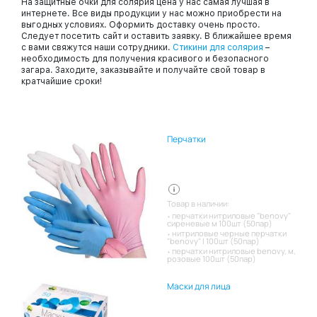
На защитные очки для солярия цена у нас самая лучшая в
интернете. Все виды продукции у нас можно приобрести на
выгодных условиях. Оформить доставку очень просто.
Следует посетить сайт и оставить заявку. В ближайшее время
с вами свяжутся наши сотрудники.
Стикини для солярия
–
необходимость для получения красивого и безопасного
загара. Заходите, заказывайте и получайте свой товар в
кратчайшие сроки!
Перчатки
Товар в наличии:
перчатки нитриловые "benovy"
сиреневые м 100шт (50пар)
нитриловые черные перчатки
"benovy" l 100шт (50пар)
перчатки нитриловые benovy, м,
розовые 100шт (50пар)
Маски для лица