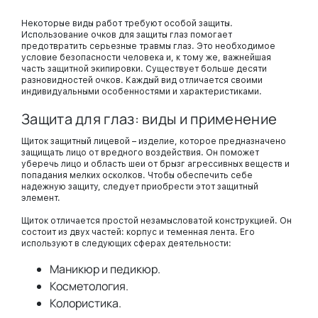
оставляют белой полоски на
переносице после сеанса
Некоторые виды работ требуют особой защиты.
загара, фиксируются на голове
Использование очков для защиты глаз помогает
за счет мягкой резинки,
комфортны в использовании.
предотвратить серьезные травмы глаз. Это необходимое
Размер резинки регулируется.
условие безопасности человека и, к тому же, важнейшая
часть защитной экипировки. Существует больше десяти
разновидностей очков. Каждый вид отличается своими
индивидуальными особенностями и характеристиками.
Защита для глаз: виды и применение
Щиток защитный лицевой – изделие, которое предназначено
защищать лицо от вредного воздействия. Он поможет
уберечь лицо и область шеи от брызг агрессивных веществ и
попадания мелких осколков. Чтобы обеспечить себе
надежную защиту, следует приобрести этот защитный
элемент.
Щиток отличается простой незамысловатой конструкцией. Он
состоит из двух частей: корпус и теменная лента. Его
используют в следующих сферах деятельности:
Маникюр и педикюр.
Косметология.
Колористика.