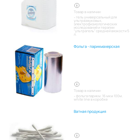
Товар в наличии:
гель универсальный для
ультразвуковых,
электрофизиологических
исследований и терапии
"ультрагель" средней вязкости 5
л.
Фольга - парикмахерская
Товар в наличии:
фольга парикм. 16 мкм 100м.
white line в коробке
Ватная продукция