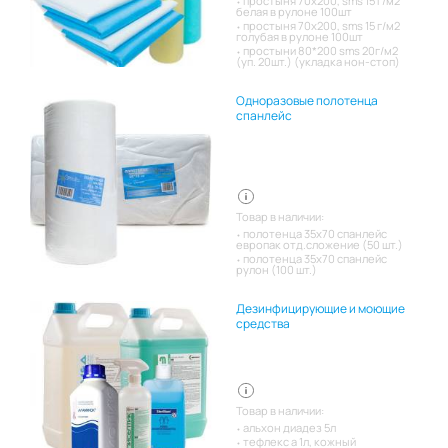
простыня 70х200, sms 15 г/м2
белая в рулоне 100шт
простыня 70х200, sms 15 г/м2
голубая в рулоне 100шт
простыни 80*200 sms 20г/м2
(уп. 20шт.) (укладка нон-стоп)
Одноразовые полотенца
спанлейс
Товар в наличии:
полотенца 35х70 спанлейс
европак отд.сложение (50 шт.)
полотенца 35х70 спанлейс
рулон (100 шт.)
Дезинфицирующие и моющие
средства
Товар в наличии:
альхон диадез 5л
тефлекс а 1л, кожный