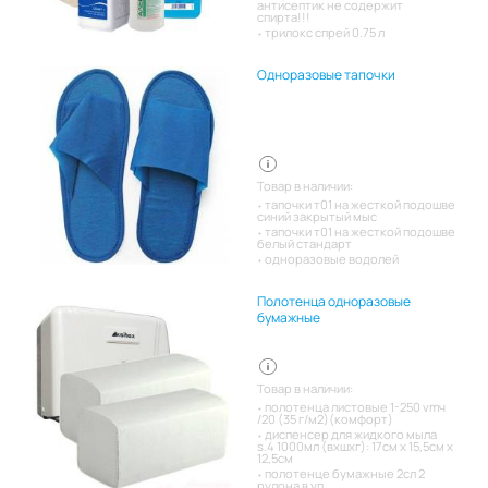
антисептик не содержит
спирта!!!
трилокс спрей 0.75 л
Одноразовые тапочки
Товар в наличии:
тапочки т01 на жесткой подошве
синий закрытый мыс
тапочки т01 на жесткой подошве
белый стандарт
одноразовые водолей
Полотенца одноразовые
бумажные
Товар в наличии:
полотенца листовые 1-250 vmч
/20 (35 г/м2)(комфорт)
диспенсер для жидкого мыла
s.4 1000мл (вхшхг): 17см x 15,5см x
12,5см
полотенце бумажные 2сл 2
рулона в уп