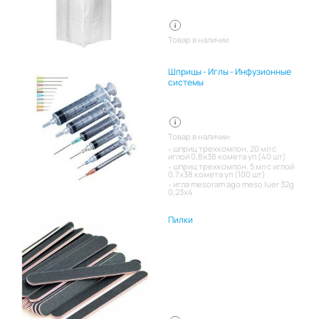
Товар в наличии
Шприцы - Иглы - Инфузионные
системы
Товар в наличии:
шприц трехкомпон. 20 мл с
иглой 0,8х38 комета уп (40 шт)
шприц трехкомпон. 5 мл с иглой
0,7х38 комета уп (100 шт)
игла mesoram ago meso luer 32g
0,23x4
Пилки