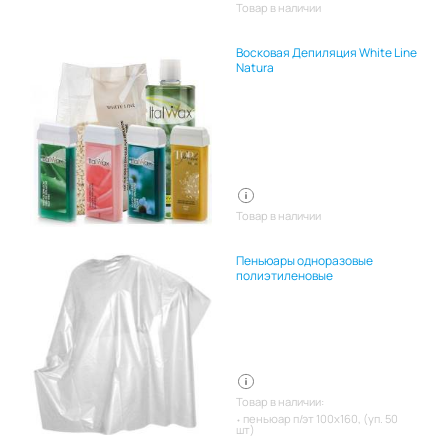
Товар в наличии
Восковая Депиляция White Line
Natura
Товар в наличии
Пеньюары одноразовые
полиэтиленовые
Товар в наличии:
пеньюар п/эт 100х160, (уп. 50
шт)