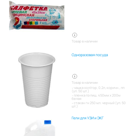
Товар в наличии
Одноразовая посуда
Товар в наличии:
чашка хол/гор, 0.2л, коричн., пп
(уп. 50 шт.)
пленка пэ пищ. 450мм х 200м
белая
стакан гн 250 мл. черный (уп. 50
шт.)
Гели для УЗИ и ЭКГ