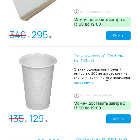
полотенца, обеспечивают
деликатный контакт с кожей, что
обеспечивает комфортность
Есть на складе (1 уп.)
проведения процедуры.
Используются для одноразового
Можем доставить завтра c
применения, обеспечивая
13:00 до 19:00
индивидуальный подход к
340
295
каждому клиенту или пациенту,
а также исключают риск
Купить
р.
р.
возможного инфекционного
заражения, что значительно
сокращает ваши расходы на
дезинфекцию и прачечные
Стакан хол/гор, 0.20л, белый
услуги. После использования
утилизируются в отходы
(уп. 100 шт.)
соответствующего класса.
Выпускаются в прозрачных
Стакан одноразовый белый
герметичных полиэтиленовых
емкостью 200мл изготовлен из
упаковках, индивидуально
экологически чистого полимера
укомплектованы друг на друга,
– полипропилена. Подходит для
развернуть
что упрощает использование и
офисных столовых,
хранение. В упаковке: 50 штук.
предприятий общественного
Размер: 35х70см. Цвет: белый.
питания, а также для
Есть на складе (40 уп)
организаций,
специализирующихся на
Можем доставить завтра c
торговле одноразовой посудой.
13:00 до 19:00
Цвет: белый В упаковке: 100
135
129
штук.
Купить
р.
р.
Простыня 80х200, SMS 15 г/м2