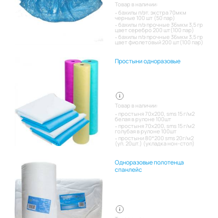
Товар в наличии:
бахилы п/эт. экстра 70мкм
черные 100 шт (50 пар)
бахилы п/э прочные 36мкм 3,5 гр
цвет серебро 200 шт(100 пар)
бахилы п/э прочные 36мкм 3,5 гр
цвет фиолетовый 200 шт(100 пар)
Простыни одноразовые
Товар в наличии:
простыня 70х200, sms 15 г/м2
белая в рулоне 100шт
простыня 70х200, sms 15 г/м2
голубая в рулоне 100шт
простыни 80*200 sms 20г/м2
(уп. 20шт.) (укладка нон-стоп)
Одноразовые полотенца
спанлейс