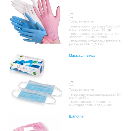
при использовании, не
причиняет дискомфорта и не
оставляет следов на коже.
Изделия имеют универсальный
размер и могут различаться
цветом и плотностью.
Товар в наличии:
Выпускаются в прозрачной
перчатки нитриловые "benovy"
упаковке из полиэтилена. В
сиреневые м 100шт (50пар)
упаковке: 100 штук. Цвет: белый.
нитриловые черные перчатки
"benovy" l 100шт (50пар)
перчатки нитриловые benovy, м,
розовые 100шт (50пар)
Маски для лица
Товар в наличии:
маска для лица одноразовая 3х-
слойная 50 шт
маска для лица, защитная
многоразовая на резинках
Шапочки