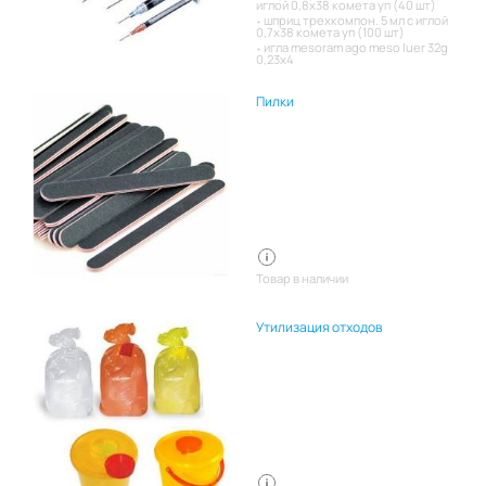
иглой 0,8х38 комета уп (40 шт)
шприц трехкомпон. 5 мл с иглой
0,7х38 комета уп (100 шт)
игла mesoram ago meso luer 32g
0,23x4
Пилки
Товар в наличии
Утилизация отходов