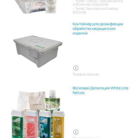
"hotel" набор - зубная щетка,
зубная паста флоупак
"hotel" бритвенный набор
флоупак
Контейнер для дезинфекции
обработки медицинских
изделий
Товар в наличии
Восковая Депиляция White Line
Natura