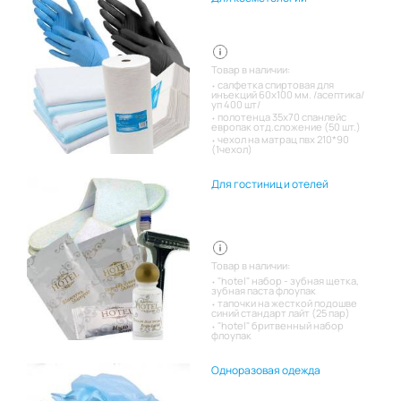
Товар в наличии:
салфетка спиртовая для
инъекций 60х100 мм. /асептика/
уп 400 шт/
полотенца 35х70 спанлейс
европак отд.сложение (50 шт.)
чехол на матрац пвх 210*90
(1чехол)
Для гостиниц и отелей
Товар в наличии:
"hotel" набор - зубная щетка,
зубная паста флоупак
тапочки на жесткой подошве
синий стандарт лайт (25 пар)
"hotel" бритвенный набор
флоупак
Одноразовая одежда