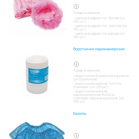
Товар в наличии:
шапочка шарлотта - белая (уп.
100 шт.)
шапочка шарлотта - желтая (уп.
100 шт.)
шапочка шарлотта черная (уп.
100 шт.)
Воротнички парикмахерские
Товар в наличии:
воротнички бумажные в рулоне
(уп 5 рулонов)
воротнички мягкие 7х40 см
спанлейс (уп. 100 шт)
воротнички мягкие
парикмахерские 8х40см
спанлейс черные в рулоне (уп.
100 шт)
Бахилы