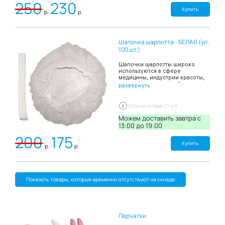
250
230
шоколада, газированных
напитков и молочных
Купить
р.
р.
коктейлей. Прочность
материала позволяет стакану не
размокать даже при длительном
контакте с жидкостью. Данная
Шапочка шарлотта - БЕЛАЯ (уп.
посуда безопасна в
использовании, при наполнении
100 шт.)
горячей жидкостью – не
обжигает руки, не вызывает
Шапочки шарлотты широко
дискомфорта. На краях
используются в сфере
бумажного стакана 400 мл
медицины, индустрии красоты,
размещена выступающая
на профессиональной кухне
развернуть
объёмная кайма, которая
кафе или ресторана, в
предупреждает случайное
производственных цехах.
выскальзывание ёмкости из рук.
Шапочки одноразового
Есть на складе (11 уп)
В упаковке: 50шт.
применения обеспечивают
индивидуальный подход к
Можем доставить завтра c
клиенту или пациенту,
13:00 до 19:00
гигиеничность во время
200
175
проведения манипуляций.
Производятся из нетоксичного
Купить
р.
р.
гипоаллергенного материала -
спанбонда. Несмотря на
достаточную плотность
материала, обеспечивающую
защиту волосистой части головы
Показать товары, которые временно отсутствуют на складе
от факторов внешней среды,
спнабонд обладает хорошей
воздухопроницаемостью.
Шапочка оснащена мягкой
фиксирующей резинкой,
которая плотно прилегает к
Перчатки
голове и обеспечивает удобство