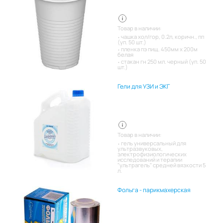
Товар в наличии:
чашка хол/гор, 0.2л, коричн., пп
(уп. 50 шт.)
пленка пэ пищ. 450мм х 200м
белая
стакан гн 250 мл. черный (уп. 50
шт.)
Гели для УЗИ и ЭКГ
Товар в наличии:
гель универсальный для
ультразвуковых,
электрофизиологических
исследований и терапии
"ультрагель" средней вязкости 5
л.
Фольга - парикмахерская