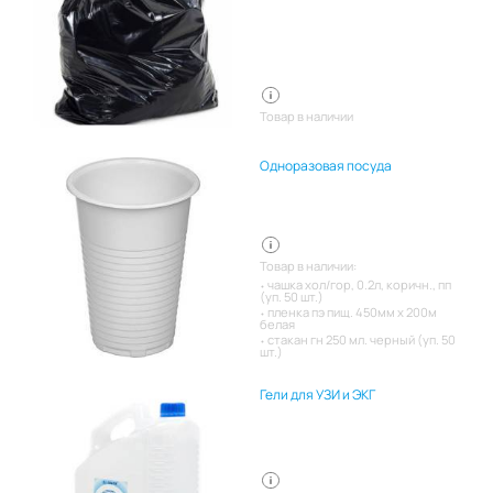
Товар в наличии
Одноразовая посуда
Товар в наличии:
чашка хол/гор, 0.2л, коричн., пп
(уп. 50 шт.)
пленка пэ пищ. 450мм х 200м
белая
стакан гн 250 мл. черный (уп. 50
шт.)
Гели для УЗИ и ЭКГ