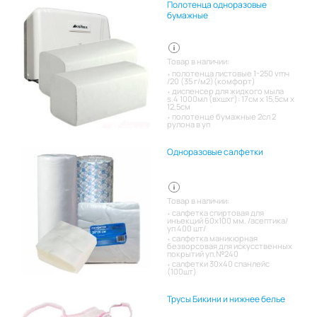
Полотенца одноразовые
бумажные
Товар в наличии:
полотенца листовые 1-250 vmч
/20 (35 г/м2)(комфорт)
диспенсер для жидкого мыла
s.4 1000мл (вхшхг): 17см x 15,5см x
12,5см
полотенце бумажные 2сл 2
рулона в уп
Одноразовые салфетки
Товар в наличии:
салфетка спиртовая для
инъекций 60х100 мм. /асептика/
уп 400 шт/
салфетка маникюрная
безворсовая для искусственных
покрытий уп.№240
салфетки 30х40 спанлейс
(100шт)
Трусы Бикини и нижнее белье