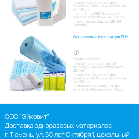
салфетка спиртовая для
инъекций 60х100 мм. /асептика/
уп 400 шт/
полотенца 35х70 спанлейс
европак отд.сложение (50 шт.)
чехол на матрац пвх 210*90
(1чехол)
Одноразовые изделия для ЛПУ
Товар в наличии:
халат нестерильный 140
см,спандонд белые плотность
25г/м2
салфетка спиртовая для
инъекций 60х100 мм. /асептика/
уп 400 шт/
шприц трехкомпон. 20 мл с
иглой 0,8х38 комета уп (40 шт)
ООО "Эйковит"
Доставка одноразовых материалов
г. Тюмень, ул. 50 лет Октября 1, цокольный