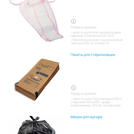
Товар в наличии:
шорты мужские одноразовые
черные (спанбонд 45 г/м2)
бикини мужские, одноразовые,
черные,100 шт. в пакете
Пакеты для стерилизации
Товар в наличии:
пакеты для стерилизации пбсп-
стеримаг 100х200, крафт
коричневые, 100 шт. в упаковке
Мешки для мусора