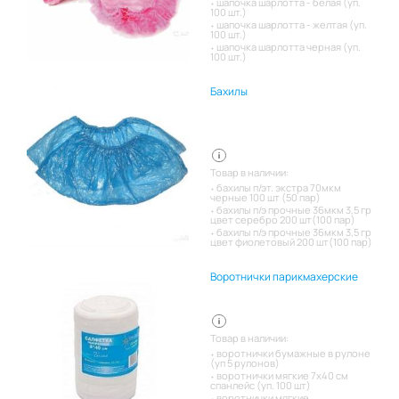
шапочка шарлотта - белая (уп.
100 шт.)
шапочка шарлотта - желтая (уп.
100 шт.)
шапочка шарлотта черная (уп.
100 шт.)
Бахилы
Товар в наличии:
бахилы п/эт. экстра 70мкм
черные 100 шт (50 пар)
бахилы п/э прочные 36мкм 3,5 гр
цвет серебро 200 шт(100 пар)
бахилы п/э прочные 36мкм 3,5 гр
цвет фиолетовый 200 шт(100 пар)
Воротнички парикмахерские
Товар в наличии:
воротнички бумажные в рулоне
(уп 5 рулонов)
воротнички мягкие 7х40 см
спанлейс (уп. 100 шт)
воротнички мягкие