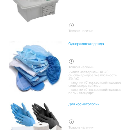
Товар в наличии
Одноразовая одежда
Товар в наличии:
халат нестерильный 140
см,спандонд белые плотность
25г/м2
тапочки т01 на жесткой подошве
синий закрытый мыс
тапочки т01 на жесткой подошве
белый стандарт
Для косметологии
Товар в наличии: