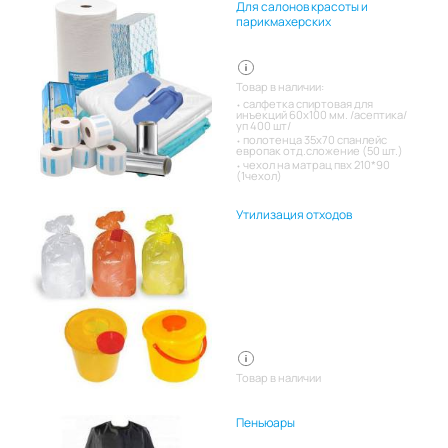
Для салонов красоты и
парикмахерских
Товар в наличии:
салфетка спиртовая для
инъекций 60х100 мм. /асептика/
уп 400 шт/
полотенца 35х70 спанлейс
европак отд.сложение (50 шт.)
чехол на матрац пвх 210*90
(1чехол)
Утилизация отходов
Товар в наличии
Пеньюары