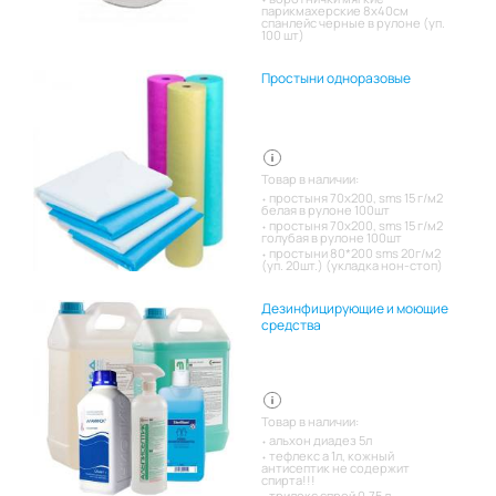
парикмахерские 8х40см
спанлейс черные в рулоне (уп.
100 шт)
Простыни одноразовые
Товар в наличии:
простыня 70х200, sms 15 г/м2
белая в рулоне 100шт
простыня 70х200, sms 15 г/м2
голубая в рулоне 100шт
простыни 80*200 sms 20г/м2
(уп. 20шт.) (укладка нон-стоп)
Дезинфицирующие и моющие
средства
Товар в наличии:
альхон диадез 5л
тефлекс а 1л, кожный
антисептик не содержит
спирта!!!
трилокс спрей 0.75 л