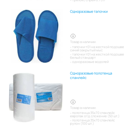
Одноразовые тапочки
Товар в наличии:
тапочки т01 на жесткой подошве
синий закрытый мыс
тапочки т01 на жесткой подошве
белый стандарт
одноразовые водолей
Одноразовые полотенца
спанлейс
Товар в наличии:
полотенца 35х70 спанлейс
европак отд.сложение (50 шт.)
полотенца 35х70 спанлейс
рулон (100 шт.)