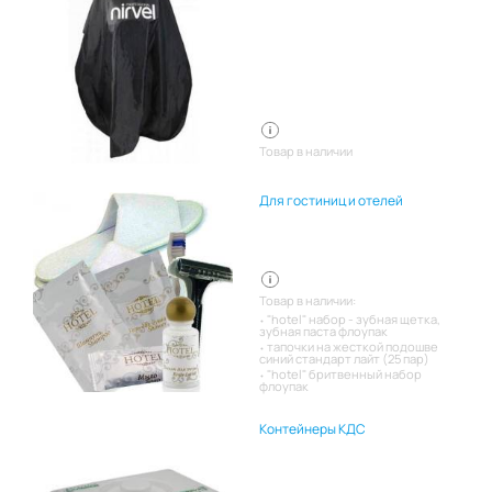
Товар в наличии
Для гостиниц и отелей
Товар в наличии:
"hotel" набор - зубная щетка,
зубная паста флоупак
тапочки на жесткой подошве
синий стандарт лайт (25 пар)
"hotel" бритвенный набор
флоупак
Контейнеры КДС