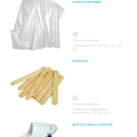
полиэтиленовые
Товар в наличии:
пеньюар п/эт 100х160, (уп. 50
шт)
Шпателя
Товар в наличии:
шпатель деревянный
стерильный. 100шт в уп
Для Гостиниц и Отелей