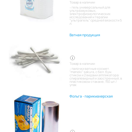
Товар в наличии:
гель универсальный для
ультразвуковых,
электрофизиологических
исследований и терапии
"ультрагель" средней вязкости 5
л.
Ватная продукция
Товар в наличии:
палочки ватные космет.
"maneki" sakura, с бел. бум.
стиком и 2 видами аппликатора:
спиралевидный и заостренный, в
пластиковом стакане, 150 шт./
упак
Фольга - парикмахерская