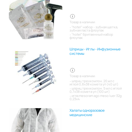
Товар в наличии:
"hotel" набор - зубная щетка,
зубная паста флоупак
"hotel" бритвенный набор
флоупак
Шприцы - Иглы - Инфузионные
системы
Товар в наличии:
шприц трехкомпон. 20 мл с
иглой 0,8х38 комета уп (40 шт)
шприц трехкомпон. 5 мл с иглой
0,7х38 комета уп (100 шт)
игла mesoram ago meso luer 32g
0,23x4
Халаты одноразовое
медицинские