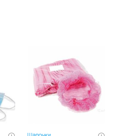
слизистой, что обеспечивает
комфортность проведения
процедуры. Применяются для
о
одноразового применения,
обеспечивая индивидуальный
лей.
подход к каждому клиенту или
ляет
пациенту, а также исключают
 при
риск возможного инфекционного
заражения, что значительно
сокращает ваши расходы на
 при
дезинфекцию и прачечные
стью
услуги. Являются неотъемлемым
ывает
расходным материалом в сфере
медицины и индустрии красоты.
После использования
утилизируются в отходы
соответствующего класса.
Выпускаются в прозрачных
рук.
герметичных полиэтиленовых
упаковках, индивидуально
укомплектованы друг на друга,
что упрощает использование и
хранение. Размер: 30х30 см. В
Шапочки