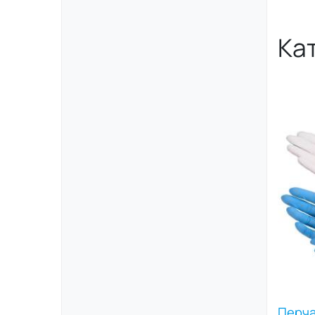
для 
подс
Ка
опер
крес
прос
пове
биол
косм
для 
пров
в фо
прим
белы
руло
разд
Перча