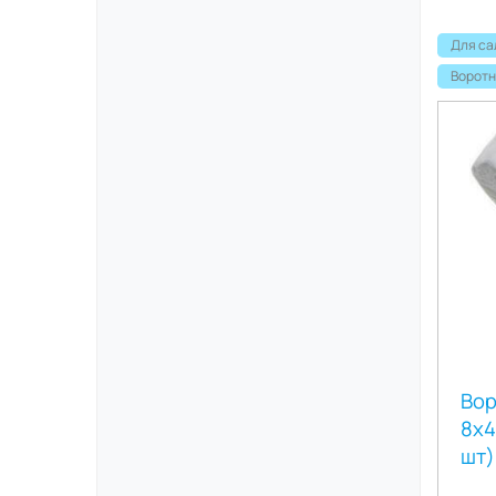
Для са
Воротн
Вор
8х4
шт)