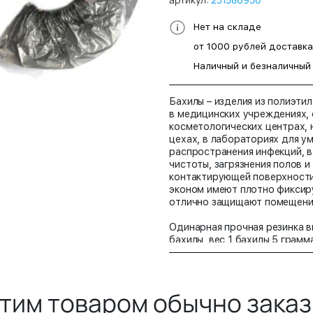
Нет на складе
от 1000 рублей доставк
Наличный и безналичный
Бахилы – изделия из полиэти
в медицинских учреждениях, 
косметологических центрах,
цехах, в лабораториях для у
распространения инфекций, в
чистоты, загрязнения полов и
контактирующей поверхности
эконом имеют плотно фиксир
отлично защищают помещение 
Одинарная прочная резинка в
бахилы, вес 1 бахилы 5 грамм
мкм
Размер бахилы: 400 мм х 140
Упаковка 100 пар
Цвет серебро
этим товаром обычно зака