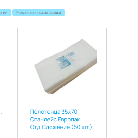
огии
Рождественнские скидки
,
Полотенца 35х70
Спанлейс Европак
Отд.Сложение (50 шт.)