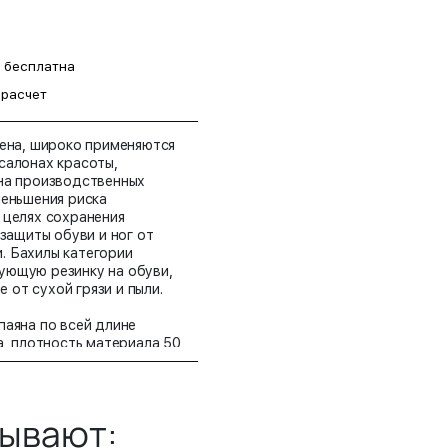
а бесплатна
 расчет
лена, широко применяются
салонах красоты,
 на производственных
меньшения риска
 целях сохранения
 защиты обуви и ног от
. Бахилы категории
ующую резинку на обуви,
от сухой грязи и пыли.
паяна по всей длине
а, плотность материала 50
 мм;
зывают: