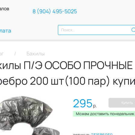
алов
8 (904) 495-5025
лата
ог
Бахилы
хилы П/Э ОСОБО ПРОЧНЫЕ 5
ребро 200 шт(100 пар) куп
295
Купить
р.
Можем доставить понедельник c
артикул:
231586950