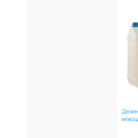
Дези
моющи