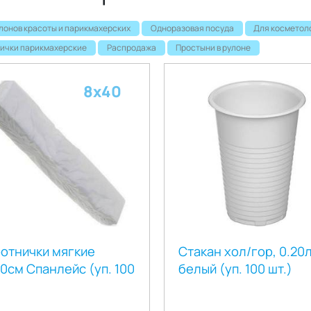
лонов красоты и парикмахерских
Одноразовая посуда
Для косметол
ички парикмахерские
Распродажа
Простыни в рулоне
8х40
отнички мягкие
Стакан хол/гор, 0.20л
0см Спанлейс (уп. 100
белый (уп. 100 шт.)