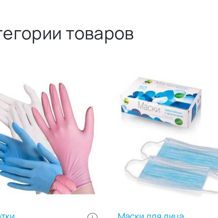
пикники. Стакан бумажный
каждого клиента в качестве
емкостью в 300 мл
тилочного материала на
тегории товаров
предназначен для подачи
ационные столы, кушетки,
горячего чая, кофе, горячег
ла, столики. Предназначены
шоколада, газированных
тыни для защиты
напитков и молочных коктей
рхностей от попадания
Прочность материала позво
огических жидкостей,
стакану не размокать даже
етических средств, а также
длительном контакте с
гигиеничного и комфортного
жидкостью. Данная посуда
едения процедур. Упаковка
безопасна в использовании,
рме рулона удобна в
наполнении горячей жидко
енении и хранении. Цвет:
– не обжигает руки, не выз
й. Размер: 80х200 см. В
дискомфорта. На краях
не: 100 простыней.
бумажного стакана 400 мл
елены перфорацией.
размещена выступающая
объёмная кайма, которая
предупреждает случайное
выскальзывание ёмкости из 
В упаковке: 50шт.
тки
Маски для лица