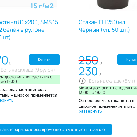
15 г/м2
стыня 80х200, SMS 15
Стакан ГН 250 мл.
2 белая в рулоне
Черный (уп. 50 шт.)
0шт)
70
250
Купить
Купит
р.
р.
230
Есть на складе (9 рулон)
р.
м доставить понедельник c
Есть на складе (6 уп)
 до 19:00
Можем доставить понедельник
разовая медицинская
13:00 до 19:00
тынь – широко применяется
ернуть
Одноразовые стаканы нашл
ере медицины и индустрии
широкое применение в мес
оты. Изготавливается из
развернуть
общественного питания, ко
кокачественного нетканого
шопов, киосков с уличной е
риала: трехслойного SMS (S
офисных столовых а также 
анбонд, M - мелтблаун, S -
зать товары, которые временно отсутствуют на складе
проведении праздников в
бонд). Простыни
домашних условиях, выездо
льзуются индивидуально