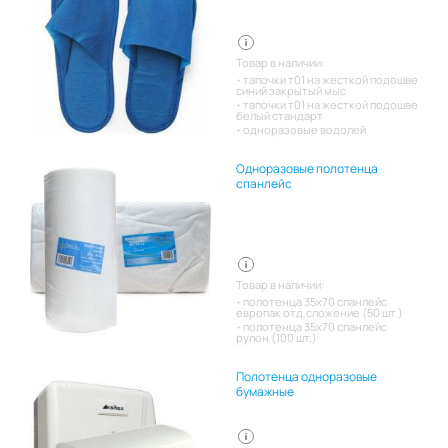
Товар в наличии:
тапочки т01 на жесткой подошве
синий закрытый мыс
тапочки т01 на жесткой подошве
белый стандарт
одноразовые водолей
Одноразовые полотенца
спанлейс
Товар в наличии:
полотенца 35х70 спанлейс
европак отд.сложение (50 шт.)
полотенца 35х70 спанлейс
рулон (100 шт.)
Полотенца одноразовые
бумажные