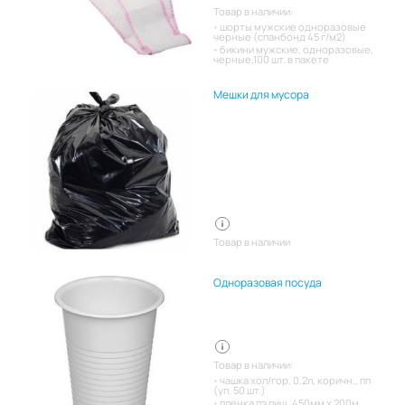
Товар в наличии:
шорты мужские одноразовые
черные (спанбонд 45 г/м2)
бикини мужские, одноразовые,
черные,100 шт. в пакете
Мешки для мусора
Товар в наличии
Одноразовая посуда
Товар в наличии:
чашка хол/гор, 0.2л, коричн., пп
(уп. 50 шт.)
пленка пэ пищ. 450мм х 200м