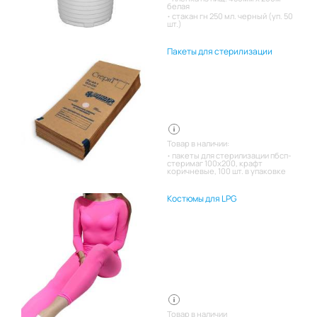
белая
стакан гн 250 мл. черный (уп. 50
шт.)
Пакеты для стерилизации
Товар в наличии:
пакеты для стерилизации пбсп-
стеримаг 100х200, крафт
коричневые, 100 шт. в упаковке
Костюмы для LPG
Товар в наличии