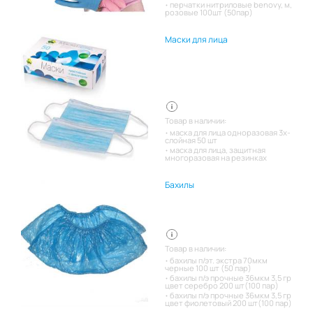
перчатки нитриловые benovy, м,
розовые 100шт (50пар)
Маски для лица
Товар в наличии:
маска для лица одноразовая 3х-
слойная 50 шт
маска для лица, защитная
многоразовая на резинках
Бахилы
Товар в наличии:
бахилы п/эт. экстра 70мкм
черные 100 шт (50 пар)
бахилы п/э прочные 36мкм 3,5 гр
цвет серебро 200 шт(100 пар)
бахилы п/э прочные 36мкм 3,5 гр
цвет фиолетовый 200 шт(100 пар)