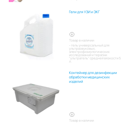
Гели для УЗИ и ЭКГ
Товар в наличии:
гель универсальный для
ультразвуковых,
электрофизиологических
исследований и терапии
"ультрагель" средней вязкости 5
л.
Контейнер для дезинфекции
обработки медицинских
изделий
Товар в наличии