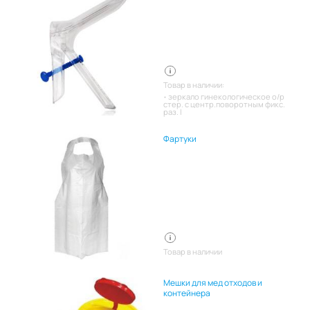
Товар в наличии:
зеркало гинекологическое о/р
стер. с центр.поворотным фикс.
раз. l
Фартуки
Товар в наличии
Мешки для мед отходов и
контейнера