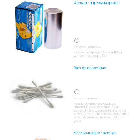
Фольга - парикмахерская
Товар в наличии:
фольга парикм. 16 мкм 100м.
white line в коробке
Ватная продукция
Товар в наличии:
палочки ватные космет.
"maneki" sakura, с бел. бум.
стиком и 2 видами аппликатора:
спиралевидный и заостренный, в
пластиковом стакане, 150 шт./
упак
Апельсиновые палочки