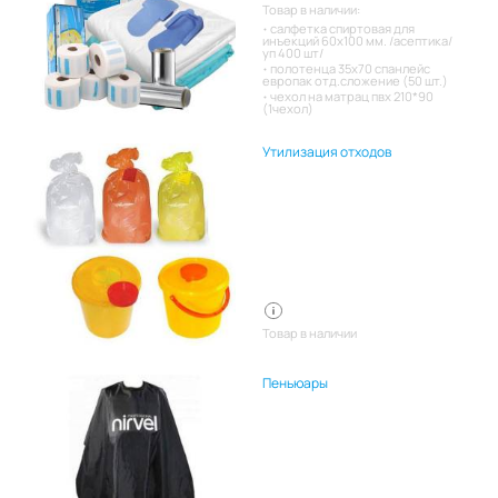
Товар в наличии:
салфетка спиртовая для
инъекций 60х100 мм. /асептика/
уп 400 шт/
полотенца 35х70 спанлейс
европак отд.сложение (50 шт.)
чехол на матрац пвх 210*90
(1чехол)
Утилизация отходов
Товар в наличии
Пеньюары