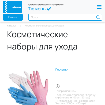
Доставка одноразовых материалов
Тюмень
Каталог
Каталог
Косметические наборы для ухода
Косметические
наборы для ухода
Перчатки
Товар в наличии:
перчатки нитриловые "benovy"
сиреневые м 100шт (50пар)
нитриловые черные перчатки
"benovy" l 100шт (50пар)