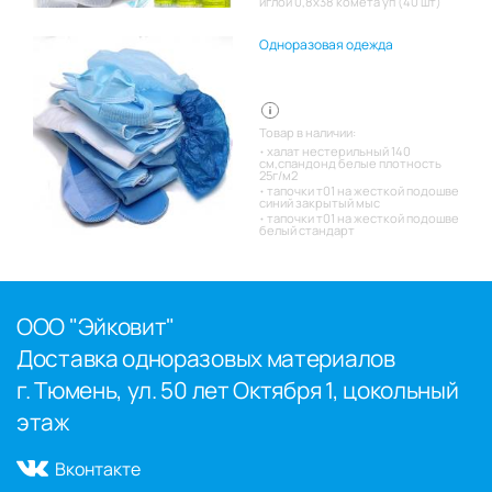
иглой 0,8х38 комета уп (40 шт)
Одноразовая одежда
Товар в наличии:
халат нестерильный 140
см,спандонд белые плотность
25г/м2
тапочки т01 на жесткой подошве
синий закрытый мыс
тапочки т01 на жесткой подошве
белый стандарт
ООО "Эйковит"
Доставка одноразовых материалов
г. Тюмень, ул. 50 лет Октября 1, цокольный
этаж
Вконтакте