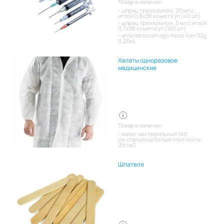
Товар в наличии:
шприц трехкомпон. 20 мл с
иглой 0,8х38 комета уп (40 шт)
шприц трехкомпон. 5 мл с иглой
0,7х38 комета уп (100 шт)
игла mesoram ago meso luer 32g
0,23x4
Халаты одноразовое
медицинские
Товар в наличии:
халат нестерильный 140
см,спандонд белые плотность
25г/м2
Шпателя