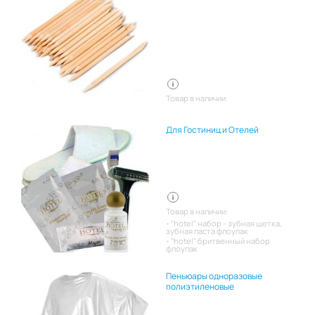
Товар в наличии
Для Гостиниц и Отелей
Товар в наличии:
"hotel" набор - зубная щетка,
зубная паста флоупак
"hotel" бритвенный набор
флоупак
Пеньюары одноразовые
полиэтиленовые