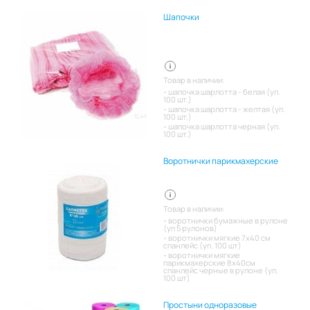
Шапочки
Товар в наличии:
шапочка шарлотта - белая (уп.
100 шт.)
шапочка шарлотта - желтая (уп.
100 шт.)
шапочка шарлотта черная (уп.
100 шт.)
Воротнички парикмахерские
Товар в наличии:
воротнички бумажные в рулоне
(уп 5 рулонов)
воротнички мягкие 7х40 см
спанлейс (уп. 100 шт)
воротнички мягкие
парикмахерские 8х40см
спанлейс черные в рулоне (уп.
100 шт)
Простыни одноразовые