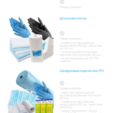
Товар в наличии
Для косметологии
Товар в наличии:
салфетка спиртовая для
инъекций 60х100 мм. /асептика/
уп 400 шт/
полотенца 35х70 спанлейс
европак отд.сложение (50 шт.)
чехол на матрац пвх 210*90
(1чехол)
Одноразовые изделия для ЛПУ
Товар в наличии:
халат нестерильный 140
см,спандонд белые плотность
25г/м2
салфетка спиртовая для
инъекций 60х100 мм. /асептика/
уп 400 шт/
шприц трехкомпон. 20 мл с