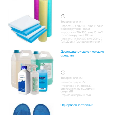
Товар в наличии:
простыня 70х200, sms 15 г/м2
белая в рулоне 100шт
простыня 70х200, sms 15 г/м2
голубая в рулоне 100шт
простыни 80*200 sms 20г/м2
(уп. 20шт.) (укладка нон-стоп)
Дезинфицирующие и моющие
средства
Товар в наличии:
альхон диадез 5л
тефлекс а 1л, кожный
антисептик не содержит
спирта!!!
трилокс спрей 0.75 л
Одноразовые тапочки