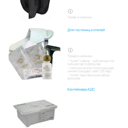
Товар в наличии
Для гостиниц и отелей
Товар в наличии:
"hotel" набор - зубная щетка,
зубная паста флоупак
тапочки на жесткой подошве
синий стандарт лайт (25 пар)
"hotel" бритвенный набор
флоупак
Контейнеры КДС