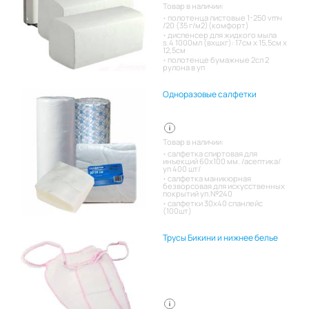
Товар в наличии:
полотенца листовые 1-250 vmч
/20 (35 г/м2)(комфорт)
диспенсер для жидкого мыла
s.4 1000мл (вхшхг): 17см x 15,5см x
12,5см
полотенце бумажные 2сл 2
рулона в уп
Одноразовые салфетки
Товар в наличии:
салфетка спиртовая для
инъекций 60х100 мм. /асептика/
уп 400 шт/
салфетка маникюрная
безворсовая для искусственных
покрытий уп.№240
салфетки 30х40 спанлейс
(100шт)
Трусы Бикини и нижнее белье