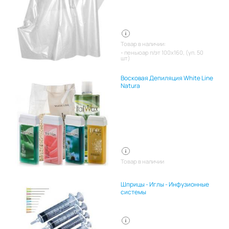
Товар в наличии:
пеньюар п/эт 100х160, (уп. 50
шт)
Восковая Депиляция White Line
Natura
Товар в наличии
Шприцы - Иглы - Инфузионные
системы