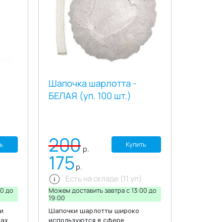
штук.
нту,
а
ия
Шапочка шарлотта -
БЕЛАЯ (уп. 100 шт.)
ых
уга,
е и
200
ь
Купить
ук.
р.
175
ый.
р.
Есть на складе (11 уп)
00 до
Можем доставить завтра c 13:00 до
19:00
и
Шапочки шарлотты широко
тах
используются в сфере