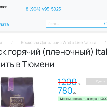
алов
8 (904) 495-5025
лата
ог
Восковая Депиляция White Line Natura
к горячий (пленочный) Ita
пить в Тюмени
1200
Купить
р.
780
р.
Можем доставить завтра c 13:00