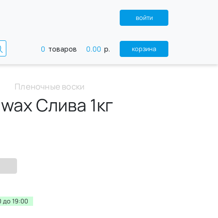
войти
0
0.00
корзина
товаров
р.
Пленочные воски
lwax Слива 1кг
 до 19:00