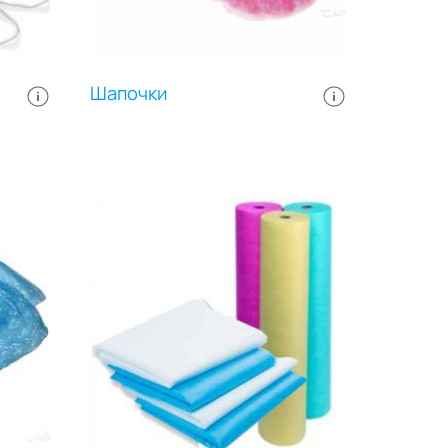
рук.
использовании, не причиняет
дискомфорта и не оставляет
следов на коже. Изделия имеют
универсальный размер и могут
различаться цветом и
Шапочки
плотностью. Выпускаются в
прозрачной упаковке из
полиэтилена. В упаковке: 100
штук. Цвет: белый.