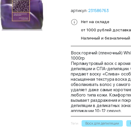
артикул:
231586763
Нет на складе
от 1000 рублей доставк
Наличный и безналичный
Воск горячий (пленочный) Whit
1000гр
Перламутровый воск с арома
депиляции и СПА-депиляции.
придают воску «Слива» особу
насыщенная текстура воска д
обволакивать волос у самого
удаляет даже самые коротки
любого типа кожи. Комфортен
вызывает раздражения и покр
депиляции в деликатных зона
аппликации 10-12 секунд.
Воск для депиляции
Теги: