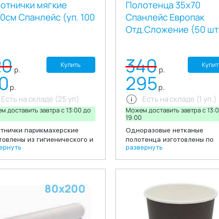
отнички мягкие
Полотенца 35х70
0см Спанлейс (уп. 100
Спанлейс Европак
Отд.Сложение (50 шт
20
340
Купить
Купит
р.
р.
10
295
р.
р.
Есть на складе (25 уп)
Есть на складе (1 уп.)
м доставить завтра c 13:00 до
Можем доставить завтра c 13:
0
19:00
тнички парикмахерские
Одноразовые нетканые
товлены из гигиенического и
полотенца изготовлены по
ернуть
развернуть
аллергенного материала
технологии спанлейс. по
лейс, Воротнички шириной
структуре, безворсовые
длиной 40 сантиметров
полотенца, обеспечивают
ены в пачку по 100 штук.
деликатный контакт с кожей
80х200
одаря таким свойствам
обеспечивает комфортност
риала Спанлейса как
проведения процедуры.
ость и высокая
Используются для однораз
ываемость воротнички
применения, обеспечивая