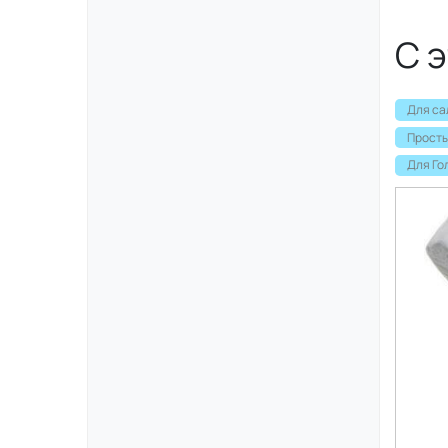
С 
Для са
Просты
Для Го