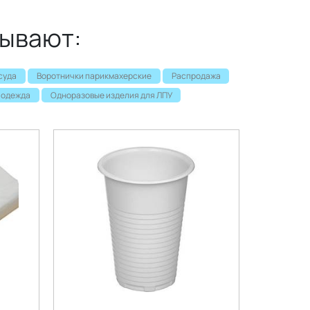
зывают:
суда
Воротнички парикмахерские
Распродажа
 одежда
Одноразовые изделия для ЛПУ