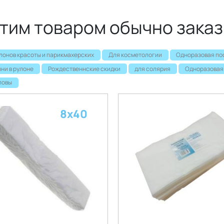
этим товаром обычно зака
лонов красоты и парикмахерских
Для косметологии
Одноразовая по
ни в рулоне
Рождественнские скидки
для солярия
Одноразовая
ловы
8х40