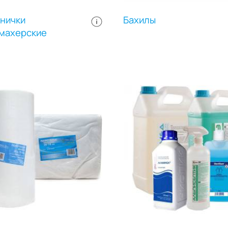
нички
Бахилы
махерские