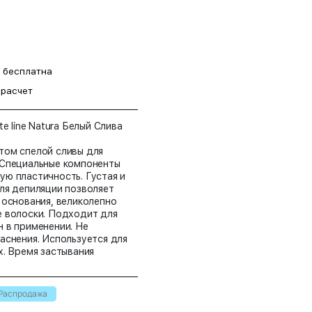
а бесплатна
 расчет
e line Natura Белый Слива
том спелой сливы для
 Специальные компоненты
ю пластичность. Густая и
ля депиляции позволяет
 основания, великолепно
е волоски. Подходит для
 в применении. Не
аснения. Используется для
х. Время застывания
Распродажа