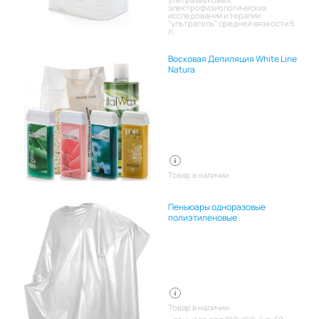
электрофизиологических
исследований и терапии
"ультрагель" средней вязкости 5
л.
Восковая Депиляция White Line
Natura
Товар в наличии
Пеньюары одноразовые
полиэтиленовые
Товар в наличии: