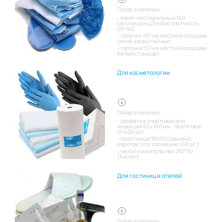
Товар в наличии:
халат нестерильный 140
см,спандонд белые плотность
25г/м2
тапочки т01 на жесткой подошве
синий закрытый мыс
тапочки т01 на жесткой подошве
белый стандарт
Для косметологии
Товар в наличии:
салфетка спиртовая для
инъекций 60х100 мм. /асептика/
уп 400 шт/
полотенца 35х70 спанлейс
европак отд.сложение (50 шт.)
чехол на матрац пвх 210*90
(1чехол)
Для гостиниц и отелей
Товар в наличии: