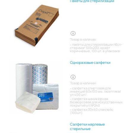
Пакеты для стерилизации
Товар в наличии:
пакеты для стерилизации пбсп-
стеримаг 100х200, крафт
коричневые, 100 шт. в упаковке
Одноразовые салфетки
Товар в наличии:
салфетка спиртовая для
инъекций 60х100 мм. /асептика/
уп 400 шт/
салфетка маникюрная
безворсовая для искусственных
покрытий уп.№240
салфетки 30х40 спанлейс
(100шт)
Салфетки марлевые
стерильные