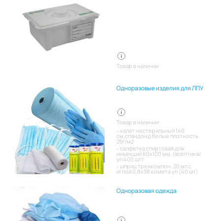
Товар в наличии
Одноразовые изделия для ЛПУ
Товар в наличии:
халат нестерильный 140
см,спандонд белые плотность
25г/м2
салфетка спиртовая для
инъекций 60х100 мм. /асептика/
уп 400 шт/
шприц трехкомпон. 20 мл с
иглой 0,8х38 комета уп (40 шт)
Одноразовая одежда