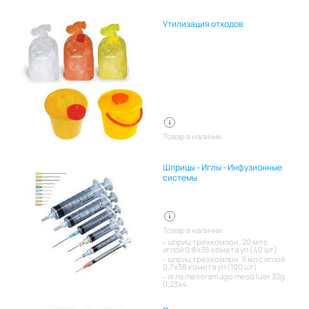
Утилизация отходов
Товар в наличии
Шприцы - Иглы - Инфузионные
системы
Товар в наличии:
шприц трехкомпон. 20 мл с
иглой 0,8х38 комета уп (40 шт)
шприц трехкомпон. 5 мл с иглой
0,7х38 комета уп (100 шт)
игла mesoram ago meso luer 32g
0,23x4