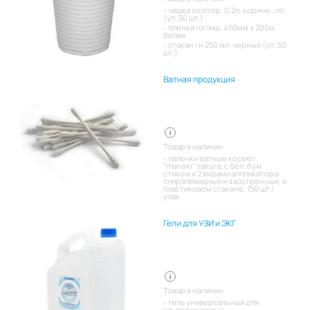
чашка хол/гор, 0.2л, коричн., пп
(уп. 50 шт.)
пленка пэ пищ. 450мм х 200м
белая
стакан гн 250 мл. черный (уп. 50
шт.)
Ватная продукция
Товар в наличии:
палочки ватные космет.
"maneki" sakura, с бел. бум.
стиком и 2 видами аппликатора:
спиралевидный и заостренный, в
пластиковом стакане, 150 шт./
упак
Гели для УЗИ и ЭКГ
Товар в наличии:
гель универсальный для
ультразвуковых,