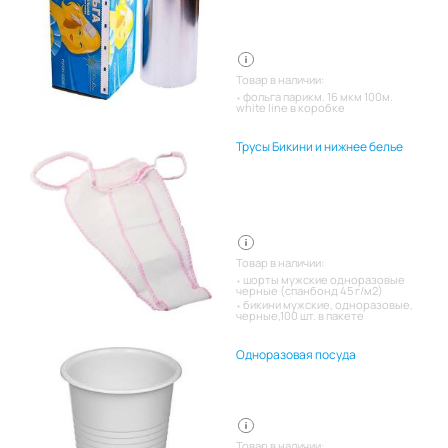
Товар в наличии:
фольга парикм. 16 мкм 100м.
white line в коробке
Трусы Бикини и нижнее белье
Товар в наличии:
шорты мужские одноразовые
черные (спанбонд 45 г/м2)
бикини мужские, одноразовые,
черные,100 шт. в пакете
Одноразовая посуда
Товар в наличии: