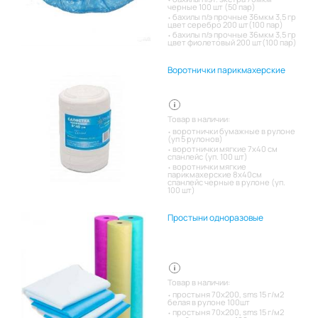
черные 100 шт (50 пар)
бахилы п/э прочные 36мкм 3,5 гр
цвет серебро 200 шт(100 пар)
бахилы п/э прочные 36мкм 3,5 гр
цвет фиолетовый 200 шт(100 пар)
Воротнички парикмахерские
Товар в наличии:
воротнички бумажные в рулоне
(уп 5 рулонов)
воротнички мягкие 7х40 см
спанлейс (уп. 100 шт)
воротнички мягкие
парикмахерские 8х40см
спанлейс черные в рулоне (уп.
100 шт)
Простыни одноразовые
Товар в наличии:
простыня 70х200, sms 15 г/м2
белая в рулоне 100шт
простыня 70х200, sms 15 г/м2