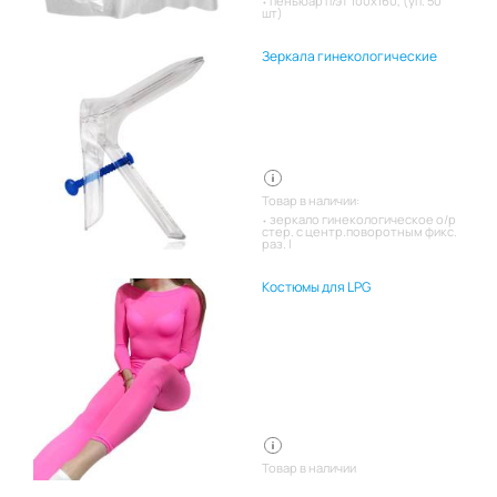
пеньюар п/эт 100х160, (уп. 50
шт)
Зеркала гинекологические
Товар в наличии:
зеркало гинекологическое о/р
стер. с центр.поворотным фикс.
раз. l
Костюмы для LPG
Товар в наличии