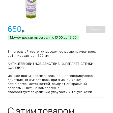
650
Купить
р.
Можем доставить сегодня c 13:00 до 19:00
Виноградной косточки массажное масло натуральное,
рафинированное., 500 мл
АНТИЦЕЛЛЮЛИТНОЕ ДЕЙСТВИЕ. УКРЕПЛЯЕТ СТЕНКИ
СОСУДОВ
мощное противовоспалительное и регенерирующее
действие, стягивает поры при жирной коже;
легко поглощается кожей, придает ей красивый
здоровый цвет, не комедогенно;
способствует сохранению упругости и тонуса кожи
груди;
эффективно в борьбе с целлюлитом и растяжками;
укрепляет и делает эластичными стенки кровеносных и
С этим товаром
лимфатических сосудов, потенцируя кровообращение,
благодаря процианидам – сильнейшим антиоксидантам,