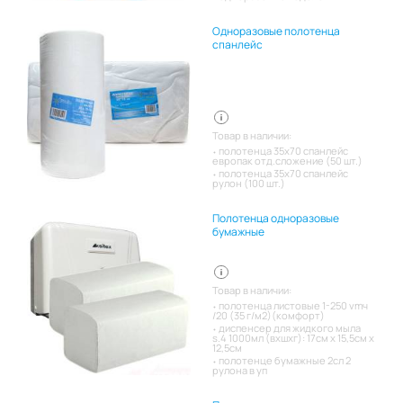
Одноразовые полотенца
спанлейс
Товар в наличии:
полотенца 35х70 спанлейс
европак отд.сложение (50 шт.)
полотенца 35х70 спанлейс
рулон (100 шт.)
Полотенца одноразовые
бумажные
Товар в наличии:
полотенца листовые 1-250 vmч
/20 (35 г/м2)(комфорт)
диспенсер для жидкого мыла
s.4 1000мл (вхшхг): 17см x 15,5см x
12,5см
полотенце бумажные 2сл 2
рулона в уп