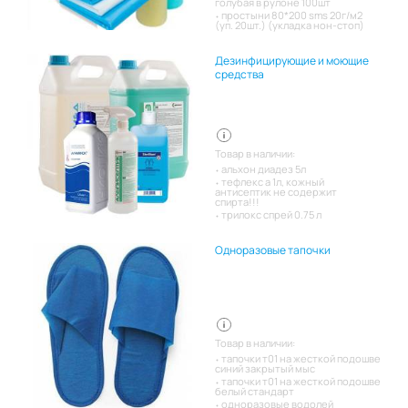
голубая в рулоне 100шт
простыни 80*200 sms 20г/м2
(уп. 20шт.) (укладка нон-стоп)
Дезинфицирующие и моющие
средства
Товар в наличии:
альхон диадез 5л
тефлекс а 1л, кожный
антисептик не содержит
спирта!!!
трилокс спрей 0.75 л
Одноразовые тапочки
Товар в наличии:
тапочки т01 на жесткой подошве
синий закрытый мыс
тапочки т01 на жесткой подошве
белый стандарт
одноразовые водолей