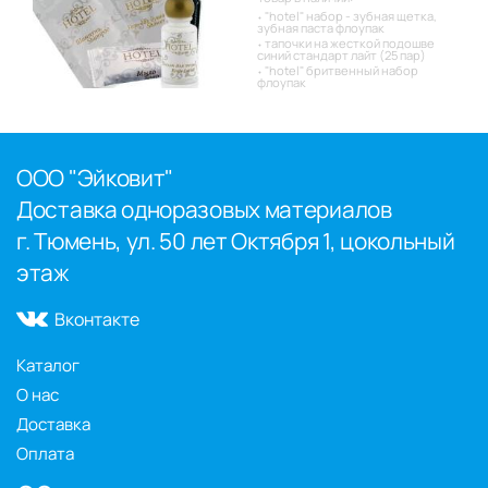
"hotel" набор - зубная щетка,
зубная паста флоупак
тапочки на жесткой подошве
синий стандарт лайт (25 пар)
"hotel" бритвенный набор
флоупак
ООО "Эйковит"
Доставка одноразовых материалов
г. Тюмень, ул. 50 лет Октября 1, цокольный
этаж
Вконтакте
Каталог
О нас
Доставка
Оплата