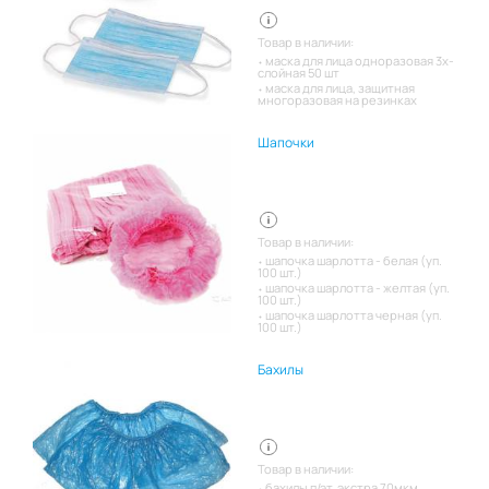
Товар в наличии:
маска для лица одноразовая 3х-
слойная 50 шт
маска для лица, защитная
многоразовая на резинках
Шапочки
Товар в наличии:
шапочка шарлотта - белая (уп.
100 шт.)
шапочка шарлотта - желтая (уп.
100 шт.)
шапочка шарлотта черная (уп.
100 шт.)
Бахилы
Товар в наличии:
бахилы п/эт. экстра 70мкм