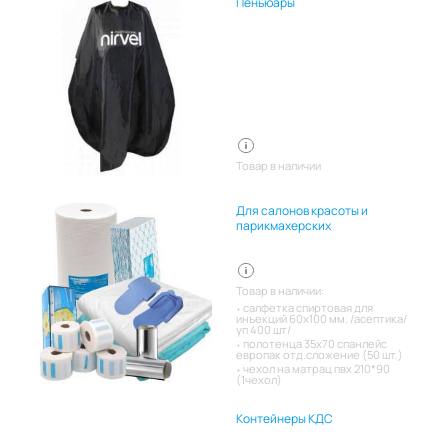
Пеньюары
Товар в наличии
Для салонов красоты и
парикмахерских
Товар в наличии:
салфетка спиртовая для
инъекций 60х100 мм. /асептика/
уп 400 шт/
полотенца 35х70 спанлейс
европак отд.сложение (50 шт.)
чехол на матрац пвх 210*90
(1чехол)
Контейнеры КДС