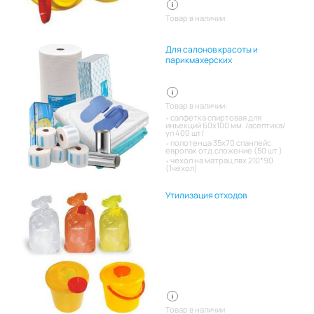
Товар в наличии
Для салонов красоты и
парикмахерских
Товар в наличии:
салфетка спиртовая для
инъекций 60х100 мм. /асептика/
уп 400 шт/
полотенца 35х70 спанлейс
европак отд.сложение (50 шт.)
чехол на матрац пвх 210*90
(1чехол)
Утилизация отходов
Товар в наличии