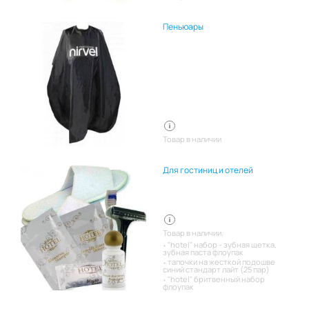
Пеньюары
Товар в наличии
Для гостиниц и отелей
Товар в наличии:
"hotel" набор - зубная щетка,
зубная паста флоупак
тапочки на жесткой подошве
синий стандарт лайт (25 пар)
"hotel" бритвенный набор
флоупак