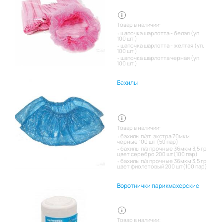
Товар в наличии:
шапочка шарлотта - белая (уп.
100 шт.)
шапочка шарлотта - желтая (уп.
100 шт.)
шапочка шарлотта черная (уп.
100 шт.)
Бахилы
Товар в наличии:
бахилы п/эт. экстра 70мкм
черные 100 шт (50 пар)
бахилы п/э прочные 36мкм 3,5 гр
цвет серебро 200 шт(100 пар)
бахилы п/э прочные 36мкм 3,5 гр
цвет фиолетовый 200 шт(100 пар)
Воротнички парикмахерские
Товар в наличии: