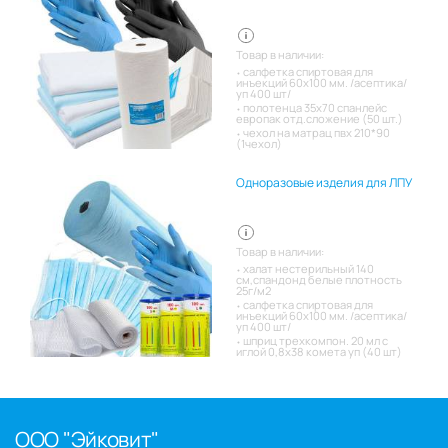
Товар в наличии:
салфетка спиртовая для
инъекций 60х100 мм. /асептика/
уп 400 шт/
полотенца 35х70 спанлейс
европак отд.сложение (50 шт.)
чехол на матрац пвх 210*90
(1чехол)
Одноразовые изделия для ЛПУ
Товар в наличии:
халат нестерильный 140
см,спандонд белые плотность
25г/м2
салфетка спиртовая для
инъекций 60х100 мм. /асептика/
уп 400 шт/
шприц трехкомпон. 20 мл с
иглой 0,8х38 комета уп (40 шт)
ООО "Эйковит"