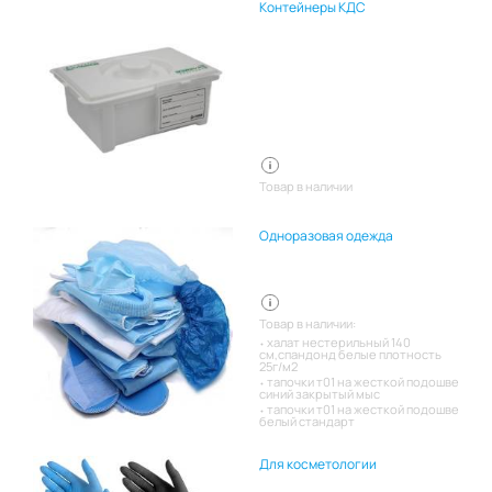
Контейнеры КДС
Товар в наличии
Одноразовая одежда
Товар в наличии:
халат нестерильный 140
см,спандонд белые плотность
25г/м2
тапочки т01 на жесткой подошве
синий закрытый мыс
тапочки т01 на жесткой подошве
белый стандарт
Для косметологии