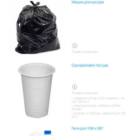
Мешки для мусора
Товар в наличии
Одноразовая посуда
Товар в наличии:
чашка хол/гор, 0.2л, коричн., пп
(уп. 50 шт.)
пленка пэ пищ. 450мм х 200м
белая
стакан гн 250 мл. черный (уп. 50
шт.)
Гели для УЗИ и ЭКГ