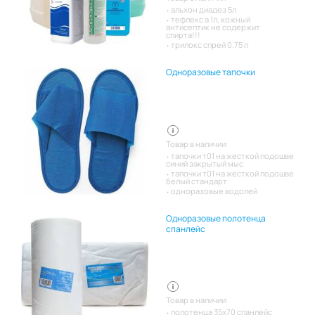
альхон диадез 5л
тефлекс а 1л, кожный
антисептик не содержит
спирта!!!
трилокс спрей 0.75 л
Одноразовые тапочки
Товар в наличии:
тапочки т01 на жесткой подошве
синий закрытый мыс
тапочки т01 на жесткой подошве
белый стандарт
одноразовые водолей
Одноразовые полотенца
спанлейс
Товар в наличии:
полотенца 35х70 спанлейс