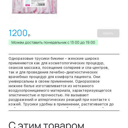
1200
Купить
р.
Можем доставить понедельник c 13:00 до 19:00
Одноразовые трусики бикини – женские широко
применяются как для косметологических процедур,
сеансов массажа, посещения соляриев и спа-центров,
так и для проведения лечебно-диагностических
врачебных процедур для комфорта пациента. Они
универсальны в своем применении. Одноразовое
нижнее белье изготавливается из нетканного
воздухопроницаемого материала, характеризующегося
эластичностью и прочностью. Не вызывают
раздражений и аллергических реакций при контакте с
кожей. Трусики удобны в применении, растягивается до
любого размера, поэтому подойдут абсолютно любому
человеку вне зависимости от комплекции тела. За счет
мягкой резинки не перетягиваю кожу и не оставляют
С этим товаром
следы после использования. По внешнему виду
одноразовые трусы напоминают обычные женские