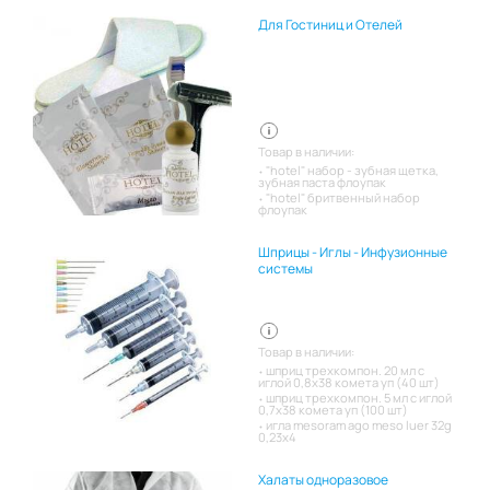
Для Гостиниц и Отелей
Товар в наличии:
"hotel" набор - зубная щетка,
зубная паста флоупак
"hotel" бритвенный набор
флоупак
Шприцы - Иглы - Инфузионные
системы
Товар в наличии:
шприц трехкомпон. 20 мл с
иглой 0,8х38 комета уп (40 шт)
шприц трехкомпон. 5 мл с иглой
0,7х38 комета уп (100 шт)
игла mesoram ago meso luer 32g
0,23x4
Халаты одноразовое