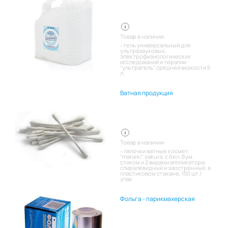
Товар в наличии:
гель универсальный для
ультразвуковых,
электрофизиологических
исследований и терапии
"ультрагель" средней вязкости 5
л.
Ватная продукция
Товар в наличии:
палочки ватные космет.
"maneki" sakura, с бел. бум.
стиком и 2 видами аппликатора:
спиралевидный и заостренный, в
пластиковом стакане, 150 шт./
упак
Фольга - парикмахерская