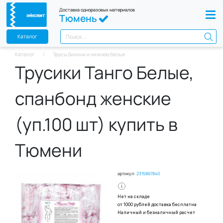
Доставка одноразовых материалов
Тюмень
Каталог
Каталог
Трусы Бикини и нижнее белье
Трусики Танго Белые,
спанбонд женские
(уп.100 шт) купить в
Тюмени
артикул:
2315867840
Нет на складе
от 1000 рублей доставка бесплатна
Наличный и безналичный расчет