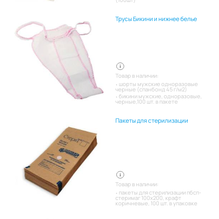
Трусы Бикини и нижнее белье
Товар в наличии:
шорты мужские одноразовые
черные (спанбонд 45 г/м2)
бикини мужские, одноразовые,
черные,100 шт. в пакете
Пакеты для стерилизации
Товар в наличии:
пакеты для стерилизации пбсп-
стеримаг 100х200, крафт
коричневые, 100 шт. в упаковке