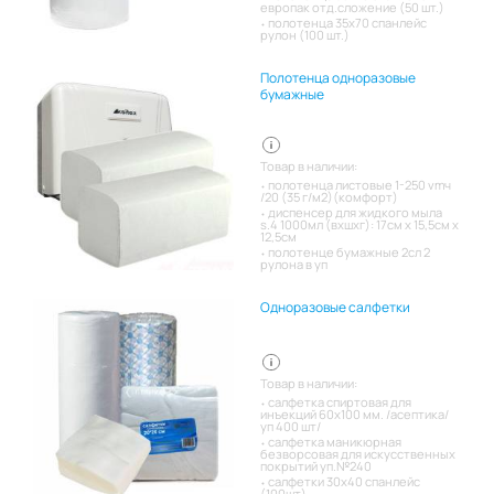
европак отд.сложение (50 шт.)
полотенца 35х70 спанлейс
рулон (100 шт.)
Полотенца одноразовые
бумажные
Товар в наличии:
полотенца листовые 1-250 vmч
/20 (35 г/м2)(комфорт)
диспенсер для жидкого мыла
s.4 1000мл (вхшхг): 17см x 15,5см x
12,5см
полотенце бумажные 2сл 2
рулона в уп
Одноразовые салфетки
Товар в наличии:
салфетка спиртовая для
инъекций 60х100 мм. /асептика/
уп 400 шт/
салфетка маникюрная
безворсовая для искусственных
покрытий уп.№240
салфетки 30х40 спанлейс
(100шт)