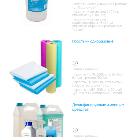
воротнички бумажные в рулоне
(уп 5 рулонов)
воротнички мягкие 7х40 см
спанлейс (уп. 100 шт)
воротнички мягкие
парикмахерские 8х40см
спанлейс черные в рулоне (уп.
100 шт)
Простыни одноразовые
Товар в наличии:
простыня 70х200, sms 15 г/м2
белая в рулоне 100шт
простыня 70х200, sms 15 г/м2
голубая в рулоне 100шт
простыни 80*200 sms 20г/м2
(уп. 20шт.) (укладка нон-стоп)
Дезинфицирующие и моющие
средства
Товар в наличии: