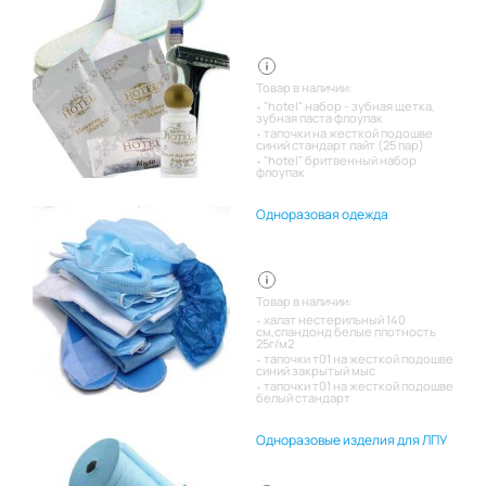
Товар в наличии:
"hotel" набор - зубная щетка,
зубная паста флоупак
тапочки на жесткой подошве
синий стандарт лайт (25 пар)
"hotel" бритвенный набор
флоупак
Одноразовая одежда
Товар в наличии:
халат нестерильный 140
см,спандонд белые плотность
25г/м2
тапочки т01 на жесткой подошве
синий закрытый мыс
тапочки т01 на жесткой подошве
белый стандарт
Одноразовые изделия для ЛПУ