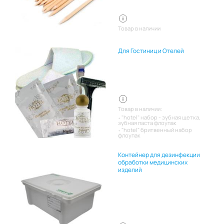
Товар в наличии
Для Гостиниц и Отелей
Товар в наличии:
"hotel" набор - зубная щетка,
зубная паста флоупак
"hotel" бритвенный набор
флоупак
Контейнер для дезинфекции
обработки медицинских
изделий