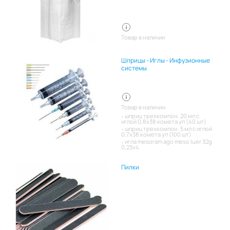
Товар в наличии
Шприцы - Иглы - Инфузионные
системы
Товар в наличии:
шприц трехкомпон. 20 мл с
иглой 0,8х38 комета уп (40 шт)
шприц трехкомпон. 5 мл с иглой
0,7х38 комета уп (100 шт)
игла mesoram ago meso luer 32g
0,23x4
Пилки