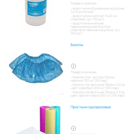
Товар в наличии:
воротнички бумажные в рулоне
(уп 5 рулонов)
воротнички мягкие 7х40 см
спанлейс (уп. 100 шт)
воротнички мягкие
парикмахерские 8х40см
спанлейс черные в рулоне (уп.
100 шт)
Бахилы
Товар в наличии:
бахилы п/эт. экстра 70мкм
черные 100 шт (50 пар)
бахилы п/э прочные 36мкм 3,5 гр
цвет серебро 200 шт(100 пар)
бахилы п/э прочные 36мкм 3,5 гр
цвет фиолетовый 200 шт(100 пар)
Простыни одноразовые