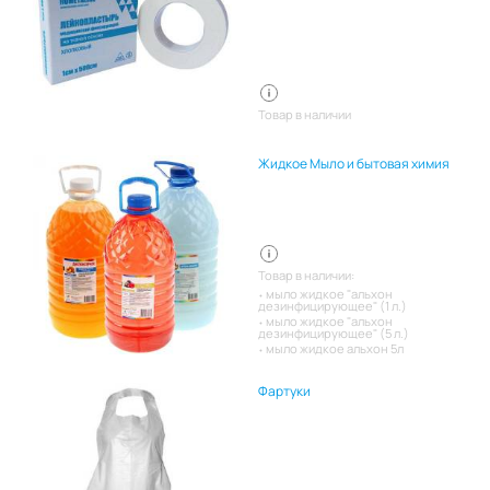
Товар в наличии
Жидкое Мыло и бытовая химия
Товар в наличии:
мыло жидкое "альхон
дезинфицирующее" (1 л.)
мыло жидкое "альхон
дезинфицирующее" (5 л.)
мыло жидкое альхон 5л
Фартуки