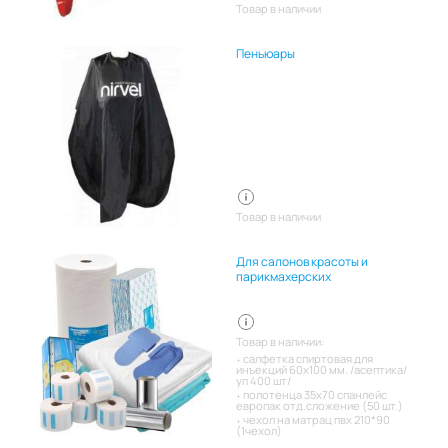
Товар в наличии
Пеньюары
Товар в наличии
Для салонов красоты и
парикмахерских
Товар в наличии:
салфетка спиртовая для
инъекций 60х100 мм. /асептика/
уп 400 шт/
полотенца 35х70 спанлейс
европак отд.сложение (50 шт.)
чехол на матрац пвх 210*90
(1чехол)