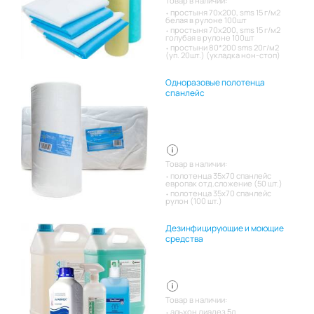
Товар в наличии:
простыня 70х200, sms 15 г/м2
белая в рулоне 100шт
простыня 70х200, sms 15 г/м2
голубая в рулоне 100шт
простыни 80*200 sms 20г/м2
(уп. 20шт.) (укладка нон-стоп)
Одноразовые полотенца
спанлейс
Товар в наличии:
полотенца 35х70 спанлейс
европак отд.сложение (50 шт.)
полотенца 35х70 спанлейс
рулон (100 шт.)
Дезинфицирующие и моющие
средства
Товар в наличии:
альхон диадез 5л