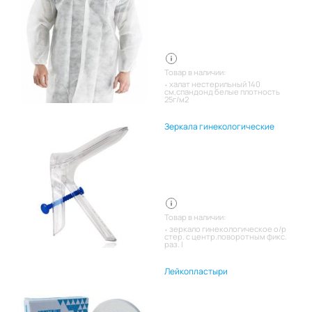
Товар в наличии:
халат нестерильный 140
см,спандонд белые плотность
25г/м2
Зеркала гинекологические
Товар в наличии:
зеркало гинекологическое о/р
стер. с центр.поворотным фикс.
раз. l
Лейкопластыри