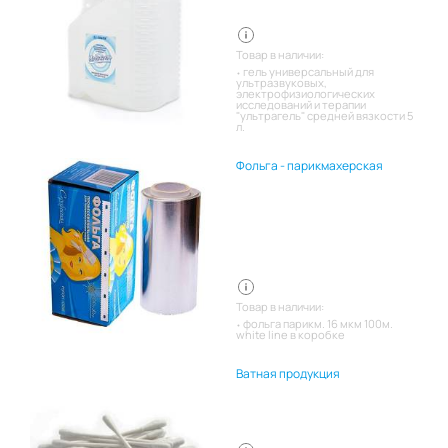
Товар в наличии:
гель универсальный для
ультразвуковых,
электрофизиологических
исследований и терапии
"ультрагель" средней вязкости 5
л.
Фольга - парикмахерская
Товар в наличии:
фольга парикм. 16 мкм 100м.
white line в коробке
Ватная продукция