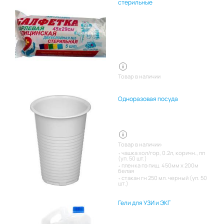
стерильные
Товар в наличии
Одноразовая посуда
Товар в наличии:
чашка хол/гор, 0.2л, коричн., пп
(уп. 50 шт.)
пленка пэ пищ. 450мм х 200м
белая
стакан гн 250 мл. черный (уп. 50
шт.)
Гели для УЗИ и ЭКГ