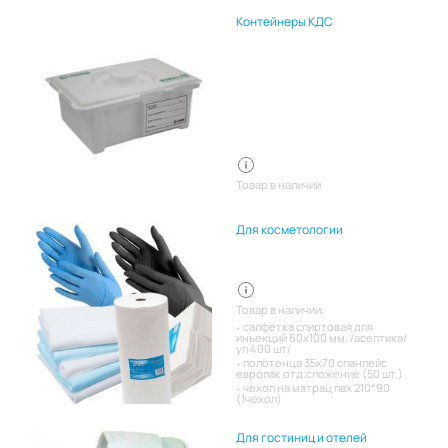
Контейнеры КДС
Товар в наличии
Для косметологии
Товар в наличии:
салфетка спиртовая для
инъекций 60х100 мм. /асептика/
уп 400 шт/
полотенца 35х70 спанлейс
европак отд.сложение (50 шт.)
чехол на матрац пвх 210*90
(1чехол)
Для гостиниц и отелей