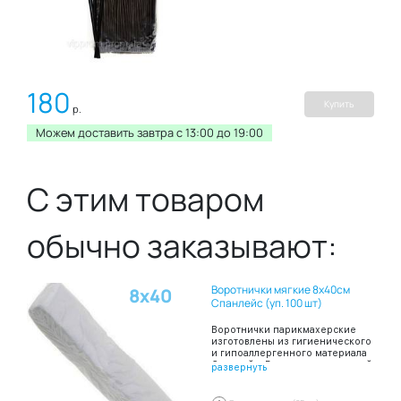
180
Купить
р.
Можем доставить завтра c 13:00 до 19:00
С этим товаром
обычно заказывают:
Воротнички мягкие 8х40см
8х40
Спанлейс (уп. 100 шт)
Воротнички парикмахерские
изготовлены из гигиенического
и гипоаллергенного материала
Спанлейс, Воротнички шириной
развернуть
8 и длиной 40 сантиметров
сложены в пачку по 100 штук.
Благодаря таким свойствам