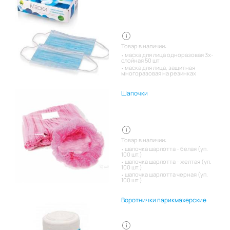
Товар в наличии:
маска для лица одноразовая 3х-
слойная 50 шт
маска для лица, защитная
многоразовая на резинках
Шапочки
Товар в наличии:
шапочка шарлотта - белая (уп.
100 шт.)
шапочка шарлотта - желтая (уп.
100 шт.)
шапочка шарлотта черная (уп.
100 шт.)
Воротнички парикмахерские