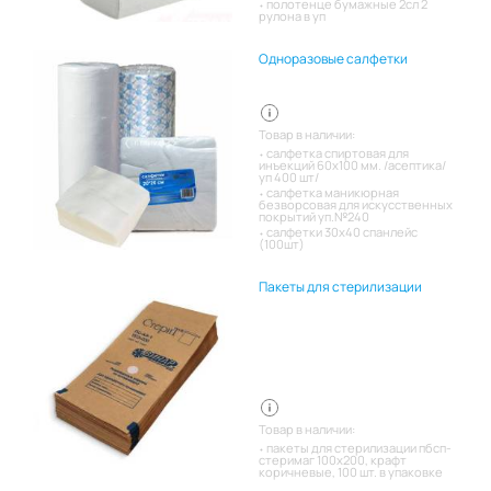
полотенце бумажные 2сл 2
рулона в уп
Одноразовые салфетки
Товар в наличии:
салфетка спиртовая для
инъекций 60х100 мм. /асептика/
уп 400 шт/
салфетка маникюрная
безворсовая для искусственных
покрытий уп.№240
салфетки 30х40 спанлейс
(100шт)
Пакеты для стерилизации
Товар в наличии:
пакеты для стерилизации пбсп-
стеримаг 100х200, крафт
коричневые, 100 шт. в упаковке