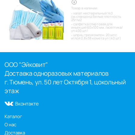
Товар в наличии:
халат нестерильный 140
см,спандонд белые плотность
25г/м2
салфетка спиртовая для
инъекций 60х100 мм. /асептика/
уп 400 шт/
шприц трехкомпон. 20 мл с
иглой 0,8х38 комета уп (40 шт)
ООО "Эйковит"
Доставка одноразовых материалов
г. Тюмень, ул. 50 лет Октября 1, цокольный
этаж
Вконтакте
Каталог
О нас
Доставка