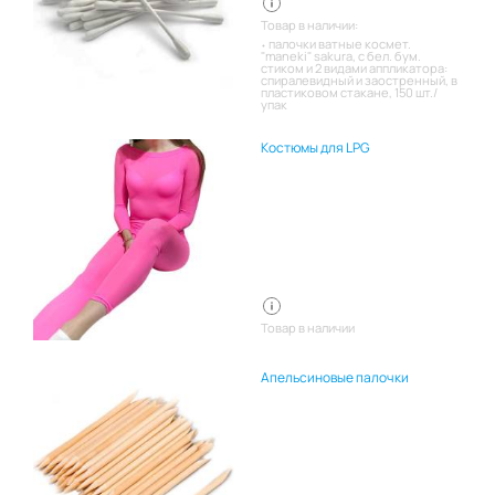
Товар в наличии:
палочки ватные космет.
"maneki" sakura, с бел. бум.
стиком и 2 видами аппликатора:
спиралевидный и заостренный, в
пластиковом стакане, 150 шт./
упак
Костюмы для LPG
Товар в наличии
Апельсиновые палочки