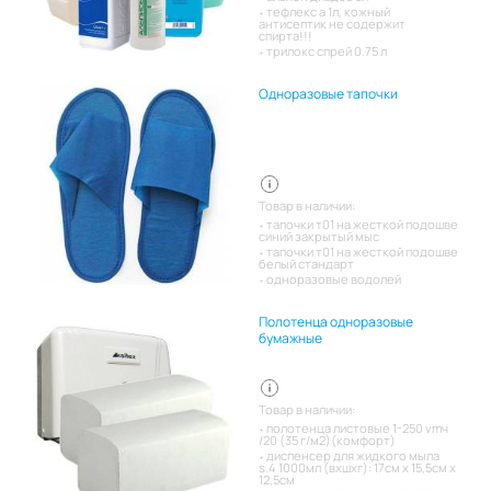
тефлекс а 1л, кожный
антисептик не содержит
спирта!!!
трилокс спрей 0.75 л
Одноразовые тапочки
Товар в наличии:
тапочки т01 на жесткой подошве
синий закрытый мыс
тапочки т01 на жесткой подошве
белый стандарт
одноразовые водолей
Полотенца одноразовые
бумажные
Товар в наличии:
полотенца листовые 1-250 vmч
/20 (35 г/м2)(комфорт)
диспенсер для жидкого мыла
s.4 1000мл (вхшхг): 17см x 15,5см x
12,5см