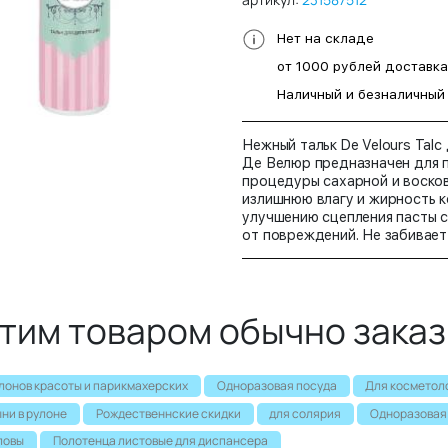
Нет на складе
от 1000 рублей доставк
Наличный и безналичный
Нежный тальк De Velours Talc
Де Велюр предназначен для 
процедуры сахарной и восков
излишнюю влагу и жирность 
улучшению сцепления пасты 
от повреждений. Не забивает
этим товаром обычно зака
лонов красоты и парикмахерских
Одноразовая посуда
Для косметол
ни в рулоне
Рождественнские скидки
для солярия
Одноразовая
ловы
Полотенца листовые для диспансера