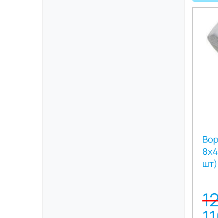
Вор
8х4
шт)
1
1