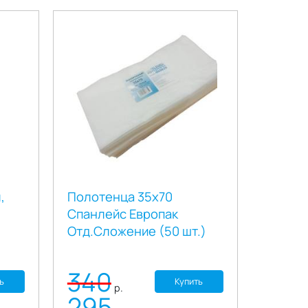
,
Полотенца 35х70
Спанлейс Европак
Отд.Сложение (50 шт.)
340
ь
Купить
р.
295