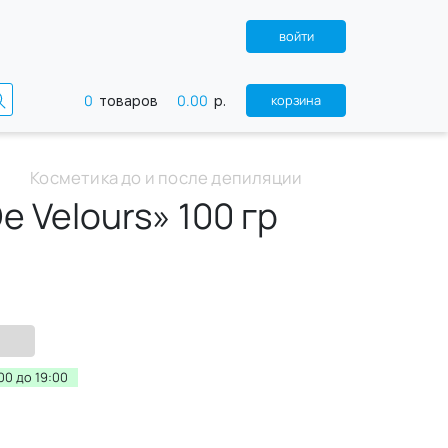
войти
0
0.00
корзина
товаров
р.
Косметика до и после депиляции
 Velours» 100 гр
00 до 19:00