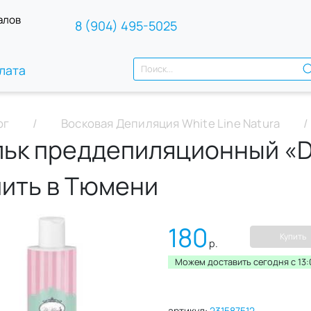
алов
8 (904) 495-5025
лата
ог
Восковая Депиляция White Line Natura
льк преддепиляционный «De
пить в Тюмени
180
Купить
р.
Можем доставить сегодня c 13:
артикул:
231587512