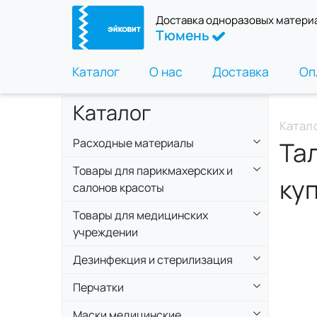
Доставка одноразовых матери
Тюмень
Каталог
О нас
Доставка
Оп
Каталог
Катал
Расходные материалы
Та
Товары для парикмахерских и
ку
салонов красоты
Товары для медицинских
учреждении
Дезинфекция и стерилизация
Перчатки
Маски медицинские