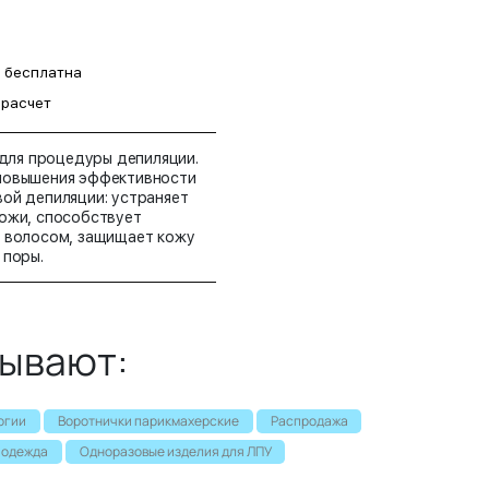
а бесплатна
 расчет
 для процедуры депиляции.
повышения эффективности
ой депиляции: устраняет
кожи, способствует
с волосом, защищает кожу
 поры.
зывают:
огии
Воротнички парикмахерские
Распродажа
 одежда
Одноразовые изделия для ЛПУ