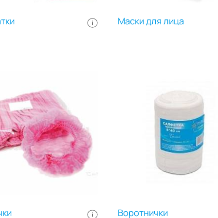
тки
Маски для лица
чки
Воротнички