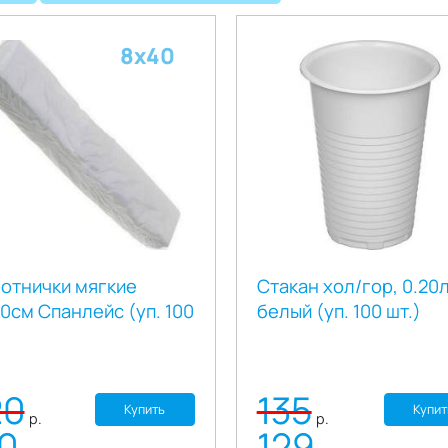
8х40
отнички мягкие
Стакан хол/гор, 0.20л
0см Спанлейс (уп. 100
белый (уп. 100 шт.)
20
135
Купить
Купит
р.
р.
10
129