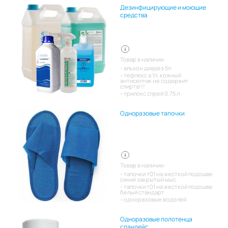
Дезинфицирующие и моющие
средства
Товар в наличии:
альхон диадез 5л
тефлекс а 1л, кожный
антисептик не содержит
спирта!!!
трилокс спрей 0.75 л
Одноразовые тапочки
Товар в наличии:
тапочки т01 на жесткой подошве
синий закрытый мыс
тапочки т01 на жесткой подошве
белый стандарт
одноразовые водолей
Одноразовые полотенца
спанлейс