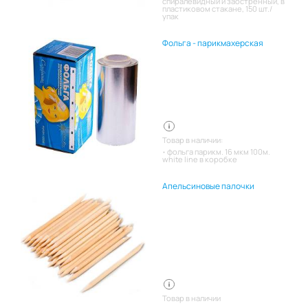
спиралевидный и заостренный, в
пластиковом стакане, 150 шт./
упак
Фольга - парикмахерская
Товар в наличии:
фольга парикм. 16 мкм 100м.
white line в коробке
Апельсиновые палочки
Товар в наличии