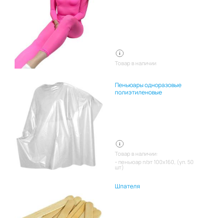
Товар в наличии
Пеньюары одноразовые
полиэтиленовые
Товар в наличии:
пеньюар п/эт 100х160, (уп. 50
шт)
Шпателя