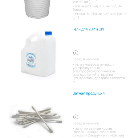
(уп. 50 шт.)
пленка пэ пищ. 450мм х 200м
белая
стакан гн 250 мл. черный (уп. 50
шт.)
Гели для УЗИ и ЭКГ
Товар в наличии:
гель универсальный для
ультразвуковых,
электрофизиологических
исследований и терапии
"ультрагель" средней вязкости 5
л.
Ватная продукция
Товар в наличии:
палочки ватные космет.
"maneki" sakura, с бел. бум.
стиком и 2 видами аппликатора: