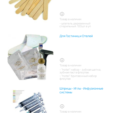
Товар в наличии:
шпатель деревянный
стерильный. 100шт в уп
Для Гостиниц и Отелей
Товар в наличии:
"hotel" набор - зубная щетка,
зубная паста флоупак
"hotel" бритвенный набор
флоупак
Шприцы - Иглы - Инфузионные
системы
Товар в наличии: