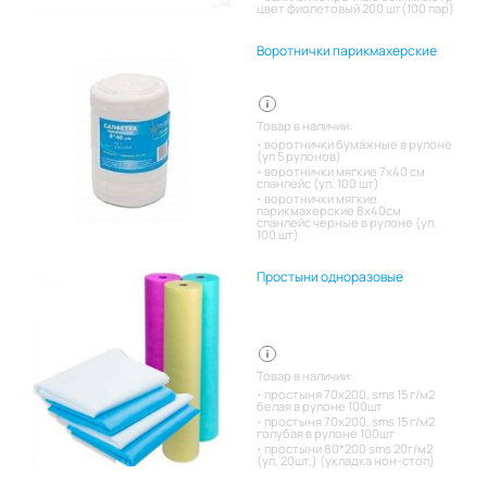
цвет фиолетовый 200 шт(100 пар)
Воротнички парикмахерские
Товар в наличии:
воротнички бумажные в рулоне
(уп 5 рулонов)
воротнички мягкие 7х40 см
спанлейс (уп. 100 шт)
воротнички мягкие
парикмахерские 8х40см
спанлейс черные в рулоне (уп.
100 шт)
Простыни одноразовые
Товар в наличии:
простыня 70х200, sms 15 г/м2
белая в рулоне 100шт
простыня 70х200, sms 15 г/м2
голубая в рулоне 100шт
простыни 80*200 sms 20г/м2
(уп. 20шт.) (укладка нон-стоп)