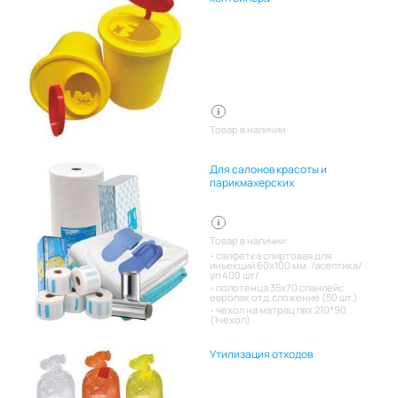
Товар в наличии
Для салонов красоты и
парикмахерских
Товар в наличии:
салфетка спиртовая для
инъекций 60х100 мм. /асептика/
уп 400 шт/
полотенца 35х70 спанлейс
европак отд.сложение (50 шт.)
чехол на матрац пвх 210*90
(1чехол)
Утилизация отходов