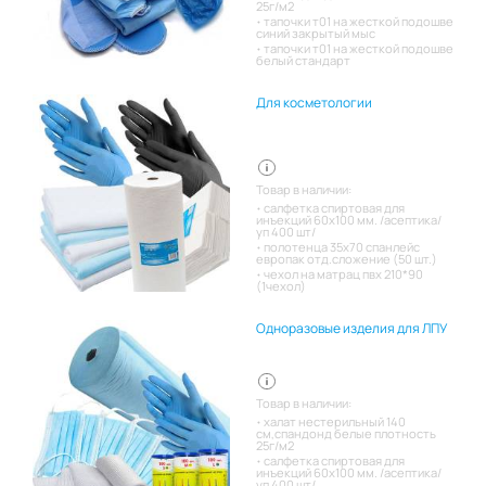
25г/м2
тапочки т01 на жесткой подошве
синий закрытый мыс
тапочки т01 на жесткой подошве
белый стандарт
Для косметологии
Товар в наличии:
салфетка спиртовая для
инъекций 60х100 мм. /асептика/
уп 400 шт/
полотенца 35х70 спанлейс
европак отд.сложение (50 шт.)
чехол на матрац пвх 210*90
(1чехол)
Одноразовые изделия для ЛПУ
Товар в наличии:
халат нестерильный 140
см,спандонд белые плотность
25г/м2
салфетка спиртовая для
инъекций 60х100 мм. /асептика/
уп 400 шт/