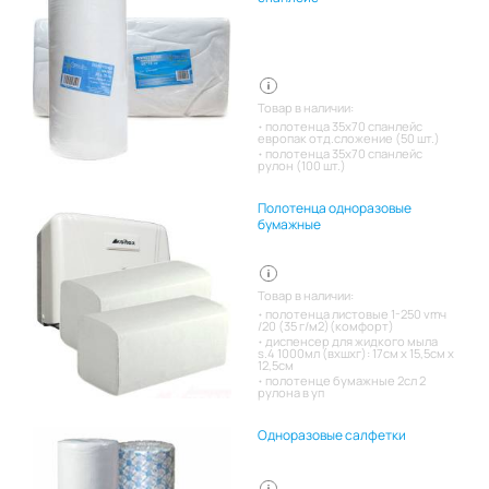
Товар в наличии:
полотенца 35х70 спанлейс
европак отд.сложение (50 шт.)
полотенца 35х70 спанлейс
рулон (100 шт.)
Полотенца одноразовые
бумажные
Товар в наличии:
полотенца листовые 1-250 vmч
/20 (35 г/м2)(комфорт)
диспенсер для жидкого мыла
s.4 1000мл (вхшхг): 17см x 15,5см x
12,5см
полотенце бумажные 2сл 2
рулона в уп
Одноразовые салфетки