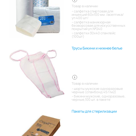
Товар в наличии:
салфетка спиртовая для
инъекций 60х100 мм. /асептика/
уп 400 шт/
салфетка маникюрная
безворсовая для искусственных
покрытий уп.№240
салфетки 30х40 спанлейс
(100шт)
Трусы Бикини и нижнее белье
Товар в наличии:
шорты мужские одноразовые
черные (спанбонд 45 г/м2)
бикини мужские, одноразовые,
черные,100 шт. в пакете
Пакеты для стерилизации