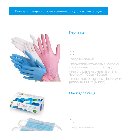
Показать товары, которые временно отсутствуют на складе
Перчатки
Товар в наличии:
перчатки нитриловые "benovy"
сиреневые м 100шт (50пар)
нитриловые черные перчатки
"benovy" l 100шт (50пар)
перчатки нитриловые benovy, м,
розовые 100шт (50пар)
Маски для лица
Товар в наличии: