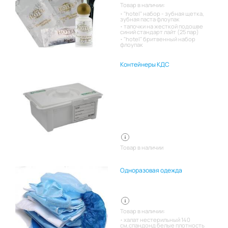
Товар в наличии:
"hotel" набор - зубная щетка,
зубная паста флоупак
тапочки на жесткой подошве
синий стандарт лайт (25 пар)
"hotel" бритвенный набор
флоупак
Контейнеры КДС
Товар в наличии
Одноразовая одежда
Товар в наличии:
халат нестерильный 140
см,спандонд белые плотность