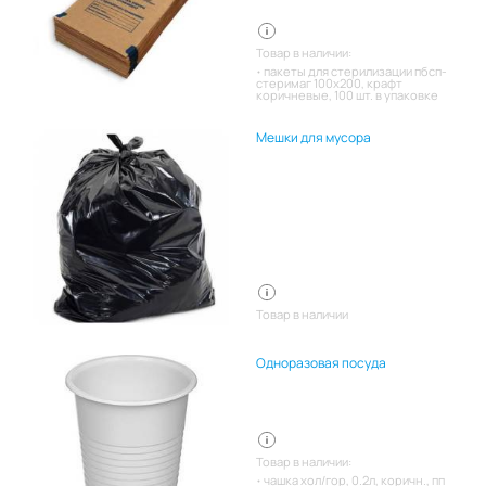
Товар в наличии:
пакеты для стерилизации пбсп-
стеримаг 100х200, крафт
коричневые, 100 шт. в упаковке
Мешки для мусора
Товар в наличии
Одноразовая посуда
Товар в наличии:
чашка хол/гор, 0.2л, коричн., пп