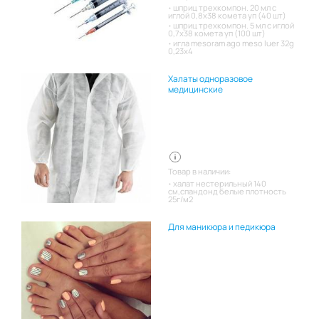
шприц трехкомпон. 20 мл с
иглой 0,8х38 комета уп (40 шт)
шприц трехкомпон. 5 мл с иглой
0,7х38 комета уп (100 шт)
игла mesoram ago meso luer 32g
0,23x4
Халаты одноразовое
медицинские
Товар в наличии:
халат нестерильный 140
см,спандонд белые плотность
25г/м2
Для маникюра и педикюра