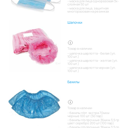
маска для лица одноразовая 3х-
слойная 50 шт
маска для лица, защитная
многоразовая на резинках
Шапочки
Товар в наличии:
шапочка шарлотта - белая (уп.
100 шт.)
шапочка шарлотта - желтая (уп.
100 шт.)
шапочка шарлотта черная (уп.
100 шт.)
Бахилы
Товар в наличии:
бахилы п/эт. экстра 70мкм
черные 100 шт (50 пар)
бахилы п/э прочные 36мкм 3,5 гр
цвет серебро 200 шт(100 пар)
бахилы п/э прочные 36мкм 3,5 гр