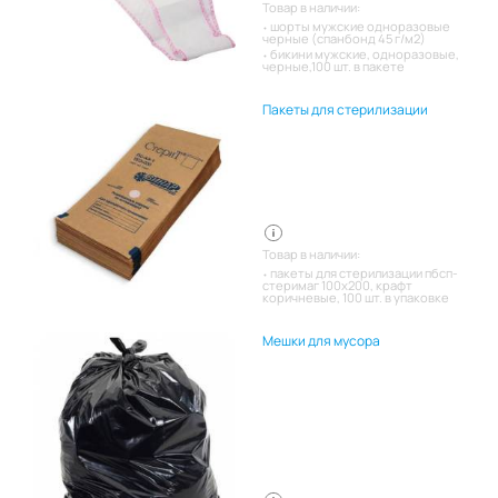
Товар в наличии:
шорты мужские одноразовые
черные (спанбонд 45 г/м2)
бикини мужские, одноразовые,
черные,100 шт. в пакете
Пакеты для стерилизации
Товар в наличии:
пакеты для стерилизации пбсп-
стеримаг 100х200, крафт
коричневые, 100 шт. в упаковке
Мешки для мусора