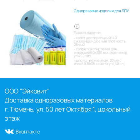
Одноразовые изделия для ЛПУ
Товар в наличии:
халат нестерильный 140
см,спандонд белые плотность
25г/м2
салфетка спиртовая для
инъекций 60х100 мм. /асептика/
уп 400 шт/
шприц трехкомпон. 20 мл с
иглой 0,8х38 комета уп (40 шт)
ООО "Эйковит"
Доставка одноразовых материалов
г. Тюмень, ул. 50 лет Октября 1, цокольный
этаж
Вконтакте