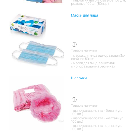
перчатки нитриловые benovy, м,
розовые 100шт (50пар)
Маски для лица
Товар в наличии:
маска для лица одноразовая 3х-
слойная 50 шт
маска для лица, защитная
многоразовая на резинках
Шапочки
Товар в наличии:
шапочка шарлотта - белая (уп.
100 шт.)
шапочка шарлотта - желтая (уп.
100 шт.)
шапочка шарлотта черная (уп.
100 шт.)