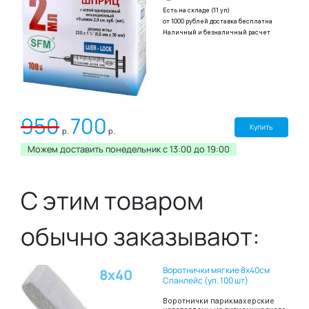
Есть на складе (11 уп)
от 1000 рублей доставка бесплатна
Наличный и безналичный расчет
950
700
Купить
р.
р.
Можем доставить понедельник c 13:00 до 19:00
С этим товаром
обычно заказывают:
Воротнички мягкие 8х40см
8х40
Спанлейс (уп. 100 шт)
Воротнички парикмахерские