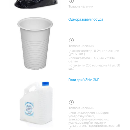
Товар в наличии
Одноразовая посуда
Товар в наличии:
чашка хол/гор, 0.2л, коричн., пп
(уп. 50 шт.)
пленка пэ пищ. 450мм х 200м
белая
стакан гн 250 мл. черный (уп. 50
шт.)
Гели для УЗИ и ЭКГ
Товар в наличии:
гель универсальный для
ультразвуковых,
электрофизиологических
исследований и терапии
"ультрагель" средней вязкости 5
л.