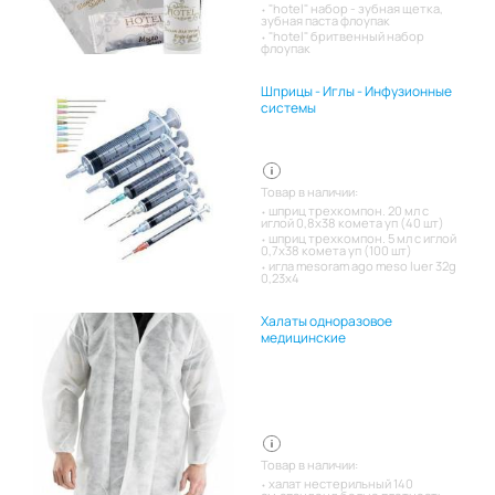
"hotel" набор - зубная щетка,
зубная паста флоупак
"hotel" бритвенный набор
флоупак
Шприцы - Иглы - Инфузионные
системы
Товар в наличии:
шприц трехкомпон. 20 мл с
иглой 0,8х38 комета уп (40 шт)
шприц трехкомпон. 5 мл с иглой
0,7х38 комета уп (100 шт)
игла mesoram ago meso luer 32g
0,23x4
Халаты одноразовое
медицинские
Товар в наличии:
халат нестерильный 140