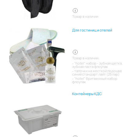
Товар в наличии
Для гостиниц и отелей
Товар в наличии:
"hotel" набор - зубная щетка,
зубная паста флоупак
тапочки на жесткой подошве
синий стандарт лайт (25 пар)
"hotel" бритвенный набор
флоупак
Контейнеры КДС