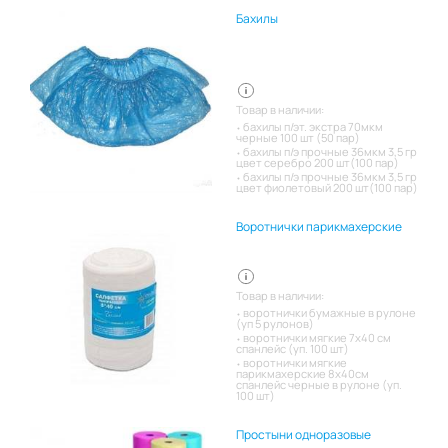
Бахилы
Товар в наличии:
бахилы п/эт. экстра 70мкм
черные 100 шт (50 пар)
бахилы п/э прочные 36мкм 3,5 гр
цвет серебро 200 шт(100 пар)
бахилы п/э прочные 36мкм 3,5 гр
цвет фиолетовый 200 шт(100 пар)
Воротнички парикмахерские
Товар в наличии:
воротнички бумажные в рулоне
(уп 5 рулонов)
воротнички мягкие 7х40 см
спанлейс (уп. 100 шт)
воротнички мягкие
парикмахерские 8х40см
спанлейс черные в рулоне (уп.
100 шт)
Простыни одноразовые