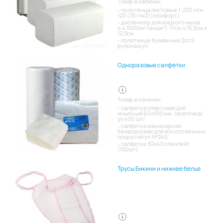
Товар в наличии:
полотенца листовые 1-250 vmч
/20 (35 г/м2)(комфорт)
диспенсер для жидкого мыла
s.4 1000мл (вхшхг): 17см x 15,5см x
12,5см
полотенце бумажные 2сл 2
рулона в уп
Одноразовые салфетки
Товар в наличии:
салфетка спиртовая для
инъекций 60х100 мм. /асептика/
уп 400 шт/
салфетка маникюрная
безворсовая для искусственных
покрытий уп.№240
салфетки 30х40 спанлейс
(100шт)
Трусы Бикини и нижнее белье