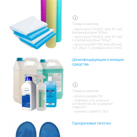
Товар в наличии:
простыня 70х200, sms 15 г/м2
белая в рулоне 100шт
простыня 70х200, sms 15 г/м2
голубая в рулоне 100шт
простыни 80*200 sms 20г/м2
(уп. 20шт.) (укладка нон-стоп)
Дезинфицирующие и моющие
средства
Товар в наличии:
альхон диадез 5л
тефлекс а 1л, кожный
антисептик не содержит
спирта!!!
трилокс спрей 0.75 л
Одноразовые тапочки