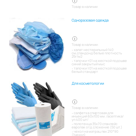
Товар в наличии
Одноразовая одежда
Товар в наличии:
халат нестерильный 140
см,спандонд белые плотность
25г/м2
тапочки т01 на жесткой подошве
синий закрытый мыс
тапочки т01 на жесткой подошве
белый стандарт
Для косметологии
Товар в наличии:
салфетка спиртовая для
инъекций 60х100 мм. /асептика/
уп 400 шт/
полотенца 35х70 спанлейс
европак отд.сложение (50 шт.)
чехол на матрац пвх 210*90
(1чехол)