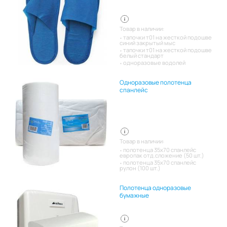
Товар в наличии:
тапочки т01 на жесткой подошве
синий закрытый мыс
тапочки т01 на жесткой подошве
белый стандарт
одноразовые водолей
Одноразовые полотенца
спанлейс
Товар в наличии:
полотенца 35х70 спанлейс
европак отд.сложение (50 шт.)
полотенца 35х70 спанлейс
рулон (100 шт.)
Полотенца одноразовые
бумажные