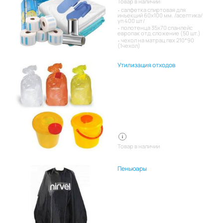
Товар в наличии:
салфетка спиртовая для
инъекций 60х100 мм. /асептика/
уп 400 шт/
полотенца 35х70 спанлейс
европак отд.сложение (50 шт.)
чехол на матрац пвх 210*90
(1чехол)
Утилизация отходов
Товар в наличии
Пеньюары