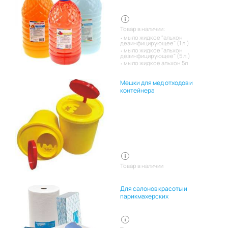
Товар в наличии:
мыло жидкое "альхон
дезинфицирующее" (1 л.)
мыло жидкое "альхон
дезинфицирующее" (5 л.)
мыло жидкое альхон 5л
Мешки для мед отходов и
контейнера
Товар в наличии
Для салонов красоты и
парикмахерских