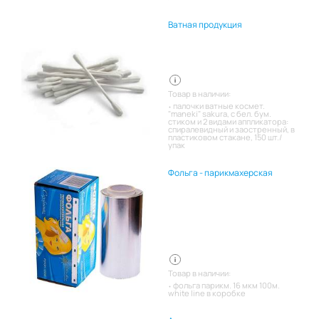
Ватная продукция
Товар в наличии:
палочки ватные космет.
"maneki" sakura, с бел. бум.
стиком и 2 видами аппликатора:
спиралевидный и заостренный, в
пластиковом стакане, 150 шт./
упак
Фольга - парикмахерская
Товар в наличии:
фольга парикм. 16 мкм 100м.
white line в коробке