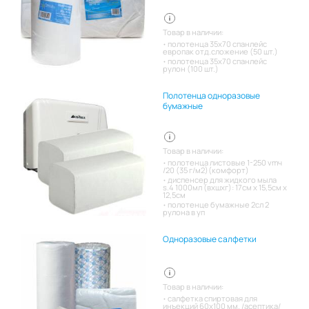
Товар в наличии:
полотенца 35х70 спанлейс
европак отд.сложение (50 шт.)
полотенца 35х70 спанлейс
рулон (100 шт.)
Полотенца одноразовые
бумажные
Товар в наличии:
полотенца листовые 1-250 vmч
/20 (35 г/м2)(комфорт)
диспенсер для жидкого мыла
s.4 1000мл (вхшхг): 17см x 15,5см x
12,5см
полотенце бумажные 2сл 2
рулона в уп
Одноразовые салфетки
Товар в наличии:
салфетка спиртовая для
инъекций 60х100 мм. /асептика/