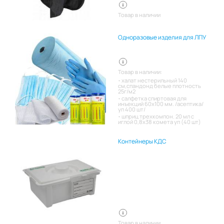
Товар в наличии
Одноразовые изделия для ЛПУ
Товар в наличии:
халат нестерильный 140
см,спандонд белые плотность
25г/м2
салфетка спиртовая для
инъекций 60х100 мм. /асептика/
уп 400 шт/
шприц трехкомпон. 20 мл с
иглой 0,8х38 комета уп (40 шт)
Контейнеры КДС
Товар в наличии