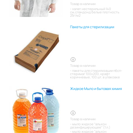
Товар в наличии:
халат нестерильный 140
см,спандонд белые плотность
25г/м2
Пакеты для стерилизации
Товар в наличии:
пакеты для стерилизации пбсп-
стеримаг 100х200, крафт
коричневые, 100 шт. в упаковке
Жидкое Мыло и бытовая химия
Товар в наличии:
мыло жидкое "альхон
дезинфицирующее" (1 л.)
мыло жидкое "альхон