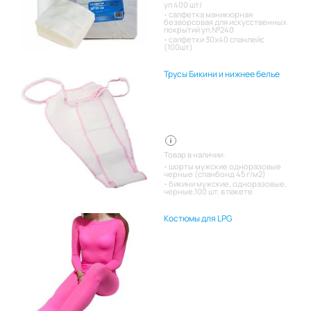
уп 400 шт/
салфетка маникюрная
безворсовая для искусственных
покрытий уп.№240
салфетки 30х40 спанлейс
(100шт)
Трусы Бикини и нижнее белье
Товар в наличии:
шорты мужские одноразовые
черные (спанбонд 45 г/м2)
бикини мужские, одноразовые,
черные,100 шт. в пакете
Костюмы для LPG