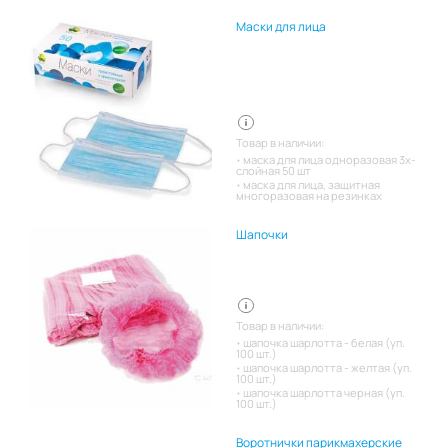
Маски для лица
Товар в наличии:
маска для лица одноразовая 3х-
слойная 50 шт
маска для лица, защитная
многоразовая на резинках
Шапочки
Товар в наличии:
шапочка шарлотта - белая (уп.
100 шт.)
шапочка шарлотта - желтая (уп.
100 шт.)
шапочка шарлотта черная (уп.
100 шт.)
Воротнички парикмахерские