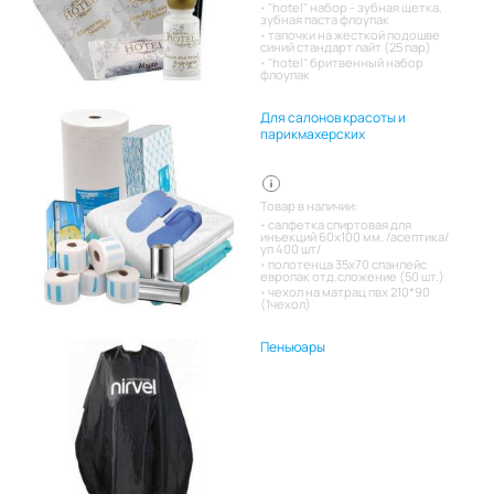
"hotel" набор - зубная щетка,
зубная паста флоупак
тапочки на жесткой подошве
синий стандарт лайт (25 пар)
"hotel" бритвенный набор
флоупак
Для салонов красоты и
парикмахерских
Товар в наличии:
салфетка спиртовая для
инъекций 60х100 мм. /асептика/
уп 400 шт/
полотенца 35х70 спанлейс
европак отд.сложение (50 шт.)
чехол на матрац пвх 210*90
(1чехол)
Пеньюары