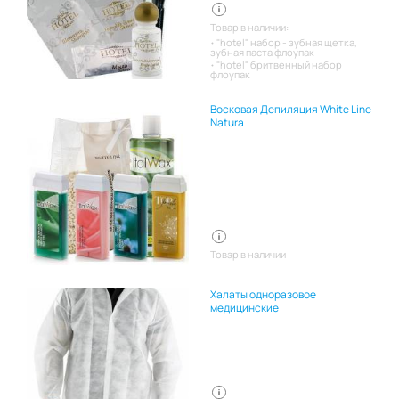
Товар в наличии:
"hotel" набор - зубная щетка,
зубная паста флоупак
"hotel" бритвенный набор
флоупак
Восковая Депиляция White Line
Natura
Товар в наличии
Халаты одноразовое
медицинские