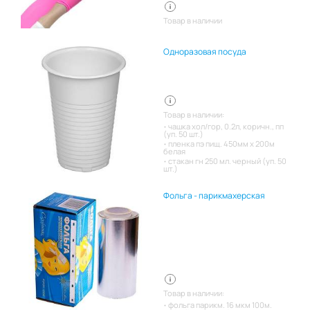
Товар в наличии
Одноразовая посуда
Товар в наличии:
чашка хол/гор, 0.2л, коричн., пп
(уп. 50 шт.)
пленка пэ пищ. 450мм х 200м
белая
стакан гн 250 мл. черный (уп. 50
шт.)
Фольга - парикмахерская
Товар в наличии:
фольга парикм. 16 мкм 100м.