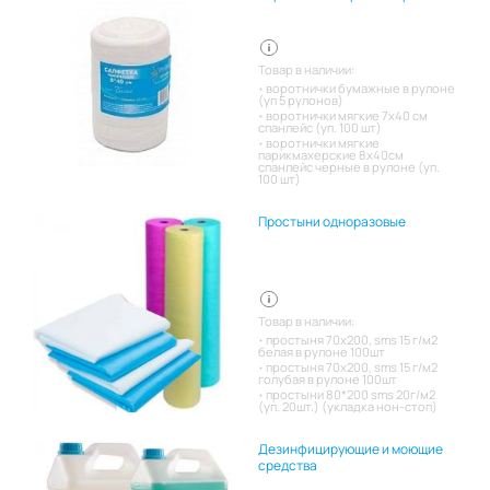
Товар в наличии:
воротнички бумажные в рулоне
(уп 5 рулонов)
воротнички мягкие 7х40 см
спанлейс (уп. 100 шт)
воротнички мягкие
парикмахерские 8х40см
спанлейс черные в рулоне (уп.
100 шт)
Простыни одноразовые
Товар в наличии:
простыня 70х200, sms 15 г/м2
белая в рулоне 100шт
простыня 70х200, sms 15 г/м2
голубая в рулоне 100шт
простыни 80*200 sms 20г/м2
(уп. 20шт.) (укладка нон-стоп)
Дезинфицирующие и моющие
средства