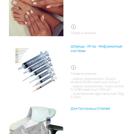
Товар в наличии
Шприцы - Иглы - Инфузионные
системы
Товар в наличии:
шприц трехкомпон. 20 мл с
иглой 0,8х38 комета уп (40 шт)
шприц трехкомпон. 5 мл с иглой
0,7х38 комета уп (100 шт)
игла mesoram ago meso luer 32g
0,23x4
Для Гостиниц и Отелей