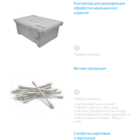
Контейнер для дезинфекции
обработки медицинских
изделий
Товар в наличии
Ватная продукция
Товар в наличии:
палочки ватные космет.
"maneki" sakura, с бел. бум.
стиком и 2 видами аппликатора:
спиралевидный и заостренный, в
пластиковом стакане, 150 шт./
упак
Салфетки марлевые
стерильные