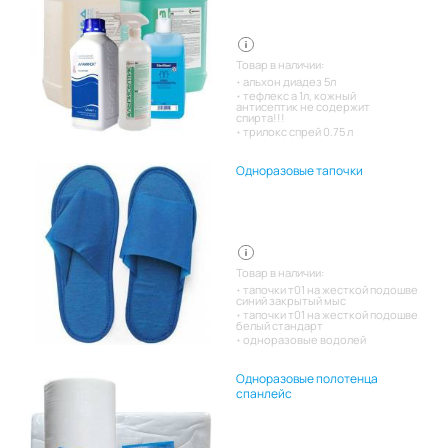
Товар в наличии:
альхон диадез 5л
тефлекс а 1л, кожный
антисептик не содержит
спирта!!!
трилокс спрей 0.75 л
Одноразовые тапочки
Товар в наличии:
тапочки т01 на жесткой подошве
синий закрытый мыс
тапочки т01 на жесткой подошве
белый стандарт
одноразовые водолей
Одноразовые полотенца
спанлейс