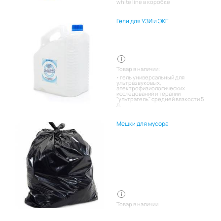
white line в коробке
Гели для УЗИ и ЭКГ
Товар в наличии:
гель универсальный для
ультразвуковых,
электрофизиологических
исследований и терапии
"ультрагель" средней вязкости 5
л.
Мешки для мусора
Товар в наличии