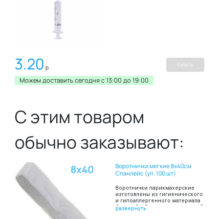
3.20
Купить
р.
Можем доставить сегодня c 13:00 до 19:00
С этим товаром
обычно заказывают:
Воротнички мягкие 8х40см
8х40
Спанлейс (уп. 100 шт)
Воротнички парикмахерские
изготовлены из гигиенического
и гипоаллергенного материала
Спанлейс, Воротнички шириной
развернуть
8 и длиной 40 сантиметров