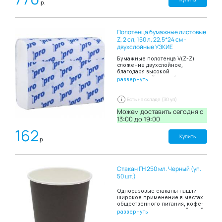
р.
простыни для защиты
поверхностей от попадания
биологических жидкостей,
косметических средств, а также
Полотенца бумажные листовые
для гигиеничного и
комфортного проведения
Z, 2 сл, 150 л, 22,5*24 см -
процедур. Упаковка в форме
двухслойные УЗКИЕ
рулона удобна в применении и
хранении. Цвет: белый. Размер:
Бумажные полотенца V(Z-Z)
80х200 см. В рулоне: 100
сложение двухслойное,
простыней. разделены
благодаря высокой
перфорацией.
впитывающей способности
развернуть
эффективно и быстро
высушивают руки. В пачке 150
листов.
Есть на складе (30 уп)
Можем доставить сегодня c
13:00 до 19:00
162
Купить
р.
Стакан ГН 250 мл. Черный (уп.
50 шт.)
Одноразовые стаканы нашли
широкое применение в местах
общественного питания, кофе-
шопов, киосков с уличной едой,
развернуть
офисных столовых а также при