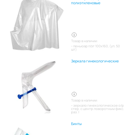
полиэтиленовые
Товар в наличии:
пеньюар п/эт 100х160, (уп. 50
шт)
Зеркала гинекологические
Товар в наличии:
зеркало гинекологическое о/р
стер. с центр.поворотным фикс.
раз. l
Бинты