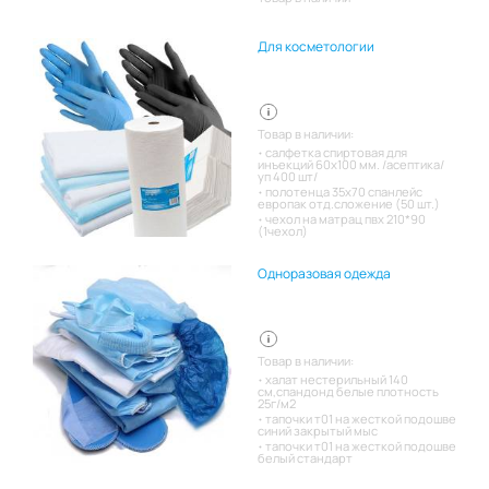
Для косметологии
Товар в наличии:
салфетка спиртовая для
инъекций 60х100 мм. /асептика/
уп 400 шт/
полотенца 35х70 спанлейс
европак отд.сложение (50 шт.)
чехол на матрац пвх 210*90
(1чехол)
Одноразовая одежда
Товар в наличии:
халат нестерильный 140
см,спандонд белые плотность
25г/м2
тапочки т01 на жесткой подошве
синий закрытый мыс
тапочки т01 на жесткой подошве
белый стандарт