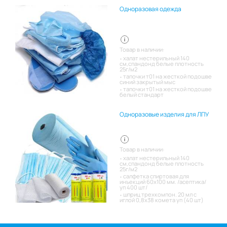
Одноразовая одежда
Товар в наличии:
халат нестерильный 140
см,спандонд белые плотность
25г/м2
тапочки т01 на жесткой подошве
синий закрытый мыс
тапочки т01 на жесткой подошве
белый стандарт
Одноразовые изделия для ЛПУ
Товар в наличии:
халат нестерильный 140
см,спандонд белые плотность
25г/м2
салфетка спиртовая для
инъекций 60х100 мм. /асептика/
уп 400 шт/
шприц трехкомпон. 20 мл с
иглой 0,8х38 комета уп (40 шт)