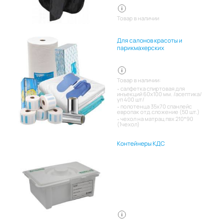
Товар в наличии
Для салонов красоты и
парикмахерских
Товар в наличии:
салфетка спиртовая для
инъекций 60х100 мм. /асептика/
уп 400 шт/
полотенца 35х70 спанлейс
европак отд.сложение (50 шт.)
чехол на матрац пвх 210*90
(1чехол)
Контейнеры КДС