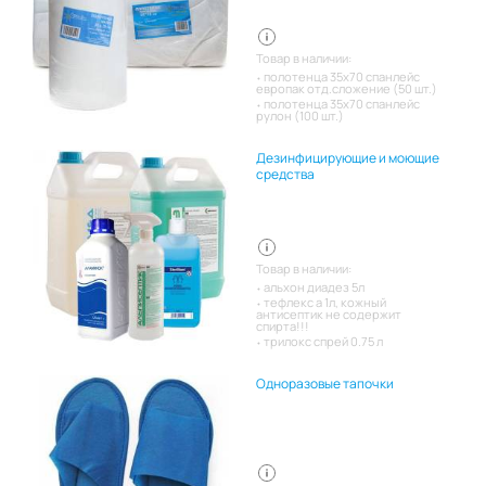
Товар в наличии:
полотенца 35х70 спанлейс
европак отд.сложение (50 шт.)
полотенца 35х70 спанлейс
рулон (100 шт.)
Дезинфицирующие и моющие
средства
Товар в наличии:
альхон диадез 5л
тефлекс а 1л, кожный
антисептик не содержит
спирта!!!
трилокс спрей 0.75 л
Одноразовые тапочки