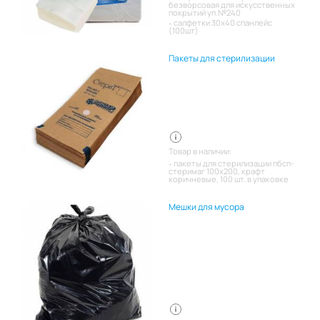
безворсовая для искусственных
покрытий уп.№240
салфетки 30х40 спанлейс
(100шт)
Пакеты для стерилизации
Товар в наличии:
пакеты для стерилизации пбсп-
стеримаг 100х200, крафт
коричневые, 100 шт. в упаковке
Мешки для мусора