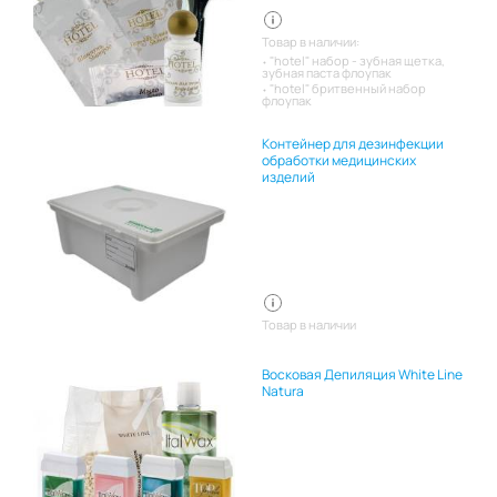
Товар в наличии:
"hotel" набор - зубная щетка,
зубная паста флоупак
"hotel" бритвенный набор
флоупак
Контейнер для дезинфекции
обработки медицинских
изделий
Товар в наличии
Восковая Депиляция White Line
Natura