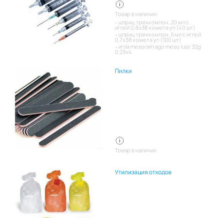
Товар в наличии:
шприц трехкомпон. 20 мл с
иглой 0,8х38 комета уп (40 шт)
шприц трехкомпон. 5 мл с иглой
0,7х38 комета уп (100 шт)
игла mesoram ago meso luer 32g
0,23x4
Пилки
Товар в наличии
Утилизация отходов