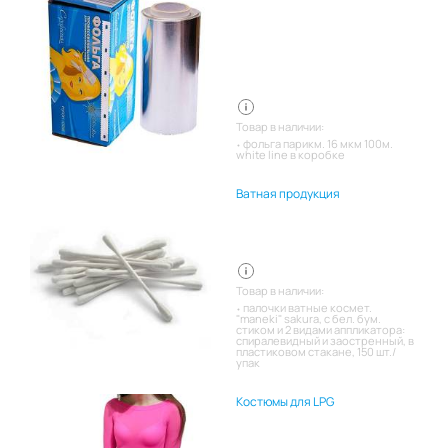
Товар в наличии:
фольга парикм. 16 мкм 100м.
white line в коробке
Ватная продукция
Товар в наличии:
палочки ватные космет.
"maneki" sakura, с бел. бум.
стиком и 2 видами аппликатора:
спиралевидный и заостренный, в
пластиковом стакане, 150 шт./
упак
Костюмы для LPG