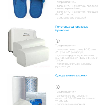
Товар в наличии:
тапочки т01 на жесткой подошве
синий закрытый мыс
тапочки т01 на жесткой подошве
белый стандарт
одноразовые водолей
Полотенца одноразовые
бумажные
Товар в наличии:
полотенца листовые 1-250 vmч
/20 (35 г/м2)(комфорт)
диспенсер для жидкого мыла
s.4 1000мл (вхшхг): 17см x 15,5см x
12,5см
полотенце бумажные 2сл 2
рулона в уп
Одноразовые салфетки
Товар в наличии:
салфетка спиртовая для
инъекций 60х100 мм. /асептика/
уп 400 шт/
салфетка маникюрная