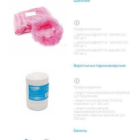
Шапочки
Товар в наличии:
шапочка шарлотта - белая (уп.
100 шт.)
шапочка шарлотта - желтая (уп.
100 шт.)
шапочка шарлотта черная (уп.
100 шт.)
Воротнички парикмахерские
Товар в наличии:
воротнички бумажные в рулоне
(уп 5 рулонов)
воротнички мягкие 7х40 см
спанлейс (уп. 100 шт)
воротнички мягкие
парикмахерские 8х40см
спанлейс черные в рулоне (уп.
100 шт)
Бахилы