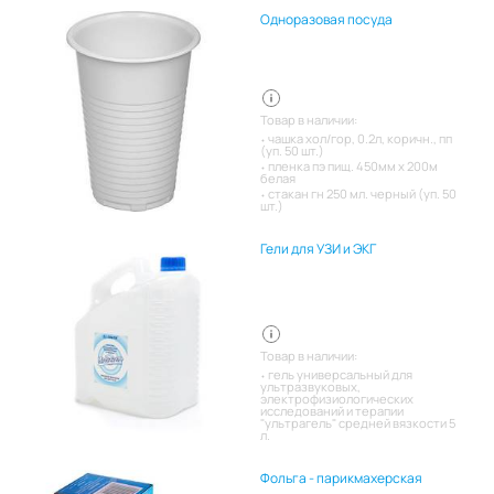
Одноразовая посуда
Товар в наличии:
чашка хол/гор, 0.2л, коричн., пп
(уп. 50 шт.)
пленка пэ пищ. 450мм х 200м
белая
стакан гн 250 мл. черный (уп. 50
шт.)
Гели для УЗИ и ЭКГ
Товар в наличии:
гель универсальный для
ультразвуковых,
электрофизиологических
исследований и терапии
"ультрагель" средней вязкости 5
л.
Фольга - парикмахерская