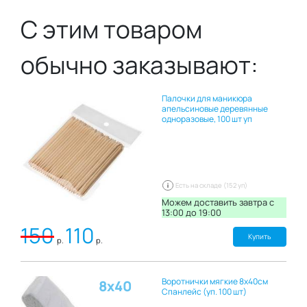
Преимущества:
С этим товаром
– материал не имеет аналогов по степени
безворсовости;
– не оставляют на поверхности разводов и мелких
обычно заказывают:
ворсинок, в отличие от бумажных, нетканых и ватных
салфеток;
– отлично впитывают и удерживает влагу; — имеют
очень нежную и деликатную структуру;
Палочки для маникюра
– экономичны — 1 салфетка заменяет 10 обычных
апельсиновые деревянные
нетканых салфеток.
одноразовые, 100 шт уп
Есть на складе (152 уп)
Можем доставить завтра c
13:00 до 19:00
150
110
Купить
р.
р.
Воротнички мягкие 8х40см
8х40
Спанлейс (уп. 100 шт)