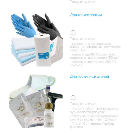
Товар в наличии
Для косметологии
Товар в наличии:
салфетка спиртовая для
инъекций 60х100 мм. /асептика/
уп 400 шт/
полотенца 35х70 спанлейс
европак отд.сложение (50 шт.)
чехол на матрац пвх 210*90
(1чехол)
Для гостиниц и отелей
Товар в наличии:
"hotel" набор - зубная щетка,
зубная паста флоупак
тапочки на жесткой подошве
синий стандарт лайт (25 пар)
"hotel" бритвенный набор
флоупак