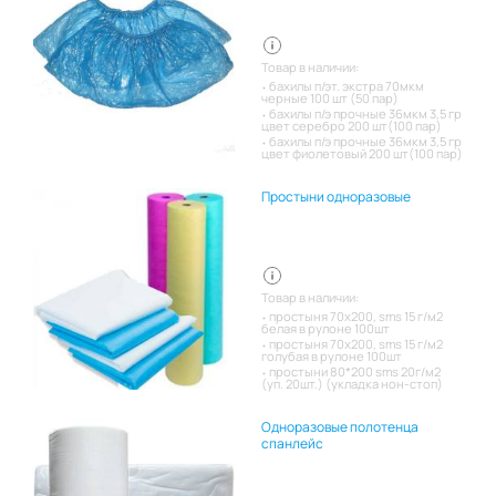
Товар в наличии:
бахилы п/эт. экстра 70мкм
черные 100 шт (50 пар)
бахилы п/э прочные 36мкм 3,5 гр
цвет серебро 200 шт(100 пар)
бахилы п/э прочные 36мкм 3,5 гр
цвет фиолетовый 200 шт(100 пар)
Простыни одноразовые
Товар в наличии:
простыня 70х200, sms 15 г/м2
белая в рулоне 100шт
простыня 70х200, sms 15 г/м2
голубая в рулоне 100шт
простыни 80*200 sms 20г/м2
(уп. 20шт.) (укладка нон-стоп)
Одноразовые полотенца
спанлейс