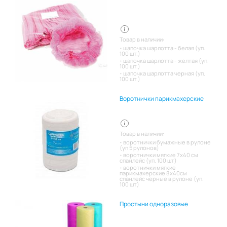
Товар в наличии:
шапочка шарлотта - белая (уп.
100 шт.)
шапочка шарлотта - желтая (уп.
100 шт.)
шапочка шарлотта черная (уп.
100 шт.)
Воротнички парикмахерские
Товар в наличии:
воротнички бумажные в рулоне
(уп 5 рулонов)
воротнички мягкие 7х40 см
спанлейс (уп. 100 шт)
воротнички мягкие
парикмахерские 8х40см
спанлейс черные в рулоне (уп.
100 шт)
Простыни одноразовые