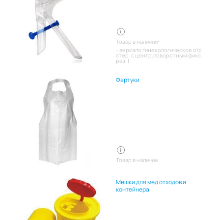
Товар в наличии:
зеркало гинекологическое о/р
стер. с центр.поворотным фикс.
раз. l
Фартуки
Товар в наличии
Мешки для мед отходов и
контейнера