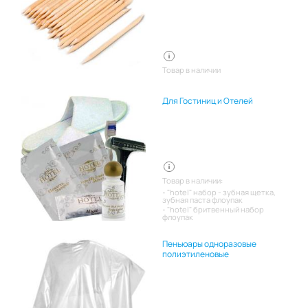
Товар в наличии
Для Гостиниц и Отелей
Товар в наличии:
"hotel" набор - зубная щетка,
зубная паста флоупак
"hotel" бритвенный набор
флоупак
Пеньюары одноразовые
полиэтиленовые