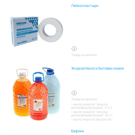
Лейкопластыри
Товар в наличии
Жидкое Мыло и бытовая химия
Товар в наличии:
мыло жидкое "альхон
дезинфицирующее" (1 л.)
мыло жидкое "альхон
дезинфицирующее" (5 л.)
мыло жидкое альхон 5л
Бафики