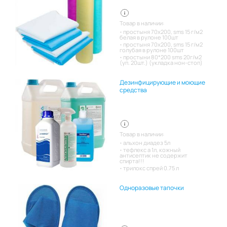
Товар в наличии:
простыня 70х200, sms 15 г/м2
белая в рулоне 100шт
простыня 70х200, sms 15 г/м2
голубая в рулоне 100шт
простыни 80*200 sms 20г/м2
(уп. 20шт.) (укладка нон-стоп)
Дезинфицирующие и моющие
средства
Товар в наличии:
альхон диадез 5л
тефлекс а 1л, кожный
антисептик не содержит
спирта!!!
трилокс спрей 0.75 л
Одноразовые тапочки