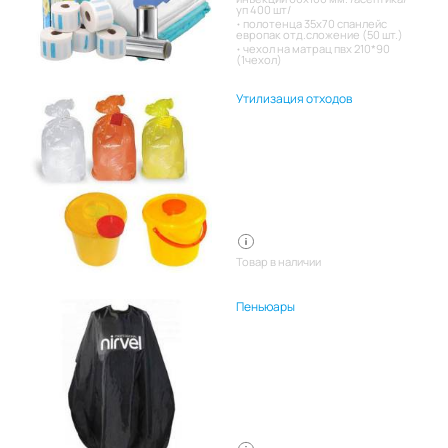
уп 400 шт/
полотенца 35х70 спанлейс
европак отд.сложение (50 шт.)
чехол на матрац пвх 210*90
(1чехол)
Утилизация отходов
Товар в наличии
Пеньюары