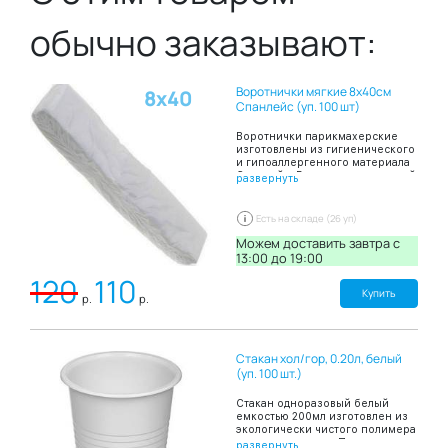
обычно заказывают:
Воротнички мягкие 8х40см
8х40
Спанлейс (уп. 100 шт)
Воротнички парикмахерские
изготовлены из гигиенического
и гипоаллергенного материала
Спанлейс, Воротнички шириной
развернуть
8 и длиной 40 сантиметров
сложены в пачку по 100 штук.
Благодаря таким свойствам
Есть на складе (26 уп)
материала Спанлейса как
мягкость и высокая
Можем доставить завтра c
впитываемость воротнички
13:00 до 19:00
создают комфортные ощущения
120
110
на коже и препятствию
попаданию загрязнений на
Купить
р.
р.
кожу и одежду при проведении
парикмахерских работ.
Стакан хол/гор, 0.20л, белый
(уп. 100 шт.)
Стакан одноразовый белый
емкостью 200мл изготовлен из
экологически чистого полимера
– полипропилена. Подходит для
развернуть