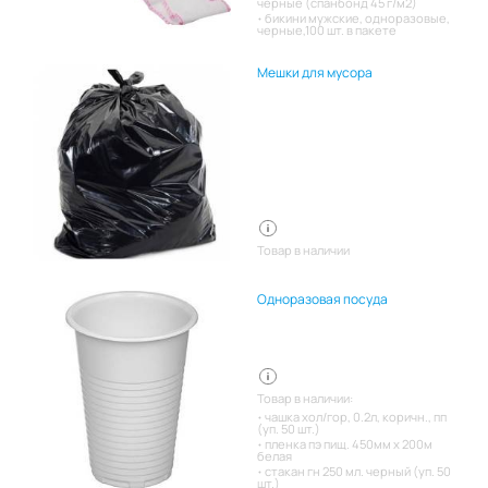
черные (спанбонд 45 г/м2)
бикини мужские, одноразовые,
черные,100 шт. в пакете
Мешки для мусора
Товар в наличии
Одноразовая посуда
Товар в наличии:
чашка хол/гор, 0.2л, коричн., пп
(уп. 50 шт.)
пленка пэ пищ. 450мм х 200м
белая
стакан гн 250 мл. черный (уп. 50
шт.)