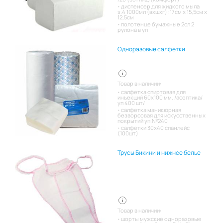
диспенсер для жидкого мыла
s.4 1000мл (вхшхг): 17см x 15,5см x
12,5см
полотенце бумажные 2сл 2
рулона в уп
Одноразовые салфетки
Товар в наличии:
салфетка спиртовая для
инъекций 60х100 мм. /асептика/
уп 400 шт/
салфетка маникюрная
безворсовая для искусственных
покрытий уп.№240
салфетки 30х40 спанлейс
(100шт)
Трусы Бикини и нижнее белье
Товар в наличии:
шорты мужские одноразовые