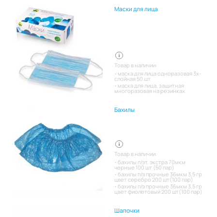
Маски для лица
Товар в наличии:
маска для лица одноразовая 3х-
слойная 50 шт
маска для лица, защитная
многоразовая на резинках
Бахилы
Товар в наличии:
бахилы п/эт. экстра 70мкм
черные 100 шт (50 пар)
бахилы п/э прочные 36мкм 3,5 гр
цвет серебро 200 шт(100 пар)
бахилы п/э прочные 36мкм 3,5 гр
цвет фиолетовый 200 шт(100 пар)
Шапочки