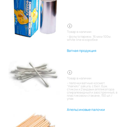
Товар в наличии:
фольга парикм. 16 мкм 100м.
white line в коробке
Ватная продукция
Товар в наличии:
палочки ватные космет.
"maneki" sakura, с бел. бум.
стиком и 2 видами аппликатора:
спиралевидный и заостренный, в
пластиковом стакане, 150 шт./
упак
Апельсиновые палочки