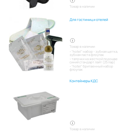
Товар в наличии
Для гостиниц и отелей
Товар в наличии:
"hotel" набор - зубная щетка,
зубная паста флоупак
тапочки на жесткой подошве
синий стандарт лайт (25 пар)
"hotel" бритвенный набор
флоупак
Контейнеры КДС
Товар в наличии