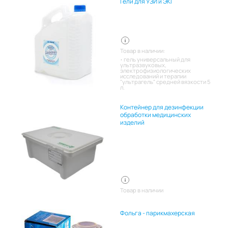
Гели для УЗИ и ЭКГ
Товар в наличии:
гель универсальный для
ультразвуковых,
электрофизиологических
исследований и терапии
"ультрагель" средней вязкости 5
л.
Контейнер для дезинфекции
обработки медицинских
изделий
Товар в наличии
Фольга - парикмахерская