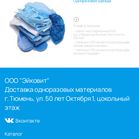
Одноразовая одежда
Товар в наличии:
халат нестерильный 140
см,спандонд белые плотность
25г/м2
тапочки т01 на жесткой подошве
синий закрытый мыс
тапочки т01 на жесткой подошве
белый стандарт
ООО "Эйковит"
Доставка одноразовых материалов
г. Тюмень, ул. 50 лет Октября 1, цокольный
этаж
Вконтакте
Каталог