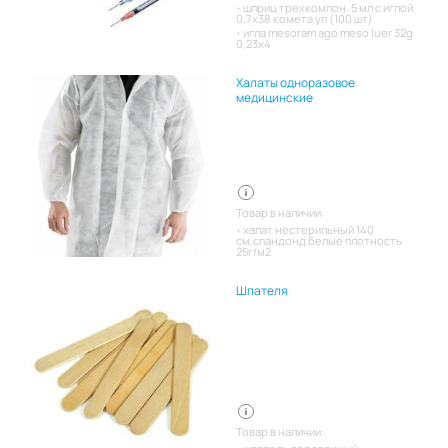
шприц трехкомпон. 5 мл с иглой
0,7х38 комета уп (100 шт)
игла mesoram ago meso luer 32g
0,23x4
Халаты одноразовое
медицинские
Товар в наличии:
халат нестерильный 140
см,спандонд белые плотность
25г/м2
Шпателя
Товар в наличии: