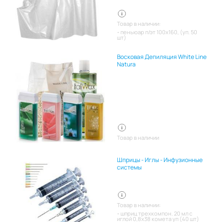
Товар в наличии:
пеньюар п/эт 100х160, (уп. 50
шт)
Восковая Депиляция White Line
Natura
Товар в наличии
Шприцы - Иглы - Инфузионные
системы
Товар в наличии:
шприц трехкомпон. 20 мл с
иглой 0,8х38 комета уп (40 шт)