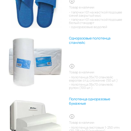
Товар в наличии:
тапочки т01 на жесткой подошве
синий закрытый мыс
тапочки т01 на жесткой подошве
белый стандарт
одноразовые водолей
Одноразовые полотенца
спанлейс
Товар в наличии:
полотенца 35х70 спанлейс
европак отд.сложение (50 шт.)
полотенца 35х70 спанлейс
рулон (100 шт.)
Полотенца одноразовые
бумажные
Товар в наличии:
полотенца листовые 1-250 vmч
/20 (35 г/м2)(комфорт)