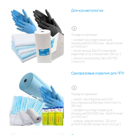
Для косметологии
Товар в наличии:
салфетка спиртовая для
инъекций 60х100 мм. /асептика/
уп 400 шт/
полотенца 35х70 спанлейс
европак отд.сложение (50 шт.)
чехол на матрац пвх 210*90
(1чехол)
Одноразовые изделия для ЛПУ
Товар в наличии:
халат нестерильный 140
см,спандонд белые плотность
25г/м2
салфетка спиртовая для
инъекций 60х100 мм. /асептика/
уп 400 шт/
шприц трехкомпон. 20 мл с
иглой 0,8х38 комета уп (40 шт)