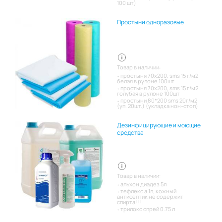
100 шт)
Простыни одноразовые
Товар в наличии:
простыня 70х200, sms 15 г/м2
белая в рулоне 100шт
простыня 70х200, sms 15 г/м2
голубая в рулоне 100шт
простыни 80*200 sms 20г/м2
(уп. 20шт.) (укладка нон-стоп)
Дезинфицирующие и моющие
средства
Товар в наличии:
альхон диадез 5л
тефлекс а 1л, кожный
антисептик не содержит
спирта!!!
трилокс спрей 0.75 л