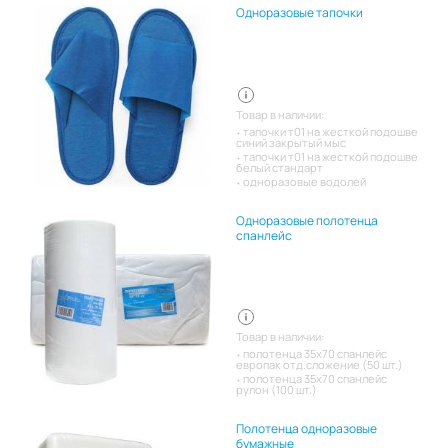
Одноразовые тапочки
Товар в наличии:
тапочки т01 на жесткой подошве
синий закрытый мыс
тапочки т01 на жесткой подошве
белый стандарт
одноразовые водолей
Одноразовые полотенца
спанлейс
Товар в наличии:
полотенца 35х70 спанлейс
европак отд.сложение (50 шт.)
полотенца 35х70 спанлейс
рулон (100 шт.)
Полотенца одноразовые
бумажные