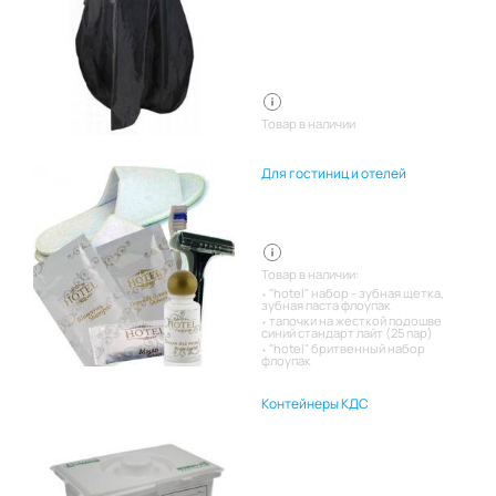
Товар в наличии
Для гостиниц и отелей
Товар в наличии:
"hotel" набор - зубная щетка,
зубная паста флоупак
тапочки на жесткой подошве
синий стандарт лайт (25 пар)
"hotel" бритвенный набор
флоупак
Контейнеры КДС