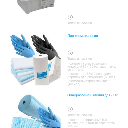
Товар в наличии
Для косметологии
Товар в наличии:
салфетка спиртовая для
инъекций 60х100 мм. /асептика/
уп 400 шт/
полотенца 35х70 спанлейс
европак отд.сложение (50 шт.)
чехол на матрац пвх 210*90
(1чехол)
Одноразовые изделия для ЛПУ
Товар в наличии:
халат нестерильный 140
см,спандонд белые плотность
25г/м2