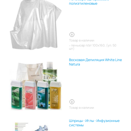
полиэтиленовые
Товар в наличии:
пеньюар п/эт 100х160, (уп. 50
шт)
Восковая Депиляция White Line
Natura
Товар в наличии
Шприцы - Иглы - Инфузионные
системы