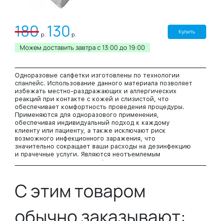
180
130
Купить
р.
р.
Можем доставить завтра c 13:00 до 19:00
Одноразовые салфетки изготовлены по технологии
спанлейс. Использование данного материала позволяет
избежать местно-раздражающих и аллергических
реакций при контакте с кожей и слизистой, что
обеспечивает комфортность проведения процедуры.
Применяются для одноразового применения,
обеспечивая индивидуальный подход к каждому
клиенту или пациенту, а также исключают риск
возможного инфекционного заражения, что
значительно сокращает ваши расходы на дезинфекцию
и прачечные услуги. Являются неотъемлемым
расходным материалом в сфере медицины и индустрии
красоты. После использования утилизируются в отходы
соответствующего класса. Выпускаются в прозрачных
С этим товаром
герметичных полиэтиленовых упаковках, индивидуально
укомплектованы друг на друга, что упрощает
использование и хранение.
обычно заказывают:
Размер: 20х20 см.
В упаковке: 100 штук.