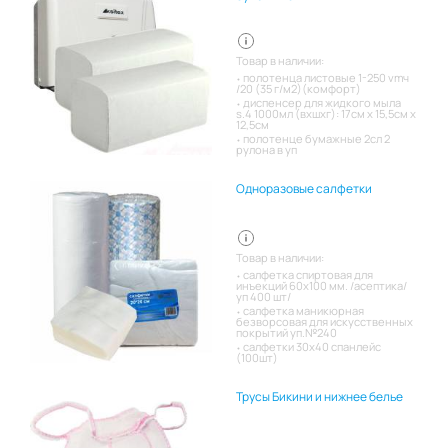
Товар в наличии:
полотенца листовые 1-250 vmч
/20 (35 г/м2)(комфорт)
диспенсер для жидкого мыла
s.4 1000мл (вхшхг): 17см x 15,5см x
12,5см
полотенце бумажные 2сл 2
рулона в уп
Одноразовые салфетки
Товар в наличии:
салфетка спиртовая для
инъекций 60х100 мм. /асептика/
уп 400 шт/
салфетка маникюрная
безворсовая для искусственных
покрытий уп.№240
салфетки 30х40 спанлейс
(100шт)
Трусы Бикини и нижнее белье