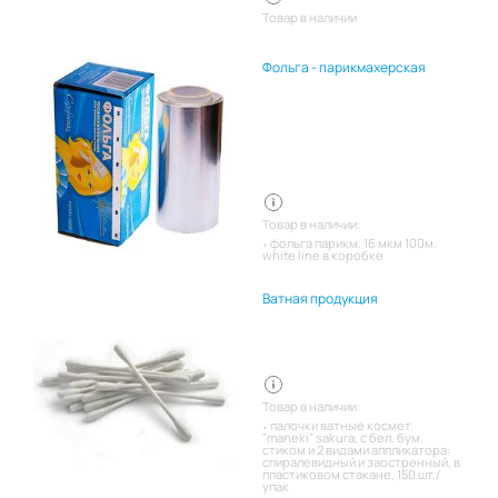
Товар в наличии
Фольга - парикмахерская
Товар в наличии:
фольга парикм. 16 мкм 100м.
white line в коробке
Ватная продукция
Товар в наличии:
палочки ватные космет.
"maneki" sakura, с бел. бум.
стиком и 2 видами аппликатора:
спиралевидный и заостренный, в
пластиковом стакане, 150 шт./
упак