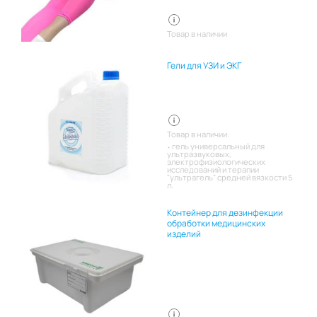
Товар в наличии
Гели для УЗИ и ЭКГ
Товар в наличии:
гель универсальный для
ультразвуковых,
электрофизиологических
исследований и терапии
"ультрагель" средней вязкости 5
л.
Контейнер для дезинфекции
обработки медицинских
изделий