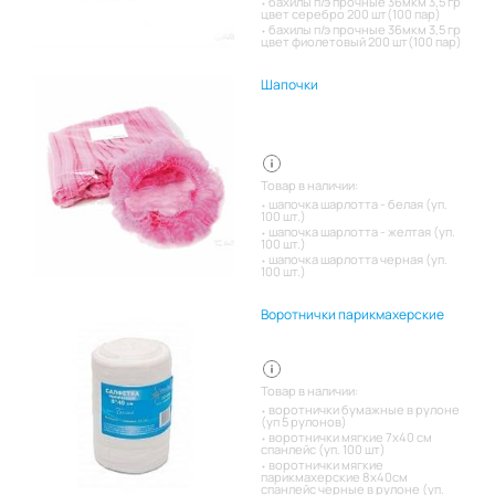
бахилы п/э прочные 36мкм 3,5 гр
цвет серебро 200 шт(100 пар)
бахилы п/э прочные 36мкм 3,5 гр
цвет фиолетовый 200 шт(100 пар)
Шапочки
Товар в наличии:
шапочка шарлотта - белая (уп.
100 шт.)
шапочка шарлотта - желтая (уп.
100 шт.)
шапочка шарлотта черная (уп.
100 шт.)
Воротнички парикмахерские
Товар в наличии:
воротнички бумажные в рулоне
(уп 5 рулонов)
воротнички мягкие 7х40 см
спанлейс (уп. 100 шт)
воротнички мягкие
парикмахерские 8х40см
спанлейс черные в рулоне (уп.