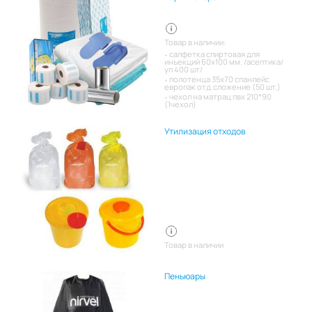
Товар в наличии:
салфетка спиртовая для
инъекций 60х100 мм. /асептика/
уп 400 шт/
полотенца 35х70 спанлейс
европак отд.сложение (50 шт.)
чехол на матрац пвх 210*90
(1чехол)
Утилизация отходов
Товар в наличии
Пеньюары