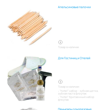
Апельсиновые палочки
Товар в наличии
Для Гостиниц и Отелей
Товар в наличии:
"hotel" набор - зубная щетка,
зубная паста флоупак
"hotel" бритвенный набор
флоупак
Пеньюары одноразовые