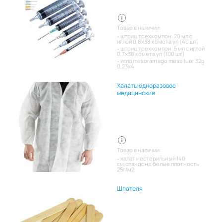
Товар в наличии:
шприц трехкомпон. 20 мл с
иглой 0,8х38 комета уп (40 шт)
шприц трехкомпон. 5 мл с иглой
0,7х38 комета уп (100 шт)
игла mesoram ago meso luer 32g
0,23x4
Халаты одноразовое
медицинские
Товар в наличии:
халат нестерильный 140
см,спандонд белые плотность
25г/м2
Шпателя