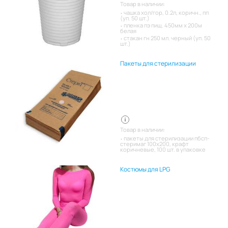
Товар в наличии:
чашка хол/гор, 0.2л, коричн., пп
(уп. 50 шт.)
пленка пэ пищ. 450мм х 200м
белая
стакан гн 250 мл. черный (уп. 50
шт.)
Пакеты для стерилизации
Товар в наличии:
пакеты для стерилизации пбсп-
стеримаг 100х200, крафт
коричневые, 100 шт. в упаковке
Костюмы для LPG