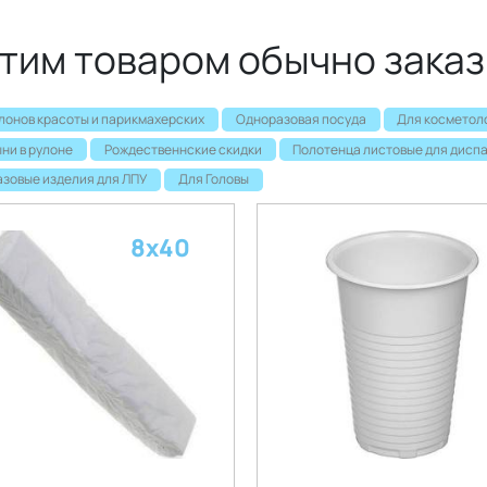
этим товаром обычно зака
лонов красоты и парикмахерских
Одноразовая посуда
Для косметол
ни в рулоне
Рождественнские скидки
Полотенца листовые для дисп
зовые изделия для ЛПУ
Для Головы
8х40