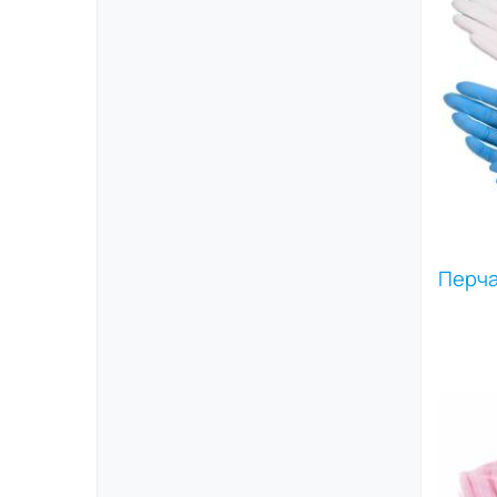
защи
от ф
спна
возд
Шапо
фикс
плот
обес
испо
диск
след
унив
разл
Перча
плот
проз
поли
штук