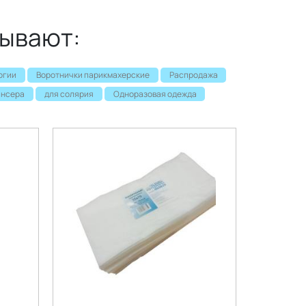
зывают:
огии
Воротнички парикмахерские
Распродажа
ансера
для солярия
Одноразовая одежда