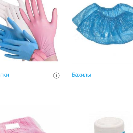
ту волосистой части головы
акторов внешней среды,
бонд обладает хорошей
ухопроницаемостью.
чка оснащена мягкой
ирующей резинкой, которая
но прилегает к голове и
печивает удобство при
льзовании, не причиняет
омфорта и не оставляет
ов на коже. Изделия имеют
ерсальный размер и могут
ичаться цветом и
тки
Бахилы
ностью. Выпускаются в
рачной упаковке из
этилена. В упаковке: 100
. Цвет: белый.