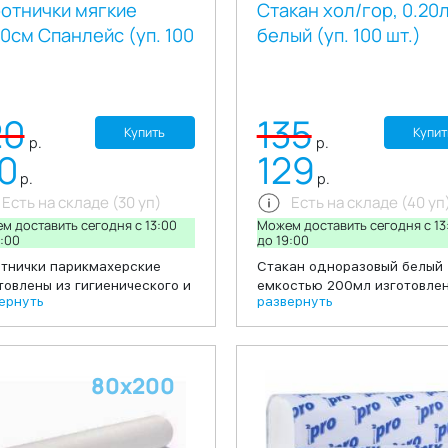
отнички мягкие
Стакан хол/гор, 0.20л
0см Спанлейс (уп. 100
белый (уп. 100 шт.)
20
135
Купить
Купит
р.
р.
10
129
р.
р.
Есть на складе (30 уп)
Есть на складе (40 уп
м доставить сегодня c 13:00
Можем доставить сегодня c 13
:00
до 19:00
тнички парикмахерские
Стакан одноразовый белый
товлены из гигиенического и
емкостью 200мл изготовлен
ернуть
развернуть
аллергенного материала
экологически чистого поли
лейс, Воротнички шириной
– полипропилена. Подходит
длиной 40 сантиметров
офисных столовых, предпри
ены в пачку по 100 штук.
общественного питания, а 
80х200
одаря таким свойствам
для организаций,
риала Спанлейса как
специализирующихся на
ость и высокая
торговле одноразовой посу
ываемость воротнички
Цвет: белый В упаковке: 10