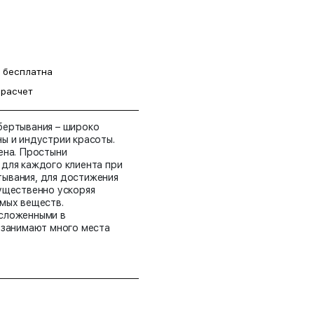
а бесплатна
 расчет
бертывания – широко
ы и индустрии красоты.
ена. Простыни
для каждого клиента при
ывания, для достижения
ущественно ускоряя
мых веществ.
сложенными в
 занимают много места