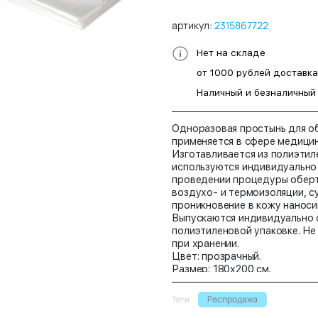
артикул:
2315867722
Нет на складе
от 1000 рублей доставк
Наличный и безналичный
Одноразовая простынь для о
применяется в сфере медицин
Изготавливается из полиэтил
используются индивидуально 
проведении процедуры оберт
воздухо- и термоизоляции, с
проникновение в кожу наноси
Выпускаются индивидуально 
полиэтиленовой упаковке. Не
при хранении.
Цвет: прозрачный.
Размер: 180х200 см.
Упаковка: 20 штук.
Распродажа
Теги: