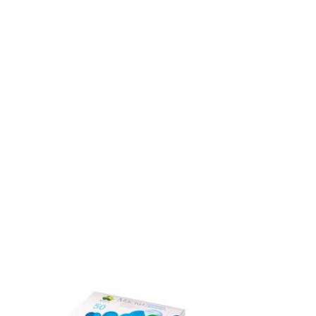
выскальзывание ёмкости из рук.
В упаковке: 50шт.