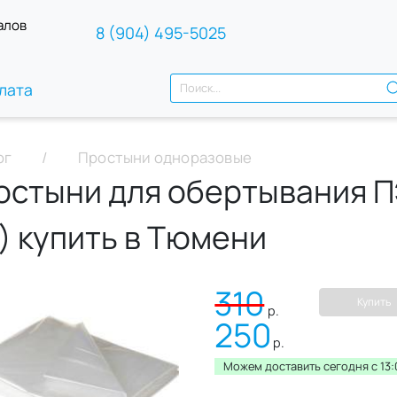
алов
8 (904) 495-5025
лата
ог
Простыни одноразовые
остыни для обертывания ПЭ
) купить в Тюмени
310
Купить
р.
250
р.
Можем доставить сегодня c 13: