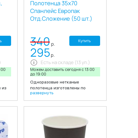
,
Полотенца 35х70
Спанлейс Европак
Отд.Сложение (50 шт.)
340
ь
Купить
р.
295
р.
)
Есть на складе (13 уп.)
:00
Можем доставить сегодня c 13:00
до 19:00
Одноразовые нетканые
 из
полотенца изготовлены по
развернуть
мера
технологии спанлейс. по
 для
структуре, безворсовые
ятий
полотенца, обеспечивают
также
деликатный контакт с кожей, что
обеспечивает комфортность
проведения процедуры.
дой.
Используются для одноразового
0
применения, обеспечивая