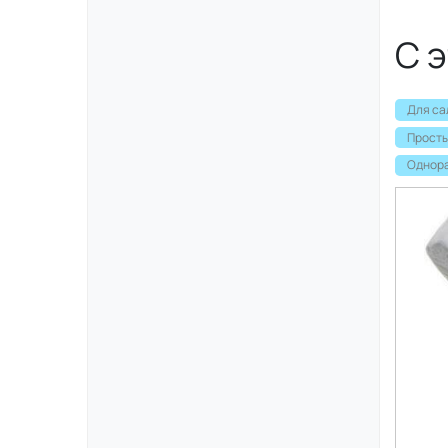
С 
Для са
Просты
Однора