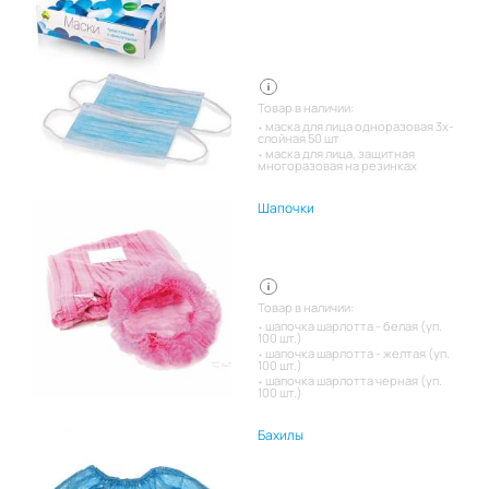
Товар в наличии:
маска для лица одноразовая 3х-
слойная 50 шт
маска для лица, защитная
многоразовая на резинках
Шапочки
Товар в наличии:
шапочка шарлотта - белая (уп.
100 шт.)
шапочка шарлотта - желтая (уп.
100 шт.)
шапочка шарлотта черная (уп.
100 шт.)
Бахилы