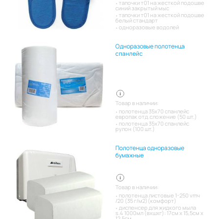
тапочки т01 на жесткой подошве
синий закрытый мыс
тапочки т01 на жесткой подошве
белый стандарт
одноразовые водолей
Одноразовые полотенца
спанлейс
Товар в наличии:
полотенца 35х70 спанлейс
европак отд.сложение (50 шт.)
полотенца 35х70 спанлейс
рулон (100 шт.)
Полотенца одноразовые
бумажные
Товар в наличии:
полотенца листовые 1-250 vmч
/20 (35 г/м2)(комфорт)
диспенсер для жидкого мыла
s.4 1000мл (вхшхг): 17см x 15,5см x
12,5см