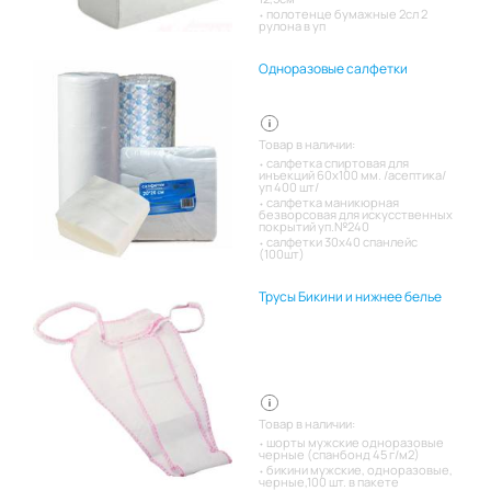
полотенце бумажные 2сл 2
рулона в уп
Одноразовые салфетки
Товар в наличии:
салфетка спиртовая для
инъекций 60х100 мм. /асептика/
уп 400 шт/
салфетка маникюрная
безворсовая для искусственных
покрытий уп.№240
салфетки 30х40 спанлейс
(100шт)
Трусы Бикини и нижнее белье
Товар в наличии:
шорты мужские одноразовые
черные (спанбонд 45 г/м2)
бикини мужские, одноразовые,
черные,100 шт. в пакете