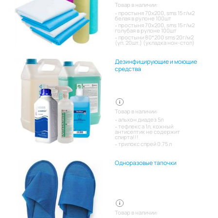
Товар в наличии:
простыня 70х200, sms 15 г/м2
белая в рулоне 100шт
простыня 70х200, sms 15 г/м2
голубая в рулоне 100шт
простыни 80*200 sms 20г/м2
(уп. 20шт.) (укладка нон-стоп)
Дезинфицирующие и моющие
средства
Товар в наличии:
альхон диадез 5л
тефлекс а 1л, кожный
антисептик не содержит
спирта!!!
трилокс спрей 0.75 л
Одноразовые тапочки
Товар в наличии: