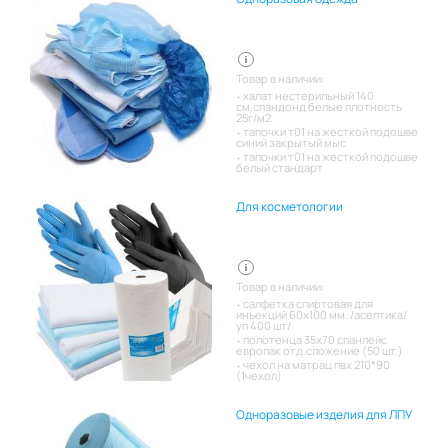
Товар в наличии:
халат нестерильный 140
см,спандонд белые плотность
25г/м2
тапочки т01 на жесткой подошве
синий закрытый мыс
тапочки т01 на жесткой подошве
белый стандарт
Для косметологии
Товар в наличии:
салфетка спиртовая для
инъекций 60х100 мм. /асептика/
уп 400 шт/
полотенца 35х70 спанлейс
европак отд.сложение (50 шт.)
чехол на матрац пвх 210*90
(1чехол)
Одноразовые изделия для ЛПУ