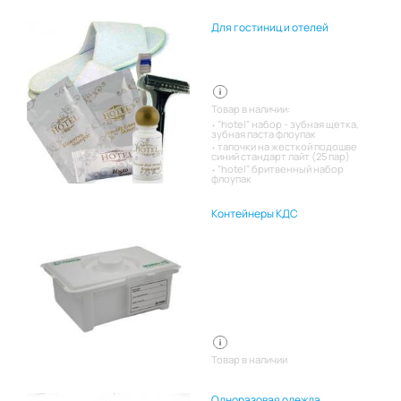
Для гостиниц и отелей
Товар в наличии:
"hotel" набор - зубная щетка,
зубная паста флоупак
тапочки на жесткой подошве
синий стандарт лайт (25 пар)
"hotel" бритвенный набор
флоупак
Контейнеры КДС
Товар в наличии
Одноразовая одежда