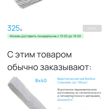
325
Купить
р.
Можем доставить понедельник c 13:00 до 19:00
С этим товаром
обычно заказывают:
Воротнички мягкие 8х40см
8х40
Спанлейс (уп. 100 шт)
Воротнички парикмахерские
изготовлены из гигиенического
и гипоаллергенного материала
Спанлейс, Воротнички шириной
развернуть
8 и длиной 40 сантиметров
сложены в пачку по 100 штук.
Благодаря таким свойствам