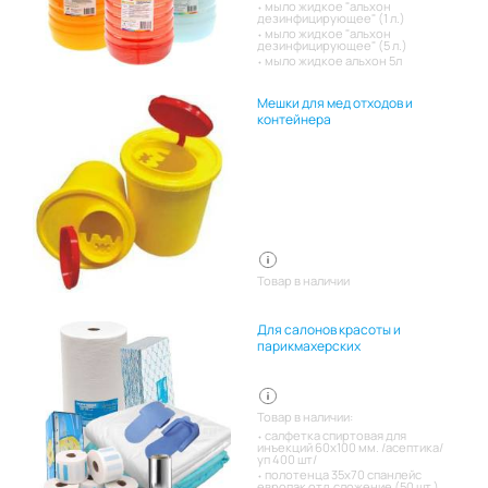
мыло жидкое "альхон
дезинфицирующее" (1 л.)
мыло жидкое "альхон
дезинфицирующее" (5 л.)
мыло жидкое альхон 5л
Мешки для мед отходов и
контейнера
Товар в наличии
Для салонов красоты и
парикмахерских
Товар в наличии:
салфетка спиртовая для
инъекций 60х100 мм. /асептика/
уп 400 шт/
полотенца 35х70 спанлейс
европак отд.сложение (50 шт.)