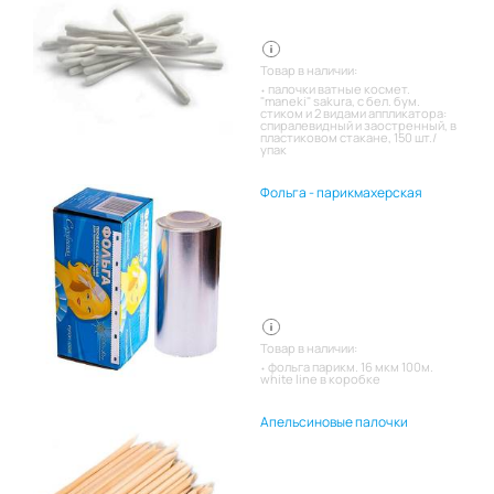
Товар в наличии:
палочки ватные космет.
"maneki" sakura, с бел. бум.
стиком и 2 видами аппликатора:
спиралевидный и заостренный, в
пластиковом стакане, 150 шт./
упак
Фольга - парикмахерская
Товар в наличии:
фольга парикм. 16 мкм 100м.
white line в коробке
Апельсиновые палочки