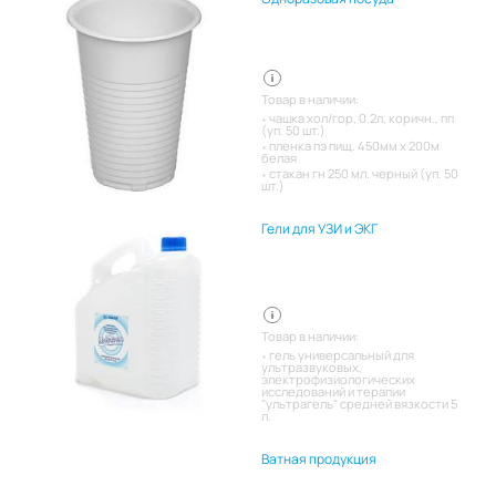
Товар в наличии:
чашка хол/гор, 0.2л, коричн., пп
(уп. 50 шт.)
пленка пэ пищ. 450мм х 200м
белая
стакан гн 250 мл. черный (уп. 50
шт.)
Гели для УЗИ и ЭКГ
Товар в наличии:
гель универсальный для
ультразвуковых,
электрофизиологических
исследований и терапии
"ультрагель" средней вязкости 5
л.
Ватная продукция