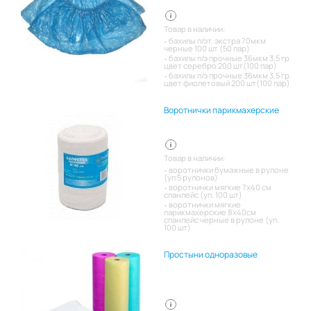
Товар в наличии:
бахилы п/эт. экстра 70мкм
черные 100 шт (50 пар)
бахилы п/э прочные 36мкм 3,5 гр
цвет серебро 200 шт(100 пар)
бахилы п/э прочные 36мкм 3,5 гр
цвет фиолетовый 200 шт(100 пар)
Воротнички парикмахерские
Товар в наличии:
воротнички бумажные в рулоне
(уп 5 рулонов)
воротнички мягкие 7х40 см
спанлейс (уп. 100 шт)
воротнички мягкие
парикмахерские 8х40см
спанлейс черные в рулоне (уп.
100 шт)
Простыни одноразовые