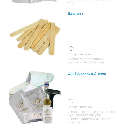
шт)
Шпателя
Товар в наличии:
шпатель деревянный
стерильный. 100шт в уп
Для Гостиниц и Отелей
Товар в наличии:
"hotel" набор - зубная щетка,
зубная паста флоупак
"hotel" бритвенный набор
флоупак