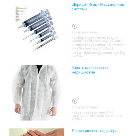
Шприцы - Иглы - Инфузионные
системы
Товар в наличии:
шприц трехкомпон. 20 мл с
иглой 0,8х38 комета уп (40 шт)
шприц трехкомпон. 5 мл с иглой
0,7х38 комета уп (100 шт)
игла mesoram ago meso luer 32g
0,23x4
Халаты одноразовое
медицинские
Товар в наличии:
халат нестерильный 140
см,спандонд белые плотность
25г/м2
Для маникюра и педикюра