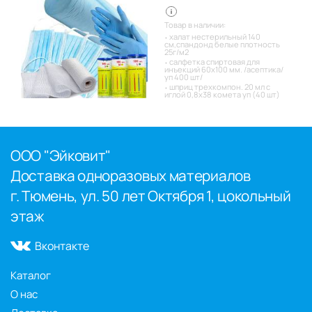
Товар в наличии:
халат нестерильный 140
см,спандонд белые плотность
25г/м2
салфетка спиртовая для
инъекций 60х100 мм. /асептика/
уп 400 шт/
шприц трехкомпон. 20 мл с
иглой 0,8х38 комета уп (40 шт)
ООО "Эйковит"
Доставка одноразовых материалов
г. Тюмень, ул. 50 лет Октября 1, цокольный
этаж
Вконтакте
Каталог
О нас