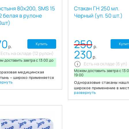
стыня 80х200, SMS 15
Стакан ГН 250 мл.
2 белая в рулоне
Черный (уп. 50 шт.)
0шт)
70
250
Купить
Купит
р.
р.
230
Есть на складе (12 рулон)
р.
м доставить завтра c 13:00 до
Есть на складе (6 уп)
0
Можем доставить завтра c 13:
разовая медицинская
19:00
тынь – широко применяется
ернуть
Одноразовые стаканы нашл
ере медицины и индустрии
широкое применение в мес
оты. Изготавливается из
развернуть
общественного питания, ко
кокачественного нетканого
шопов, киосков с уличной е
риала: трехслойного SMS (S
офисных столовых а также 
анбонд, M - мелтблаун, S -
проведении праздников в
бонд). Простыни
домашних условиях, выездо
льзуются индивидуально
пикники. Стакан бумажный
каждого клиента в качестве
емкостью в 300 мл
тилочного материала на