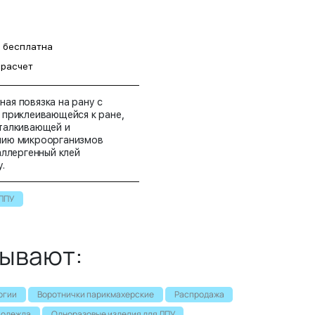
а бесплатна
 расчет
ая повязка на рану с
 приклеивающейся к ране,
талкивающей и
нию микроорганизмов
аллергенный клей
.
 ЛПУ
зывают:
огии
Воротнички парикмахерские
Распродажа
 одежда
Одноразовые изделия для ЛПУ