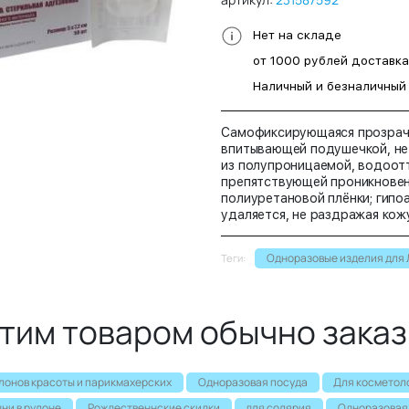
Нет на складе
от 1000 рублей доставк
Наличный и безналичный
Самофиксирующаяся прозрачн
впитывающей подушечкой, не
из полупроницаемой, водоот
препятствующей проникнове
полиуретановой плёнки; гипо
удаляется, не раздражая кожу
Одноразовые изделия для
Теги:
этим товаром обычно зака
лонов красоты и парикмахерских
Одноразовая посуда
Для косметол
ни в рулоне
Рождественнские скидки
для солярия
Одноразовая