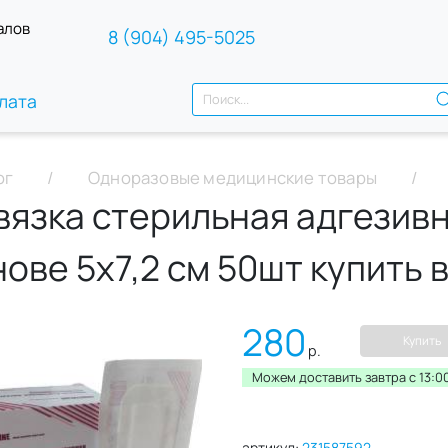
алов
8 (904) 495-5025
лата
ог
Одноразовые медицинские товары
вязка стерильная адгезивн
нове 5х7,2 см 50шт купить 
280
Купить
р.
Можем доставить завтра c 13:00
артикул:
231587592