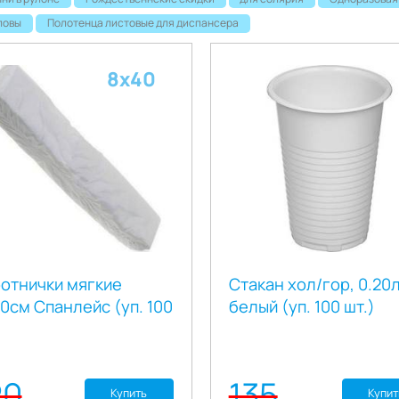
ловы
Полотенца листовые для диспансера
8х40
отнички мягкие
Стакан хол/гор, 0.20л
0см Спанлейс (уп. 100
белый (уп. 100 шт.)
20
135
Купить
Купит