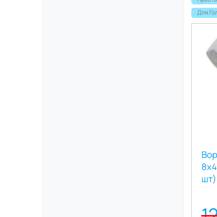
Для Го
Вор
8х4
шт)
1