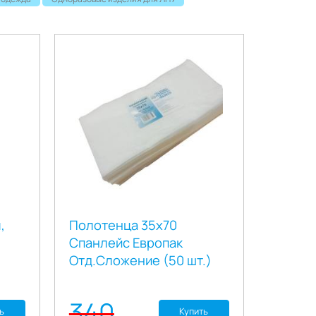
,
Полотенца 35х70
Спанлейс Европак
Отд.Сложение (50 шт.)
340
ь
Купить