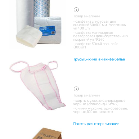
Товар в наличии:
салфетка спиртовая для
инъекций 60х100 мм. /асептика/
уп 400 шт/
салфетка маникюрная
безворсовая для искусственных
покрытий уп.№240
салфетки 30х40 спанлейс
(100шт)
Трусы Бикини и нижнее белье
Товар в наличии:
шорты мужские одноразовые
черные (спанбонд 45 г/м2)
бикини мужские, одноразовые,
черные,100 шт. в пакете
Пакеты для стерилизации