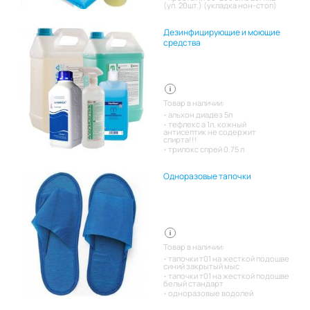
(уп. 20шт.) (укладка нон-стоп)
Дезинфицирующие и моющие
средства
Товар в наличии:
альхон диадез 5л
тефлекс а 1л, кожный
антисептик не содержит
спирта!!!
трилокс спрей 0.75 л
Одноразовые тапочки
Товар в наличии:
тапочки т01 на жесткой подошве
синий закрытый мыс
тапочки т01 на жесткой подошве
белый стандарт
одноразовые водолей