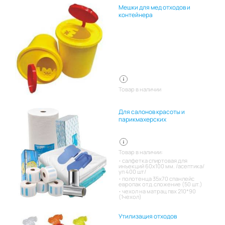
Мешки для мед отходов и
контейнера
Товар в наличии
Для салонов красоты и
парикмахерских
Товар в наличии:
салфетка спиртовая для
инъекций 60х100 мм. /асептика/
уп 400 шт/
полотенца 35х70 спанлейс
европак отд.сложение (50 шт.)
чехол на матрац пвх 210*90
(1чехол)
Утилизация отходов