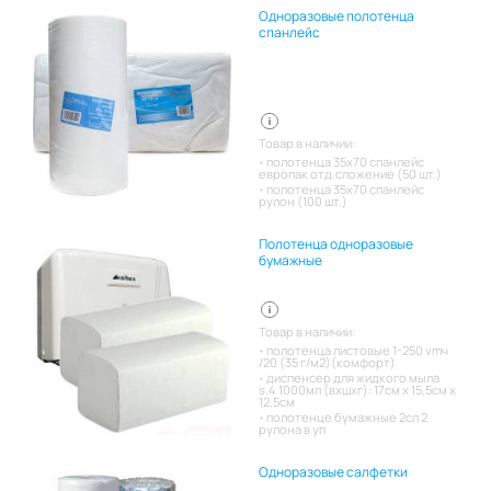
Одноразовые полотенца
спанлейс
Товар в наличии:
полотенца 35х70 спанлейс
европак отд.сложение (50 шт.)
полотенца 35х70 спанлейс
рулон (100 шт.)
Полотенца одноразовые
бумажные
Товар в наличии:
полотенца листовые 1-250 vmч
/20 (35 г/м2)(комфорт)
диспенсер для жидкого мыла
s.4 1000мл (вхшхг): 17см x 15,5см x
12,5см
полотенце бумажные 2сл 2
рулона в уп
Одноразовые салфетки