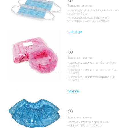
Товар в наличии:
маска для лица одноразовая 3х-
слойная 50 шт
маска для лица, защитная
многоразовая на резинках
Шапочки
Товар в наличии:
шапочка шарлотта - белая (уп.
100 шт.)
шапочка шарлотта - желтая (уп.
100 шт.)
шапочка шарлотта черная (уп.
100 шт.)
Бахилы
Товар в наличии:
бахилы п/эт. экстра 70мкм
черные 100 шт (50 пар)