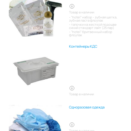
Товар в наличии:
"hotel" набор - зубная щетка,
зубная паста флоупак
тапочки на жесткой подошве
синий стандарт лайт (25 пар)
"hotel" бритвенный набор
флоупак
Контейнеры КДС
Товар в наличии
Одноразовая одежда
Товар в наличии: