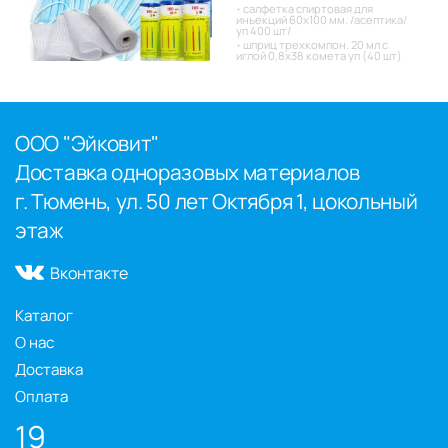
салфетка спиртовая для
инъекций 60х100 мм. /асептика/
уп 400 шт/
шприц трехкомпон. 20 мл с
иглой 0,8х38 комета уп (40 шт)
ООО "Эйковит"
Доставка одноразовых материалов
г. Тюмень, ул. 50 лет Октября 1, цокольный
этаж
Вконтакте
Каталог
О нас
Доставка
Оплата
19