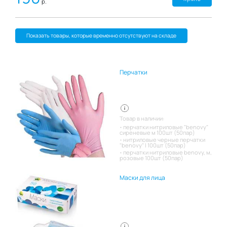
р.
Показать товары, которые временно отсутствуют на складе
Перчатки
Товар в наличии:
перчатки нитриловые "benovy"
сиреневые м 100шт (50пар)
нитриловые черные перчатки
"benovy" l 100шт (50пар)
перчатки нитриловые benovy, м,
розовые 100шт (50пар)
Маски для лица