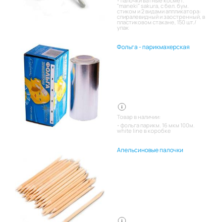
палочки ватные космет.
"maneki" sakura, с бел. бум.
стиком и 2 видами аппликатора:
спиралевидный и заостренный, в
пластиковом стакане, 150 шт./
упак
Фольга - парикмахерская
Товар в наличии:
фольга парикм. 16 мкм 100м.
white line в коробке
Апельсиновые палочки