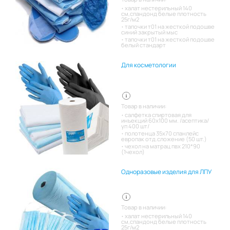
халат нестерильный 140
см,спандонд белые плотность
25г/м2
тапочки т01 на жесткой подошве
синий закрытый мыс
тапочки т01 на жесткой подошве
белый стандарт
Для косметологии
Товар в наличии:
салфетка спиртовая для
инъекций 60х100 мм. /асептика/
уп 400 шт/
полотенца 35х70 спанлейс
европак отд.сложение (50 шт.)
чехол на матрац пвх 210*90
(1чехол)
Одноразовые изделия для ЛПУ
Товар в наличии:
халат нестерильный 140
см,спандонд белые плотность
25г/м2