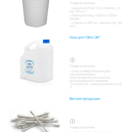
Товар в наличии:
чашка хол/гор, 0.2л, коричн., пп
(уп. 50 шт.)
пленка пэ пищ. 450мм х 200м
белая
стакан гн 250 мл. черный (уп. 50
шт.)
Гели для УЗИ и ЭКГ
Товар в наличии:
гель универсальный для
ультразвуковых,
электрофизиологических
исследований и терапии
"ультрагель" средней вязкости 5
л.
Ватная продукция
Товар в наличии: