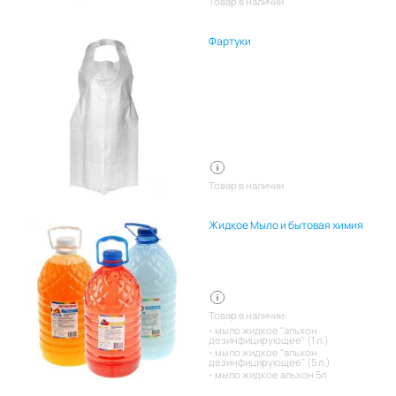
Товар в наличии
Фартуки
Товар в наличии
Жидкое Мыло и бытовая химия
Товар в наличии:
мыло жидкое "альхон
дезинфицирующее" (1 л.)
мыло жидкое "альхон
дезинфицирующее" (5 л.)
мыло жидкое альхон 5л