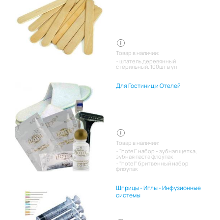
Товар в наличии:
шпатель деревянный
стерильный. 100шт в уп
Для Гостиниц и Отелей
Товар в наличии:
"hotel" набор - зубная щетка,
зубная паста флоупак
"hotel" бритвенный набор
флоупак
Шприцы - Иглы - Инфузионные
системы