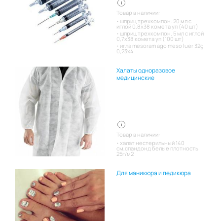
Товар в наличии:
шприц трехкомпон. 20 мл с
иглой 0,8х38 комета уп (40 шт)
шприц трехкомпон. 5 мл с иглой
0,7х38 комета уп (100 шт)
игла mesoram ago meso luer 32g
0,23x4
Халаты одноразовое
медицинские
Товар в наличии:
халат нестерильный 140
см,спандонд белые плотность
25г/м2
Для маникюра и педикюра