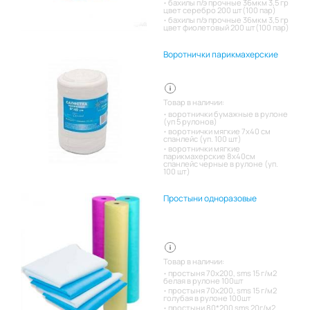
бахилы п/э прочные 36мкм 3,5 гр
цвет серебро 200 шт(100 пар)
бахилы п/э прочные 36мкм 3,5 гр
цвет фиолетовый 200 шт(100 пар)
Воротнички парикмахерские
Товар в наличии:
воротнички бумажные в рулоне
(уп 5 рулонов)
воротнички мягкие 7х40 см
спанлейс (уп. 100 шт)
воротнички мягкие
парикмахерские 8х40см
спанлейс черные в рулоне (уп.
100 шт)
Простыни одноразовые
Товар в наличии:
простыня 70х200, sms 15 г/м2
белая в рулоне 100шт
простыня 70х200, sms 15 г/м2
голубая в рулоне 100шт
простыни 80*200 sms 20г/м2