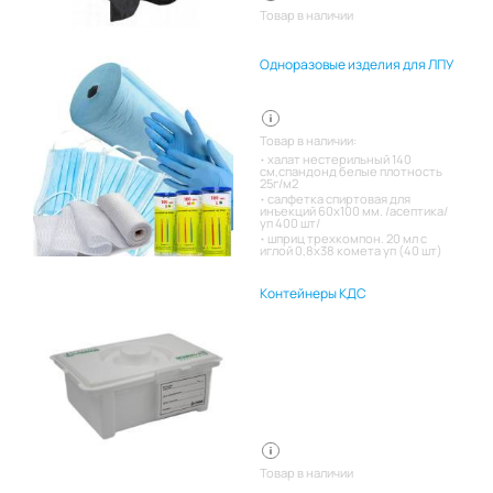
Товар в наличии
Одноразовые изделия для ЛПУ
Товар в наличии:
халат нестерильный 140
см,спандонд белые плотность
25г/м2
салфетка спиртовая для
инъекций 60х100 мм. /асептика/
уп 400 шт/
шприц трехкомпон. 20 мл с
иглой 0,8х38 комета уп (40 шт)
Контейнеры КДС
Товар в наличии