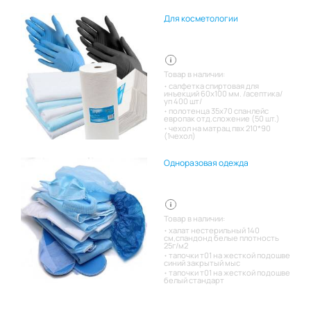
Для косметологии
Товар в наличии:
салфетка спиртовая для
инъекций 60х100 мм. /асептика/
уп 400 шт/
полотенца 35х70 спанлейс
европак отд.сложение (50 шт.)
чехол на матрац пвх 210*90
(1чехол)
Одноразовая одежда
Товар в наличии:
халат нестерильный 140
см,спандонд белые плотность
25г/м2
тапочки т01 на жесткой подошве
синий закрытый мыс
тапочки т01 на жесткой подошве
белый стандарт