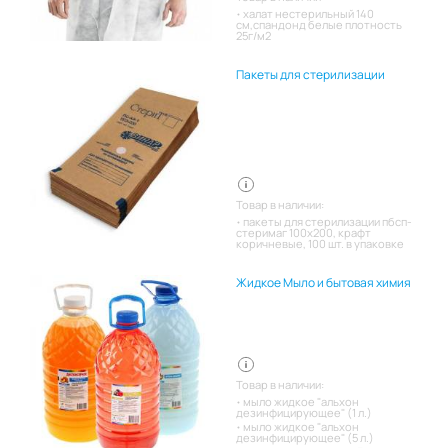
халат нестерильный 140
см,спандонд белые плотность
25г/м2
Пакеты для стерилизации
Товар в наличии:
пакеты для стерилизации пбсп-
стеримаг 100х200, крафт
коричневые, 100 шт. в упаковке
Жидкое Мыло и бытовая химия
Товар в наличии:
мыло жидкое "альхон
дезинфицирующее" (1 л.)
мыло жидкое "альхон
дезинфицирующее" (5 л.)