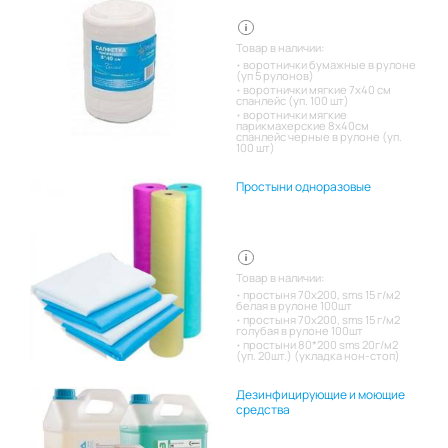
Товар в наличии:
воротнички бумажные в рулоне
(уп 5 рулонов)
воротнички мягкие 7х40 см
спанлейс (уп. 100 шт)
воротнички мягкие
парикмахерские 8х40см
спанлейс черные в рулоне (уп.
100 шт)
Простыни одноразовые
Товар в наличии:
простыня 70х200, sms 15 г/м2
белая в рулоне 100шт
простыня 70х200, sms 15 г/м2
голубая в рулоне 100шт
простыни 80*200 sms 20г/м2
(уп. 20шт.) (укладка нон-стоп)
Дезинфицирующие и моющие
средства