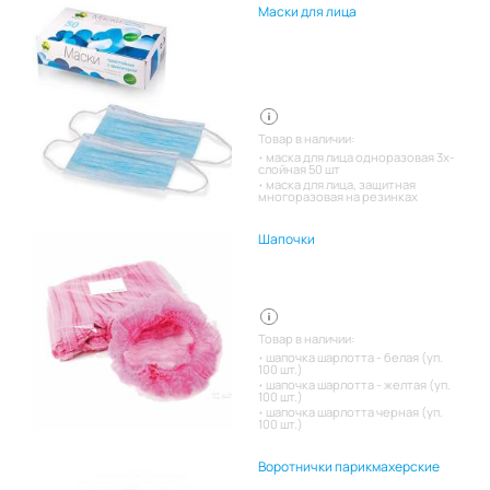
Маски для лица
Товар в наличии:
маска для лица одноразовая 3х-
слойная 50 шт
маска для лица, защитная
многоразовая на резинках
Шапочки
Товар в наличии:
шапочка шарлотта - белая (уп.
100 шт.)
шапочка шарлотта - желтая (уп.
100 шт.)
шапочка шарлотта черная (уп.
100 шт.)
Воротнички парикмахерские