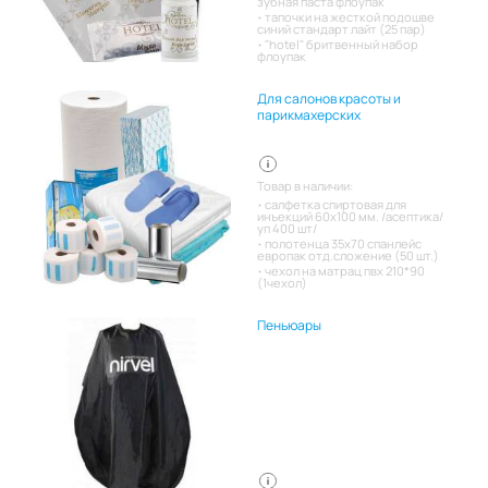
зубная паста флоупак
тапочки на жесткой подошве
синий стандарт лайт (25 пар)
"hotel" бритвенный набор
флоупак
Для салонов красоты и
парикмахерских
Товар в наличии:
салфетка спиртовая для
инъекций 60х100 мм. /асептика/
уп 400 шт/
полотенца 35х70 спанлейс
европак отд.сложение (50 шт.)
чехол на матрац пвх 210*90
(1чехол)
Пеньюары