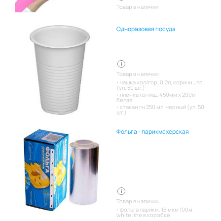
Товар в наличии
Одноразовая посуда
Товар в наличии:
чашка хол/гор, 0.2л, коричн., пп
(уп. 50 шт.)
пленка пэ пищ. 450мм х 200м
белая
стакан гн 250 мл. черный (уп. 50
шт.)
Фольга - парикмахерская
Товар в наличии:
фольга парикм. 16 мкм 100м.
white line в коробке