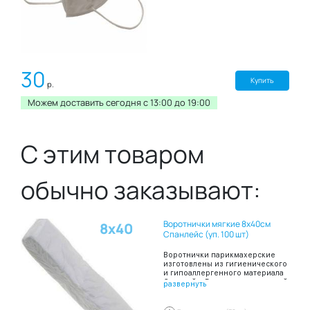
30
Купить
р.
Можем доставить сегодня c 13:00 до 19:00
С этим товаром
обычно заказывают:
Воротнички мягкие 8х40см
8х40
Спанлейс (уп. 100 шт)
Воротнички парикмахерские
изготовлены из гигиенического
и гипоаллергенного материала
Спанлейс, Воротнички шириной
развернуть
8 и длиной 40 сантиметров
сложены в пачку по 100 штук.
Благодаря таким свойствам