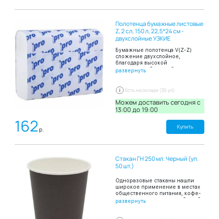
поверхностей от попадания
биологических жидкостей,
косметических средств, а также
Полотенца бумажные листовые
для гигиеничного и
комфортного проведения
Z, 2 сл, 150 л, 22,5*24 см -
процедур. Упаковка в форме
двухслойные УЗКИЕ
рулона удобна в применении и
хранении. Цвет: белый. Размер:
Бумажные полотенца V(Z-Z)
80х200 см. В рулоне: 100
сложение двухслойное,
простыней. разделены
благодаря высокой
перфорацией.
впитывающей способности
развернуть
эффективно и быстро
высушивают руки. В пачке 150
листов.
Есть на складе (30 уп)
Можем доставить сегодня c
13:00 до 19:00
162
Купить
р.
Стакан ГН 250 мл. Черный (уп.
50 шт.)
Одноразовые стаканы нашли
широкое применение в местах
общественного питания, кофе-
шопов, киосков с уличной едой,
развернуть
офисных столовых а также при
проведении праздников в
домашних условиях, выездов на