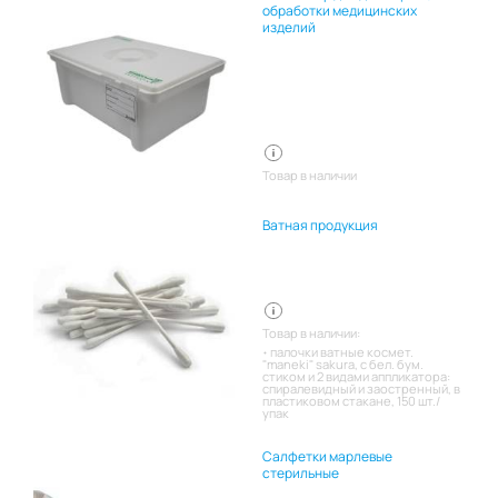
обработки медицинских
изделий
Товар в наличии
Ватная продукция
Товар в наличии:
палочки ватные космет.
"maneki" sakura, с бел. бум.
стиком и 2 видами аппликатора:
спиралевидный и заостренный, в
пластиковом стакане, 150 шт./
упак
Салфетки марлевые
стерильные