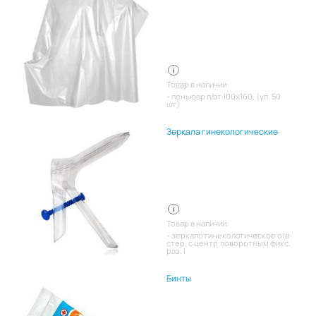
Товар в наличии:
пеньюар п/эт 100х160, (уп. 50
шт)
Зеркала гинекологические
Товар в наличии:
зеркало гинекологическое о/р
стер. с центр.поворотным фикс.
раз. l
Бинты