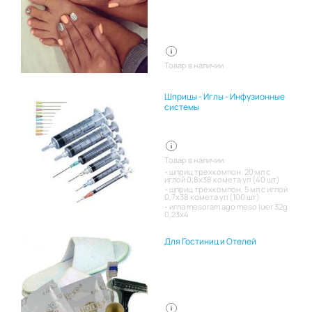
Товар в наличии
Шприцы - Иглы - Инфузионные
системы
Товар в наличии:
шприц трехкомпон. 20 мл с
иглой 0,8х38 комета уп (40 шт)
шприц трехкомпон. 5 мл с иглой
0,7х38 комета уп (100 шт)
игла mesoram ago meso luer 32g
0,23x4
Для Гостиниц и Отелей