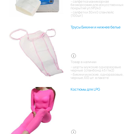
салфетка маникюрная
безворсовая для искусственных
покрытий уп.№240
салфетки 30х40 спанлейс
(100шт)
Трусы Бикини и нижнее белье
Товар в наличии:
шорты мужские одноразовые
черные (спанбонд 45 г/м2)
бикини мужские, одноразовые,
черные,100 шт. в пакете
Костюмы для LPG