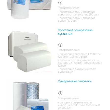
Товар в наличии:
полотенца 35х70 спанлейс
европак отд.сложение (50 шт.)
полотенца 35х70 спанлейс
рулон (100 шт.)
Полотенца одноразовые
бумажные
Товар в наличии:
полотенца листовые 1-250 vmч
/20 (35 г/м2)(комфорт)
диспенсер для жидкого мыла
s.4 1000мл (вхшхг): 17см x 15,5см x
12,5см
полотенце бумажные 2сл 2
рулона в уп
Одноразовые салфетки
Товар в наличии:
салфетка спиртовая для
инъекций 60х100 мм. /асептика/
уп 400 шт/