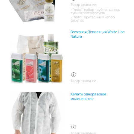
Товар в наличии:
"hotel" набор - зубная щетка,
зубная паста флоупак
"hotel" бритвенный набор
флоупак
Восковая Депиляция White Line
Natura
Товар в наличии
Халаты одноразовое
медицинские
Товар в наличии: