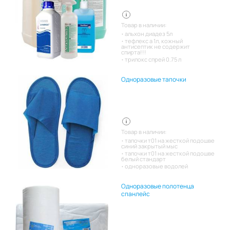
Товар в наличии:
альхон диадез 5л
тефлекс а 1л, кожный
антисептик не содержит
спирта!!!
трилокс спрей 0.75 л
Одноразовые тапочки
Товар в наличии:
тапочки т01 на жесткой подошве
синий закрытый мыс
тапочки т01 на жесткой подошве
белый стандарт
одноразовые водолей
Одноразовые полотенца
спанлейс