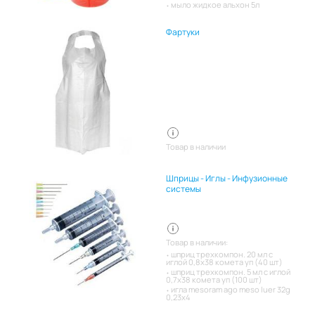
мыло жидкое альхон 5л
Фартуки
Товар в наличии
Шприцы - Иглы - Инфузионные
системы
Товар в наличии:
шприц трехкомпон. 20 мл с
иглой 0,8х38 комета уп (40 шт)
шприц трехкомпон. 5 мл с иглой
0,7х38 комета уп (100 шт)
игла mesoram ago meso luer 32g
0,23x4