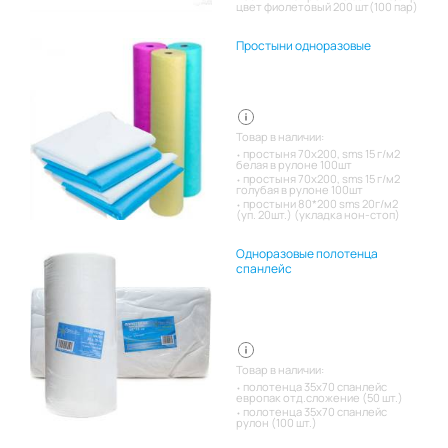
цвет фиолетовый 200 шт(100 пар)
Простыни одноразовые
Товар в наличии:
простыня 70х200, sms 15 г/м2
белая в рулоне 100шт
простыня 70х200, sms 15 г/м2
голубая в рулоне 100шт
простыни 80*200 sms 20г/м2
(уп. 20шт.) (укладка нон-стоп)
Одноразовые полотенца
спанлейс
Товар в наличии:
полотенца 35х70 спанлейс
европак отд.сложение (50 шт.)
полотенца 35х70 спанлейс
рулон (100 шт.)