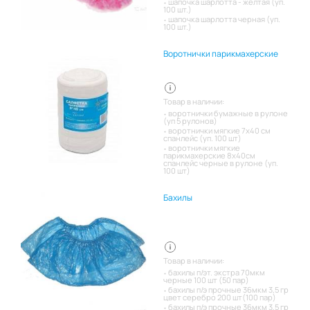
шапочка шарлотта - желтая (уп.
100 шт.)
шапочка шарлотта черная (уп.
100 шт.)
Воротнички парикмахерские
Товар в наличии:
воротнички бумажные в рулоне
(уп 5 рулонов)
воротнички мягкие 7х40 см
спанлейс (уп. 100 шт)
воротнички мягкие
парикмахерские 8х40см
спанлейс черные в рулоне (уп.
100 шт)
Бахилы
Товар в наличии:
бахилы п/эт. экстра 70мкм
черные 100 шт (50 пар)
бахилы п/э прочные 36мкм 3,5 гр
цвет серебро 200 шт(100 пар)
бахилы п/э прочные 36мкм 3,5 гр