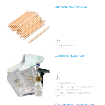
Апельсиновые палочки
Товар в наличии
Для Гостиниц и Отелей
Товар в наличии:
"hotel" набор - зубная щетка,
зубная паста флоупак
"hotel" бритвенный набор
флоупак
Контейнер для дезинфекции