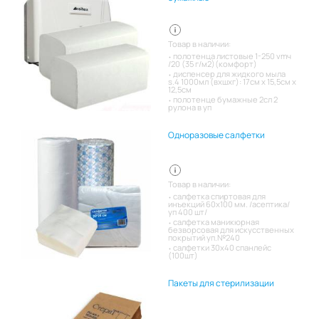
Товар в наличии:
полотенца листовые 1-250 vmч
/20 (35 г/м2)(комфорт)
диспенсер для жидкого мыла
s.4 1000мл (вхшхг): 17см x 15,5см x
12,5см
полотенце бумажные 2сл 2
рулона в уп
Одноразовые салфетки
Товар в наличии:
салфетка спиртовая для
инъекций 60х100 мм. /асептика/
уп 400 шт/
салфетка маникюрная
безворсовая для искусственных
покрытий уп.№240
салфетки 30х40 спанлейс
(100шт)
Пакеты для стерилизации