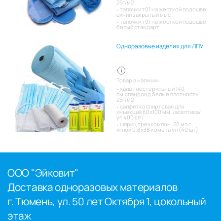
25г/м2
тапочки т01 на жесткой подошве
синий закрытый мыс
тапочки т01 на жесткой подошве
белый стандарт
Одноразовые изделия для ЛПУ
Товар в наличии:
халат нестерильный 140
см,спандонд белые плотность
25г/м2
салфетка спиртовая для
инъекций 60х100 мм. /асептика/
уп 400 шт/
шприц трехкомпон. 20 мл с
иглой 0,8х38 комета уп (40 шт)
ООО "Эйковит"
Доставка одноразовых материалов
г. Тюмень, ул. 50 лет Октября 1, цокольный
этаж