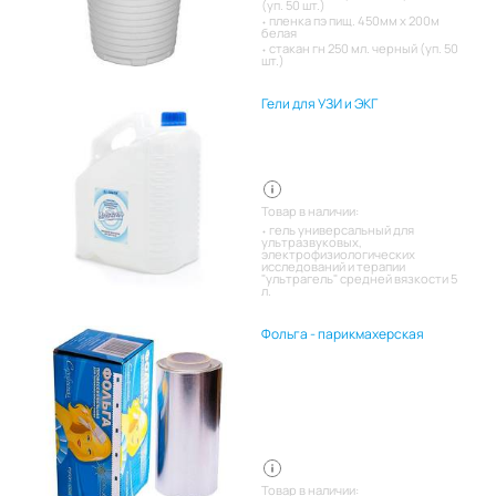
(уп. 50 шт.)
пленка пэ пищ. 450мм х 200м
белая
стакан гн 250 мл. черный (уп. 50
шт.)
Гели для УЗИ и ЭКГ
Товар в наличии:
гель универсальный для
ультразвуковых,
электрофизиологических
исследований и терапии
"ультрагель" средней вязкости 5
л.
Фольга - парикмахерская
Товар в наличии: