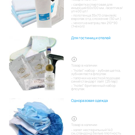
салфетка спиртовая для
инъекций 60х100 мм. /асептика/
уп 400 шт/
полотенца 35х70 спанлейс
европак отд.сложение (50 шт.)
чехол на матрац пвх 210*90
(1чехол)
Для гостиниц и отелей
Товар в наличии:
"hotel" набор - зубная щетка,
зубная паста флоупак
тапочки на жесткой подошве
синий стандарт лайт (25 пар)
"hotel" бритвенный набор
флоупак
Одноразовая одежда
Товар в наличии:
халат нестерильный 140
см,спандонд белые плотность