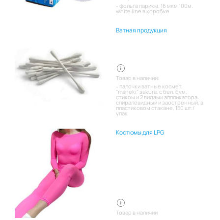
фольга парикм. 16 мкм 100м.
white line в коробке
Ватная продукция
Товар в наличии:
палочки ватные космет.
"maneki" sakura, с бел. бум.
стиком и 2 видами аппликатора:
спиралевидный и заостренный, в
пластиковом стакане, 150 шт./
упак
Костюмы для LPG
Товар в наличии