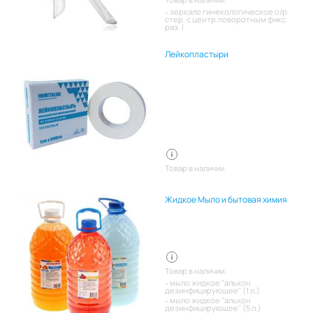
зеркало гинекологическое о/р
стер. с центр.поворотным фикс.
раз. l
Лейкопластыри
Товар в наличии
Жидкое Мыло и бытовая химия
Товар в наличии:
мыло жидкое "альхон
дезинфицирующее" (1 л.)
мыло жидкое "альхон
дезинфицирующее" (5 л.)