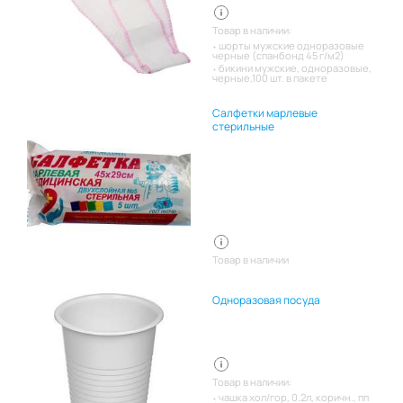
Товар в наличии:
шорты мужские одноразовые
черные (спанбонд 45 г/м2)
бикини мужские, одноразовые,
черные,100 шт. в пакете
Салфетки марлевые
стерильные
Товар в наличии
Одноразовая посуда
Товар в наличии:
чашка хол/гор, 0.2л, коричн., пп