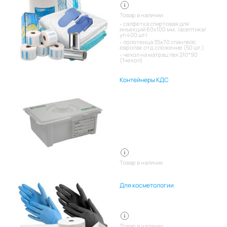
Товар в наличии:
салфетка спиртовая для
инъекций 60х100 мм. /асептика/
уп 400 шт/
полотенца 35х70 спанлейс
европак отд.сложение (50 шт.)
чехол на матрац пвх 210*90
(1чехол)
Контейнеры КДС
Товар в наличии
Для косметологии
Товар в наличии: