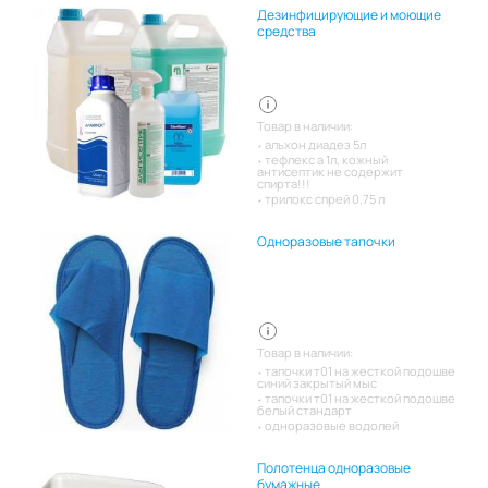
Дезинфицирующие и моющие
средства
Товар в наличии:
альхон диадез 5л
тефлекс а 1л, кожный
антисептик не содержит
спирта!!!
трилокс спрей 0.75 л
Одноразовые тапочки
Товар в наличии:
тапочки т01 на жесткой подошве
синий закрытый мыс
тапочки т01 на жесткой подошве
белый стандарт
одноразовые водолей
Полотенца одноразовые
бумажные