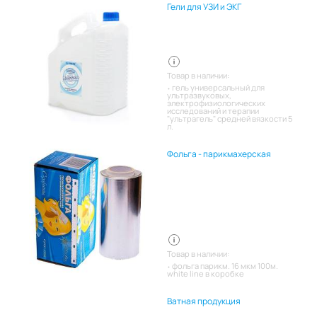
Гели для УЗИ и ЭКГ
Товар в наличии:
гель универсальный для
ультразвуковых,
электрофизиологических
исследований и терапии
"ультрагель" средней вязкости 5
л.
Фольга - парикмахерская
Товар в наличии:
фольга парикм. 16 мкм 100м.
white line в коробке
Ватная продукция