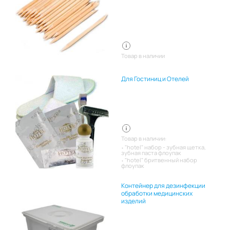
Товар в наличии
Для Гостиниц и Отелей
Товар в наличии:
"hotel" набор - зубная щетка,
зубная паста флоупак
"hotel" бритвенный набор
флоупак
Контейнер для дезинфекции
обработки медицинских
изделий