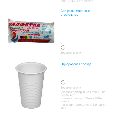
черные,100 шт. в пакете
Салфетки марлевые
стерильные
Товар в наличии
Одноразовая посуда
Товар в наличии:
чашка хол/гор, 0.2л, коричн., пп
(уп. 50 шт.)
пленка пэ пищ. 450мм х 200м
белая
стакан гн 250 мл. черный (уп. 50
шт.)