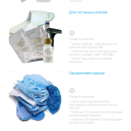
(1чехол)
Для гостиниц и отелей
Товар в наличии:
"hotel" набор - зубная щетка,
зубная паста флоупак
тапочки на жесткой подошве
синий стандарт лайт (25 пар)
"hotel" бритвенный набор
флоупак
Одноразовая одежда
Товар в наличии:
халат нестерильный 140
см,спандонд белые плотность
25г/м2
тапочки т01 на жесткой подошве
синий закрытый мыс
тапочки т01 на жесткой подошве
белый стандарт