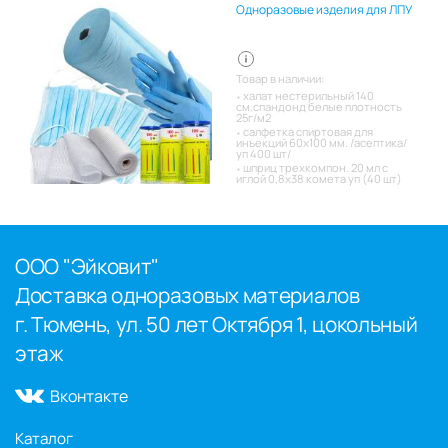
Одноразовые изделия для ЛПУ
Товар в наличии:
халат нестерильный 140
см,спандонд белые плотность
25г/м2
салфетка спиртовая для
инъекций 60х100 мм. /асептика/
уп 400 шт/
шприц трехкомпон. 20 мл с
иглой 0,8х38 комета уп (40 шт)
ООО "Эйковит"
Доставка одноразовых материалов
г. Тюмень, ул. 50 лет Октября 1, цокольный
этаж
Вконтакте
Каталог