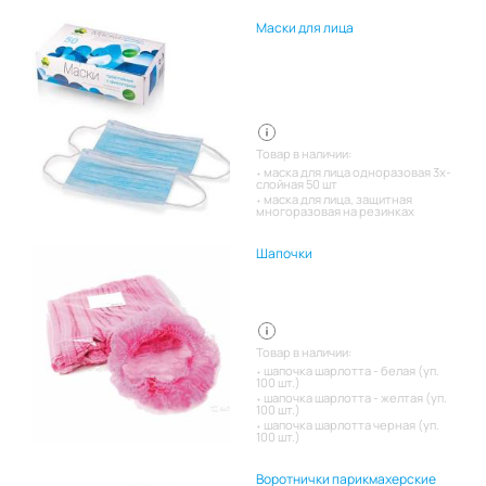
Маски для лица
Товар в наличии:
маска для лица одноразовая 3х-
слойная 50 шт
маска для лица, защитная
многоразовая на резинках
Шапочки
Товар в наличии:
шапочка шарлотта - белая (уп.
100 шт.)
шапочка шарлотта - желтая (уп.
100 шт.)
шапочка шарлотта черная (уп.
100 шт.)
Воротнички парикмахерские