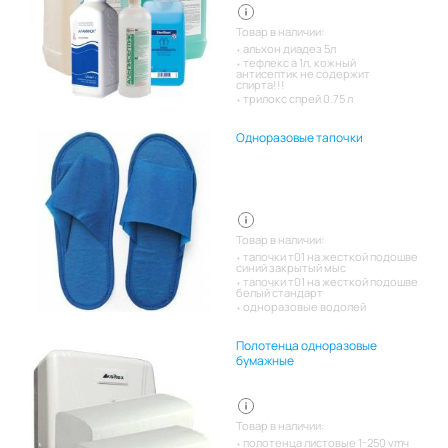
Товар в наличии:
альхон диадез 5л
тефлекс а 1л, кожный
антисептик не содержит
спирта!!!
трилокс спрей 0.75 л
Одноразовые тапочки
Товар в наличии:
тапочки т01 на жесткой подошве
синий закрытый мыс
тапочки т01 на жесткой подошве
белый стандарт
одноразовые водолей
Полотенца одноразовые
бумажные
Товар в наличии:
полотенца листовые 1-250 vmч