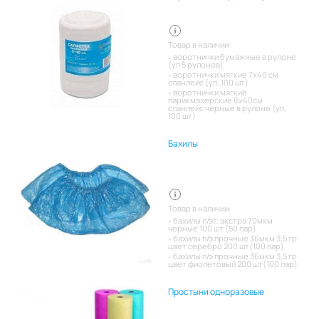
Товар в наличии:
воротнички бумажные в рулоне
(уп 5 рулонов)
воротнички мягкие 7х40 см
спанлейс (уп. 100 шт)
воротнички мягкие
парикмахерские 8х40см
спанлейс черные в рулоне (уп.
100 шт)
Бахилы
Товар в наличии:
бахилы п/эт. экстра 70мкм
черные 100 шт (50 пар)
бахилы п/э прочные 36мкм 3,5 гр
цвет серебро 200 шт(100 пар)
бахилы п/э прочные 36мкм 3,5 гр
цвет фиолетовый 200 шт(100 пар)
Простыни одноразовые