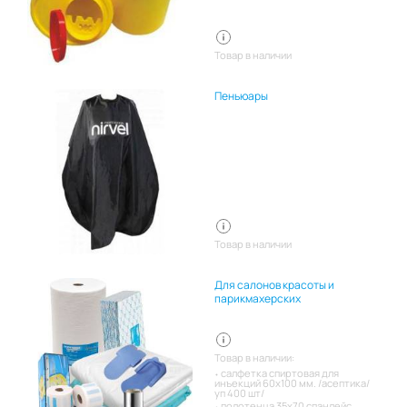
Товар в наличии
Пеньюары
Товар в наличии
Для салонов красоты и
парикмахерских
Товар в наличии:
салфетка спиртовая для
инъекций 60х100 мм. /асептика/
уп 400 шт/
полотенца 35х70 спанлейс