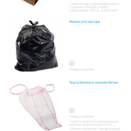
пакеты для стерилизации пбсп-
стеримаг 100х200, крафт
коричневые, 100 шт. в упаковке
Мешки для мусора
Товар в наличии
Трусы Бикини и нижнее белье
Товар в наличии:
шорты мужские одноразовые
черные (спанбонд 45 г/м2)
бикини мужские, одноразовые,