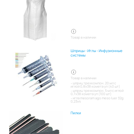
Товар в наличии
Шприцы - Иглы - Инфузионные
системы
Товар в наличии:
шприц трехкомпон. 20 мл с
иглой 0,8х38 комета уп (40 шт)
шприц трехкомпон. 5 мл с иглой
0,7х38 комета уп (100 шт)
игла mesoram ago meso luer 32g
0,23x4
Пилки