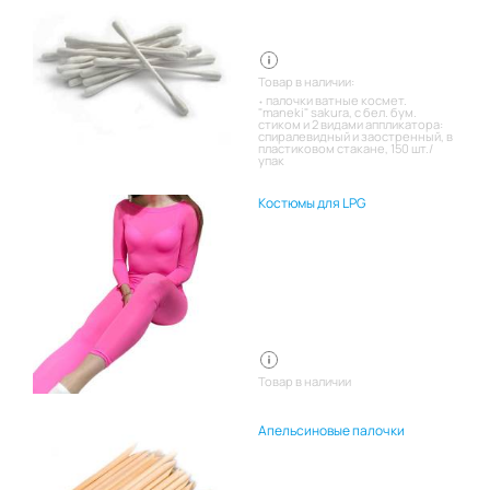
Товар в наличии:
палочки ватные космет.
"maneki" sakura, с бел. бум.
стиком и 2 видами аппликатора:
спиралевидный и заостренный, в
пластиковом стакане, 150 шт./
упак
Костюмы для LPG
Товар в наличии
Апельсиновые палочки