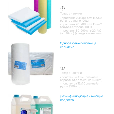
Товар в наличии:
простыня 70х200, sms 15 г/м2
белая в рулоне 100шт
простыня 70х200, sms 15 г/м2
голубая в рулоне 100шт
простыни 80*200 sms 20г/м2
(уп. 20шт.) (укладка нон-стоп)
Одноразовые полотенца
спанлейс
Товар в наличии:
полотенца 35х70 спанлейс
европак отд.сложение (50 шт.)
полотенца 35х70 спанлейс
рулон (100 шт.)
Дезинфицирующие и моющие
средства