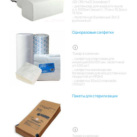
/20 (35 г/м2)(комфорт)
диспенсер для жидкого мыла
s.4 1000мл (вхшхг): 17см x 15,5см x
12,5см
полотенце бумажные 2сл 2
рулона в уп
Одноразовые салфетки
Товар в наличии:
салфетка спиртовая для
инъекций 60х100 мм. /асептика/
уп 400 шт/
салфетка маникюрная
безворсовая для искусственных
покрытий уп.№240
салфетки 30х40 спанлейс
(100шт)
Пакеты для стерилизации
Товар в наличии: