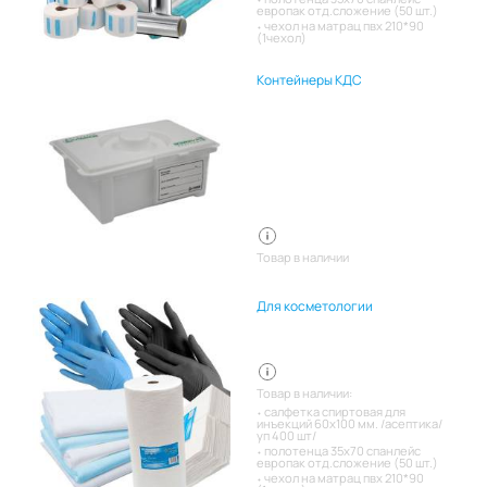
европак отд.сложение (50 шт.)
чехол на матрац пвх 210*90
(1чехол)
Контейнеры КДС
Товар в наличии
Для косметологии
Товар в наличии:
салфетка спиртовая для
инъекций 60х100 мм. /асептика/
уп 400 шт/
полотенца 35х70 спанлейс
европак отд.сложение (50 шт.)
чехол на матрац пвх 210*90