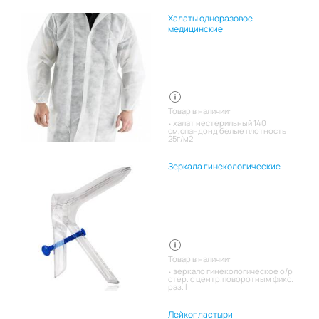
Халаты одноразовое
медицинские
Товар в наличии:
халат нестерильный 140
см,спандонд белые плотность
25г/м2
Зеркала гинекологические
Товар в наличии:
зеркало гинекологическое о/р
стер. с центр.поворотным фикс.
раз. l
Лейкопластыри