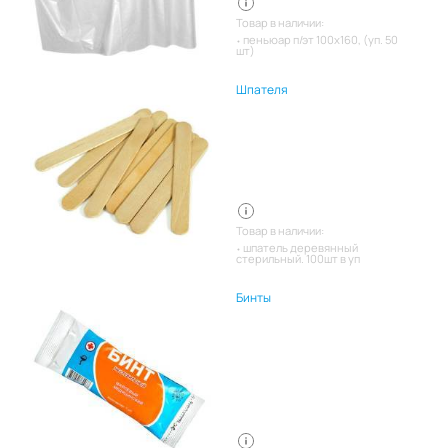
Товар в наличии:
пеньюар п/эт 100х160, (уп. 50
шт)
Шпателя
Товар в наличии:
шпатель деревянный
стерильный. 100шт в уп
Бинты