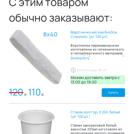
С этим товаром
обычно заказывают:
Воротнички мягкие 8х40см
8х40
Спанлейс (уп. 100 шт)
Воротнички парикмахерские
изготовлены из гигиенического
и гипоаллергенного материала
Спанлейс, Воротнички шириной
развернуть
8 и длиной 40 сантиметров
сложены в пачку по 100 штук.
Благодаря таким свойствам
Есть на складе (26 уп)
материала Спанлейса как
мягкость и высокая
Можем доставить завтра c
впитываемость воротнички
13:00 до 19:00
создают комфортные ощущения
120
110
на коже и препятствию
попаданию загрязнений на
Купить
р.
р.
кожу и одежду при проведении
парикмахерских работ.
Стакан хол/гор, 0.20л, белый
(уп. 100 шт.)
Стакан одноразовый белый
емкостью 200мл изготовлен из
экологически чистого полимера