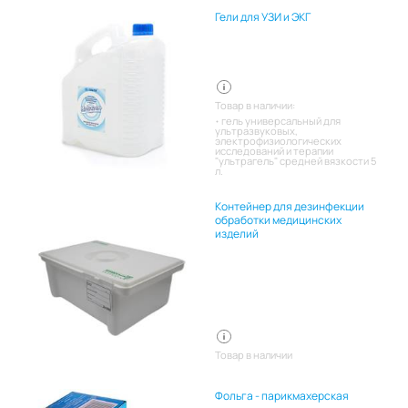
Гели для УЗИ и ЭКГ
Товар в наличии:
гель универсальный для
ультразвуковых,
электрофизиологических
исследований и терапии
"ультрагель" средней вязкости 5
л.
Контейнер для дезинфекции
обработки медицинских
изделий
Товар в наличии
Фольга - парикмахерская