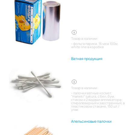
Товар в наличии:
фольга парикм. 16 мкм 100м.
white line в коробке
Ватная продукция
Товар в наличии:
палочки ватные космет.
"maneki" sakura, с бел. бум.
стиком и 2 видами аппликатора:
спиралевидный и заостренный, в
пластиковом стакане, 150 шт./
упак
Апельсиновые палочки