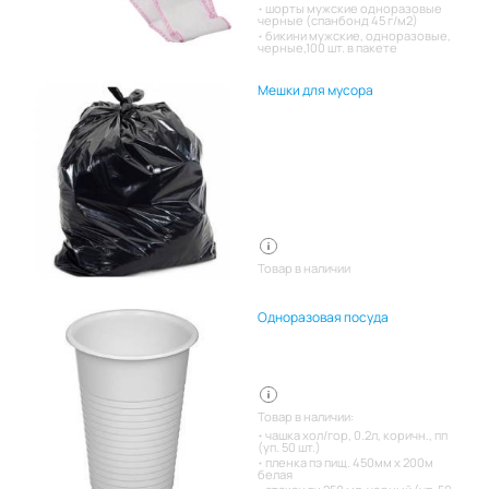
шорты мужские одноразовые
черные (спанбонд 45 г/м2)
бикини мужские, одноразовые,
черные,100 шт. в пакете
Мешки для мусора
Товар в наличии
Одноразовая посуда
Товар в наличии:
чашка хол/гор, 0.2л, коричн., пп
(уп. 50 шт.)
пленка пэ пищ. 450мм х 200м
белая