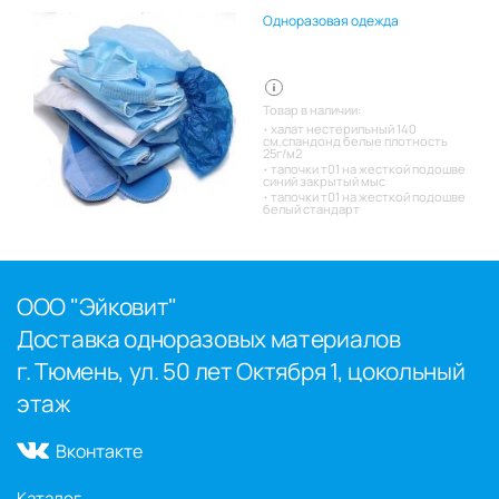
Одноразовая одежда
Товар в наличии:
халат нестерильный 140
см,спандонд белые плотность
25г/м2
тапочки т01 на жесткой подошве
синий закрытый мыс
тапочки т01 на жесткой подошве
белый стандарт
ООО "Эйковит"
Доставка одноразовых материалов
г. Тюмень, ул. 50 лет Октября 1, цокольный
этаж
Вконтакте
Каталог