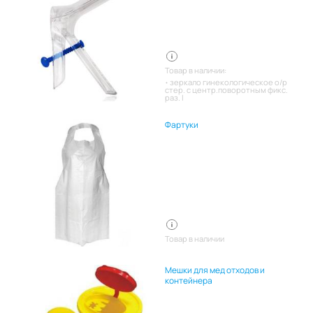
Товар в наличии:
зеркало гинекологическое о/р
стер. с центр.поворотным фикс.
раз. l
Фартуки
Товар в наличии
Мешки для мед отходов и
контейнера