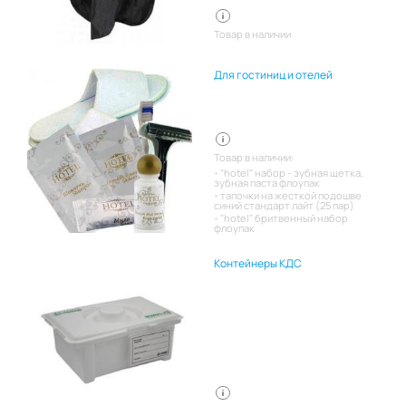
Товар в наличии
Для гостиниц и отелей
Товар в наличии:
"hotel" набор - зубная щетка,
зубная паста флоупак
тапочки на жесткой подошве
синий стандарт лайт (25 пар)
"hotel" бритвенный набор
флоупак
Контейнеры КДС