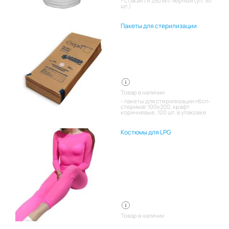
стакан гн 250 мл. черный (уп. 50
шт.)
Пакеты для стерилизации
Товар в наличии:
пакеты для стерилизации пбсп-
стеримаг 100х200, крафт
коричневые, 100 шт. в упаковке
Костюмы для LPG
Товар в наличии