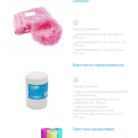
Шапочки
Товар в наличии:
шапочка шарлотта - белая (уп.
100 шт.)
шапочка шарлотта - желтая (уп.
100 шт.)
шапочка шарлотта черная (уп.
100 шт.)
Воротнички парикмахерские
Товар в наличии:
воротнички бумажные в рулоне
(уп 5 рулонов)
воротнички мягкие 7х40 см
спанлейс (уп. 100 шт)
воротнички мягкие
парикмахерские 8х40см
спанлейс черные в рулоне (уп.
100 шт)
Простыни одноразовые