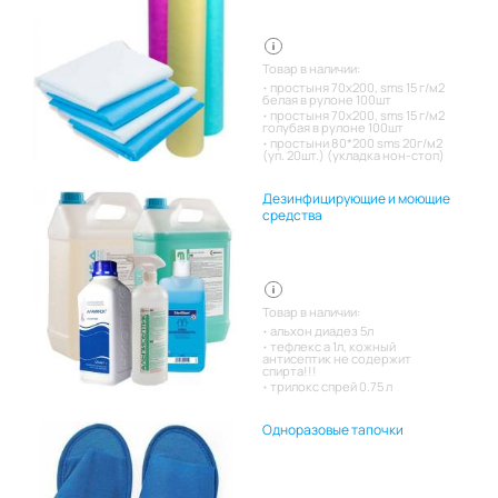
Товар в наличии:
простыня 70х200, sms 15 г/м2
белая в рулоне 100шт
простыня 70х200, sms 15 г/м2
голубая в рулоне 100шт
простыни 80*200 sms 20г/м2
(уп. 20шт.) (укладка нон-стоп)
Дезинфицирующие и моющие
средства
Товар в наличии:
альхон диадез 5л
тефлекс а 1л, кожный
антисептик не содержит
спирта!!!
трилокс спрей 0.75 л
Одноразовые тапочки