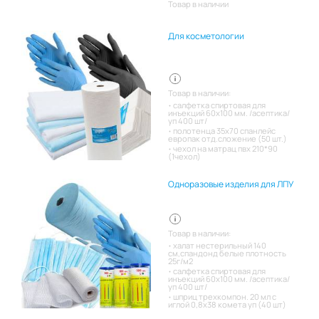
Товар в наличии
Для косметологии
Товар в наличии:
салфетка спиртовая для
инъекций 60х100 мм. /асептика/
уп 400 шт/
полотенца 35х70 спанлейс
европак отд.сложение (50 шт.)
чехол на матрац пвх 210*90
(1чехол)
Одноразовые изделия для ЛПУ
Товар в наличии:
халат нестерильный 140
см,спандонд белые плотность
25г/м2
салфетка спиртовая для
инъекций 60х100 мм. /асептика/
уп 400 шт/
шприц трехкомпон. 20 мл с
иглой 0,8х38 комета уп (40 шт)