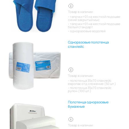
Товар в наличии:
тапочки т01 на жесткой подошве
синий закрытый мыс
тапочки т01 на жесткой подошве
белый стандарт
одноразовые водолей
Одноразовые полотенца
спанлейс
Товар в наличии:
полотенца 35х70 спанлейс
европак отд.сложение (50 шт.)
полотенца 35х70 спанлейс
рулон (100 шт.)
Полотенца одноразовые
бумажные
Товар в наличии: