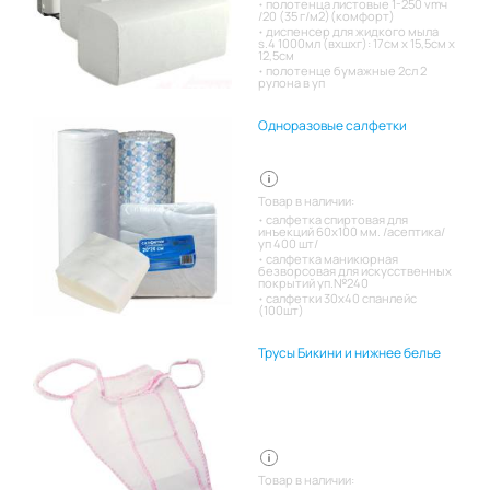
полотенца листовые 1-250 vmч
/20 (35 г/м2)(комфорт)
диспенсер для жидкого мыла
s.4 1000мл (вхшхг): 17см x 15,5см x
12,5см
полотенце бумажные 2сл 2
рулона в уп
Одноразовые салфетки
Товар в наличии:
салфетка спиртовая для
инъекций 60х100 мм. /асептика/
уп 400 шт/
салфетка маникюрная
безворсовая для искусственных
покрытий уп.№240
салфетки 30х40 спанлейс
(100шт)
Трусы Бикини и нижнее белье
Товар в наличии: