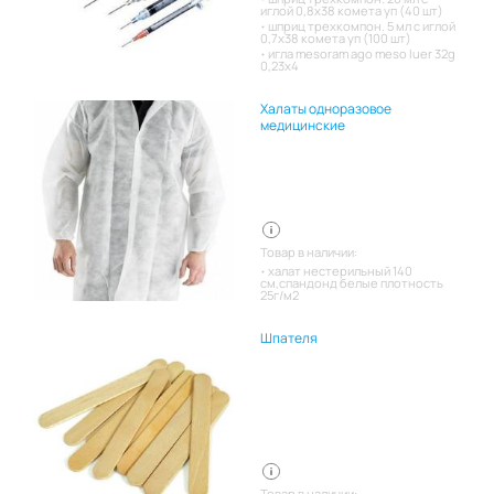
иглой 0,8х38 комета уп (40 шт)
шприц трехкомпон. 5 мл с иглой
0,7х38 комета уп (100 шт)
игла mesoram ago meso luer 32g
0,23x4
Халаты одноразовое
медицинские
Товар в наличии:
халат нестерильный 140
см,спандонд белые плотность
25г/м2
Шпателя
Товар в наличии: