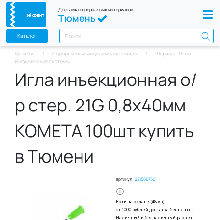
Доставка одноразовых материалов
Тюмень
Каталог
Каталог
Одноразовые медицинские товары
Шприцы - Иглы -
Инфузионные системы
Игла инъекционная о/
р стер. 21G 0,8х40мм
КОМЕТА 100шт купить
в Тюмени
артикул:
231586750
Есть на складе (48 уп)
от 1000 рублей доставка бесплатна
Наличный и безналичный расчет