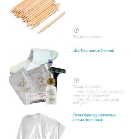
Товар в наличии
Для Гостиниц и Отелей
Товар в наличии:
"hotel" набор - зубная щетка,
зубная паста флоупак
"hotel" бритвенный набор
флоупак
Пеньюары одноразовые
полиэтиленовые