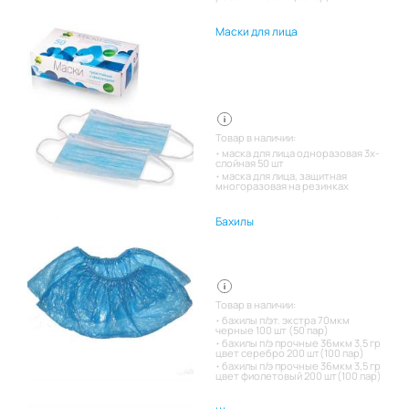
Маски для лица
Товар в наличии:
маска для лица одноразовая 3х-
слойная 50 шт
маска для лица, защитная
многоразовая на резинках
Бахилы
Товар в наличии:
бахилы п/эт. экстра 70мкм
черные 100 шт (50 пар)
бахилы п/э прочные 36мкм 3,5 гр
цвет серебро 200 шт(100 пар)
бахилы п/э прочные 36мкм 3,5 гр
цвет фиолетовый 200 шт(100 пар)