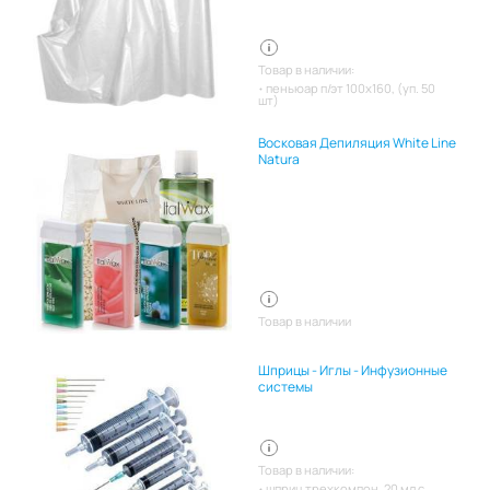
Товар в наличии:
пеньюар п/эт 100х160, (уп. 50
шт)
Восковая Депиляция White Line
Natura
Товар в наличии
Шприцы - Иглы - Инфузионные
системы
Товар в наличии:
шприц трехкомпон. 20 мл с