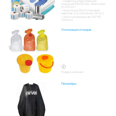
салфетка спиртовая для
инъекций 60х100 мм. /асептика/
уп 400 шт/
полотенца 35х70 спанлейс
европак отд.сложение (50 шт.)
чехол на матрац пвх 210*90
(1чехол)
Утилизация отходов
Товар в наличии
Пеньюары