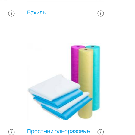
универсальный размер и могут
различаться цветом и
Бахилы
плотностью. Выпускаются в
прозрачной упаковке из
полиэтилена. В упаковке: 100
штук. Цвет: белый.
Простыни одноразовые