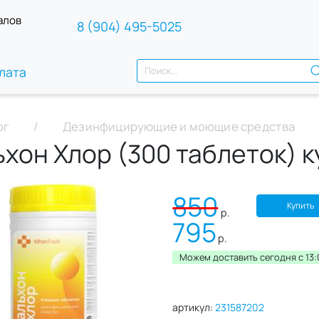
алов
8 (904) 495-5025
лата
ог
Дезинфицирующие и моющие средства
ьхон Хлор (300 таблеток) 
850
Купить
р.
795
р.
Можем доставить сегодня c 13:
артикул:
231587202