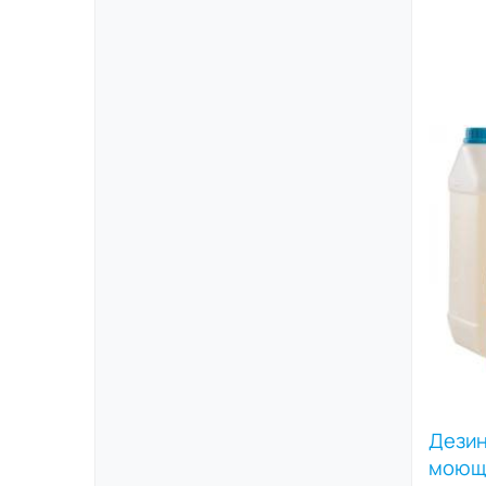
Дези
моющи