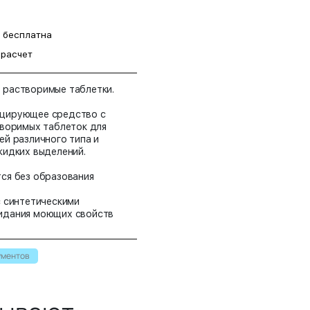
а бесплатна
 расчет
растворимые таблетки.
цирующее средство с
творимых таблеток для
й различного типа и
жидких выделений.
ся без образования
с синтетическими
идания моющих свойств
льзоваться многократно в
ументов
еркулеза и особо опасных
вой коронавирусной