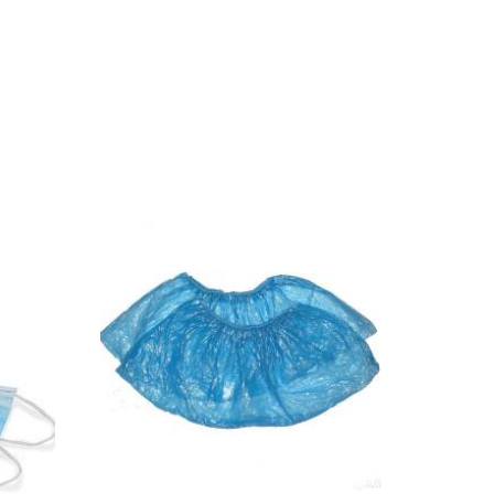
при
кафе или ресторана, в
, аденовирусов и др.
производственных цехах.
 цитомегалии в том числе
в на
Шапочки одноразового
применения обеспечивают
индивидуальный подход к
клиенту или пациенту,
о
гигиеничность во время
проведения манипуляций.
лей.
Производятся из нетоксичного
ляет
гипоаллергенного материала -
 при
спанбонда. Несмотря на
достаточную плотность
материала, обеспечивающую
 при
защиту волосистой части головы
стью
от факторов внешней среды,
ывает
спнабонд обладает хорошей
воздухопроницаемостью.
Шапочка оснащена мягкой
фиксирующей резинкой, которая
плотно прилегает к голове и
обеспечивает удобство при
рук.
использовании, не причиняет
дискомфорта и не оставляет
следов на коже. Изделия имеют