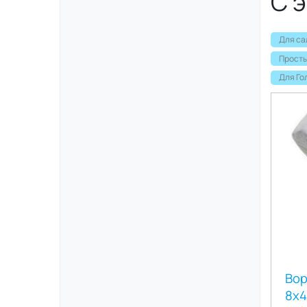
С 
Для са
Просты
Для Го
Вор
8х4