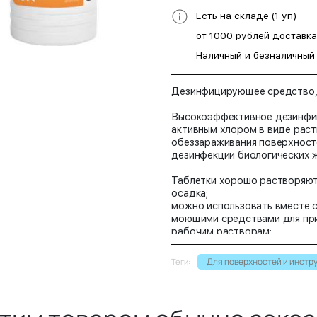
Есть на складе (1 уп)
от 1000 рублей доставк
Наличный и безналичный
Дезинфицирующее средство, 
Высокоэффективное дезинфи
активным хлором в виде рас
обеззараживания поверхносте
дезинфекции биологических 
Таблетки хорошо растворяют
осадка;
можно использовать вместе 
моющими средствами для пр
рабочим растворам;
рабочие растворы могут испо
течение их срока годности;
Для поверхностей и инстр
Теги:
эффективно в отношении туб
инфекций в том числе и к но
инфекции.