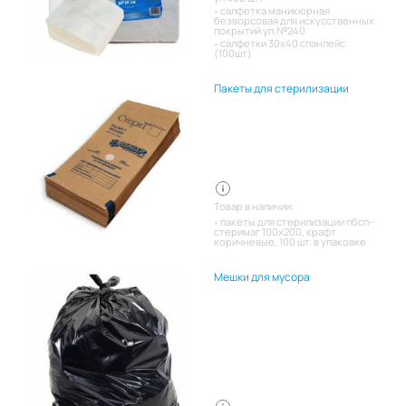
салфетка маникюрная
безворсовая для искусственных
покрытий уп.№240
салфетки 30х40 спанлейс
(100шт)
Пакеты для стерилизации
Товар в наличии:
пакеты для стерилизации пбсп-
стеримаг 100х200, крафт
коричневые, 100 шт. в упаковке
Мешки для мусора