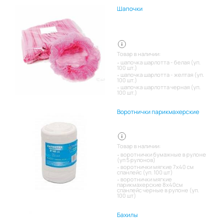
Шапочки
Товар в наличии:
шапочка шарлотта - белая (уп.
100 шт.)
шапочка шарлотта - желтая (уп.
100 шт.)
шапочка шарлотта черная (уп.
100 шт.)
Воротнички парикмахерские
Товар в наличии:
воротнички бумажные в рулоне
(уп 5 рулонов)
воротнички мягкие 7х40 см
спанлейс (уп. 100 шт)
воротнички мягкие
парикмахерские 8х40см
спанлейс черные в рулоне (уп.
100 шт)
Бахилы