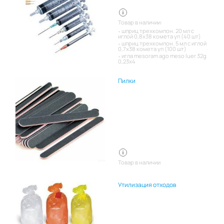
Товар в наличии:
шприц трехкомпон. 20 мл с
иглой 0,8х38 комета уп (40 шт)
шприц трехкомпон. 5 мл с иглой
0,7х38 комета уп (100 шт)
игла mesoram ago meso luer 32g
0,23x4
Пилки
Товар в наличии
Утилизация отходов