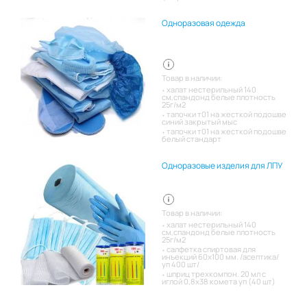
Одноразовая одежда
Товар в наличии:
халат нестерильный 140
см,спандонд белые плотность
25г/м2
тапочки т01 на жесткой подошве
синий закрытый мыс
тапочки т01 на жесткой подошве
белый стандарт
Одноразовые изделия для ЛПУ
Товар в наличии:
халат нестерильный 140
см,спандонд белые плотность
25г/м2
салфетка спиртовая для
инъекций 60х100 мм. /асептика/
уп 400 шт/
шприц трехкомпон. 20 мл с
иглой 0,8х38 комета уп (40 шт)