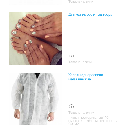
Товар в наличии
Для маникюра и педикюра
Товар в наличии
Халаты одноразовое
медицинские
Товар в наличии:
халат нестерильный 140
см,спандонд белые плотность
25г/м2