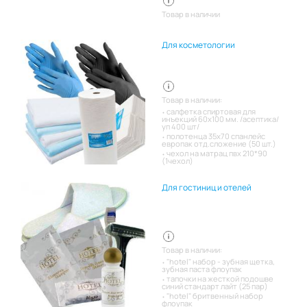
Товар в наличии
Для косметологии
Товар в наличии:
салфетка спиртовая для
инъекций 60х100 мм. /асептика/
уп 400 шт/
полотенца 35х70 спанлейс
европак отд.сложение (50 шт.)
чехол на матрац пвх 210*90
(1чехол)
Для гостиниц и отелей
Товар в наличии:
"hotel" набор - зубная щетка,
зубная паста флоупак
тапочки на жесткой подошве
синий стандарт лайт (25 пар)
"hotel" бритвенный набор
флоупак