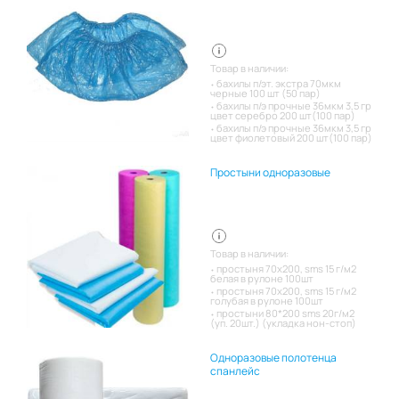
Товар в наличии:
бахилы п/эт. экстра 70мкм
черные 100 шт (50 пар)
бахилы п/э прочные 36мкм 3,5 гр
цвет серебро 200 шт(100 пар)
бахилы п/э прочные 36мкм 3,5 гр
цвет фиолетовый 200 шт(100 пар)
Простыни одноразовые
Товар в наличии:
простыня 70х200, sms 15 г/м2
белая в рулоне 100шт
простыня 70х200, sms 15 г/м2
голубая в рулоне 100шт
простыни 80*200 sms 20г/м2
(уп. 20шт.) (укладка нон-стоп)
Одноразовые полотенца
спанлейс