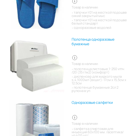
Товар в наличии:
тапочки т01 на жесткой подошве
синий закрытый мыс
тапочки т01 на жесткой подошве
белый стандарт
одноразовые водолей
Полотенца одноразовые
бумажные
Товар в наличии:
полотенца листовые 1-250 vmч
/20 (35 г/м2)(комфорт)
диспенсер для жидкого мыла
s.4 1000мл (вхшхг): 17см x 15,5см x
12,5см
полотенце бумажные 2сл 2
рулона в уп
Одноразовые салфетки
Товар в наличии:
салфетка спиртовая для
инъекций 60х100 мм. /асептика/
уп 400 шт/