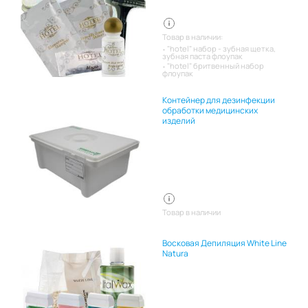
Товар в наличии:
"hotel" набор - зубная щетка,
зубная паста флоупак
"hotel" бритвенный набор
флоупак
Контейнер для дезинфекции
обработки медицинских
изделий
Товар в наличии
Восковая Депиляция White Line
Natura