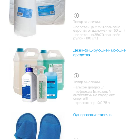
Товар в наличии:
полотенца 35х70 спанлейс
европак отд.сложение (50 шт.)
полотенца 35х70 спанлейс
рулон (100 шт.)
Дезинфицирующие и моющие
средства
Товар в наличии:
альхон диадез 5л
тефлекс а 1л, кожный
антисептик не содержит
спирта!!!
трилокс спрей 0.75 л
Одноразовые тапочки