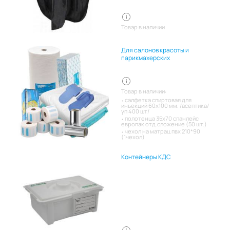
Товар в наличии
Для салонов красоты и
парикмахерских
Товар в наличии:
салфетка спиртовая для
инъекций 60х100 мм. /асептика/
уп 400 шт/
полотенца 35х70 спанлейс
европак отд.сложение (50 шт.)
чехол на матрац пвх 210*90
(1чехол)
Контейнеры КДС