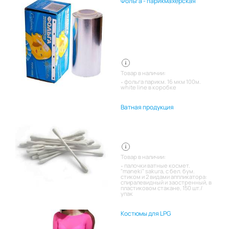
Фольга - парикмахерская
Товар в наличии:
фольга парикм. 16 мкм 100м.
white line в коробке
Ватная продукция
Товар в наличии:
палочки ватные космет.
"maneki" sakura, с бел. бум.
стиком и 2 видами аппликатора:
спиралевидный и заостренный, в
пластиковом стакане, 150 шт./
упак
Костюмы для LPG