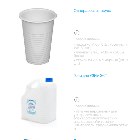
Одноразовая посуда
Товар в наличии:
чашка хол/гор, 0.2л, коричн., пп
(уп. 50 шт.)
пленка пэ пищ. 450мм х 200м
белая
стакан гн 250 мл. черный (уп. 50
шт.)
Гели для УЗИ и ЭКГ
Товар в наличии:
гель универсальный для
ультразвуковых,
электрофизиологических
исследований и терапии
"ультрагель" средней вязкости 5
л.