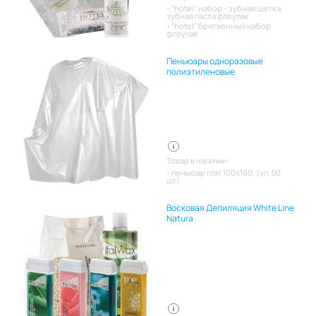
"hotel" набор - зубная щетка,
зубная паста флоупак
"hotel" бритвенный набор
флоупак
Пеньюары одноразовые
полиэтиленовые
Товар в наличии:
пеньюар п/эт 100х160, (уп. 50
шт)
Восковая Депиляция White Line
Natura