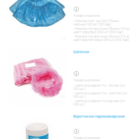
Товар в наличии:
бахилы п/эт. экстра 70мкм
черные 100 шт (50 пар)
бахилы п/э прочные 36мкм 3,5 гр
цвет серебро 200 шт(100 пар)
бахилы п/э прочные 36мкм 3,5 гр
цвет фиолетовый 200 шт(100 пар)
Шапочки
Товар в наличии:
шапочка шарлотта - белая (уп.
100 шт.)
шапочка шарлотта - желтая (уп.
100 шт.)
шапочка шарлотта черная (уп.
100 шт.)
Воротнички парикмахерские
Товар в наличии: