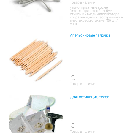
Товар в наличии:
палочки ватные космет.
"maneki" sakura, с бел. бум.
стиком и 2 видами аппликатора:
спиралевидный и заостренный, в
пластиковом стакане, 150 шт./
упак
Апельсиновые палочки
Товар в наличии
Для Гостиниц и Отелей
Товар в наличии: