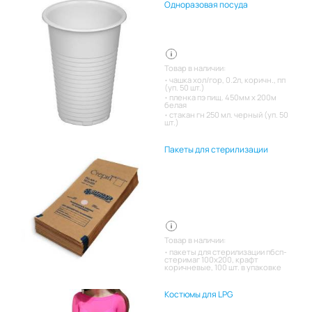
Одноразовая посуда
Товар в наличии:
чашка хол/гор, 0.2л, коричн., пп
(уп. 50 шт.)
пленка пэ пищ. 450мм х 200м
белая
стакан гн 250 мл. черный (уп. 50
шт.)
Пакеты для стерилизации
Товар в наличии:
пакеты для стерилизации пбсп-
стеримаг 100х200, крафт
коричневые, 100 шт. в упаковке
Костюмы для LPG