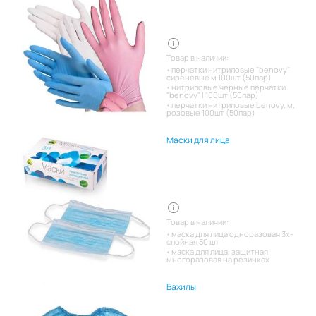
Товар в наличии:
перчатки нитриловые "benovy"
сиреневые м 100шт (50пар)
нитриловые черные перчатки
"benovy" l 100шт (50пар)
перчатки нитриловые benovy, м,
розовые 100шт (50пар)
Маски для лица
Товар в наличии:
маска для лица одноразовая 3х-
слойная 50 шт
маска для лица, защитная
многоразовая на резинках
Бахилы