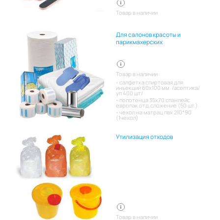
Товар в наличии
Для салонов красоты и
парикмахерских
Товар в наличии:
салфетка спиртовая для
инъекций 60х100 мм. /асептика/
уп 400 шт/
полотенца 35х70 спанлейс
европак отд.сложение (50 шт.)
чехол на матрац пвх 210*90
(1чехол)
Утилизация отходов
Товар в наличии