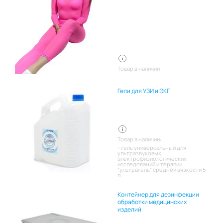
Товар в наличии
Гели для УЗИ и ЭКГ
Товар в наличии:
гель универсальный для
ультразвуковых,
электрофизиологических
исследований и терапии
"ультрагель" средней вязкости 5
л.
Контейнер для дезинфекции
обработки медицинских
изделий