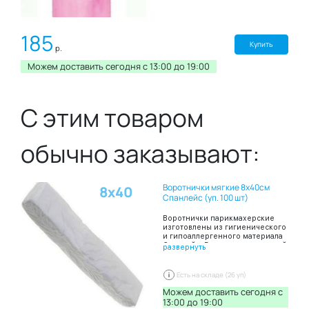
185
Купить
р.
Можем доставить сегодня c 13:00 до 19:00
С этим товаром
обычно заказывают:
Воротнички мягкие 8х40см
8х40
Спанлейс (уп. 100 шт)
Воротнички парикмахерские
изготовлены из гигиенического
и гипоаллергенного материала
Спанлейс, Воротнички шириной
развернуть
8 и длиной 40 сантиметров
сложены в пачку по 100 штук.
Благодаря таким свойствам
Есть на складе (26 уп)
материала Спанлейса как
мягкость и высокая
Можем доставить сегодня c
впитываемость воротнички
13:00 до 19:00
создают комфортные ощущения