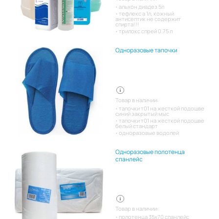
альхон диадез 5л
тефлекс а 1л, кожный
антисептик не содержит
спирта!!!
трилокс спрей 0.75 л
Одноразовые тапочки
Товар в наличии:
тапочки т01 на жесткой подошве
синий закрытый мыс
тапочки т01 на жесткой подошве
белый стандарт
одноразовые водолей
Одноразовые полотенца
спанлейс
Товар в наличии:
полотенца 35х70 спанлейс