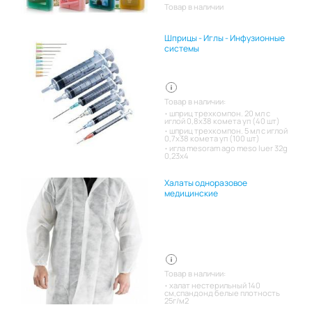
Товар в наличии
Шприцы - Иглы - Инфузионные
системы
Товар в наличии:
шприц трехкомпон. 20 мл с
иглой 0,8х38 комета уп (40 шт)
шприц трехкомпон. 5 мл с иглой
0,7х38 комета уп (100 шт)
игла mesoram ago meso luer 32g
0,23x4
Халаты одноразовое
медицинские
Товар в наличии:
халат нестерильный 140
см,спандонд белые плотность
25г/м2