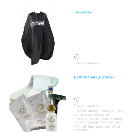
Пеньюары
Товар в наличии
Для гостиниц и отелей
Товар в наличии:
"hotel" набор - зубная щетка,
зубная паста флоупак
тапочки на жесткой подошве
синий стандарт лайт (25 пар)
"hotel" бритвенный набор
флоупак