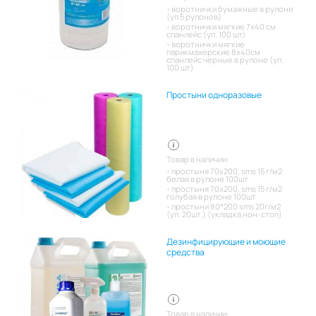
воротнички бумажные в рулоне
(уп 5 рулонов)
воротнички мягкие 7х40 см
спанлейс (уп. 100 шт)
воротнички мягкие
парикмахерские 8х40см
спанлейс черные в рулоне (уп.
100 шт)
Простыни одноразовые
Товар в наличии:
простыня 70х200, sms 15 г/м2
белая в рулоне 100шт
простыня 70х200, sms 15 г/м2
голубая в рулоне 100шт
простыни 80*200 sms 20г/м2
(уп. 20шт.) (укладка нон-стоп)
Дезинфицирующие и моющие
средства
Товар в наличии: