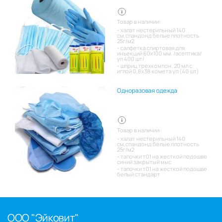
Товар в наличии:
халат нестерильный 140
см,спандонд белые плотность
25г/м2
салфетка спиртовая для
инъекций 60х100 мм. /асептика/
уп 400 шт/
шприц трехкомпон. 20 мл с
иглой 0,8х38 комета уп (40 шт)
Одноразовая одежда
Товар в наличии:
халат нестерильный 140
см,спандонд белые плотность
25г/м2
тапочки т01 на жесткой подошве
синий закрытый мыс
тапочки т01 на жесткой подошве
белый стандарт
ООО "Эйковит"