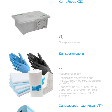
Контейнеры КДС
Товар в наличии
Для косметологии
Товар в наличии:
салфетка спиртовая для
инъекций 60х100 мм. /асептика/
уп 400 шт/
полотенца 35х70 спанлейс
европак отд.сложение (50 шт.)
чехол на матрац пвх 210*90
(1чехол)
Одноразовые изделия для ЛПУ