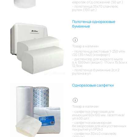
европак отд.сложение (50 шт.)
полотенца 35х70 спанлейс
рулон (100 шт.)
Полотенца одноразовые
бумажные
Товар в наличии:
полотенца листовые 1-250 vmч
/20 (35 г/м2)(комфорт)
диспенсер для жидкого мыла
s.4 1000мл (вхшхг): 17см x 15,5см x
12,5см
полотенце бумажные 2сл 2
рулона в уп
Одноразовые салфетки
Товар в наличии:
салфетка спиртовая для
инъекций 60х100 мм. /асептика/
уп 400 шт/
салфетка маникюрная
безворсовая для искусственных
покрытий уп.№240
салфетки 30х40 спанлейс
(100шт)