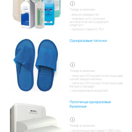
Товар в наличии:
альхон диадез 5л
тефлекс а 1л, кожный
антисептик не содержит
спирта!!!
трилокс спрей 0.75 л
Одноразовые тапочки
Товар в наличии:
тапочки т01 на жесткой подошве
синий закрытый мыс
тапочки т01 на жесткой подошве
белый стандарт
одноразовые водолей
Полотенца одноразовые
бумажные
Товар в наличии:
полотенца листовые 1-250 vmч