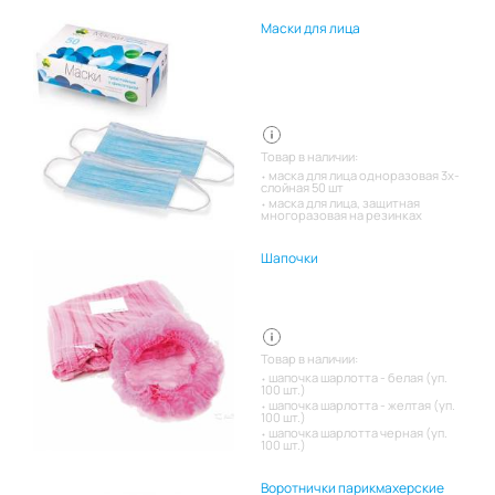
Маски для лица
Товар в наличии:
маска для лица одноразовая 3х-
слойная 50 шт
маска для лица, защитная
многоразовая на резинках
Шапочки
Товар в наличии:
шапочка шарлотта - белая (уп.
100 шт.)
шапочка шарлотта - желтая (уп.
100 шт.)
шапочка шарлотта черная (уп.
100 шт.)
Воротнички парикмахерские