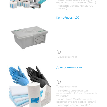
европак отд.сложение (50 шт.)
чехол на матрац пвх 210*90
(1чехол)
Контейнеры КДС
Товар в наличии
Для косметологии
Товар в наличии:
салфетка спиртовая для
инъекций 60х100 мм. /асептика/
уп 400 шт/
полотенца 35х70 спанлейс
европак отд.сложение (50 шт.)
чехол на матрац пвх 210*90