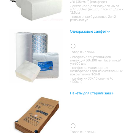
/20 (35 г/м2)(комфорт)
диспенсер для жидкого мыла
s.4 1000мл (вхшхг): 17см x 15,5см x
12,5см
полотенце бумажные 2сл 2
рулона в уп
Одноразовые салфетки
Товар в наличии:
салфетка спиртовая для
инъекций 60х100 мм. /асептика/
уп 400 шт/
салфетка маникюрная
безворсовая для искусственных
покрытий уп.№240
салфетки 30х40 спанлейс
(100шт)
Пакеты для стерилизации
Товар в наличии: