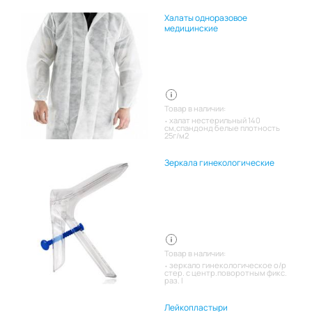
Халаты одноразовое
медицинские
Товар в наличии:
халат нестерильный 140
см,спандонд белые плотность
25г/м2
Зеркала гинекологические
Товар в наличии:
зеркало гинекологическое о/р
стер. с центр.поворотным фикс.
раз. l
Лейкопластыри