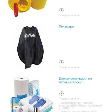
Товар в наличии
Пеньюары
Товар в наличии
Для салонов красоты и
парикмахерских
Товар в наличии:
салфетка спиртовая для
инъекций 60х100 мм. /асептика/
уп 400 шт/
полотенца 35х70 спанлейс