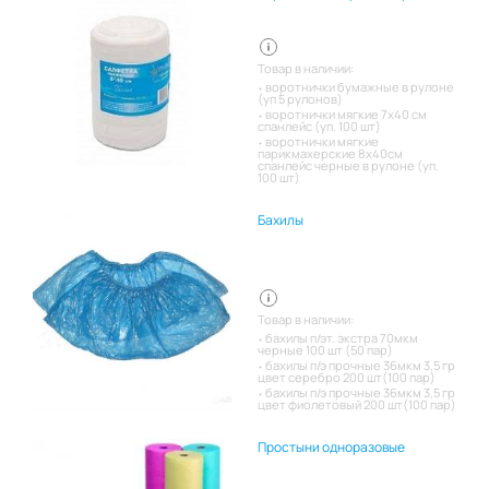
Товар в наличии:
воротнички бумажные в рулоне
(уп 5 рулонов)
воротнички мягкие 7х40 см
спанлейс (уп. 100 шт)
воротнички мягкие
парикмахерские 8х40см
спанлейс черные в рулоне (уп.
100 шт)
Бахилы
Товар в наличии:
бахилы п/эт. экстра 70мкм
черные 100 шт (50 пар)
бахилы п/э прочные 36мкм 3,5 гр
цвет серебро 200 шт(100 пар)
бахилы п/э прочные 36мкм 3,5 гр
цвет фиолетовый 200 шт(100 пар)
Простыни одноразовые