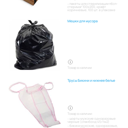
пакеты для стерилизации пбсп-
стеримаг 100х200, крафт
коричневые, 100 шт. в упаковке
Мешки для мусора
Товар в наличии
Трусы Бикини и нижнее белье
Товар в наличии:
шорты мужские одноразовые
черные (спанбонд 45 г/м2)
бикини мужские, одноразовые,