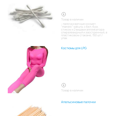
Товар в наличии:
палочки ватные космет.
"maneki" sakura, с бел. бум.
стиком и 2 видами аппликатора:
спиралевидный и заостренный, в
пластиковом стакане, 150 шт./
упак
Костюмы для LPG
Товар в наличии
Апельсиновые палочки