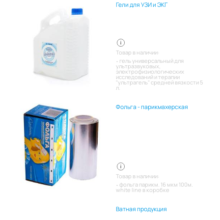
Гели для УЗИ и ЭКГ
Товар в наличии:
гель универсальный для
ультразвуковых,
электрофизиологических
исследований и терапии
"ультрагель" средней вязкости 5
л.
Фольга - парикмахерская
Товар в наличии:
фольга парикм. 16 мкм 100м.
white line в коробке
Ватная продукция