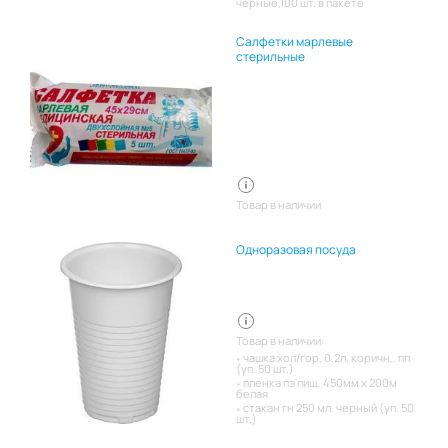
черные,100 шт. в пакете
Салфетки марлевые
стерильные
Товар в наличии
Одноразовая посуда
Товар в наличии:
чашка хол/гор, 0.2л, коричн., пп
(уп. 50 шт.)
пленка пэ пищ. 450мм х 200м
белая
стакан гн 250 мл. черный (уп. 50
шт.)