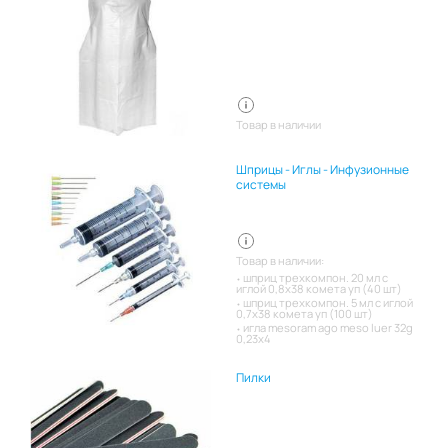
Товар в наличии
Шприцы - Иглы - Инфузионные
системы
Товар в наличии:
шприц трехкомпон. 20 мл с
иглой 0,8х38 комета уп (40 шт)
шприц трехкомпон. 5 мл с иглой
0,7х38 комета уп (100 шт)
игла mesoram ago meso luer 32g
0,23x4
Пилки