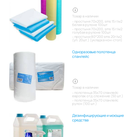
Товар в наличии:
простыня 70х200, sms 15 г/м2
белая в рулоне 100шт
простыня 70х200, sms 15 г/м2
голубая в рулоне 100шт
простыни 80*200 sms 20г/м2
(уп. 20шт.) (укладка нон-стоп)
Одноразовые полотенца
спанлейс
Товар в наличии:
полотенца 35х70 спанлейс
европак отд.сложение (50 шт.)
полотенца 35х70 спанлейс
рулон (100 шт.)
Дезинфицирующие и моющие
средства