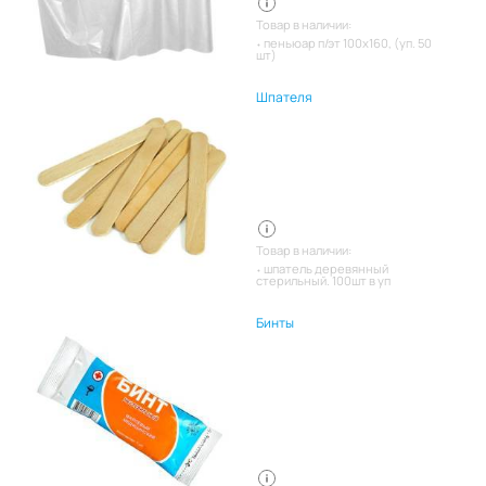
Товар в наличии:
пеньюар п/эт 100х160, (уп. 50
шт)
Шпателя
Товар в наличии:
шпатель деревянный
стерильный. 100шт в уп
Бинты