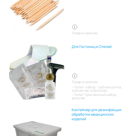
Товар в наличии
Для Гостиниц и Отелей
Товар в наличии:
"hotel" набор - зубная щетка,
зубная паста флоупак
"hotel" бритвенный набор
флоупак
Контейнер для дезинфекции
обработки медицинских
изделий