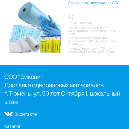
Одноразовые изделия для ЛПУ
Товар в наличии:
халат нестерильный 140
см,спандонд белые плотность
25г/м2
салфетка спиртовая для
инъекций 60х100 мм. /асептика/
уп 400 шт/
шприц трехкомпон. 20 мл с
иглой 0,8х38 комета уп (40 шт)
ООО "Эйковит"
Доставка одноразовых материалов
г. Тюмень, ул. 50 лет Октября 1, цокольный
этаж
Вконтакте
Каталог