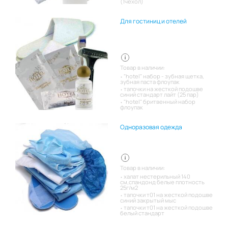
(1чехол)
Для гостиниц и отелей
Товар в наличии:
"hotel" набор - зубная щетка,
зубная паста флоупак
тапочки на жесткой подошве
синий стандарт лайт (25 пар)
"hotel" бритвенный набор
флоупак
Одноразовая одежда
Товар в наличии:
халат нестерильный 140
см,спандонд белые плотность
25г/м2
тапочки т01 на жесткой подошве
синий закрытый мыс
тапочки т01 на жесткой подошве
белый стандарт