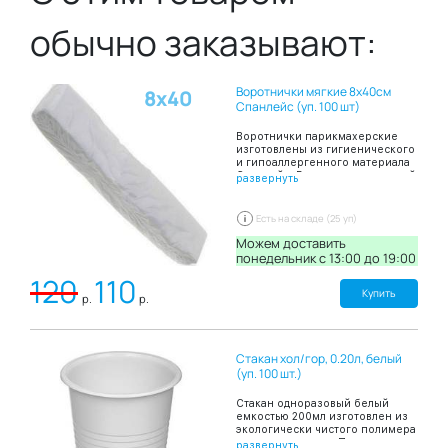
обычно заказывают:
Воротнички мягкие 8х40см
8х40
Спанлейс (уп. 100 шт)
Воротнички парикмахерские
изготовлены из гигиенического
и гипоаллергенного материала
Спанлейс, Воротнички шириной
развернуть
8 и длиной 40 сантиметров
сложены в пачку по 100 штук.
Благодаря таким свойствам
Есть на складе (25 уп)
материала Спанлейса как
мягкость и высокая
Можем доставить
впитываемость воротнички
понедельник c 13:00 до 19:00
создают комфортные ощущения
120
110
на коже и препятствию
попаданию загрязнений на
Купить
р.
р.
кожу и одежду при проведении
парикмахерских работ.
Стакан хол/гор, 0.20л, белый
(уп. 100 шт.)
Стакан одноразовый белый
емкостью 200мл изготовлен из
экологически чистого полимера
– полипропилена. Подходит для
развернуть