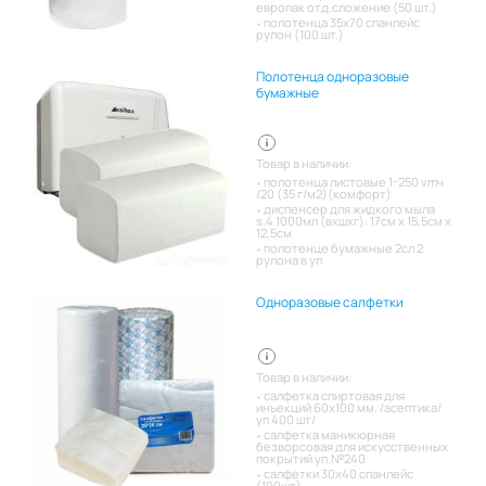
европак отд.сложение (50 шт.)
полотенца 35х70 спанлейс
рулон (100 шт.)
Полотенца одноразовые
бумажные
Товар в наличии:
полотенца листовые 1-250 vmч
/20 (35 г/м2)(комфорт)
диспенсер для жидкого мыла
s.4 1000мл (вхшхг): 17см x 15,5см x
12,5см
полотенце бумажные 2сл 2
рулона в уп
Одноразовые салфетки
Товар в наличии:
салфетка спиртовая для
инъекций 60х100 мм. /асептика/
уп 400 шт/
салфетка маникюрная
безворсовая для искусственных
покрытий уп.№240
салфетки 30х40 спанлейс
(100шт)