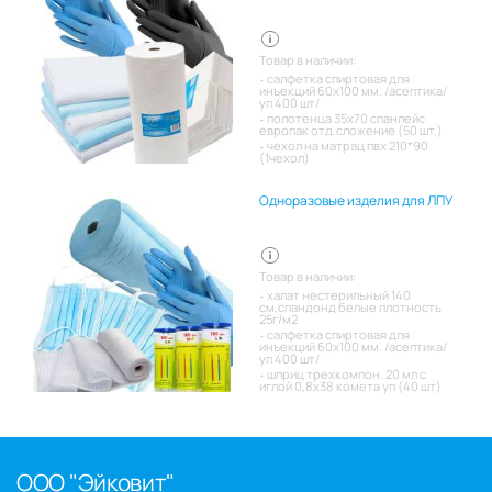
Товар в наличии:
салфетка спиртовая для
инъекций 60х100 мм. /асептика/
уп 400 шт/
полотенца 35х70 спанлейс
европак отд.сложение (50 шт.)
чехол на матрац пвх 210*90
(1чехол)
Одноразовые изделия для ЛПУ
Товар в наличии:
халат нестерильный 140
см,спандонд белые плотность
25г/м2
салфетка спиртовая для
инъекций 60х100 мм. /асептика/
уп 400 шт/
шприц трехкомпон. 20 мл с
иглой 0,8х38 комета уп (40 шт)
ООО "Эйковит"