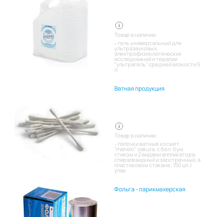
Товар в наличии:
гель универсальный для
ультразвуковых,
электрофизиологических
исследований и терапии
"ультрагель" средней вязкости 5
л.
Ватная продукция
Товар в наличии:
палочки ватные космет.
"maneki" sakura, с бел. бум.
стиком и 2 видами аппликатора:
спиралевидный и заостренный, в
пластиковом стакане, 150 шт./
упак
Фольга - парикмахерская