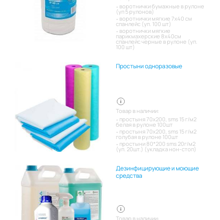
воротнички бумажные в рулоне
(уп 5 рулонов)
воротнички мягкие 7х40 см
спанлейс (уп. 100 шт)
воротнички мягкие
парикмахерские 8х40см
спанлейс черные в рулоне (уп.
100 шт)
Простыни одноразовые
Товар в наличии:
простыня 70х200, sms 15 г/м2
белая в рулоне 100шт
простыня 70х200, sms 15 г/м2
голубая в рулоне 100шт
простыни 80*200 sms 20г/м2
(уп. 20шт.) (укладка нон-стоп)
Дезинфицирующие и моющие
средства
Товар в наличии: