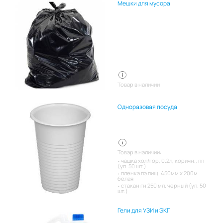
Мешки для мусора
Товар в наличии
Одноразовая посуда
Товар в наличии:
чашка хол/гор, 0.2л, коричн., пп
(уп. 50 шт.)
пленка пэ пищ. 450мм х 200м
белая
стакан гн 250 мл. черный (уп. 50
шт.)
Гели для УЗИ и ЭКГ