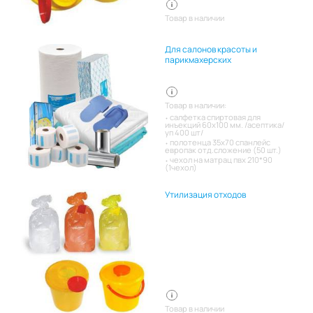
Товар в наличии
Для салонов красоты и
парикмахерских
Товар в наличии:
салфетка спиртовая для
инъекций 60х100 мм. /асептика/
уп 400 шт/
полотенца 35х70 спанлейс
европак отд.сложение (50 шт.)
чехол на матрац пвх 210*90
(1чехол)
Утилизация отходов
Товар в наличии