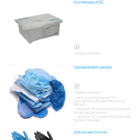
Контейнеры КДС
Товар в наличии
Одноразовая одежда
Товар в наличии:
халат нестерильный 140
см,спандонд белые плотность
25г/м2
тапочки т01 на жесткой подошве
синий закрытый мыс
тапочки т01 на жесткой подошве
белый стандарт
Для косметологии