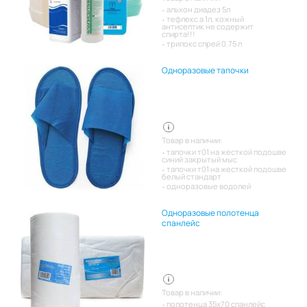
альхон диадез 5л
тефлекс а 1л, кожный
антисептик не содержит
спирта!!!
трилокс спрей 0.75 л
Одноразовые тапочки
Товар в наличии:
тапочки т01 на жесткой подошве
синий закрытый мыс
тапочки т01 на жесткой подошве
белый стандарт
одноразовые водолей
Одноразовые полотенца
спанлейс
Товар в наличии:
полотенца 35х70 спанлейс