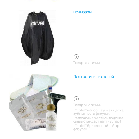
Пеньюары
Товар в наличии
Для гостиниц и отелей
Товар в наличии:
"hotel" набор - зубная щетка,
зубная паста флоупак
тапочки на жесткой подошве
синий стандарт лайт (25 пар)
"hotel" бритвенный набор
флоупак