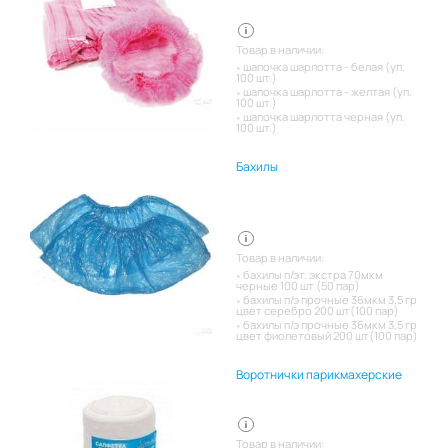
Товар в наличии:
шапочка шарлотта - белая (уп.
100 шт.)
шапочка шарлотта - желтая (уп.
100 шт.)
шапочка шарлотта черная (уп.
100 шт.)
Бахилы
Товар в наличии:
бахилы п/эт. экстра 70мкм
черные 100 шт (50 пар)
бахилы п/э прочные 36мкм 3,5 гр
цвет серебро 200 шт(100 пар)
бахилы п/э прочные 36мкм 3,5 гр
цвет фиолетовый 200 шт(100 пар)
Воротнички парикмахерские
Товар в наличии: