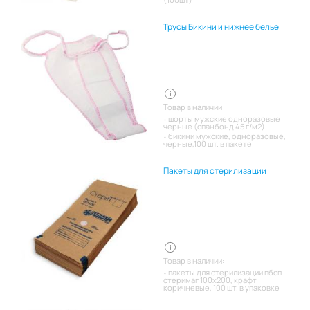
Трусы Бикини и нижнее белье
Товар в наличии:
шорты мужские одноразовые
черные (спанбонд 45 г/м2)
бикини мужские, одноразовые,
черные,100 шт. в пакете
Пакеты для стерилизации
Товар в наличии:
пакеты для стерилизации пбсп-
стеримаг 100х200, крафт
коричневые, 100 шт. в упаковке