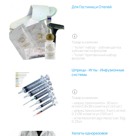
Для Гостиниц и Отелей
Товар в наличии:
"hotel" набор - зубная щетка,
зубная паста флоупак
"hotel" бритвенный набор
флоупак
Шприцы - Иглы - Инфузионные
системы
Товар в наличии:
шприц трехкомпон. 20 мл с
иглой 0,8х38 комета уп (40 шт)
шприц трехкомпон. 5 мл с иглой
0,7х38 комета уп (100 шт)
игла mesoram ago meso luer 32g
0,23x4
Халаты одноразовое