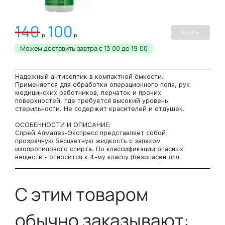
140
100
Купить
р.
р.
Можем доставить завтра c 13:00 до 19:00
Надежный антисептик в компактной ёмкости.
Применяется для обработки операционного поля, рук
медицинских работников, перчаток и прочих
поверхностей, где требуется высокий уровень
стерильности. Не содержит красителей и отдушек.
ОСОБЕННОСТИ И ОПИСАНИЕ:
Спрей Алмадез-Экспресс представляет собой
прозрачную бесцветную жидкость с запахом
изопропилового спирта. По классификации опасных
веществ - относится к 4-му классу (безопасен для
кожи, не допускать попадания на слизистые).
Антисептические свойства Алмадез-Экспресс
эффективные в отношение как грам(+), так и грам(-)
С этим товаром
бактерий, большинства патогенных вирусов и
грибковых организмов. Удобная упаковка позволяет
всегда иметь его с собой, что особенно актуально для
обычно заказывают:
медработников оказывающих помощь на дому.