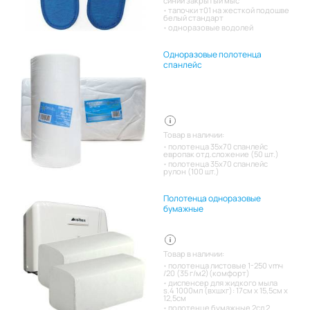
синий закрытый мыс
тапочки т01 на жесткой подошве
белый стандарт
одноразовые водолей
Одноразовые полотенца
спанлейс
Товар в наличии:
полотенца 35х70 спанлейс
европак отд.сложение (50 шт.)
полотенца 35х70 спанлейс
рулон (100 шт.)
Полотенца одноразовые
бумажные
Товар в наличии:
полотенца листовые 1-250 vmч
/20 (35 г/м2)(комфорт)
диспенсер для жидкого мыла
s.4 1000мл (вхшхг): 17см x 15,5см x
12,5см
полотенце бумажные 2сл 2