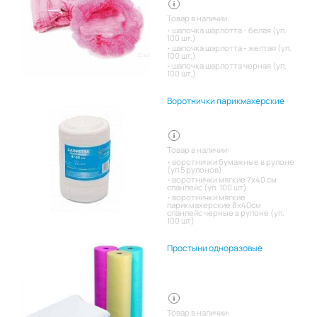
Товар в наличии:
шапочка шарлотта - белая (уп.
100 шт.)
шапочка шарлотта - желтая (уп.
100 шт.)
шапочка шарлотта черная (уп.
100 шт.)
Воротнички парикмахерские
Товар в наличии:
воротнички бумажные в рулоне
(уп 5 рулонов)
воротнички мягкие 7х40 см
спанлейс (уп. 100 шт)
воротнички мягкие
парикмахерские 8х40см
спанлейс черные в рулоне (уп.
100 шт)
Простыни одноразовые
Товар в наличии: