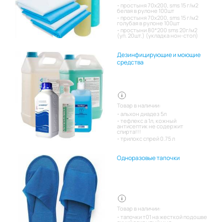
простыня 70х200, sms 15 г/м2
белая в рулоне 100шт
простыня 70х200, sms 15 г/м2
голубая в рулоне 100шт
простыни 80*200 sms 20г/м2
(уп. 20шт.) (укладка нон-стоп)
Дезинфицирующие и моющие
средства
Товар в наличии:
альхон диадез 5л
тефлекс а 1л, кожный
антисептик не содержит
спирта!!!
трилокс спрей 0.75 л
Одноразовые тапочки
Товар в наличии:
тапочки т01 на жесткой подошве