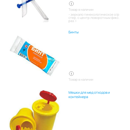
Товар в наличии:
зеркало гинекологическое о/р
стер. с центр.поворотным фикс.
раз. l
Бинты
Товар в наличии
Мешки для мед отходов и
контейнера