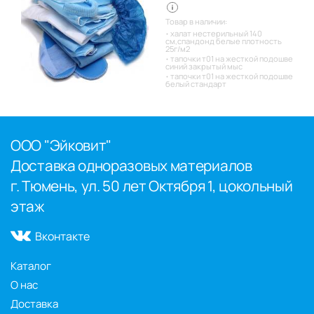
Товар в наличии:
халат нестерильный 140
см,спандонд белые плотность
25г/м2
тапочки т01 на жесткой подошве
синий закрытый мыс
тапочки т01 на жесткой подошве
белый стандарт
ООО "Эйковит"
Доставка одноразовых материалов
г. Тюмень, ул. 50 лет Октября 1, цокольный
этаж
Вконтакте
Каталог
О нас
Доставка