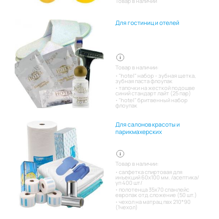
Товар в наличии
Для гостиниц и отелей
Товар в наличии:
"hotel" набор - зубная щетка,
зубная паста флоупак
тапочки на жесткой подошве
синий стандарт лайт (25 пар)
"hotel" бритвенный набор
флоупак
Для салонов красоты и
парикмахерских
Товар в наличии:
салфетка спиртовая для
инъекций 60х100 мм. /асептика/
уп 400 шт/
полотенца 35х70 спанлейс
европак отд.сложение (50 шт.)
чехол на матрац пвх 210*90
(1чехол)