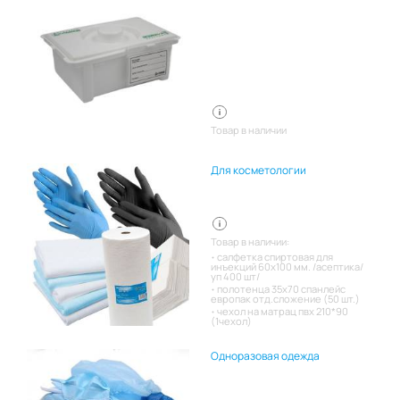
Товар в наличии
Для косметологии
Товар в наличии:
салфетка спиртовая для
инъекций 60х100 мм. /асептика/
уп 400 шт/
полотенца 35х70 спанлейс
европак отд.сложение (50 шт.)
чехол на матрац пвх 210*90
(1чехол)
Одноразовая одежда