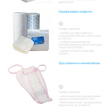
рулона в уп
Одноразовые салфетки
Товар в наличии:
салфетка спиртовая для
инъекций 60х100 мм. /асептика/
уп 400 шт/
салфетка маникюрная
безворсовая для искусственных
покрытий уп.№240
салфетки 30х40 спанлейс
(100шт)
Трусы Бикини и нижнее белье
Товар в наличии:
шорты мужские одноразовые
черные (спанбонд 45 г/м2)
бикини мужские, одноразовые,
черные,100 шт. в пакете