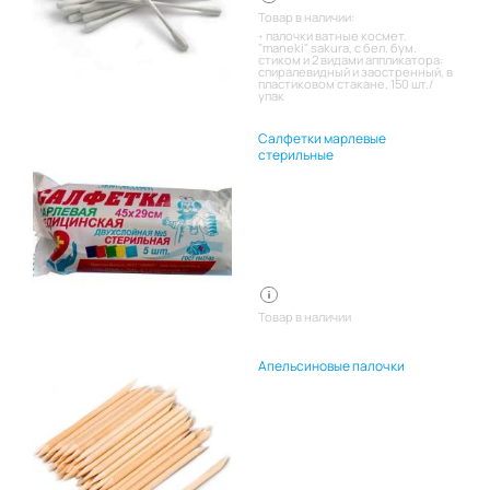
Товар в наличии:
палочки ватные космет.
"maneki" sakura, с бел. бум.
стиком и 2 видами аппликатора:
спиралевидный и заостренный, в
пластиковом стакане, 150 шт./
упак
Салфетки марлевые
стерильные
Товар в наличии
Апельсиновые палочки