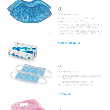
Товар в наличии:
бахилы п/эт. экстра 70мкм
черные 100 шт (50 пар)
бахилы п/э прочные 36мкм 3,5 гр
цвет серебро 200 шт(100 пар)
бахилы п/э прочные 36мкм 3,5 гр
цвет фиолетовый 200 шт(100 пар)
Маски для лица
Товар в наличии:
маска для лица одноразовая 3х-
слойная 50 шт
маска для лица, защитная
многоразовая на резинках
Шапочки