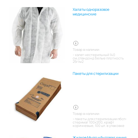
Халаты одноразовое
медицинские
Товар в наличии:
халат нестерильный 140
см,спандонд белые плотность
25г/м2
Пакеты для стерилизации
Товар в наличии:
пакеты для стерилизации пбсп-
стеримаг 100х200, крафт
коричневые, 100 шт. в упаковке
Жидкое Мыло и бытовая химия