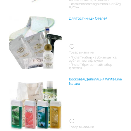
игла mesoram ago meso luer 32g
0,23x4
Для Гостиниц и Отелей
Товар в наличии:
"hotel" набор - зубная щетка,
зубная паста флоупак
"hotel" бритвенный набор
флоупак
Восковая Депиляция White Line
Natura
Товар в наличии