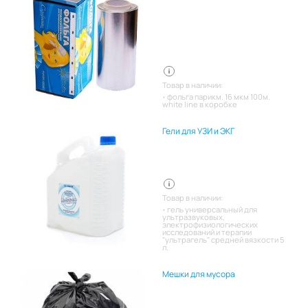
Товар в наличии:
фольга парикм. 16 мкм 100м.
white line в коробке
Гели для УЗИ и ЭКГ
Товар в наличии:
гель универсальный для
ультразвуковых,
электрофизиологических
исследований и терапии
"ультрагель" средней вязкости 5
л.
Мешки для мусора