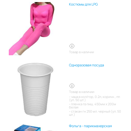
Костюмы для LPG
Товар в наличии
Одноразовая посуда
Товар в наличии:
чашка хол/гор, 0.2л, коричн., пп
(уп. 50 шт.)
пленка пэ пищ. 450мм х 200м
белая
стакан гн 250 мл. черный (уп. 50
шт.)
Фольга - парикмахерская