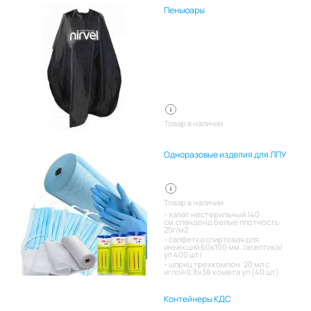
Пеньюары
Товар в наличии
Одноразовые изделия для ЛПУ
Товар в наличии:
халат нестерильный 140
см,спандонд белые плотность
25г/м2
салфетка спиртовая для
инъекций 60х100 мм. /асептика/
уп 400 шт/
шприц трехкомпон. 20 мл с
иглой 0,8х38 комета уп (40 шт)
Контейнеры КДС