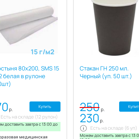
риала Спанлейса как
специализирующихся на
ость и высокая
торговле одноразовой посу
ываемость воротнички
Цвет: белый В упаковке: 10
дают комфортные ощущения
штук.
оже и препятствию
данию загрязнений на кожу
ежду при проведении
кмахерских работ.
15 г/м2
стыня 80х200, SMS 15
Стакан ГН 250 мл.
2 белая в рулоне
Черный (уп. 50 шт.)
0шт)
70
250
Купить
Купит
р.
р.
230
Есть на складе (12 рулон)
р.
м доставить завтра c 13:00 до
Есть на складе (6 уп)
0
Можем доставить завтра c 13:
разовая медицинская