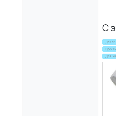
С 
Для са
Просты
Для Го