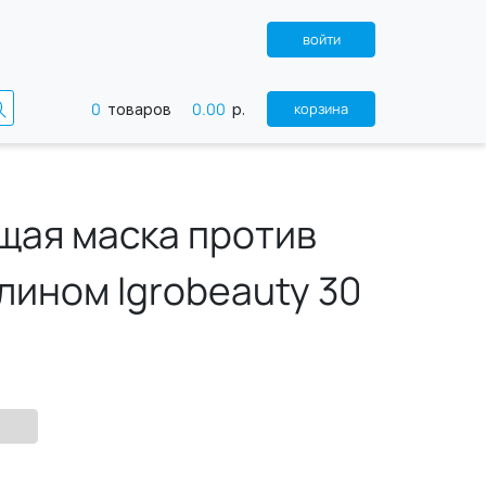
войти
0
0.00
корзина
товаров
р.
щая маска против
ином Igrobeauty 30