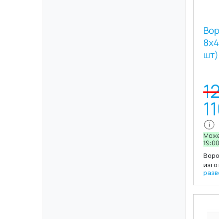
Вор
8х4
шт)
1
1
Може
19:0
Воро
изго
разв
гипо
Спан
8 и 
слож
Благ