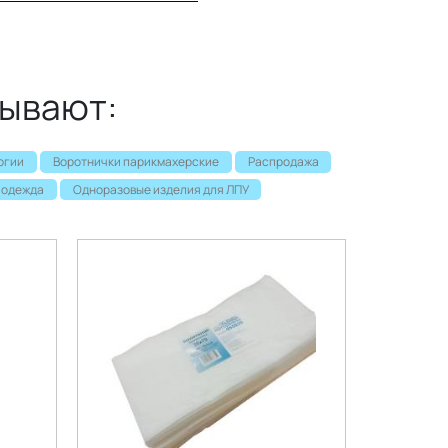
иления каркаса). Через 15-
ом". .Состав: Диатомовая
Аргирелин, Ламинария,
а.
зывают:
огии
Воротнички парикмахерские
Распродажа
 одежда
Одноразовые изделия для ЛПУ