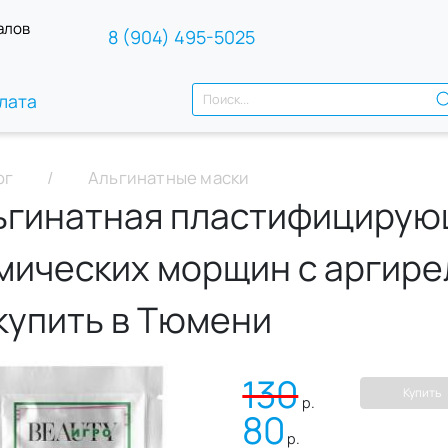
алов
8 (904) 495-5025
лата
ог
Альгинатные маски
ьгинатная пластифицирую
мических морщин с аргирел
 купить в Тюмени
130
Купить
р.
80
р.