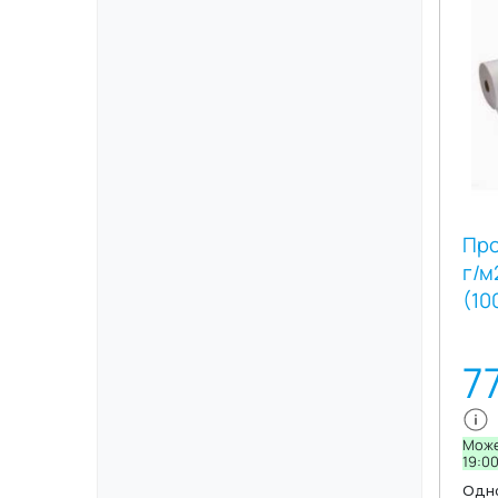
мате
мягк
впит
соз
на к
попа
и од
пари
Про
г/м
(10
7
Може
19:0
Одно