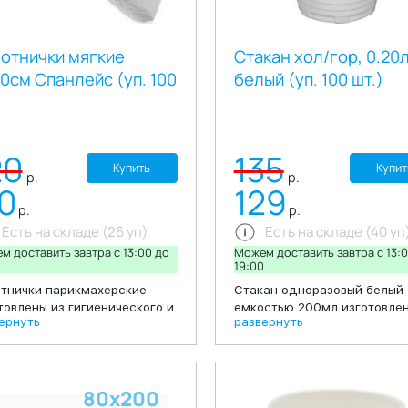
отнички мягкие
Стакан хол/гор, 0.20л
0см Спанлейс (уп. 100
белый (уп. 100 шт.)
20
135
Купить
Купит
р.
р.
10
129
р.
р.
Есть на складе (26 уп)
Есть на складе (40 уп
м доставить завтра c 13:00 до
Можем доставить завтра c 13:
0
19:00
тнички парикмахерские
Стакан одноразовый белый
товлены из гигиенического и
емкостью 200мл изготовлен
ернуть
развернуть
аллергенного материала
экологически чистого поли
лейс, Воротнички шириной
– полипропилена. Подходит
длиной 40 сантиметров
офисных столовых, предпри
ены в пачку по 100 штук.
общественного питания, а 
80х200
одаря таким свойствам
для организаций,