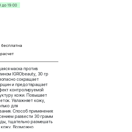
 до 19:00
а бесплатна
 расчет
аяся маска против
ином IGRObeauty, 30 гр
езопасно сокращает
орщин и предотвращает
ффект контролируемой
уктуру кожи. Повышает
еток. Увлажняет кожу,
олько для
ания. Способ применения:
сением развести 30 грамм
оды, тщательно размешать
 кожу. Возможно