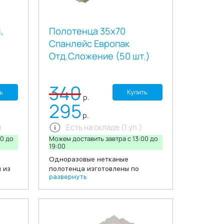
,
Полотенца 35х70
Спанлейс Европак
Отд.Сложение (50 шт.)
340
ь
Купить
р.
295
р.
)
Есть на складе (1 уп.)
00 до
Можем доставить завтра c 13:00 до
19:00
Одноразовые нетканые
 из
полотенца изготовлены по
развернуть
мера
технологии спанлейс. по
 для
структуре, безворсовые
ятий
полотенца, обеспечивают
также
деликатный контакт с кожей, что
обеспечивает комфортность