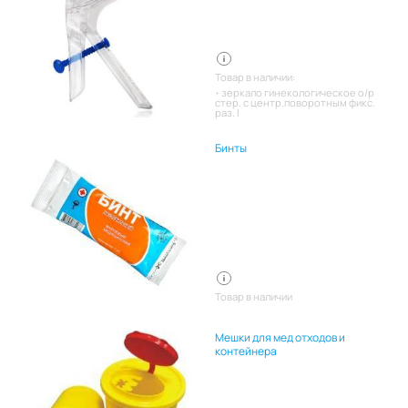
Товар в наличии:
зеркало гинекологическое о/р
стер. с центр.поворотным фикс.
раз. l
Бинты
Товар в наличии
Мешки для мед отходов и
контейнера