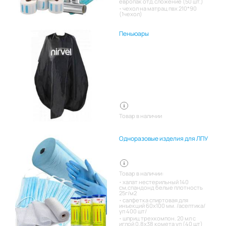
европак отд.сложение (50 шт.)
чехол на матрац пвх 210*90
(1чехол)
Пеньюары
Товар в наличии
Одноразовые изделия для ЛПУ
Товар в наличии:
халат нестерильный 140
см,спандонд белые плотность
25г/м2
салфетка спиртовая для
инъекций 60х100 мм. /асептика/
уп 400 шт/
шприц трехкомпон. 20 мл с
иглой 0,8х38 комета уп (40 шт)