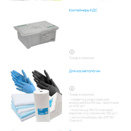
Контейнеры КДС
Товар в наличии
Для косметологии
Товар в наличии:
салфетка спиртовая для
инъекций 60х100 мм. /асептика/
уп 400 шт/
полотенца 35х70 спанлейс
европак отд.сложение (50 шт.)
чехол на матрац пвх 210*90
(1чехол)