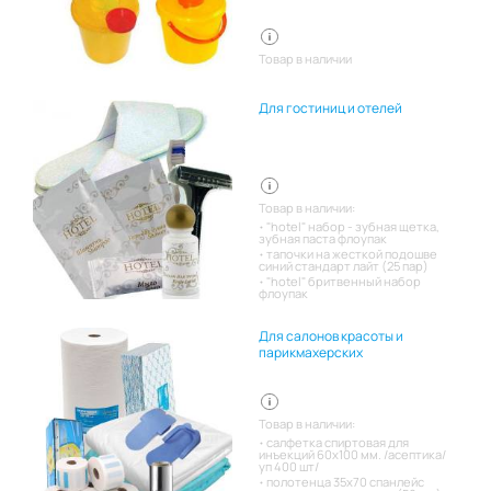
Товар в наличии
Для гостиниц и отелей
Товар в наличии:
"hotel" набор - зубная щетка,
зубная паста флоупак
тапочки на жесткой подошве
синий стандарт лайт (25 пар)
"hotel" бритвенный набор
флоупак
Для салонов красоты и
парикмахерских
Товар в наличии:
салфетка спиртовая для
инъекций 60х100 мм. /асептика/
уп 400 шт/
полотенца 35х70 спанлейс