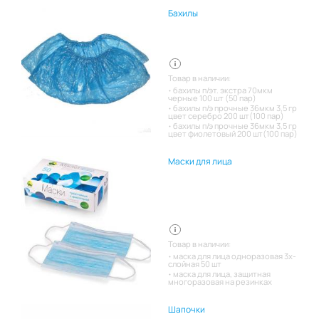
Бахилы
Товар в наличии:
бахилы п/эт. экстра 70мкм
черные 100 шт (50 пар)
бахилы п/э прочные 36мкм 3,5 гр
цвет серебро 200 шт(100 пар)
бахилы п/э прочные 36мкм 3,5 гр
цвет фиолетовый 200 шт(100 пар)
Маски для лица
Товар в наличии:
маска для лица одноразовая 3х-
слойная 50 шт
маска для лица, защитная
многоразовая на резинках
Шапочки