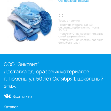
Одноразовая одежда
Товар в наличии:
халат нестерильный 140
см,спандонд белые плотность
25г/м2
тапочки т01 на жесткой подошве
синий закрытый мыс
тапочки т01 на жесткой подошве
белый стандарт
ООО "Эйковит"
Доставка одноразовых материалов
г. Тюмень, ул. 50 лет Октября 1, цокольный
этаж
Вконтакте
Каталог