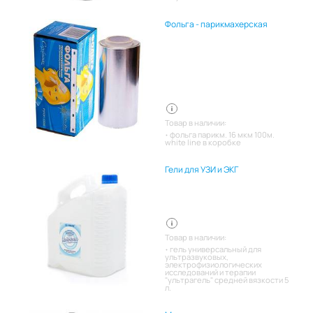
Фольга - парикмахерская
Товар в наличии:
фольга парикм. 16 мкм 100м.
white line в коробке
Гели для УЗИ и ЭКГ
Товар в наличии:
гель универсальный для
ультразвуковых,
электрофизиологических
исследований и терапии
"ультрагель" средней вязкости 5
л.