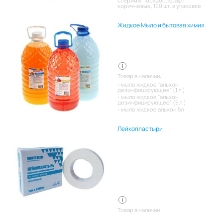
стеримаг 100х200, крафт
коричневые, 100 шт. в упаковке
Жидкое Мыло и бытовая химия
Товар в наличии:
мыло жидкое "альхон
дезинфицирующее" (1 л.)
мыло жидкое "альхон
дезинфицирующее" (5 л.)
мыло жидкое альхон 5л
Лейкопластыри
Товар в наличии