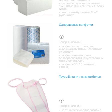
диспенсер для жидкого мыла
s.4 1000мл (вхшхг): 17см x 15,5см x
12,5см
полотенце бумажные 2сл 2
рулона в уп
Одноразовые салфетки
Товар в наличии:
салфетка спиртовая для
инъекций 60х100 мм. /асептика/
уп 400 шт/
салфетка маникюрная
безворсовая для искусственных
покрытий уп.№240
салфетки 30х40 спанлейс
(100шт)
Трусы Бикини и нижнее белье
Товар в наличии:
шорты мужские одноразовые