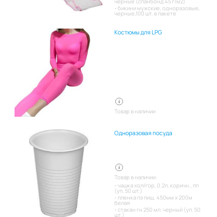
черные (спанбонд 45 г/м2)
бикини мужские, одноразовые,
черные,100 шт. в пакете
Костюмы для LPG
Товар в наличии
Одноразовая посуда
Товар в наличии:
чашка хол/гор, 0.2л, коричн., пп
(уп. 50 шт.)
пленка пэ пищ. 450мм х 200м
белая
стакан гн 250 мл. черный (уп. 50
шт.)