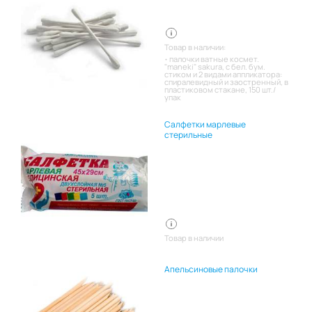
Товар в наличии:
палочки ватные космет.
"maneki" sakura, с бел. бум.
стиком и 2 видами аппликатора:
спиралевидный и заостренный, в
пластиковом стакане, 150 шт./
упак
Салфетки марлевые
стерильные
Товар в наличии
Апельсиновые палочки