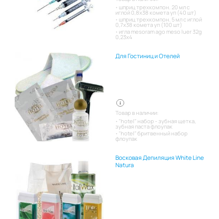
шприц трехкомпон. 20 мл с
иглой 0,8х38 комета уп (40 шт)
шприц трехкомпон. 5 мл с иглой
0,7х38 комета уп (100 шт)
игла mesoram ago meso luer 32g
0,23x4
Для Гостиниц и Отелей
Товар в наличии:
"hotel" набор - зубная щетка,
зубная паста флоупак
"hotel" бритвенный набор
флоупак
Восковая Депиляция White Line
Natura