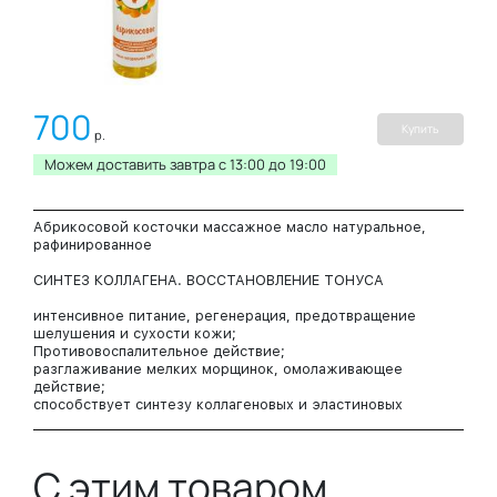
700
Купить
р.
Можем доставить завтра c 13:00 до 19:00
Абрикосовой косточки массажное масло натуральное,
рафинированное
СИНТЕЗ КОЛЛАГЕНА. ВОССТАНОВЛЕНИЕ ТОНУСА
интенсивное питание, регенерация, предотвращение
шелушения и сухости кожи;
Противовоспалительное действие;
разглаживание мелких морщинок, омолаживающее
действие;
способствует синтезу коллагеновых и эластиновых
волокон, восстановление тонуса кожи;
антицеллюлитное действие;
не комедогенно, лёгкое по своей структуре;
С этим товаром
питает, увлажняет и защищает волосы.