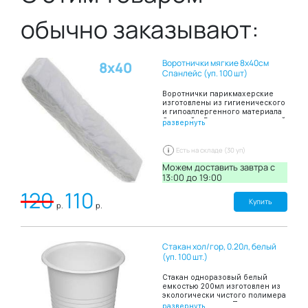
обычно заказывают:
Воротнички мягкие 8х40см
8х40
Спанлейс (уп. 100 шт)
Воротнички парикмахерские
изготовлены из гигиенического
и гипоаллергенного материала
Спанлейс, Воротнички шириной
развернуть
8 и длиной 40 сантиметров
сложены в пачку по 100 штук.
Благодаря таким свойствам
Есть на складе (30 уп)
материала Спанлейса как
мягкость и высокая
Можем доставить завтра c
впитываемость воротнички
13:00 до 19:00
создают комфортные ощущения
120
110
на коже и препятствию
попаданию загрязнений на
Купить
р.
р.
кожу и одежду при проведении
парикмахерских работ.
Стакан хол/гор, 0.20л, белый
(уп. 100 шт.)
Стакан одноразовый белый
емкостью 200мл изготовлен из
экологически чистого полимера
– полипропилена. Подходит для
развернуть