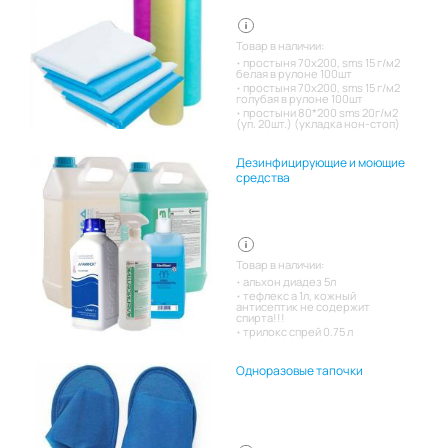
Товар в наличии:
простыня 70х200, sms 15 г/м2
белая в рулоне 100шт
простыня 70х200, sms 15 г/м2
голубая в рулоне 100шт
простыни 80*200 sms 20г/м2
(уп. 20шт.) (укладка нон-стоп)
Дезинфицирующие и моющие
средства
Товар в наличии:
альхон диадез 5л
тефлекс а 1л, кожный
антисептик не содержит
спирта!!!
трилокс спрей 0.75 л
Одноразовые тапочки