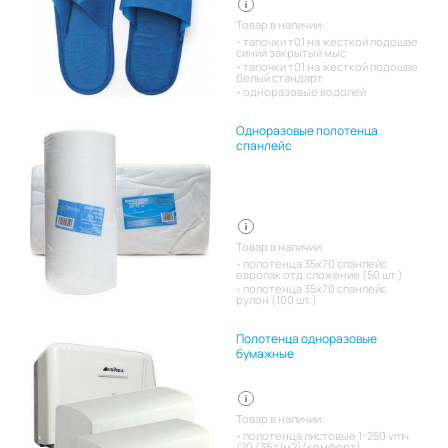
Товар в наличии:
тапочки т01 на жесткой подошве
синий закрытый мыс
тапочки т01 на жесткой подошве
белый стандарт
одноразовые водолей
Одноразовые полотенца
спанлейс
Товар в наличии:
полотенца 35х70 спанлейс
европак отд.сложение (50 шт.)
полотенца 35х70 спанлейс
рулон (100 шт.)
Полотенца одноразовые
бумажные
Товар в наличии:
полотенца листовые 1-250 vmч
/20 (35 г/м2)(комфорт)