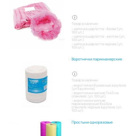
Товар в наличии:
шапочка шарлотта - белая (уп.
100 шт.)
шапочка шарлотта - желтая (уп.
100 шт.)
шапочка шарлотта черная (уп.
100 шт.)
Воротнички парикмахерские
Товар в наличии:
воротнички бумажные в рулоне
(уп 5 рулонов)
воротнички мягкие 7х40 см
спанлейс (уп. 100 шт)
воротнички мягкие
парикмахерские 8х40см
спанлейс черные в рулоне (уп.
100 шт)
Простыни одноразовые