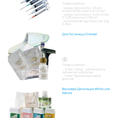
Товар в наличии:
шприц трехкомпон. 20 мл с
иглой 0,8х38 комета уп (40 шт)
шприц трехкомпон. 5 мл с иглой
0,7х38 комета уп (100 шт)
игла mesoram ago meso luer 32g
0,23x4
Для Гостиниц и Отелей
Товар в наличии:
"hotel" набор - зубная щетка,
зубная паста флоупак
"hotel" бритвенный набор
флоупак
Восковая Депиляция White Line
Natura