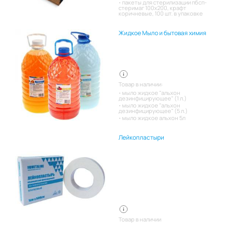
пакеты для стерилизации пбсп-
стеримаг 100х200, крафт
коричневые, 100 шт. в упаковке
Жидкое Мыло и бытовая химия
Товар в наличии:
мыло жидкое "альхон
дезинфицирующее" (1 л.)
мыло жидкое "альхон
дезинфицирующее" (5 л.)
мыло жидкое альхон 5л
Лейкопластыри
Товар в наличии