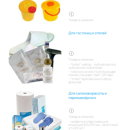
Товар в наличии
Для гостиниц и отелей
Товар в наличии:
"hotel" набор - зубная щетка,
зубная паста флоупак
тапочки на жесткой подошве
синий стандарт лайт (25 пар)
"hotel" бритвенный набор
флоупак
Для салонов красоты и
парикмахерских
Товар в наличии:
салфетка спиртовая для
инъекций 60х100 мм. /асептика/
уп 400 шт/