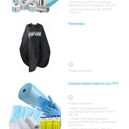
полотенца 35х70 спанлейс
европак отд.сложение (50 шт.)
чехол на матрац пвх 210*90
(1чехол)
Пеньюары
Товар в наличии
Одноразовые изделия для ЛПУ
Товар в наличии:
халат нестерильный 140
см,спандонд белые плотность
25г/м2
салфетка спиртовая для
инъекций 60х100 мм. /асептика/
уп 400 шт/
шприц трехкомпон. 20 мл с