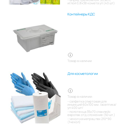
иглой 0,8х38 комета уп (40 шт)
Контейнеры КДС
Товар в наличии
Для косметологии
Товар в наличии:
салфетка спиртовая для
инъекций 60х100 мм. /асептика/
уп 400 шт/
полотенца 35х70 спанлейс
европак отд.сложение (50 шт.)
чехол на матрац пвх 210*90
(1чехол)