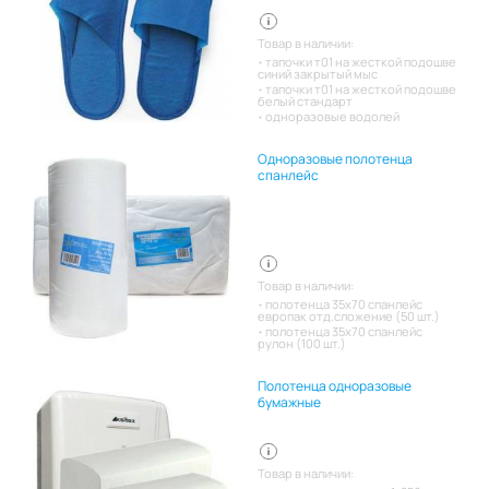
Товар в наличии:
тапочки т01 на жесткой подошве
синий закрытый мыс
тапочки т01 на жесткой подошве
белый стандарт
одноразовые водолей
Одноразовые полотенца
спанлейс
Товар в наличии:
полотенца 35х70 спанлейс
европак отд.сложение (50 шт.)
полотенца 35х70 спанлейс
рулон (100 шт.)
Полотенца одноразовые
бумажные
Товар в наличии: