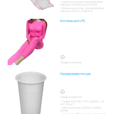
шорты мужские одноразовые
черные (спанбонд 45 г/м2)
бикини мужские, одноразовые,
черные,100 шт. в пакете
Костюмы для LPG
Товар в наличии
Одноразовая посуда
Товар в наличии:
чашка хол/гор, 0.2л, коричн., пп
(уп. 50 шт.)
пленка пэ пищ. 450мм х 200м
белая
стакан гн 250 мл. черный (уп. 50