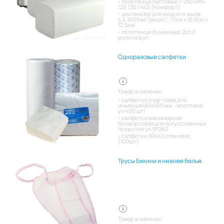
полотенца листовые 1-250 vmч
/20 (35 г/м2)(комфорт)
диспенсер для жидкого мыла
s.4 1000мл (вхшхг): 17см x 15,5см x
12,5см
полотенце бумажные 2сл 2
рулона в уп
Одноразовые салфетки
Товар в наличии:
салфетка спиртовая для
инъекций 60х100 мм. /асептика/
уп 400 шт/
салфетка маникюрная
безворсовая для искусственных
покрытий уп.№240
салфетки 30х40 спанлейс
(100шт)
Трусы Бикини и нижнее белье
Товар в наличии: