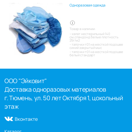
Одноразовая одежда
Товар в наличии:
халат нестерильный 140
см,спандонд белые плотность
25г/м2
тапочки т01 на жесткой подошве
синий закрытый мыс
тапочки т01 на жесткой подошве
белый стандарт
ООО "Эйковит"
Доставка одноразовых материалов
г. Тюмень, ул. 50 лет Октября 1, цокольный
этаж
Вконтакте
Каталог