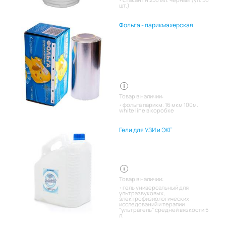
шт.)
Фольга - парикмахерская
Товар в наличии:
фольга парикм. 16 мкм 100м.
white line в коробке
Гели для УЗИ и ЭКГ
Товар в наличии:
гель универсальный для
ультразвуковых,
электрофизиологических
исследований и терапии
"ультрагель" средней вязкости 5
л.