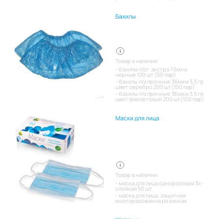
Бахилы
Товар в наличии:
бахилы п/эт. экстра 70мкм
черные 100 шт (50 пар)
бахилы п/э прочные 36мкм 3,5 гр
цвет серебро 200 шт(100 пар)
бахилы п/э прочные 36мкм 3,5 гр
цвет фиолетовый 200 шт(100 пар)
Маски для лица
Товар в наличии:
маска для лица одноразовая 3х-
слойная 50 шт
маска для лица, защитная
многоразовая на резинках