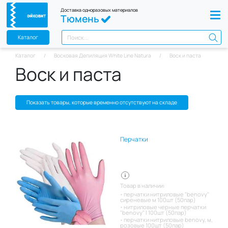
Доставка одноразовых материалов
Тюмень
Каталог
Каталог
Восковая Депиляция White Line Natura
Воск и паста
Воск и паста
Показать товары, которые временно отсутствуют на складе
Перчатки
Товар в наличии:
перчатки нитриловые "benovy"
сиреневые м 100шт (50пар)
нитриловые черные перчатки
"benovy" l 100шт (50пар)
перчатки нитриловые benovy, м,
розовые 100шт (50пар)