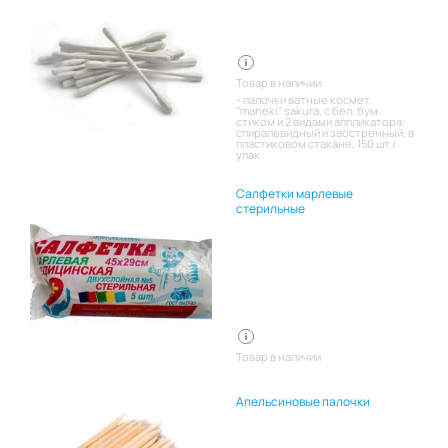
Товар в наличии:
палочки ватные космет.
"maneki" sakura, с бел. бум.
стиком и 2 видами аппликатора:
спиралевидный и заостренный, в
пластиковом стакане, 150 шт./
упак
Салфетки марлевые
стерильные
Товар в наличии
Апельсиновые палочки