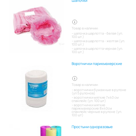
Шапочки
Товар в наличии:
шапочка шарлотта - белая (уп.
100 шт.)
шапочка шарлотта - желтая (уп.
100 шт.)
шапочка шарлотта черная (уп.
100 шт.)
Воротнички парикмахерские
Товар в наличии:
воротнички бумажные в рулоне
(уп 5 рулонов)
воротнички мягкие 7х40 см
спанлейс (уп. 100 шт)
воротнички мягкие
парикмахерские 8х40см
спанлейс черные в рулоне (уп.
100 шт)
Простыни одноразовые