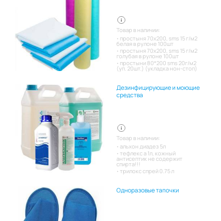
Товар в наличии:
простыня 70х200, sms 15 г/м2
белая в рулоне 100шт
простыня 70х200, sms 15 г/м2
голубая в рулоне 100шт
простыни 80*200 sms 20г/м2
(уп. 20шт.) (укладка нон-стоп)
Дезинфицирующие и моющие
средства
Товар в наличии:
альхон диадез 5л
тефлекс а 1л, кожный
антисептик не содержит
спирта!!!
трилокс спрей 0.75 л
Одноразовые тапочки