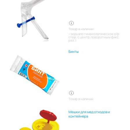
Товар в наличии:
зеркало гинекологическое о/р
стер. с центр.поворотным фикс.
раз. l
Бинты
Товар в наличии
Мешки для мед отходов и
контейнера