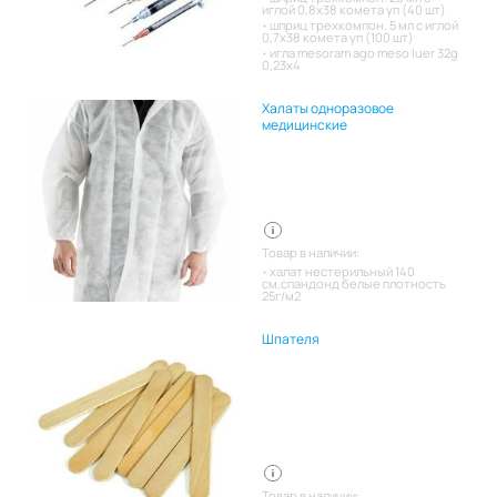
иглой 0,8х38 комета уп (40 шт)
шприц трехкомпон. 5 мл с иглой
0,7х38 комета уп (100 шт)
игла mesoram ago meso luer 32g
0,23x4
Халаты одноразовое
медицинские
Товар в наличии:
халат нестерильный 140
см,спандонд белые плотность
25г/м2
Шпателя
Товар в наличии: