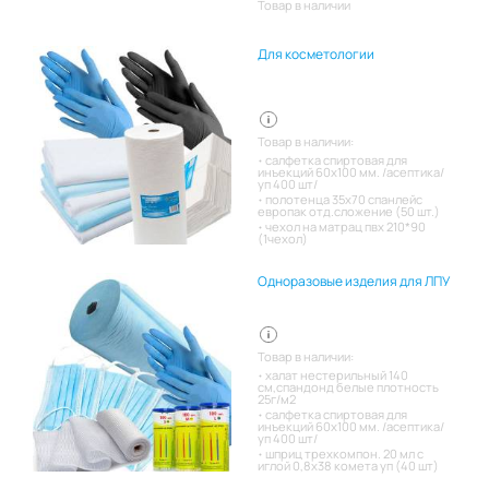
Товар в наличии
Для косметологии
Товар в наличии:
салфетка спиртовая для
инъекций 60х100 мм. /асептика/
уп 400 шт/
полотенца 35х70 спанлейс
европак отд.сложение (50 шт.)
чехол на матрац пвх 210*90
(1чехол)
Одноразовые изделия для ЛПУ
Товар в наличии:
халат нестерильный 140
см,спандонд белые плотность
25г/м2
салфетка спиртовая для
инъекций 60х100 мм. /асептика/
уп 400 шт/
шприц трехкомпон. 20 мл с
иглой 0,8х38 комета уп (40 шт)