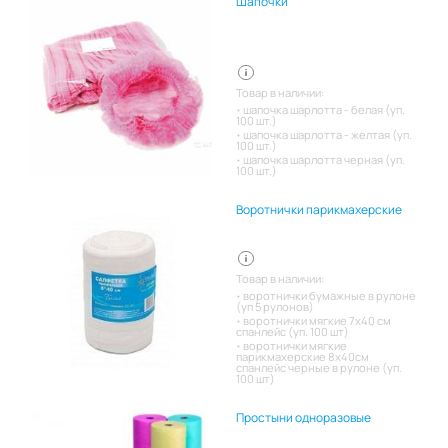
Шапочки
Товар в наличии:
шапочка шарлотта - белая (уп.
100 шт.)
шапочка шарлотта - желтая (уп.
100 шт.)
шапочка шарлотта черная (уп.
100 шт.)
Воротнички парикмахерские
Товар в наличии:
воротнички бумажные в рулоне
(уп 5 рулонов)
воротнички мягкие 7х40 см
спанлейс (уп. 100 шт)
воротнички мягкие
парикмахерские 8х40см
спанлейс черные в рулоне (уп.
100 шт)
Простыни одноразовые