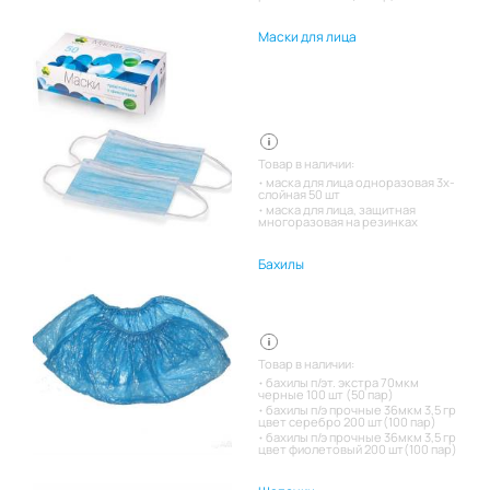
Маски для лица
Товар в наличии:
маска для лица одноразовая 3х-
слойная 50 шт
маска для лица, защитная
многоразовая на резинках
Бахилы
Товар в наличии:
бахилы п/эт. экстра 70мкм
черные 100 шт (50 пар)
бахилы п/э прочные 36мкм 3,5 гр
цвет серебро 200 шт(100 пар)
бахилы п/э прочные 36мкм 3,5 гр
цвет фиолетовый 200 шт(100 пар)