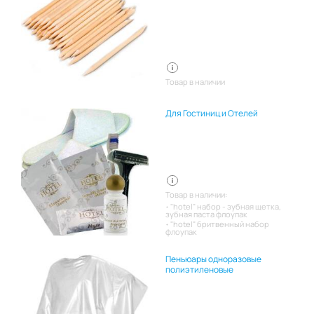
Товар в наличии
Для Гостиниц и Отелей
Товар в наличии:
"hotel" набор - зубная щетка,
зубная паста флоупак
"hotel" бритвенный набор
флоупак
Пеньюары одноразовые
полиэтиленовые