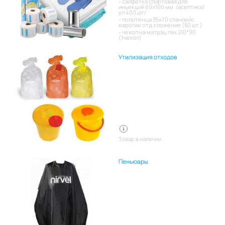
салфетка спиртовая для
инъекций 60х100 мм. /асептика/
уп 400 шт/
полотенца 35х70 спанлейс
европак отд.сложение (50 шт.)
чехол на матрац пвх 210*90
(1чехол)
Утилизация отходов
Товар в наличии
Пеньюары