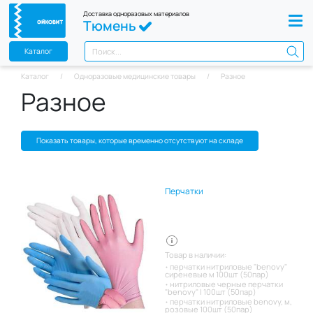
Доставка одноразовых материалов
Тюмень
Каталог
Каталог
Одноразовые медицинские товары
Разное
Разное
Показать товары, которые временно отсутствуют на складе
Перчатки
Товар в наличии:
перчатки нитриловые "benovy"
сиреневые м 100шт (50пар)
нитриловые черные перчатки
"benovy" l 100шт (50пар)
перчатки нитриловые benovy, м,
розовые 100шт (50пар)