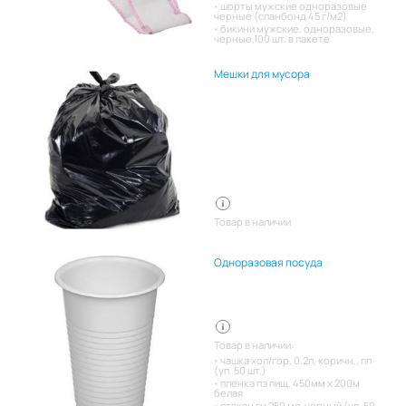
шорты мужские одноразовые
черные (спанбонд 45 г/м2)
бикини мужские, одноразовые,
черные,100 шт. в пакете
Мешки для мусора
Товар в наличии
Одноразовая посуда
Товар в наличии:
чашка хол/гор, 0.2л, коричн., пп
(уп. 50 шт.)
пленка пэ пищ. 450мм х 200м
белая
стакан гн 250 мл. черный (уп. 50