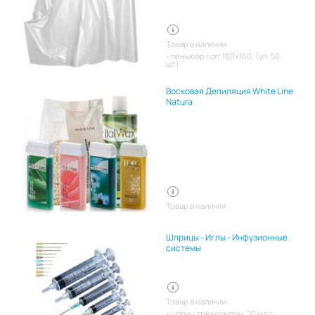
Товар в наличии:
пеньюар п/эт 100х160, (уп. 50
шт)
Восковая Депиляция White Line
Natura
Товар в наличии
Шприцы - Иглы - Инфузионные
системы
Товар в наличии:
шприц трехкомпон. 20 мл с