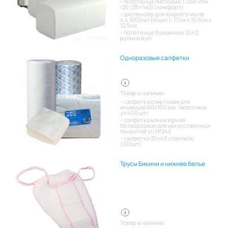
полотенца листовые 1-250 vmч
/20 (35 г/м2)(комфорт)
диспенсер для жидкого мыла
s.4 1000мл (вхшхг): 17см x 15,5см x
12,5см
полотенце бумажные 2сл 2
рулона в уп
Одноразовые салфетки
Товар в наличии:
салфетка спиртовая для
инъекций 60х100 мм. /асептика/
уп 400 шт/
салфетка маникюрная
безворсовая для искусственных
покрытий уп.№240
салфетки 30х40 спанлейс
(100шт)
Трусы Бикини и нижнее белье
Товар в наличии: