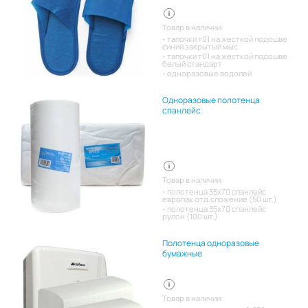
Товар в наличии:
тапочки т01 на жесткой подошве
синий закрытый мыс
тапочки т01 на жесткой подошве
белый стандарт
одноразовые водолей
Одноразовые полотенца
спанлейс
Товар в наличии:
полотенца 35х70 спанлейс
европак отд.сложение (50 шт.)
полотенца 35х70 спанлейс
рулон (100 шт.)
Полотенца одноразовые
бумажные
Товар в наличии: