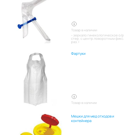
Товар в наличии:
зеркало гинекологическое о/р
стер. с центр.поворотным фикс.
раз. l
Фартуки
Товар в наличии
Мешки для мед отходов и
контейнера