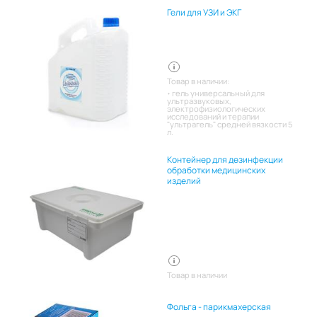
Гели для УЗИ и ЭКГ
Товар в наличии:
гель универсальный для
ультразвуковых,
электрофизиологических
исследований и терапии
"ультрагель" средней вязкости 5
л.
Контейнер для дезинфекции
обработки медицинских
изделий
Товар в наличии
Фольга - парикмахерская