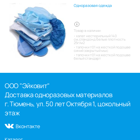
Одноразовая одежда
Товар в наличии:
халат нестерильный 140
см,спандонд белые плотность
25г/м2
тапочки т01 на жесткой подошве
синий закрытый мыс
тапочки т01 на жесткой подошве
белый стандарт
ООО "Эйковит"
Доставка одноразовых материалов
г. Тюмень, ул. 50 лет Октября 1, цокольный
этаж
Вконтакте
Каталог