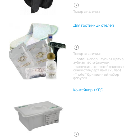
Товар в наличии
Для гостиниц и отелей
Товар в наличии:
"hotel" набор - зубная щетка,
зубная паста флоупак
тапочки на жесткой подошве
синий стандарт лайт (25 пар)
"hotel" бритвенный набор
флоупак
Контейнеры КДС