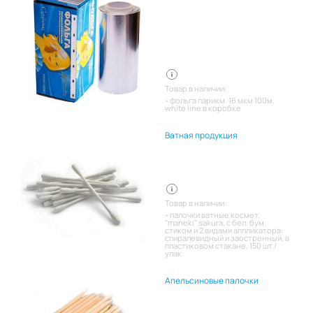
Товар в наличии:
фольга парикм. 16 мкм 100м.
white line в коробке
Ватная продукция
Товар в наличии:
палочки ватные космет.
"maneki" sakura, с бел. бум.
стиком и 2 видами аппликатора:
спиралевидный и заостренный, в
пластиковом стакане, 150 шт./
упак
Апельсиновые палочки