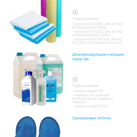
Товар в наличии:
простыня 70х200, sms 15 г/м2
белая в рулоне 100шт
простыня 70х200, sms 15 г/м2
голубая в рулоне 100шт
простыни 80*200 sms 20г/м2
(уп. 20шт.) (укладка нон-стоп)
Дезинфицирующие и моющие
средства
Товар в наличии:
альхон диадез 5л
тефлекс а 1л, кожный
антисептик не содержит
спирта!!!
трилокс спрей 0.75 л
Одноразовые тапочки