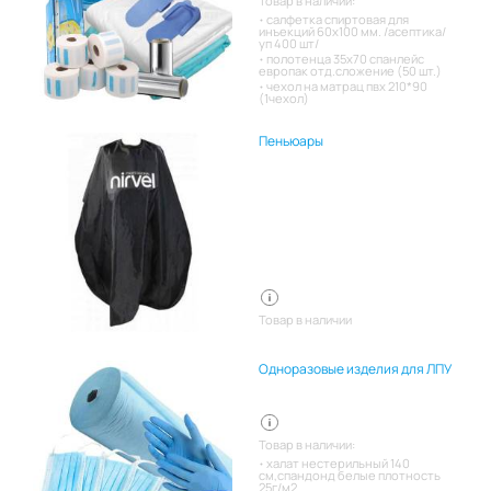
Товар в наличии:
салфетка спиртовая для
инъекций 60х100 мм. /асептика/
уп 400 шт/
полотенца 35х70 спанлейс
европак отд.сложение (50 шт.)
чехол на матрац пвх 210*90
(1чехол)
Пеньюары
Товар в наличии
Одноразовые изделия для ЛПУ
Товар в наличии:
халат нестерильный 140
см,спандонд белые плотность
25г/м2