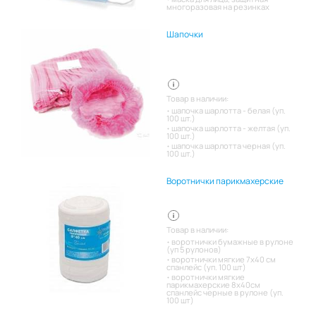
многоразовая на резинках
Шапочки
Товар в наличии:
шапочка шарлотта - белая (уп.
100 шт.)
шапочка шарлотта - желтая (уп.
100 шт.)
шапочка шарлотта черная (уп.
100 шт.)
Воротнички парикмахерские
Товар в наличии:
воротнички бумажные в рулоне
(уп 5 рулонов)
воротнички мягкие 7х40 см
спанлейс (уп. 100 шт)
воротнички мягкие
парикмахерские 8х40см
спанлейс черные в рулоне (уп.
100 шт)