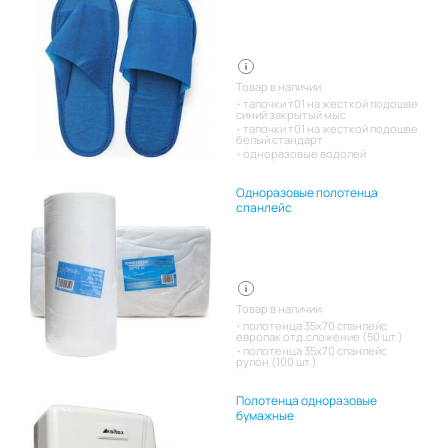
Товар в наличии:
тапочки т01 на жесткой подошве
синий закрытый мыс
тапочки т01 на жесткой подошве
белый стандарт
одноразовые водолей
Одноразовые полотенца
спанлейс
Товар в наличии:
полотенца 35х70 спанлейс
европак отд.сложение (50 шт.)
полотенца 35х70 спанлейс
рулон (100 шт.)
Полотенца одноразовые
бумажные