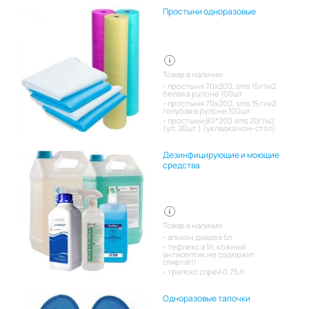
Простыни одноразовые
Товар в наличии:
простыня 70х200, sms 15 г/м2
белая в рулоне 100шт
простыня 70х200, sms 15 г/м2
голубая в рулоне 100шт
простыни 80*200 sms 20г/м2
(уп. 20шт.) (укладка нон-стоп)
Дезинфицирующие и моющие
средства
Товар в наличии:
альхон диадез 5л
тефлекс а 1л, кожный
антисептик не содержит
спирта!!!
трилокс спрей 0.75 л
Одноразовые тапочки