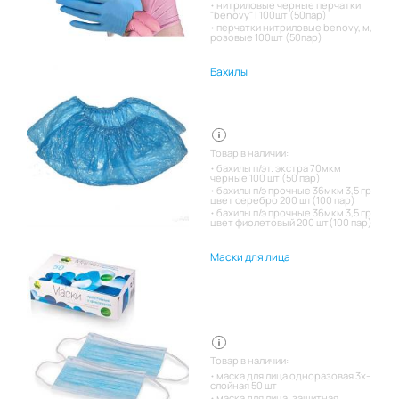
нитриловые черные перчатки
"benovy" l 100шт (50пар)
перчатки нитриловые benovy, м,
розовые 100шт (50пар)
Бахилы
Товар в наличии:
бахилы п/эт. экстра 70мкм
черные 100 шт (50 пар)
бахилы п/э прочные 36мкм 3,5 гр
цвет серебро 200 шт(100 пар)
бахилы п/э прочные 36мкм 3,5 гр
цвет фиолетовый 200 шт(100 пар)
Маски для лица
Товар в наличии:
маска для лица одноразовая 3х-
слойная 50 шт
маска для лица, защитная