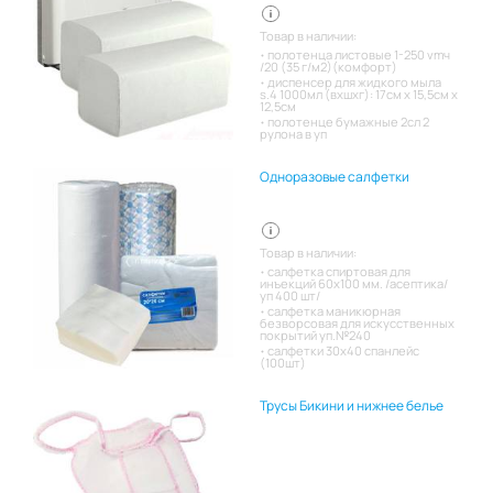
Товар в наличии:
полотенца листовые 1-250 vmч
/20 (35 г/м2)(комфорт)
диспенсер для жидкого мыла
s.4 1000мл (вхшхг): 17см x 15,5см x
12,5см
полотенце бумажные 2сл 2
рулона в уп
Одноразовые салфетки
Товар в наличии:
салфетка спиртовая для
инъекций 60х100 мм. /асептика/
уп 400 шт/
салфетка маникюрная
безворсовая для искусственных
покрытий уп.№240
салфетки 30х40 спанлейс
(100шт)
Трусы Бикини и нижнее белье