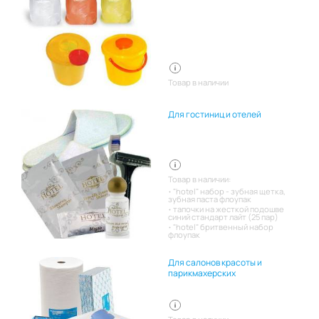
Товар в наличии
Для гостиниц и отелей
Товар в наличии:
"hotel" набор - зубная щетка,
зубная паста флоупак
тапочки на жесткой подошве
синий стандарт лайт (25 пар)
"hotel" бритвенный набор
флоупак
Для салонов красоты и
парикмахерских