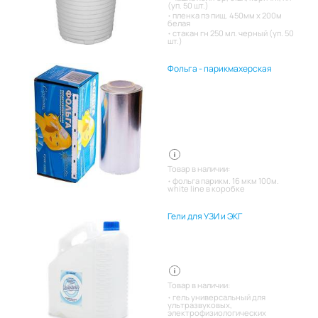
(уп. 50 шт.)
пленка пэ пищ. 450мм х 200м
белая
стакан гн 250 мл. черный (уп. 50
шт.)
Фольга - парикмахерская
Товар в наличии:
фольга парикм. 16 мкм 100м.
white line в коробке
Гели для УЗИ и ЭКГ
Товар в наличии:
гель универсальный для
ультразвуковых,
электрофизиологических