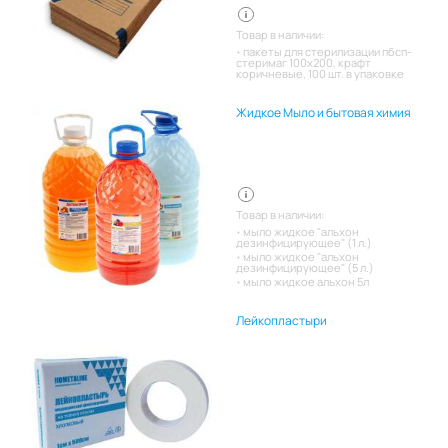
Товар в наличии:
пакеты для стерилизации пбсп-
стеримаг 100х200, крафт
коричневые, 100 шт. в упаковке
Жидкое Мыло и бытовая химия
Товар в наличии:
мыло жидкое "альхон
дезинфицирующее" (1 л.)
мыло жидкое "альхон
дезинфицирующее" (5 л.)
мыло жидкое альхон 5л
Лейкопластыри