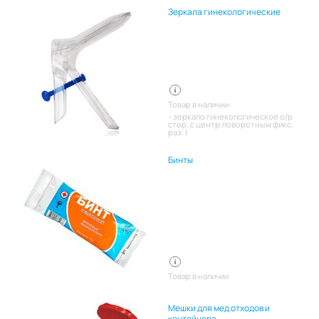
Зеркала гинекологические
Товар в наличии:
зеркало гинекологическое о/р
стер. с центр.поворотным фикс.
раз. l
Бинты
Товар в наличии
Мешки для мед отходов и
контейнера