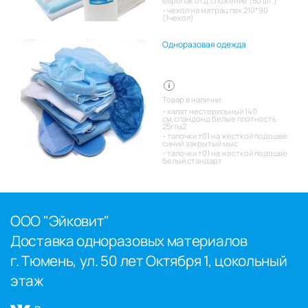
европак отд.сложение (50 шт.)
чехол на матрац пвх 210*90
(1чехол)
Одноразовая одежда
Товар в наличии:
халат нестерильный 140
см,спандонд белые плотность
25г/м2
тапочки т01 на жесткой подошве
синий закрытый мыс
тапочки т01 на жесткой подошве
белый стандарт
ООО "Эйковит"
Доставка одноразовых материалов
г. Тюмень, ул. 50 лет Октября 1, цокольный
этаж