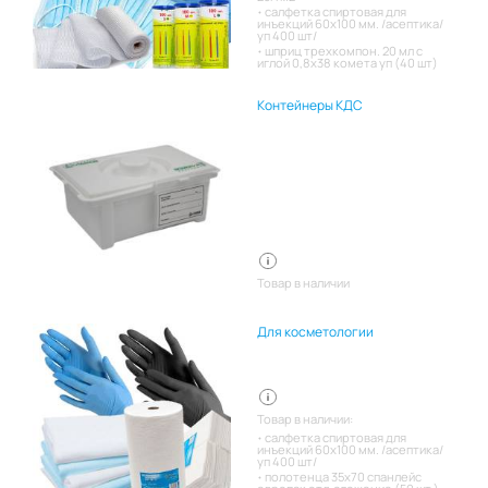
салфетка спиртовая для
инъекций 60х100 мм. /асептика/
уп 400 шт/
шприц трехкомпон. 20 мл с
иглой 0,8х38 комета уп (40 шт)
Контейнеры КДС
Товар в наличии
Для косметологии
Товар в наличии:
салфетка спиртовая для
инъекций 60х100 мм. /асептика/
уп 400 шт/
полотенца 35х70 спанлейс