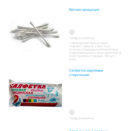
Ватная продукция
Товар в наличии:
палочки ватные космет.
"maneki" sakura, с бел. бум.
стиком и 2 видами аппликатора:
спиралевидный и заостренный, в
пластиковом стакане, 150 шт./
упак
Салфетки марлевые
стерильные
Товар в наличии