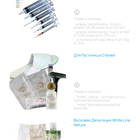
Товар в наличии:
шприц трехкомпон. 20 мл с
иглой 0,8х38 комета уп (40 шт)
шприц трехкомпон. 5 мл с иглой
0,7х38 комета уп (100 шт)
игла mesoram ago meso luer 32g
0,23x4
Для Гостиниц и Отелей
Товар в наличии:
"hotel" набор - зубная щетка,
зубная паста флоупак
"hotel" бритвенный набор
флоупак
Восковая Депиляция White Line
Natura