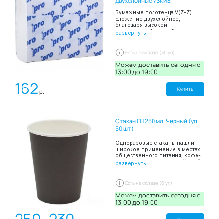
двухслойные УЗКИЕ
Бумажные полотенца V(Z-Z)
сложение двухслойное,
благодаря высокой
впитывающей способности
развернуть
эффективно и быстро
высушивают руки. В пачке 150
листов.
Есть на складе (30 уп)
Можем доставить сегодня c
13:00 до 19:00
162
Купить
р.
Стакан ГН 250 мл. Черный (уп.
50 шт.)
Одноразовые стаканы нашли
широкое применение в местах
общественного питания, кофе-
шопов, киосков с уличной едой,
развернуть
офисных столовых а также при
проведении праздников в
домашних условиях, выездов на
Есть на складе (6 уп)
пикники. Стакан бумажный
емкостью в 300 мл
Можем доставить сегодня c
предназначен для подачи
13:00 до 19:00
горячего чая, кофе, горячего
250
230
шоколада, газированных