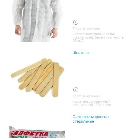
Товар в наличии:
халат нестерильный 140
см,спандонд белые плотность
25г/м2
Шпателя
Товар в наличии:
шпатель деревянный
стерильный. 100шт в уп
Салфетки марлевые
стерильные