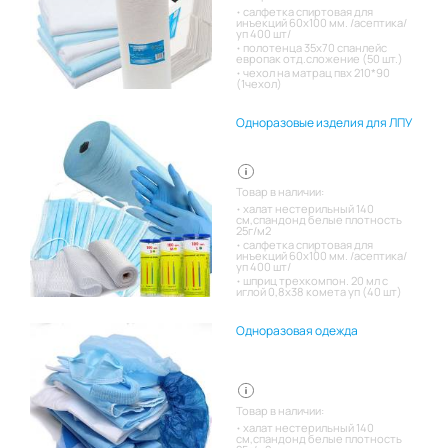
салфетка спиртовая для
инъекций 60х100 мм. /асептика/
уп 400 шт/
полотенца 35х70 спанлейс
европак отд.сложение (50 шт.)
чехол на матрац пвх 210*90
(1чехол)
Одноразовые изделия для ЛПУ
Товар в наличии:
халат нестерильный 140
см,спандонд белые плотность
25г/м2
салфетка спиртовая для
инъекций 60х100 мм. /асептика/
уп 400 шт/
шприц трехкомпон. 20 мл с
иглой 0,8х38 комета уп (40 шт)
Одноразовая одежда
Товар в наличии:
халат нестерильный 140
см,спандонд белые плотность