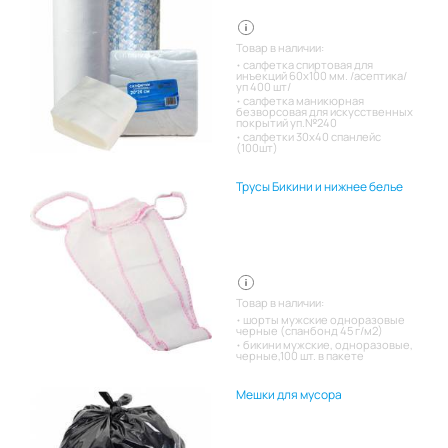
Товар в наличии:
салфетка спиртовая для
инъекций 60х100 мм. /асептика/
уп 400 шт/
салфетка маникюрная
безворсовая для искусственных
покрытий уп.№240
салфетки 30х40 спанлейс
(100шт)
Трусы Бикини и нижнее белье
Товар в наличии:
шорты мужские одноразовые
черные (спанбонд 45 г/м2)
бикини мужские, одноразовые,
черные,100 шт. в пакете
Мешки для мусора