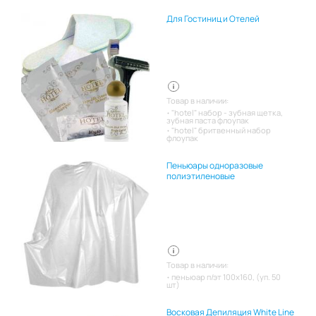
Для Гостиниц и Отелей
Товар в наличии:
"hotel" набор - зубная щетка,
зубная паста флоупак
"hotel" бритвенный набор
флоупак
Пеньюары одноразовые
полиэтиленовые
Товар в наличии:
пеньюар п/эт 100х160, (уп. 50
шт)
Восковая Депиляция White Line