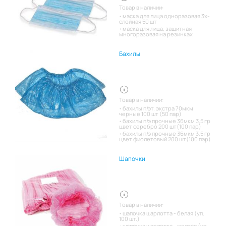
Товар в наличии:
маска для лица одноразовая 3х-
слойная 50 шт
маска для лица, защитная
многоразовая на резинках
Бахилы
Товар в наличии:
бахилы п/эт. экстра 70мкм
черные 100 шт (50 пар)
бахилы п/э прочные 36мкм 3,5 гр
цвет серебро 200 шт(100 пар)
бахилы п/э прочные 36мкм 3,5 гр
цвет фиолетовый 200 шт(100 пар)
Шапочки
Товар в наличии:
шапочка шарлотта - белая (уп.
100 шт.)
шапочка шарлотта - желтая (уп.