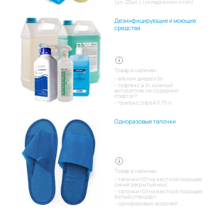
(уп. 20шт.) (укладка нон-стоп)
Дезинфицирующие и моющие
средства
Товар в наличии:
альхон диадез 5л
тефлекс а 1л, кожный
антисептик не содержит
спирта!!!
трилокс спрей 0.75 л
Одноразовые тапочки
Товар в наличии:
тапочки т01 на жесткой подошве
синий закрытый мыс
тапочки т01 на жесткой подошве
белый стандарт
одноразовые водолей