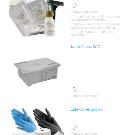
Товар в наличии:
"hotel" набор - зубная щетка,
зубная паста флоупак
тапочки на жесткой подошве
синий стандарт лайт (25 пар)
"hotel" бритвенный набор
флоупак
Контейнеры КДС
Товар в наличии
Для косметологии
Товар в наличии: