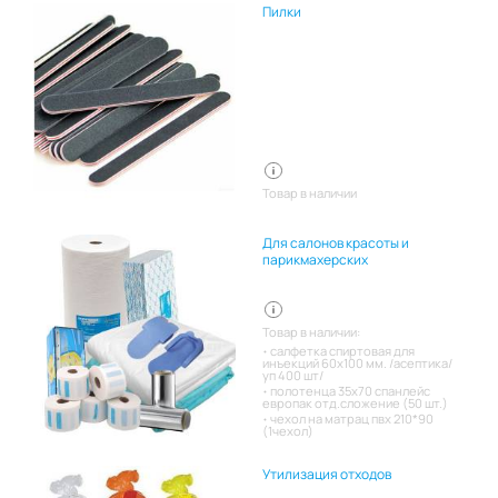
Пилки
Товар в наличии
Для салонов красоты и
парикмахерских
Товар в наличии:
салфетка спиртовая для
инъекций 60х100 мм. /асептика/
уп 400 шт/
полотенца 35х70 спанлейс
европак отд.сложение (50 шт.)
чехол на матрац пвх 210*90
(1чехол)
Утилизация отходов