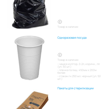
Товар в наличии
Одноразовая посуда
Товар в наличии:
чашка хол/гор, 0.2л, коричн., пп
(уп. 50 шт.)
пленка пэ пищ. 450мм х 200м
белая
стакан гн 250 мл. черный (уп. 50
шт.)
Пакеты для стерилизации