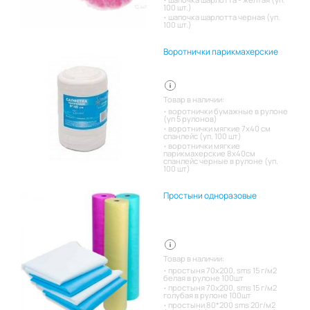
100 шт.)
шапочка шарлотта черная (уп.
100 шт.)
Воротнички парикмахерские
Товар в наличии:
воротнички бумажные в рулоне
(уп 5 рулонов)
воротнички мягкие 7х40 см
спанлейс (уп. 100 шт)
воротнички мягкие
парикмахерские 8х40см
спанлейс черные в рулоне (уп.
100 шт)
Простыни одноразовые
Товар в наличии:
простыня 70х200, sms 15 г/м2
белая в рулоне 100шт
простыня 70х200, sms 15 г/м2
голубая в рулоне 100шт
простыни 80*200 sms 20г/м2