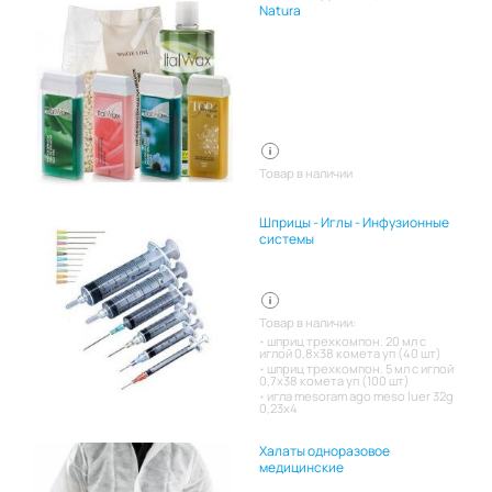
Natura
Товар в наличии
Шприцы - Иглы - Инфузионные
системы
Товар в наличии:
шприц трехкомпон. 20 мл с
иглой 0,8х38 комета уп (40 шт)
шприц трехкомпон. 5 мл с иглой
0,7х38 комета уп (100 шт)
игла mesoram ago meso luer 32g
0,23x4
Халаты одноразовое
медицинские