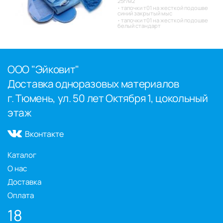
25г/м2
тапочки т01 на жесткой подошве
синий закрытый мыс
тапочки т01 на жесткой подошве
белый стандарт
ООО "Эйковит"
Доставка одноразовых материалов
г. Тюмень, ул. 50 лет Октября 1, цокольный
этаж
Вконтакте
Каталог
О нас
Доставка
Оплата
18