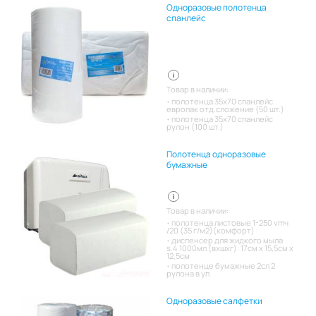
Одноразовые полотенца
спанлейс
Товар в наличии:
полотенца 35х70 спанлейс
европак отд.сложение (50 шт.)
полотенца 35х70 спанлейс
рулон (100 шт.)
Полотенца одноразовые
бумажные
Товар в наличии:
полотенца листовые 1-250 vmч
/20 (35 г/м2)(комфорт)
диспенсер для жидкого мыла
s.4 1000мл (вхшхг): 17см x 15,5см x
12,5см
полотенце бумажные 2сл 2
рулона в уп
Одноразовые салфетки