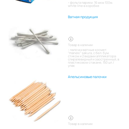
фольга парикм. 16 мкм 100м.
white line в коробке
Ватная продукция
Товар в наличии:
палочки ватные космет.
"maneki" sakura, с бел. бум.
стиком и 2 видами аппликатора:
спиралевидный и заостренный, в
пластиковом стакане, 150 шт./
упак
Апельсиновые палочки
Товар в наличии