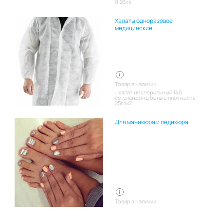
0,23x4
Халаты одноразовое
медицинские
Товар в наличии:
халат нестерильный 140
см,спандонд белые плотность
25г/м2
Для маникюра и педикюра
Товар в наличии