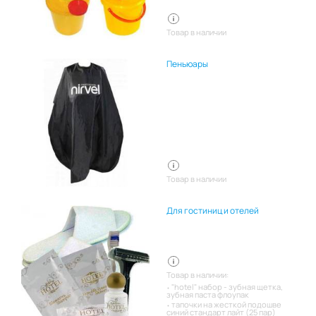
Товар в наличии
Пеньюары
Товар в наличии
Для гостиниц и отелей
Товар в наличии:
"hotel" набор - зубная щетка,
зубная паста флоупак
тапочки на жесткой подошве
синий стандарт лайт (25 пар)