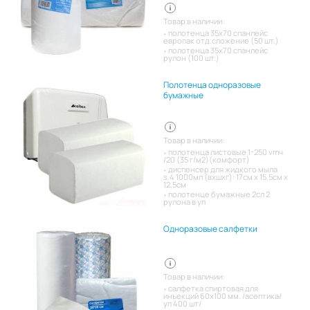
Товар в наличии:
полотенца 35х70 спанлейс
европак отд.сложение (50 шт.)
полотенца 35х70 спанлейс
рулон (100 шт.)
Полотенца одноразовые
бумажные
Товар в наличии:
полотенца листовые 1-250 vmч
/20 (35 г/м2)(комфорт)
диспенсер для жидкого мыла
s.4 1000мл (вхшхг): 17см x 15,5см x
12,5см
полотенце бумажные 2сл 2
рулона в уп
Одноразовые салфетки
Товар в наличии:
салфетка спиртовая для
инъекций 60х100 мм. /асептика/
уп 400 шт/