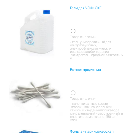
Гели для УЗИ и ЭКГ
Товар в наличии:
гель универсальный для
ультразвуковых,
электрофизиологических
исследований и терапии
"ультрагель" средней вязкости 5
л.
Ватная продукция
Товар в наличии:
палочки ватные космет.
"maneki" sakura, с бел. бум.
стиком и 2 видами аппликатора:
спиралевидный и заостренный, в
пластиковом стакане, 150 шт./
упак
Фольга - парикмахерская