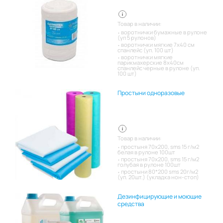
Товар в наличии:
воротнички бумажные в рулоне
(уп 5 рулонов)
воротнички мягкие 7х40 см
спанлейс (уп. 100 шт)
воротнички мягкие
парикмахерские 8х40см
спанлейс черные в рулоне (уп.
100 шт)
Простыни одноразовые
Товар в наличии:
простыня 70х200, sms 15 г/м2
белая в рулоне 100шт
простыня 70х200, sms 15 г/м2
голубая в рулоне 100шт
простыни 80*200 sms 20г/м2
(уп. 20шт.) (укладка нон-стоп)
Дезинфицирующие и моющие
средства