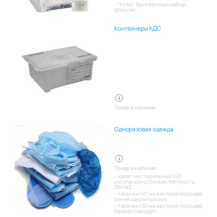
"hotel" бритвенный набор
флоупак
Контейнеры КДС
Товар в наличии
Одноразовая одежда
Товар в наличии:
халат нестерильный 140
см,спандонд белые плотность
25г/м2
тапочки т01 на жесткой подошве
синий закрытый мыс
тапочки т01 на жесткой подошве
белый стандарт