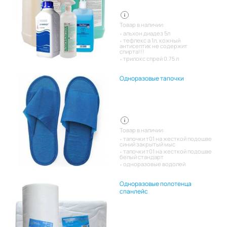
Товар в наличии:
альхон диадез 5л
тефлекс а 1л, кожный
антисептик не содержит
спирта!!!
трилокс спрей 0.75 л
Одноразовые тапочки
Товар в наличии:
тапочки т01 на жесткой подошве
синий закрытый мыс
тапочки т01 на жесткой подошве
белый стандарт
одноразовые водолей
Одноразовые полотенца
спанлейс