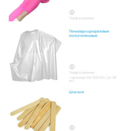
Товар в наличии
Пеньюары одноразовые
полиэтиленовые
Товар в наличии:
пеньюар п/эт 100х160, (уп. 50
шт)
Шпателя