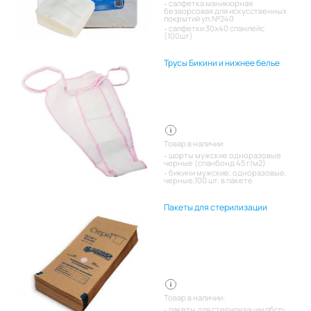
салфетка маникюрная
безворсовая для искусственных
покрытий уп.№240
салфетки 30х40 спанлейс
(100шт)
Трусы Бикини и нижнее белье
Товар в наличии:
шорты мужские одноразовые
черные (спанбонд 45 г/м2)
бикини мужские, одноразовые,
черные,100 шт. в пакете
Пакеты для стерилизации
Товар в наличии:
пакеты для стерилизации пбсп-