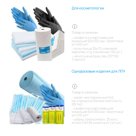
Для косметологии
Товар в наличии:
салфетка спиртовая для
инъекций 60х100 мм. /асептика/
уп 400 шт/
полотенца 35х70 спанлейс
европак отд.сложение (50 шт.)
чехол на матрац пвх 210*90
(1чехол)
Одноразовые изделия для ЛПУ
Товар в наличии:
халат нестерильный 140
см,спандонд белые плотность
25г/м2
салфетка спиртовая для
инъекций 60х100 мм. /асептика/
уп 400 шт/
шприц трехкомпон. 20 мл с
иглой 0,8х38 комета уп (40 шт)