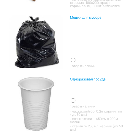
стеримаг 100х200, крафт
коричневые, 100 шт. в упаковке
Мешки для мусора
Товар в наличии
Одноразовая посуда
Товар в наличии:
чашка хол/гор, 0.2л, коричн., пп
(уп. 50 шт.)
пленка пэ пищ. 450мм х 200м
белая
стакан гн 250 мл. черный (уп. 50
шт.)