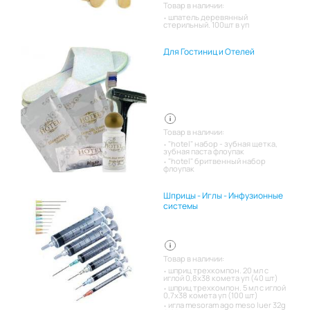
Товар в наличии:
шпатель деревянный
стерильный. 100шт в уп
Для Гостиниц и Отелей
Товар в наличии:
"hotel" набор - зубная щетка,
зубная паста флоупак
"hotel" бритвенный набор
флоупак
Шприцы - Иглы - Инфузионные
системы
Товар в наличии:
шприц трехкомпон. 20 мл с
иглой 0,8х38 комета уп (40 шт)
шприц трехкомпон. 5 мл с иглой
0,7х38 комета уп (100 шт)
игла mesoram ago meso luer 32g