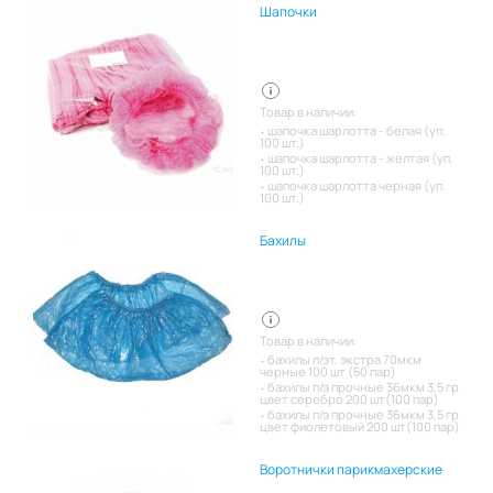
Шапочки
Товар в наличии:
шапочка шарлотта - белая (уп.
100 шт.)
шапочка шарлотта - желтая (уп.
100 шт.)
шапочка шарлотта черная (уп.
100 шт.)
Бахилы
Товар в наличии:
бахилы п/эт. экстра 70мкм
черные 100 шт (50 пар)
бахилы п/э прочные 36мкм 3,5 гр
цвет серебро 200 шт(100 пар)
бахилы п/э прочные 36мкм 3,5 гр
цвет фиолетовый 200 шт(100 пар)
Воротнички парикмахерские