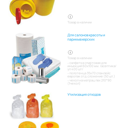
Товар в наличии
Для салонов красоты и
парикмахерских
Товар в наличии:
салфетка спиртовая для
инъекций 60х100 мм. /асептика/
уп 400 шт/
полотенца 35х70 спанлейс
европак отд.сложение (50 шт.)
чехол на матрац пвх 210*90
(1чехол)
Утилизация отходов